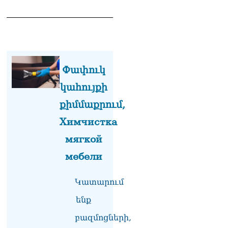
լրագրողը՝ Էդգար
Ղազարյանին
07.08.2026
ՏԵՍԱՆՅՈւԹ․ Փաշինյանը
հայտարարել է, որ
Եվրամիությունը
Փափուկ
Հայաստանի վրա
կահույքի
ազդեցության լծակներ
չունի
քիմմաքրում,
07.08.2026
Химчистка
ՏԵՍԱՆՅՈւԹ․ «Ցավոք,
мягкой
լոգիստիկ խնդիրների
պատճառով մեր
мебели
փոխադարձ առևտրի
ծավալն այնքան էլ մեծ չէ»․
Նիկոլ Փաշինյանը՝
Կատարում
Ղրղզստանի նախագահին
07.08.2026
ենք
բազմոցների,
Տիկի՜ն Ղազարյան, ցույց