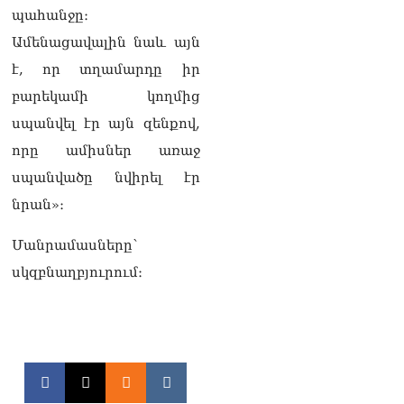
դատարան
պահանջը։
07.08.2026
Ամենացավալին նաև այն
Ռուսաստանում հայտնել
է, որ տղամարդը իր
են, որ կանխել են
Հայաստան 16 մլն ռուբլու
բարեկամի կողմից
ապօրինի արտահանումը
սպանվել էր այն զենքով,
07.08.2026
որը ամիսներ առաջ
Ուղիղ միացում․ ԱՄՈԹԻ
սպանվածը նվիրել էր
ՕՐ․ Կաթողիկոսի գործով
դատական առաջին նիստը
նրան»։
07.08.2026
Մանրամասները՝
ՏԵՍԱՆՅՈւԹ․ «Այսօր ձեզ
սկզբնաղբյուրում։
համար ազգային ամոթի
օ՞ր է»․ լրագրողը՝ ՔՊ-
ական պատգամավոր
Ռուզաննա Երեմյանին
07.08.2026
ՏԵՍԱՆՅՈւԹ․ «Հնարավո՞ր
է զրկվեք մանդատից»․