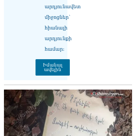
Փաշինյանը հասկացրել է,
արդյունավետ
որ Հայաստանին
Եվրամիության հետ
միջոցներ՝
մերձեցման մղել է
հիանալի
Լուկաշենկոն
07.08.2026
արդյունքի
ՀՀ–ի համար ԵԱՏՄ–ի հետ
համար։
համագործակցության
խորացումը
առաջնահերթություն է.
Իմանալ
ավելին
Փաշինյան
07.08.2026
ՀԲԸՄ-ն կոչ է անում
կասեցնել քրեական
վարույթը, որը հակասում է
մեր պատմական
ավանդույթներին
07.08.2026
Քննչական կոմիտեն
արձագանքել է Աննա