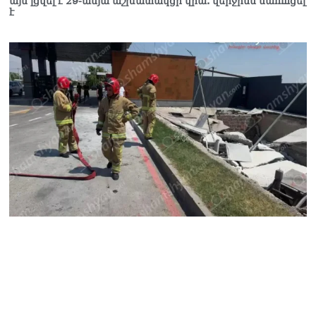
այն լցվել է 29-ամյա աշխատակցի վրա. վերջինս մաhшցել
և նրա հոգևոր
է
առաքելության դեմ
ուղղված ՀՀ
իշխանությունների
գործողությունները
հակասահմանադրական
են և հակազգային. ՀՅԴ
Բյուրո
07.08.2026
Ծնողների շիրիմի մոտ
հայտնաբերել է
տղամարդու մшրմին,
հրшզեն և նшմшկ
07.08.2026
ՏԵՍԱՆՅՈւԹ․ ՔՊ-ն այսօր
դատում է ձեր խիղճը,
նրանց, ովքեր Հուդայի
ճանապարհով չեն գնացել.
Գառնիկ Դավթյան
07.08.2026