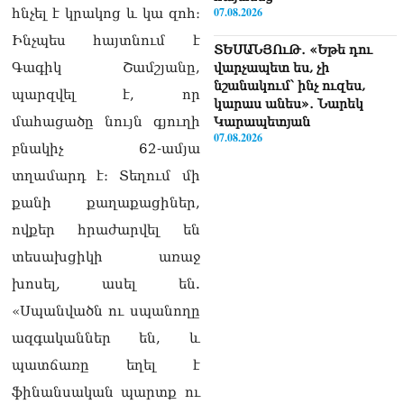
07.08.2026
հնչել է կրակոց և կա զոհ։
Ինչպես հայտնում է
ՏԵՍԱՆՅՈւԹ․ «Եթե դու
Գագիկ Շամշյանը,
վարչապետ ես, չի
նշանակում՝ ինչ ուզես,
պարզվել է, որ
կարաս անես»․ Նարեկ
մահացածը նույն գյուղի
Կարապետյան
07.08.2026
բնակիչ 62-ամյա
տղամարդ է։ Տեղում մի
Խայտառակություն է, մի
հատ ուշադիր լսեք՝
քանի քաղաքացիներ,
Ամենայն Հայոց
ովքեր հրաժարվել են
Կաթողիկոսի դատ.
Տիգրան Աբրահամյան
տեսախցիկի առաջ
07.08.2026
խոսել, ասել են.
ՏԵՍԱՆՅՈւԹ․ «Վեհափառ,
«Սպանվածն ու սպանողը
վեհափառ»
վանկարկումների ու
ազգականներ են, և
հավատավոր ժողովրդի
պատճառը եղել է
հոծ բազմության միջով
Կաթողիկոսը մտավ
ֆինանսական պարտք ու