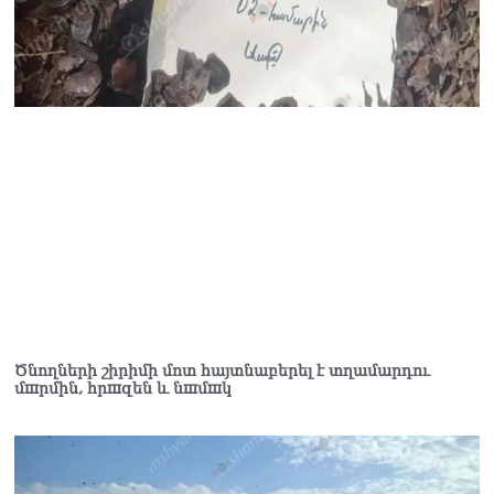
Հակոբյանին
07.08.2026
Նիկոլ Փաշինյանի քավոր
մարզպետն ավելի քան 5
տարում ոչ մի ասուլիս չի
տվել. Ոսկան Սարգսյան
07.08.2026
ՄԱԿ Գլխավոր
քարտուղարի ուղերձը
Փաշինյանին
արտահայտում է թերեւս
համաշխարհային
անցուդարձում շատ բան
որոշող կենտրոնների
Ծնողների շիրիմի մոտ հայտնաբերել է տղամարդու
տրամադրություններ
մшրմին, հրшզեն և նшմшկ
07.08.2026
Դուք էլ մի դատվեք, դուք
մի անգամ դատվել եք.
Ղազինյանը՝ ՔՊ–ականին