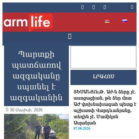
Պարտքի
պատճառով
ազգականը
ԼՐԱՀՈՍ
uպшնել է
ՏԵՍԱՆՅՈւԹ․ Աժ-ն ձերը չէ,
ազգականին
ասոցացիան, թե ձեր մոտ
ԱԺ փոխնախագահ պետք է
30 Մայիսի, 2026
աշխատի Վարդևանյանը,
տեղին չէ. Մամիկոն
Ասլանյան
07.08.2026