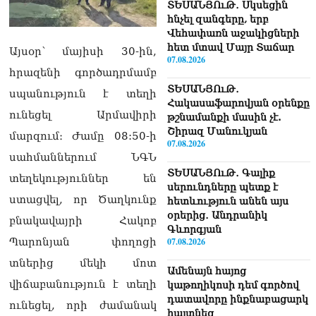
ՏԵՍԱՆՅՈւԹ․ Սկսեցին
հնչել զանգերը, երբ
Վեհափառն աջակիցների
հետ մտավ Մայր Տաճար
Այսօր՝ մայիսի 30-ին,
07.08.2026
հրազենի գործադրմամբ
ՏԵՍԱՆՅՈւԹ․
սպանություն է տեղի
Հակասաֆարովյան օրենքը
ունեցել Արմավիրի
թշնամանքի մասին չէ.
Շիրազ Մանուկյան
մարզում։ Ժամը 08:50-ի
07.08.2026
սահմաններում ՆԳՆ
ՏԵՍԱՆՅՈւԹ․ Գալիք
տեղեկություններ են
սերունդները պետք է
ստացվել, որ Ծաղկունք
հետևություն անեն այս
օրերից․ Անդրանիկ
բնակավայրի Հակոբ
Գևորգյան
Պարոնյան փողոցի
07.08.2026
տներից մեկի մոտ
Ամենայն հայոց
վիճաբանություն է տեղի
կաթողիկոսի դեմ գործով
դատավորը ինքնաբացարկ
ունեցել, որի ժամանակ
հայտնեց