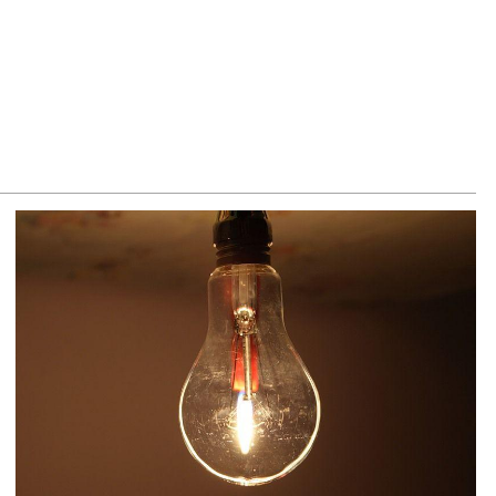
ճակում տեղափոխվել է հիվանդանոց
8.2026
մ կարող մեկնաբանել Հաջիևի խոսքը. ասել ենք, որ
հմանադրության նախագիծ ենք մշակում. նախարար
լյան
8.2026
կոլ Փաշինյանը մեկնել է Ղրղզստանի Հանրապետություն
8.2026
ՍԱՆՅՈւԹ․ Սրբազանների, Սամվել Կարապետյանի
լանքները եղել են ապօրինի, չեք կարող իմ հետ
ամաձայնվել․ Արամ Վարդևանյան
8.2026
ենայն Հայոց Կաթողիկոսը և 6 եպիսկոպոսները
սնակցելու են դատական առաջին նիստին
8.2026
հագ Մարտիրոսյանը որոնվում է որպես անհետ կորած
8.2026