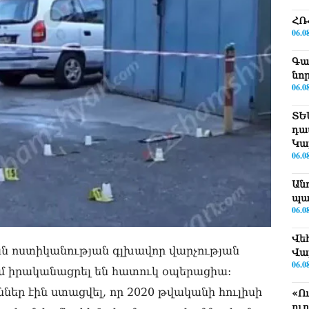
ՀՌ
06.0
Գա
նո
06.0
ՏԵ
դա
Կա
06.0
Ան
պա
06.0
Վե
ան ոստիկանության գլխավոր վարչության
Վա
06.0
մ իրականացրել են հատուկ օպերացիա:
ներ էին ստացվել, որ 2020 թվականի հուլիսի
«Ո
ու