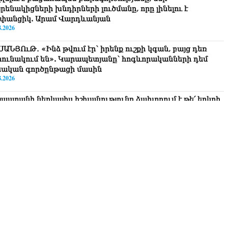
րենակիցների խնդիրների լուծմանը, որը լինելու է
փանցիկ. Արամ Վարդևանյան
8.2026
ՍԱՆՅՈւԹ․ «Ինձ թվում էր՝ իրենք ուշքի կգան, բայց դեռ
րունակում են». Կարապետյանը՝ հոգևորականների դեմ
եական գործընթացի մասին
8.2026
յաստանի ներկայիս իշխանությունը ձախողում է թե՛ երկրի
րսում ազգային համերաշխության պահպանման, թե՛
տաքին ճակատում հայ ժողովրդի շահերի պաշտպանության
րծը․ Մարիաննա Ղահրամանյան
8.2026
 ուզում եք՝ ռեբուսը լուծենք, ասեք՝ մի քանի ամսվա մեջ
ն 29 800-ից ո՞նց դարձավ 29 743 քկմ
8.2026
ՍԱՆՅՈւԹ․ «Մենք մեր խոսքը դեռ կասենք»․ Դավիթ
խանյան
8.2026