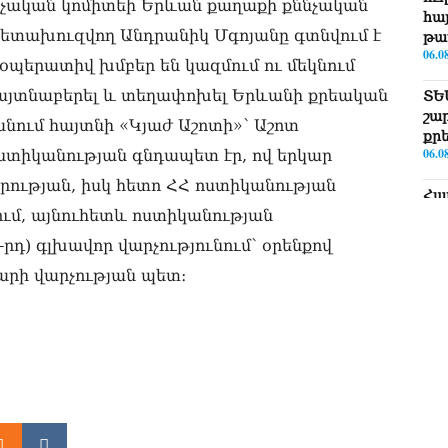
նչական կոմիտեի Երևան քաղաքի քննչական
հայ
հետախուզվող Անդրանիկ Մգոյանը գտնվում է
թա
06.0
 օպերատիվ խմբեր են կազմում ու մեկնում
ն հայտնաբերել և տեղափոխել Երևանի քրեական
ՏԵ
շա
նում հայտնի «Կյաժ Աշոտի»՝ Աշոտ
քր
06.0
ոստիկանության գնդապետ էր, ով երկար
ության, իսկ հետո ՀՀ ոստիկանության
Հա
ւմ, այնուհետև ոստիկանության
նե
ար
դ) գլխավոր վարչությունում՝ օրենքով
գո
06.0
արի վարչության պետ։
Եթե
ՀՀ-
06.0
ՏԵ
Իշ
06.0