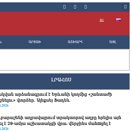
Ն
ԱՐՑԱԽ
ԱՇԽԱՐՀ
ԱՅԼ
ԼՐԱՀՈՍ
սկվան արձանագրում է Երևանի կողմից «շանտաժի
ցնելու» փորձեր․ Ալեքսեյ Ֆադեև
8.2026
ւբարաշենի աղբավայրում տրակտորով աղբը հրելիս այն
վել է 29-ամյա աշխատակցի վրա. վերջինս մաhшցել է
8.2026