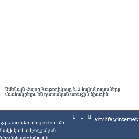
ԱԳ
ամ
06.0
Ու
աշ
06.0
Փա
աշ
ար
06.0
Ռո
Ամենայն Հայոց Կաթողիկոսը և 6 եպիսկոպոսները
կո
մասնակցելու են դատական առաջին նիստին
06.0
Ու
06.0
armlife@internet.
եջբերումներ անելիս հղումը
Երկ
ասնակի կամ ամբողջական
մա
 հղման արգելվում է: