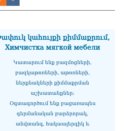
ՏԵ
միջ
կա
06.0
ափուկ կահույքի քիմմաքրում,
Նո
ու
Химчистка мягкой мебели
06.0
Բա
Կատարում ենք բազմոցների,
գե
06.0
բազկաթոռների, աթոռների,
ներքնակների քիմմաքրման
ՌԴ
կտր
աշխատանքներ:
06.0
Օգտագործում ենք բացառապես
Մո
հյ
գերմանական բարձրորակ,
06.0
անվտանգ, հակաալերգիկ և
Եր