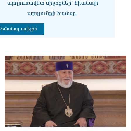
արդյունավետ միջոցներ՝ հիանալի
վի
06.0
արդյունքի համար։
Չե
Սա
Իմանալ ավելին
Գա
06.0
Նի
06.0
ՏԵ
կա
չհ
06.0
Ամ
մա
06.0
Վա
06.0