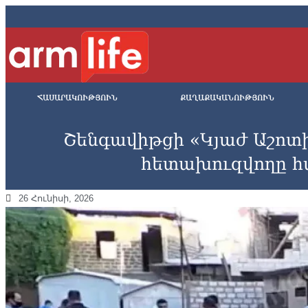
ՀԱՍԱՐԱԿՈՒԹՅՈՒՆ
ՔԱՂԱՔԱԿԱՆՈՒԹՅՈՒՆ
Շենգավիթցի «Կյաժ Աշոտ
հետախուզվողը հ
26 Հունիսի, 2026