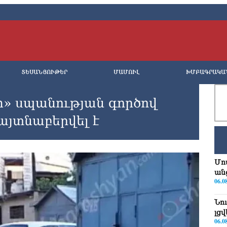
ՏԵՍԱՆՅՈՒԹԵՐ
ՄԱՄՈՒԼ
ԽՄԲԱԳՐԱԿԱ
ի» uպանության գործով
այտնաբերվել է
Մո
ան
06.0
Նո
լց
06.0