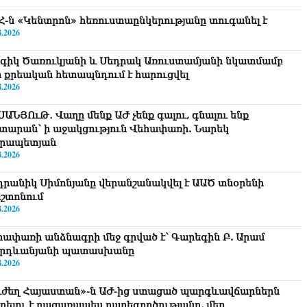
Հ-ն «Կենտրոն» հեռուստաընկերությանը տուգանել է
8.2026
գիկ Ծառուկյանի և Սեդրակ Առուստամյանի նկատմամբ
ր քրեական հետապնդում է հարուցվել
8.2026
ՍԱՆՅՈւԹ․ Վաղը մենք ԱԺ չենք գալու, գնալու ենք
տարան՝ ի աջակցություն Վեհափառի. Նարեկ
րապետյան
8.2026
դրանիկ Սիմոնյանը վերանշանակվել է ԱԱԾ տնօրենի
շտոնում
8.2026
հափառի անձնագրի մեջ գրված է՝ Գարեգին Բ. Արամ
րդևանյանի պատասխանը
8.2026
ւժեղ Հայաստան»-ն ԱԺ-ից ստացած պարգևավճարներն
ղղելու է բացառապես բարեգործությանը, մեր