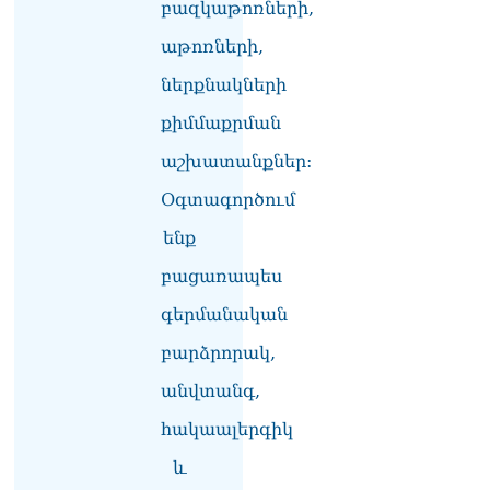
բազկաթոռների,
Փաշինյան
08.08.2026
աթոռների,
«Ժողովուրդ». Ինչ
ներքնակների
փոփոխություններ է արել
քիմմաքրման
ԱԺ-ում Ռուբեն
Ռուբինյանը
աշխատանքներ:
08.08.2026
Օգտագործում
«Հրապարակ». Հայկական
ծիրանի մասին ռուս-
ենք
ադրբեջանական
բացառապես
սահմանին մատնել են
«հայկական թերթերը»
գերմանական
08.08.2026
բարձրորակ,
«Հրապարակ». Փաշինյանը
որս է սկսել Ծառուկյանի
անվտանգ,
համախոհների նկատմամբ
08.08.2026
հակաալերգիկ
և
«Հրապարակ». Խիստ