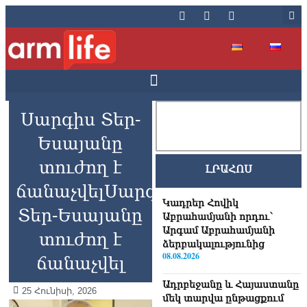
Սարգիս Տեր-
Եսայանը
տուժող է
ԼՐԱՀՈՍ
ճանաչվելՍարգիս
Կադրեր Հովիկ
Տեր-Եսայանը
Աբրահամյանի որդու՝
Արգամ Աբրահամյանի
տուժող է
ձերբակալությունից
08.08.2026
ճանաչվել
Ադրբեջանը և Հայաստանը
25 Հունիսի, 2026
մեկ տարվա ընթացքում