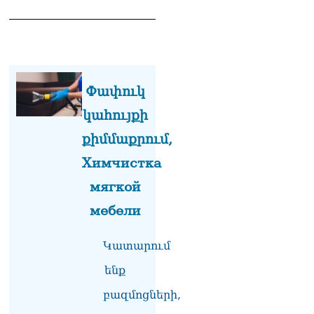
08.08.2026
«Հրապարակ». Հայկ
Կոնջորյանի կնոջից շատ
աշխատավարձ ստացող
պաշտոնյաների կանայք էլ
կան
Փափուկ
08.08.2026
կահույքի
Ի՞նչն է պակասում
քիմմաքրում,
լիակատար երջանկության
համար. Մխիթարյանը նշել
Химчистка
է կարիերայի գլխավոր
мягкой
երազանքի մասին
08.08.2026
мебели
Խաղաղությունն անշրջելի
դարձնելու համար
Կատարում
անհրաժեշտություն է
«Լեռնային Ղարաբաղի
ենք
հայերի վերադարձի»
բազմոցների,
իրավունքի մասին
խոսույթը չշարունակելը.