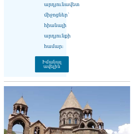
զգուշացրել են,
արդյունավետ
սպառնացել ազատել
08.08.2026
միջոցներ՝
«Ժողովուրդ». Աղվան
հիանալի
Վարդանյանը մեկուսացած
արդյունքի
է խմբակցությունից
08.08.2026
համար։
«Հրապարակ». Հեռացող
պատգամավորների
Իմանալ
հաշվին 5 մլն դրամ գումար
ավելին
է փոխանցվել
08.08.2026
ՏԵՍԱՆՅՈւԹ․ Աժ-ն ձերը չէ,
ասոցացիան, թե ձեր մոտ
ԱԺ փոխնախագահ պետք է
աշխատի Վարդևանյանը,
տեղին չէ. Մամիկոն
Ասլանյան
07.08.2026