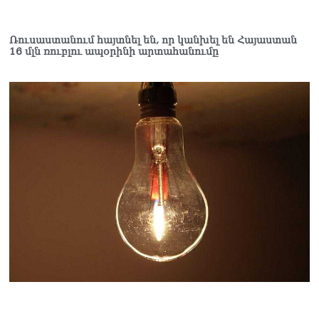
դատարան
07.08.2026
Ռուսաստանում հայտնել են, որ կանխել են Հայաստան
Ռուսաստանում հայտնել
16 մլն ռուբլու ապօրինի արտահանումը
են, որ կանխել են
Հայաստան 16 մլն ռուբլու
ապօրինի արտահանումը
07.08.2026
Ուղիղ միացում․ ԱՄՈԹԻ
ՕՐ․ Կաթողիկոսի գործով
դատական առաջին նիստը
07.08.2026
ՏԵՍԱՆՅՈւԹ․ «Այսօր ձեզ
համար ազգային ամոթի
օ՞ր է»․ լրագրողը՝ ՔՊ-
ական պատգամավոր
Ռուզաննա Երեմյանին
07.08.2026
ՏԵՍԱՆՅՈւԹ․ «Հնարավո՞ր
է զրկվեք մանդատից»․