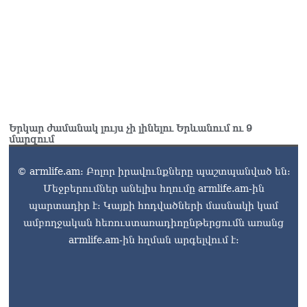
լրագրողը՝ Էդգար
Ղազարյանին
07.08.2026
ՏԵՍԱՆՅՈւԹ․ Փաշինյանը
հայտարարել է, որ
Եվրամիությունը
Հայաստանի վրա
ազդեցության լծակներ
Երկար ժամանակ լույս չի լինելու Երևանում ու 9
չունի
մարզում
07.08.2026
© armlife.am: Բոլոր իրավունքները պաշտպանված են:
Մեջբերումներ անելիս հղումը armlife.am-ին
պարտադիր է: Կայքի հոդվածների մասնակի կամ
ամբողջական հեռուստառադիոընթերցումն առանց
armlife.am-ին հղման արգելվում է: