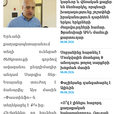
կարևոր և վճռական քայլեր
են ձեռնարկել, որպեսզի
խաղաղությունը շոշափելի
իրականություն դարձնեն
երկու երկրների
ժողովուրդների համար․
Ֆրանսիայի ԱԳՆ մամուլի
Երևանի
քարտուղար
08.08.2026
քաղաքապետարանում
տեղի ունեցած
Սոբյանինը հայտնել է
Մոսկվային մոտեցող 9
ծեծկռտուքի գործով
անօդաչու թռչող սարքերի
ավագանու ընդդիմադիր
խnցման մասին
08.08.2026
անդամ Սարգիս Տեր-
Եսայանը տուժող է
Փաշինյանը զանգահարել է
Ալիևին
ճանաչվել։ Այս մասին
08.08.2026
«Փաստինֆո»-ն
«Ո՞վ է լինելու հաջորդ
տեղեկացել է ՔԿ-ից։
քաղաքական
Հիշեցնենք, որ հունիսի
հակառակորդը». Ռուզան