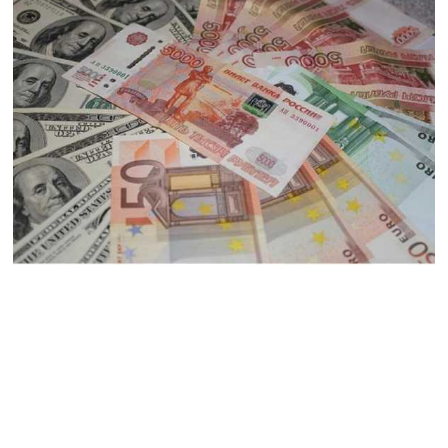
07.08.2026
ՏԵՍԱՆՅՈւԹ․ «Եթե դու
վարչապետ ես, չի
նշանակում՝ ինչ ուզես,
կարաս անես»․ Նարեկ
Կարապետյան
07.08.2026
Խայտառակություն է, մի
հատ ուշադիր լսեք՝
Ամենայն Հայոց
Կաթողիկոսի դատ.
Տիգրան Աբրահամյան
07.08.2026
ՏԵՍԱՆՅՈւԹ․ «Վեհափառ,
վեհափառ»
վանկարկումների ու
հավատավոր ժողովրդի
հոծ բազմության միջով
Կաթողիկոսը մտավ