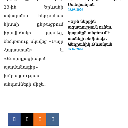
Ստեփանյան
23-ին Երևանի
08.08.2026
ավագանու հերթական
«Եթե ներքին
նիստի ընթացքում
ազատություն ունես,
իրավիճակը լարվեց,
կալանքն անցնում է
տանելի ռեժիմով»․
ծեծկռտուք սկսվեց «Մայր
Անդրանիկ Թևանյան
08.08.2026
Հայաստան» և
«Քաղաքացիական
«Ցավոք, կլինեն շրջաններ,
պայմանագիր»
որտեղ կտեղա կարկուտ»․
Գագիկ Սուրենյան
խմբակցության
08.08.2026
անդամների միջև։
Եկեղեցիների
համաշխարհային
խորհուրդը խորապես
մտահոգված է Հայ
առաքելական եկեղեցու
շուրջ ստեղծված
իրավիճակով