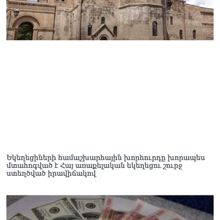
ՏԵՍԱՆՅՈւԹ․ Սկսեցին
հնչել զանգերը, երբ
Վեհափառն աջակիցների
հետ մտավ Մայր Տաճար
07.08.2026
ՏԵՍԱՆՅՈւԹ․
Հակասաֆարովյան օրենքը
թշնամանքի մասին չէ.
Շիրազ Մանուկյան
07.08.2026
ՏԵՍԱՆՅՈւԹ․ Գալիք
սերունդները պետք է
հետևություն անեն այս
օրերից․ Անդրանիկ
Եկեղեցիների համաշխարհային խորհուրդը խորապես
Գևորգյան
մտահոգված է Հայ առաքելական եկեղեցու շուրջ
07.08.2026
ստեղծված իրավիճակով
Ամենայն հայոց
կաթողիկոսի դեմ գործով
դատավորը ինքնաբացարկ
հայտնեց