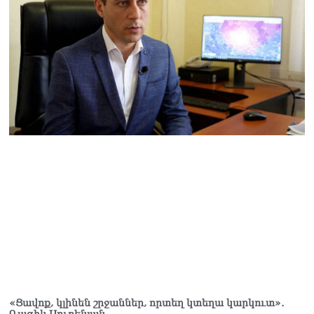
08.08.2026
ՏԵՍԱՆՅՈւԹ․ Աժ-ն ձերը չէ,
ասոցացիան, թե ձեր մոտ
ԱԺ փոխնախագահ պետք է
աշխատի Վարդևանյանը,
տեղին չէ. Մամիկոն
Ասլանյան
07.08.2026
ՏԵՍԱՆՅՈւԹ․ Սկսեցին
հնչել զանգերը, երբ
Վեհափառն աջակիցների
հետ մտավ Մայր Տաճար
07.08.2026
ՏԵՍԱՆՅՈւԹ․
Հակասաֆարովյան օրենքը
թշնամանքի մասին չէ.
Շիրազ Մանուկյան
07.08.2026
«Ցավոք, կլինեն շրջաններ, որտեղ կտեղա կարկուտ»․
ՏԵՍԱՆՅՈւԹ․ Գալիք