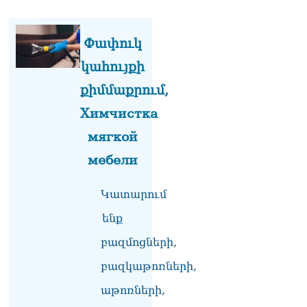
08.08.2026
Կադրեր Հովիկ
Փափուկ
Աբրահամյանի որդու՝
Արգամ Աբրահամյանի
կահույքի
ձերբակալությունից
08.08.2026
քիմմաքրում,
Химчистка
Ադրբեջանը և Հայաստանը
մեկ տարվա ընթացքում
мягкой
կարևոր և վճռական քայլեր
են ձեռնարկել, որպեսզի
мебели
խաղաղությունը շոշափելի
իրականություն դարձնեն
Կատարում
երկու երկրների
ժողովուրդների համար․
ենք
Ֆրանսիայի ԱԳՆ մամուլի
քարտուղար
բազմոցների,
08.08.2026
բազկաթոռների,
Սոբյանինը հայտնել է
աթոռների,
Մոսկվային մոտեցող 9
անօդաչու թռչող սարքերի