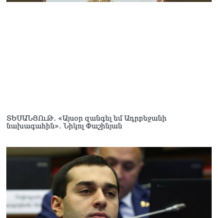
երազանքի մասին
08.08.2026
Խաղաղությունն անշրջելի
դարձնելու համար
անհրաժեշտություն է
«Լեռնային Ղարաբաղի
հայերի վերադարձի»
իրավունքի մասին
խոսույթը չշարունակելը.
Փաշինյան
08.08.2026
ՏԵՍԱՆՅՈւԹ․ «Այսօր զանգել եմ Ադրբեջանի
նախագահին»․ Նիկոլ Փաշինյան
«Ժողովուրդ». Ինչ
փոփոխություններ է արել
ԱԺ-ում Ռուբեն
Ռուբինյանը
08.08.2026
«Հրապարակ». Հայկական
ծիրանի մասին ռուս-
ադրբեջանական
սահմանին մատնել են