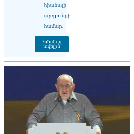
Գագիկ Սուրենյան
հիանալի
08.08.2026
արդյունքի
Եկեղեցիների
համաշխարհային
համար։
խորհուրդը խորապես
մտահոգված է Հայ
Իմանալ
առաքելական եկեղեցու
ավելին
շուրջ ստեղծված
իրավիճակով
08.08.2026
«Հրապարակ». Հայկ
Կոնջորյանի կնոջից շատ
աշխատավարձ ստացող
պաշտոնյաների կանայք էլ
կան
08.08.2026
Ի՞նչն է պակասում
լիակատար երջանկության
համար. Մխիթարյանը նշել
է կարիերայի գլխավոր