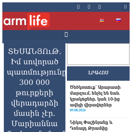
ՏԵՍԱՆՅՈւԹ․
Իմ սովորած
պատմությունը
ԼՐԱՀՈՍ
300 000
Ծեծկռտnւք՝ Արարատի
թուրքերի
մարզում. հնչել են նաև
կրակnցներ, կան 10-ից
վերադարձի
ավելի վիրավnրներ
09.08.2026
մասին չէր.
Մարիաննա
Նիկոլ Փաշինյանը և
Դոնալդ Թրամփը