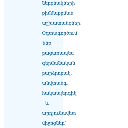
ներքնակների
խnցման մասին
08.08.2026
քիմմաքրման
Փաշինյանը զանգահարել է
աշխատանքներ:
Ալիևին
08.08.2026
Օգտագործում
ենք
«Ո՞վ է լինելու հաջորդ
քաղաքական
բացառապես
հակառակորդը». Ռուզան
Ստեփանյան
գերմանական
08.08.2026
բարձրորակ,
«Եթե ներքին
անվտանգ,
ազատություն ունես,
կալանքն անցնում է
հակաալերգիկ
տանելի ռեժիմով»․
Անդրանիկ Թևանյան
և
08.08.2026
արդյունավետ
«Ցավոք, կլինեն շրջաններ,
միջոցներ՝
որտեղ կտեղա կարկուտ»․