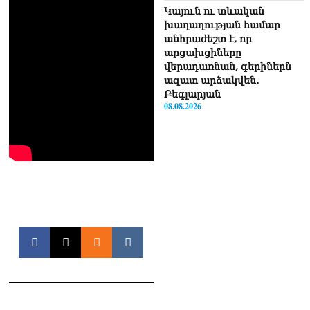
Կայուն ու տևական
խաղաղության համար
անհրաժեշտ է, որ
արցախցիները
վերադառնան, գերիներն
ազատ արձակվեն․
Բեգլարյան
08.08.2026
Մաhացել է Մեսսիի հայրը
08.08.2026
ՄԻՊ–ն անթույլատրելի է
համարում Արգամ
Աբրահամյանի վերաբերյալ
ՔԿ–ի հաղորդագրությունը
08.08.2026
ՏԵՍԱՆՅՈւԹ․ «Այսօր
զանգել եմ Ադրբեջանի
նախագահին»․ Նիկոլ
Փաշինյան