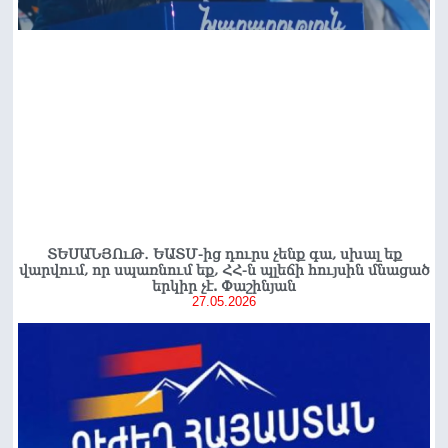
ՏԵՍԱՆՅՈւԹ․ ԵԱՏՄ-ից դուրս չենք գա, սխալ եք
վարվում, որ սպառնում եք, ՀՀ-ն պլեճի հույսին մնացած
երկիր չէ. Փաշինյան
27.05.2026