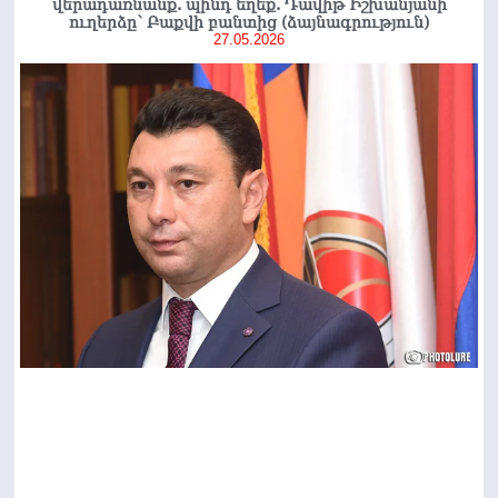
վերադառնանք. պինդ եղեք. Դավիթ Իշխանյանի
ուղերձը՝ Բաքվի բանտից (ձայնագրություն)
27.05.2026