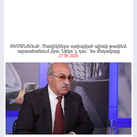
ՏԵՍԱՆՅՈւԹ․ Ծաղիկներս ստիպված պիտի թափեմ,
արտահանում չկա. Նիկո´լ, դու´ ես մեղավորը
27.05.2026