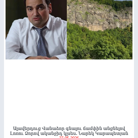
Ալավերդուց Վանաձոր գնալու ճամփին անցնելով
Լոռու Ձորով ականջիդ կլսես. Նարեկ Կարապետյան