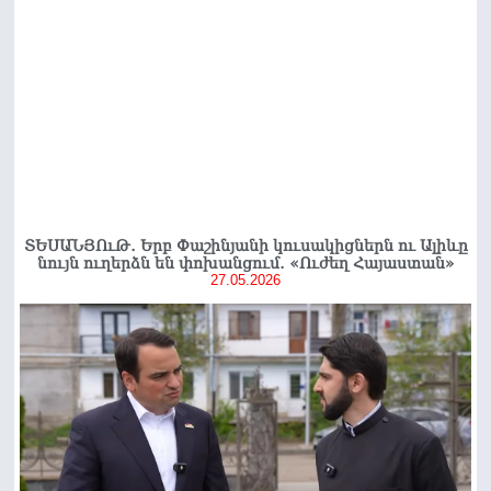
ՏԵՍԱՆՅՈւԹ․ Երբ Փաշինյանի կուսակիցներն ու Ալիևը
նույն ուղերձն են փոխանցում․ «Ուժեղ Հայաստան»
27.05.2026