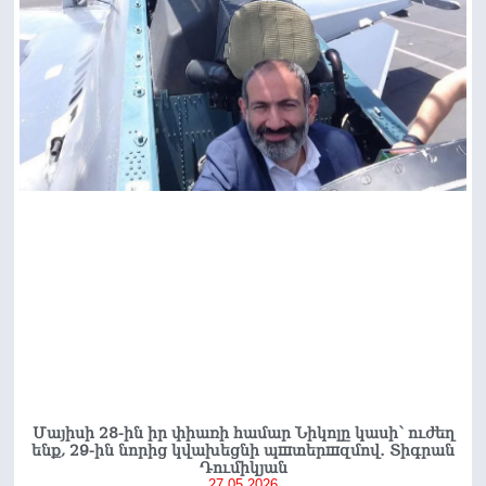
Մայիսի 28-ին իր փիառի համար Նիկոլը կասի՝ ուժեղ
ենք, 29-ին նորից կվախեցնի պшտերшզմով․ Տիգրան
Դումիկյան
27.05.2026