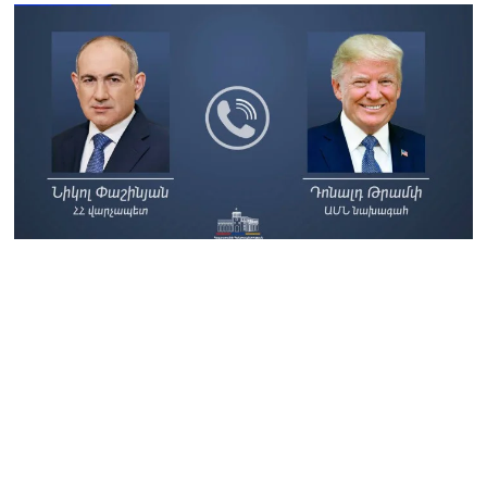
ծիրանի մասին ռուս-
ադրբեջանական
սահմանին մատնել են
«հայկական թերթերը»
08.08.2026
«Հրապարակ». Փաշինյանը
որս է սկսել Ծառուկյանի
համախոհների նկատմամբ
08.08.2026
«Հրապարակ». Խիստ
զգուշացրել են,
սպառնացել ազատել
08.08.2026
«Ժողովուրդ». Աղվան
Վարդանյանը մեկուսացած
է խմբակցությունից
08.08.2026
«Հրապարակ». Հեռացող
պատգամավորների