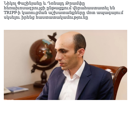
Նիկոլ Փաշինյանը և Դոնալդ Թրամփը
հաշվին 5 մլն դրամ գումար
հեռախոսազրույցի ընթացքում վերահաստատել են
է փոխանցվել
TRIPP-ի կառուցման աշխատանքները մոտ ապագայում
08.08.2026
սկսելու իրենց հաստատակամությունը
ՏԵՍԱՆՅՈւԹ․ Աժ-ն ձերը չէ,
ասոցացիան, թե ձեր մոտ
ԱԺ փոխնախագահ պետք է
աշխատի Վարդևանյանը,
տեղին չէ. Մամիկոն
Ասլանյան
07.08.2026