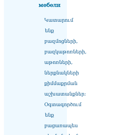
«Ցավոք, կլինեն շրջաններ,
мебели
որտեղ կտեղա կարկուտ»․
Գագիկ Սուրենյան
Կատարում
08.08.2026
ենք
Եկեղեցիների
համաշխարհային
բազմոցների,
խորհուրդը խորապես
մտահոգված է Հայ
բազկաթոռների,
առաքելական եկեղեցու
աթոռների,
շուրջ ստեղծված
իրավիճակով
ներքնակների
08.08.2026
քիմմաքրման
«Հրապարակ». Հայկ
Կոնջորյանի կնոջից շատ
աշխատանքներ:
աշխատավարձ ստացող
Օգտագործում
պաշտոնյաների կանայք էլ
կան
ենք
08.08.2026
բացառապես
Ի՞նչն է պակասում
լիակատար երջանկության