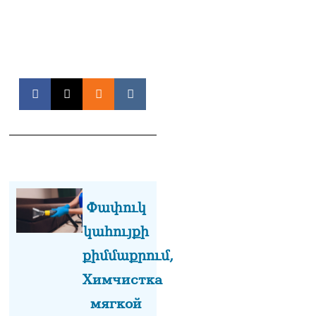
Սոբյանինը հայտնել է
Մոսկվային մոտեցող 9
անօդաչու թռչող սարքերի
խnցման մասին
08.08.2026
Փաշինյանը զանգահարել է
Ալիևին
08.08.2026
«Ո՞վ է լինելու հաջորդ
քաղաքական
հակառակորդը». Ռուզան
Ստեփանյան
08.08.2026
Փափուկ
«Եթե ներքին
կահույքի
ազատություն ունես,
քիմմաքրում,
կալանքն անցնում է
տանելի ռեժիմով»․
Химчистка
Անդրանիկ Թևանյան
08.08.2026
мягкой