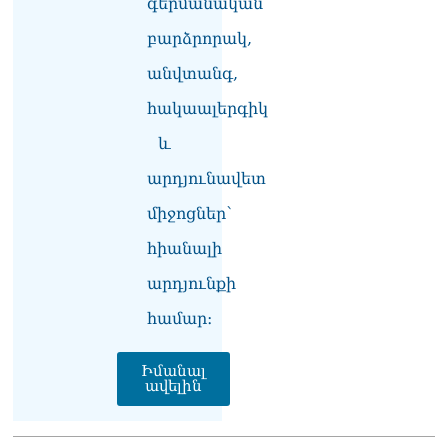
գերմանական
համար. Մխիթարյանը նշել
բարձրորակ,
է կարիերայի գլխավոր
երազանքի մասին
անվտանգ,
08.08.2026
հակաալերգիկ
Խաղաղությունն անշրջելի
դարձնելու համար
և
անհրաժեշտություն է
արդյունավետ
«Լեռնային Ղարաբաղի
հայերի վերադարձի»
միջոցներ՝
իրավունքի մասին
խոսույթը չշարունակելը.
հիանալի
Փաշինյան
08.08.2026
արդյունքի
համար։
«Ժողովուրդ». Ինչ
փոփոխություններ է արել
ԱԺ-ում Ռուբեն
Իմանալ
Ռուբինյանը
ավելին
08.08.2026
«Հրապարակ». Հայկական