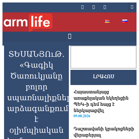
ՏԵՍԱՆՅՈւԹ․
«Գագիկ
Ծառուկյանը
ԼՐԱՀՈՍ
բոլոր
Հայաստանյայց
սպառնալիքներին
առաքելական եկեղեցին
ՊԵԿ–ի դեմ հայց է
արձագանքում
ներկայացվել
09.08.2026
է
օլիմպիական
Դաշտավանի կրակոցների
վերաբերյալ