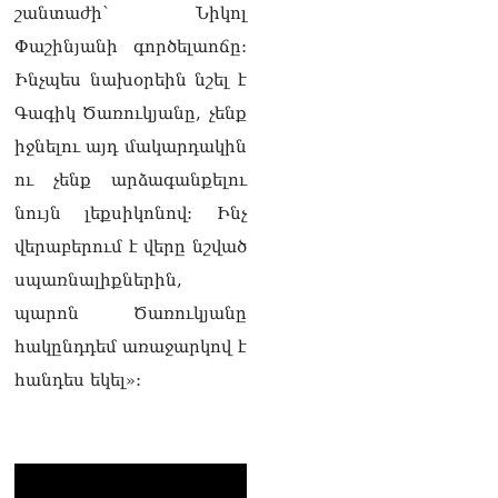
շարժմանը
շանտաժի՝ Նիկոլ
09.08.2026
Փաշինյանի գործելաոճը:
Կայուն ու տևական
Ինչպես նախօրեին նշել է
խաղաղության համար
Գագիկ Ծառուկյանը, չենք
անհրաժեշտ է, որ
արցախցիները
իջնելու այդ մակարդակին
վերադառնան, գերիներն
ու չենք արձագանքելու
ազատ արձակվեն․
Բեգլարյան
նույն լեքսիկոնով: Ինչ
08.08.2026
վերաբերում է վերը նշված
Մաhացել է Մեսսիի հայրը
սպառնալիքներին,
08.08.2026
պարոն Ծառուկյանը
ՄԻՊ–ն անթույլատրելի է
հակընդդեմ առաջարկով է
համարում Արգամ
հանդես եկել»:
Աբրահամյանի վերաբերյալ
ՔԿ–ի հաղորդագրությունը
08.08.2026
ՏԵՍԱՆՅՈւԹ․ «Այսօր
զանգել եմ Ադրբեջանի