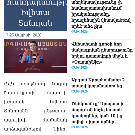
հանդարտությամբ».
տեղեկատվությունը չի
համապատասխանում
Իվետա
իրականությանը,
հրազենային վնասվածքով
Տոնոյան
որևէ անձ չկա
09.08.2026
25 Մայիսի, 2026
Վեհափառի գործի նոր
մակագրման ընտրությունը
երկու դատավորի միջև է.
«Փաստինֆո»
09.08.2026
Արգամ Աբրահամյանը 2
ԲՀԿ առաջնորդ Գագիկ
ամսով կալանավորվեց
09.08.2026
Ծառուկյանի մամուլի
խոսնակ Իվետա
Ծեծկռտnւք՝ Արարատի
մարզում. հնչել են նաև
Տոնոյանն ընթացող
կրակnցներ, կան 10-ից
ասուլիսի ժամանակ
ավելի վիրավnրներ
09.08.2026
արձագանքելով Նիկոլ