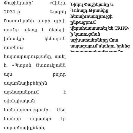
Փաշինյանի՝ «մինչև
Նիկոլ Փաշինյանը և
Դոնալդ Թրամփը
2031-ը Գագիկ
հեռախոսազրույցի
Ծառուկյանի սարի գլխի
ընթացքում
վերահաստատել են TRIPP-
տունը պետք է ծերերի
ի կառուցման
խնամքի կենտրոն
աշխատանքները մոտ
ապագայում սկսելու իրենց
դառնա»
հաստատակամությունը
հայտարարությանը, ասել
09.08.2026
է. «Պարոն Ծառուկյանն
Սեւանա լճում հեծանիվ-
այս բոլոր
նավակը շրջվել է.
քաղաքացիներին
սպառնալիքներին
օգնության են հասել
արձագանքում է
փրկարարները
09.08.2026
օլիմպիական
հանդարտությամբ… Մեզ
Ֆիդան. Թուրքիան
աջակցում է դեպի կայուն
համար սպասելի էր
խաղաղություն
սպառնալիքների,
Հայաստանի և Ադրբեջանի