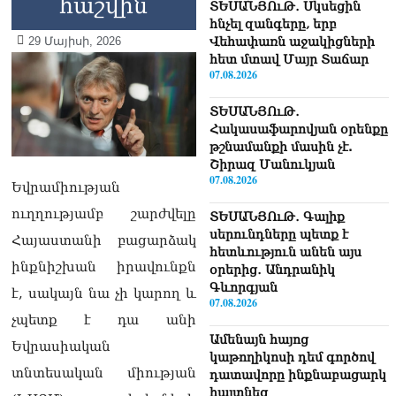
հաշվին
ՏԵՍԱՆՅՈւԹ․ Սկսեցին
հնչել զանգերը, երբ
29 Մայիսի, 2026
Վեհափառն աջակիցների
հետ մտավ Մայր Տաճար
07.08.2026
ՏԵՍԱՆՅՈւԹ․
Հակասաֆարովյան օրենքը
թշնամանքի մասին չէ.
Շիրազ Մանուկյան
07.08.2026
Եվրամիության
ուղղությամբ շարժվելը
ՏԵՍԱՆՅՈւԹ․ Գալիք
սերունդները պետք է
Հայաստանի բացարձակ
հետևություն անեն այս
ինքնիշխան իրավունքն
օրերից․ Անդրանիկ
Գևորգյան
է, սակայն նա չի կարող և
07.08.2026
չպետք է դա անի
Ամենայն հայոց
Եվրասիական
կաթողիկոսի դեմ գործով
տնտեսական միության
դատավորը ինքնաբացարկ
հայտնեց