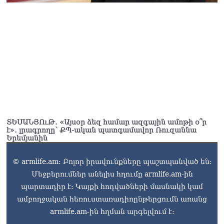
և նրա հոգևոր
առաքելության դեմ
ուղղված ՀՀ
իշխանությունների
գործողությունները
հակասահմանադրական
են և հակազգային. ՀՅԴ
Բյուրո
07.08.2026
Ծնողների շիրիմի մոտ
հայտնաբերել է
ՏԵՍԱՆՅՈւԹ․ «Այսօր ձեզ համար ազգային ամոթի օ՞ր
տղամարդու մшրմին,
է»․ լրագրողը՝ ՔՊ-ական պատգամավոր Ռուզաննա
հրшզեն և նшմшկ
Երեմյանին
07.08.2026
© armlife.am: Բոլոր իրավունքները պաշտպանված են:
ՏԵՍԱՆՅՈւԹ․ ՔՊ-ն այսօր
Մեջբերումներ անելիս հղումը armlife.am-ին
դատում է ձեր խիղճը,
պարտադիր է: Կայքի հոդվածների մասնակի կամ
նրանց, ովքեր Հուդայի
ճանապարհով չեն գնացել.
ամբողջական հեռուստառադիոընթերցումն առանց
Գառնիկ Դավթյան
armlife.am-ին հղման արգելվում է:
07.08.2026