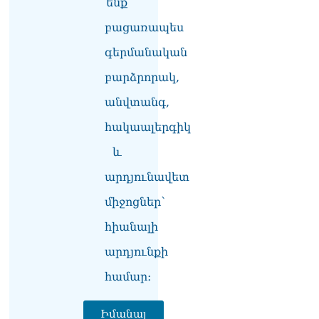
ենք
տվե՜ք այն էջը, որտեղ
գրված է Ուժեղ
բացառապես
Հայաստանի անունը, չեք
կարող, որովհետև նման էջ
գերմանական
այդ զեկույցում գոյություն
չունի. Ղահրամանյանը՝
բարձրորակ,
Ղազարյանի
անվտանգ,
հայտարարության մասին
07.08.2026
հակաալերգիկ
ՏԵՍԱՆՅՈւԹ․ Իմ
և
ընտանիքը փող չունի, իմ
աշխատավարձով է
արդյունավետ
ապրում. Թագուհի
Ղազարյանը հուզվեց
միջոցներ՝
07.08.2026
հիանալի
Ինչու ԱՄՆ նախագահ
արդյունքի
Թրամփը Ուկրաինային
«Պատրիոտ» հրթիռներ չի
համար։
տրամադրի
07.08.2026
Իմանալ