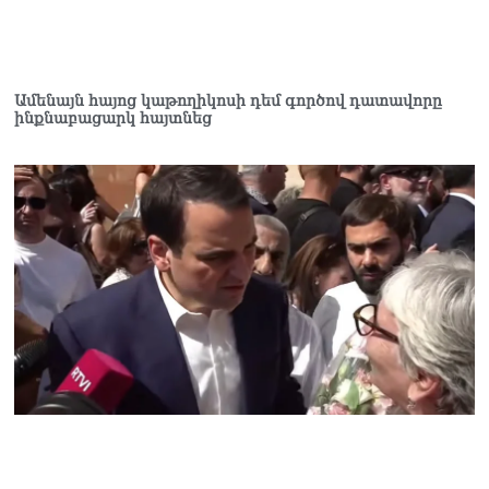
Հակոբյանին
07.08.2026
Նիկոլ Փաշինյանի քավոր
Ամենայն հայոց կաթողիկոսի դեմ գործով դատավորը
մարզպետն ավելի քան 5
ինքնաբացարկ հայտնեց
տարում ոչ մի ասուլիս չի
տվել. Ոսկան Սարգսյան
07.08.2026
ՄԱԿ Գլխավոր
քարտուղարի ուղերձը
Փաշինյանին
արտահայտում է թերեւս
համաշխարհային
անցուդարձում շատ բան
որոշող կենտրոնների
տրամադրություններ
07.08.2026
Դուք էլ մի դատվեք, դուք
մի անգամ դատվել եք.
Ղազինյանը՝ ՔՊ–ականին