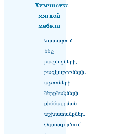
լրագրողը՝ Էդգար
Химчистка
Ղազարյանին
мягкой
07.08.2026
мебели
ՏԵՍԱՆՅՈւԹ․ Փաշինյանը
հայտարարել է, որ
Եվրամիությունը
Կատարում
Հայաստանի վրա
ենք
ազդեցության լծակներ
չունի
բազմոցների,
07.08.2026
բազկաթոռների,
ՏԵՍԱՆՅՈւԹ․ «Ցավոք,
լոգիստիկ խնդիրների
աթոռների,
պատճառով մեր
ներքնակների
փոխադարձ առևտրի
ծավալն այնքան էլ մեծ չէ»․
քիմմաքրման
Նիկոլ Փաշինյանը՝
Ղրղզստանի նախագահին
աշխատանքներ:
07.08.2026
Օգտագործում
Տիկի՜ն Ղազարյան, ցույց