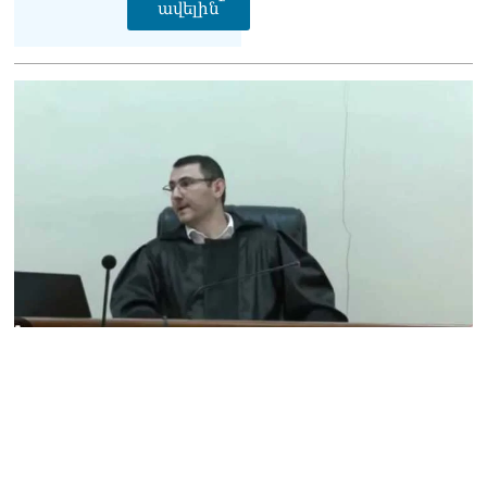
ավելին
Փաշինյանը հասկացրել է,
որ Հայաստանին
Եվրամիության հետ
մերձեցման մղել է
Լուկաշենկոն
07.08.2026
ՀՀ–ի համար ԵԱՏՄ–ի հետ
համագործակցության
խորացումը
առաջնահերթություն է.
Փաշինյան
07.08.2026
ՀԲԸՄ-ն կոչ է անում
կասեցնել քրեական
վարույթը, որը հակասում է
մեր պատմական
ավանդույթներին
07.08.2026
Քննչական կոմիտեն
արձագանքել է Աննա