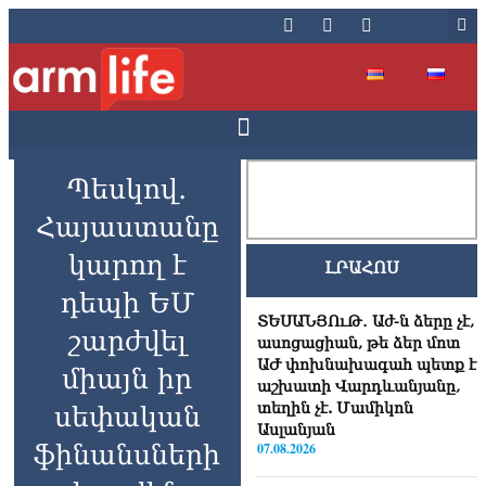
Պեսկով․
Հայաստանը
կարող է
ԼՐԱՀՈՍ
դեպի ԵՄ
ՏԵՍԱՆՅՈւԹ․ Աժ-ն ձերը չէ,
շարժվել
ասոցացիան, թե ձեր մոտ
ԱԺ փոխնախագահ պետք է
միայն իր
աշխատի Վարդևանյանը,
տեղին չէ. Մամիկոն
սեփական
Ասլանյան
ֆինանսների
07.08.2026