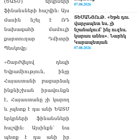
(ԵԱՏՄ) երկրների
07.08.2026
ֆինանսների հաշվին։ Այս
ՏԵՍԱՆՅՈւԹ․ «Եթե դու
մասին նշել է ՌԴ
վարչապետ ես, չի
նախագահի մամուլի
նշանակում՝ ինչ ուզես,
կարաս անես»․ Նարեկ
քարտուղար Դմիտրի
Կարապետյան
07.08.2026
Պեսկովը։
Խայտառակություն է, մի
«Շարժվելով դեպի
հատ ուշադիր լսեք՝
Եվրամիություն, ինչը
Ամենայն Հայոց
Կաթողիկոսի դատ.
Հայաստանի բացարձակ
Տիգրան Աբրահամյան
ինքնիշխան իրավունքն
07.08.2026
է, Հայաստանը չի կարող
ՏԵՍԱՆՅՈւԹ․ «Վեհափառ,
և չպետք է դա անի ԵԱՏՄ
վեհափառ»
վանկարկումների ու
երկրների ֆինանսների
հավատավոր ժողովրդի
հաշվին։ Այսինքն՝ նա
հոծ բազմության միջով
Կաթողիկոսը մտավ
պետք է դա անի իր