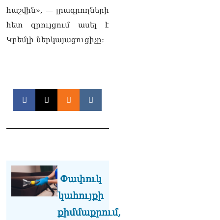
դատարան
հաշվին», — լրագրողների
07.08.2026
հետ զրույցում ասել է
Ռուսաստանում հայտնել
Կրեմլի ներկայացուցիչը։
են, որ կանխել են
Հայաստան 16 մլն ռուբլու
ապօրինի արտահանումը
07.08.2026
Ուղիղ միացում․ ԱՄՈԹԻ
ՕՐ․ Կաթողիկոսի գործով
դատական առաջին նիստը
07.08.2026
ՏԵՍԱՆՅՈւԹ․ «Այսօր ձեզ
համար ազգային ամոթի
օ՞ր է»․ լրագրողը՝ ՔՊ-
ական պատգամավոր
Փափուկ
Ռուզաննա Երեմյանին
07.08.2026
կահույքի
ՏԵՍԱՆՅՈւԹ․ «Հնարավո՞ր
քիմմաքրում,
է զրկվեք մանդատից»․