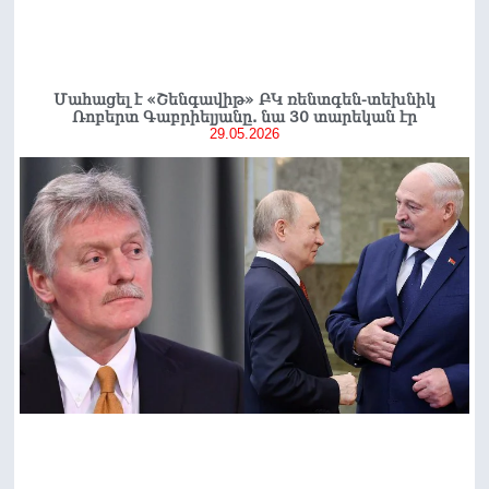
Մահացել է «Շենգավիթ» ԲԿ ռենտգեն-տեխնիկ
Ռոբերտ Գաբրիելյանը. նա 30 տարեկան էր
29.05.2026