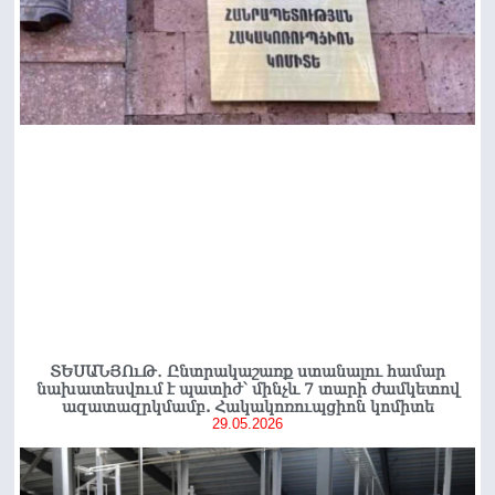
ՏԵՍԱՆՅՈւԹ․ Ընտրակաշառք ստանալու համար
նախատեսվում է պատիժ՝ մինչև 7 տարի ժամկետով
ազատազրկմամբ. Հակակոռուպցիոն կոմիտե
29.05.2026