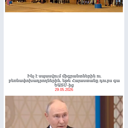
Ինչ է սպասվում միգրանտներին ու
բեռնափոխադրողներին, եթե Հայաստանը դուրս գա
ԵԱՏՄ-ից
29.05.2026