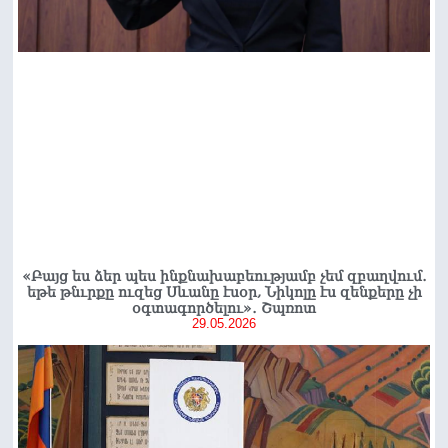
«Բայց ես ձեր պես ինքնախաբեությամբ չեմ զբաղվում․
եթե թնւրքը ուզեց Սևանը էսօր, Նիկոլը էս զենքերը չի
օգտագործելու»․ Շպռոտ
29.05.2026