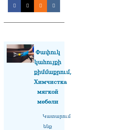
զգուշացրել են,
սպառնացել ազատել
08.08.2026
«Ժողովուրդ». Աղվան
Վարդանյանը մեկուսացած
է խմբակցությունից
08.08.2026
Փափուկ
«Հրապարակ». Հեռացող
պատգամավորների
կահույքի
հաշվին 5 մլն դրամ գումար
է փոխանցվել
քիմմաքրում,
08.08.2026
Химчистка
ՏԵՍԱՆՅՈւԹ․ Աժ-ն ձերը չէ,
мягкой
ասոցացիան, թե ձեր մոտ
ԱԺ փոխնախագահ պետք է
мебели
աշխատի Վարդևանյանը,
տեղին չէ. Մամիկոն
Ասլանյան
Կատարում
07.08.2026
ենք