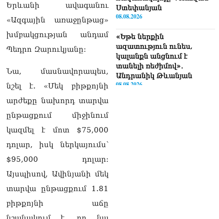
Երևանի ավագանու
Ստեփանյան
08.08.2026
«Ազգային առաջընթաց»
խմբակցության անդամ
«Եթե ներքին
ազատություն ունես,
Պեդրո Զարուկյանը:
կալանքն անցնում է
տանելի ռեժիմով»․
Նա, մասնավորապես,
Անդրանիկ Թևանյան
08.08.2026
նշել է. «Մեկ բիթքոյնի
արժեքը նախորդ տարվա
«Ցավոք, կլինեն շրջաններ,
որտեղ կտեղա կարկուտ»․
ընթացքում միջինում
Գագիկ Սուրենյան
կազմել է մոտ $75,000
08.08.2026
դոլար, իսկ ներկայումս՝
Եկեղեցիների
$95,000 դոլար:
համաշխարհային
խորհուրդը խորապես
Այսպիսով, Ավինյանի մեկ
մտահոգված է Հայ
տարվա ընթացքում 1.81
առաքելական եկեղեցու
շուրջ ստեղծված
բիթքոյնի աճը
իրավիճակով
նշանակում է, որ նա