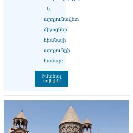
07.08.2026
և
ՏԵՍԱՆՅՈւԹ․ «Եթե դու
արդյունավետ
վարչապետ ես, չի
նշանակում՝ ինչ ուզես,
միջոցներ՝
կարաս անես»․ Նարեկ
հիանալի
Կարապետյան
07.08.2026
արդյունքի
Խայտառակություն է, մի
համար։
հատ ուշադիր լսեք՝
Ամենայն Հայոց
Իմանալ
Կաթողիկոսի դատ.
ավելին
Տիգրան Աբրահամյան
07.08.2026
ՏԵՍԱՆՅՈւԹ․ «Վեհափառ,
վեհափառ»
վանկարկումների ու
հավատավոր ժողովրդի
հոծ բազմության միջով
Կաթողիկոսը մտավ