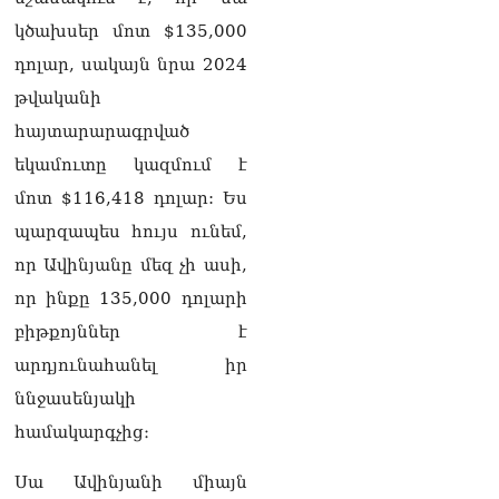
08.08.2026
կծախսեր մոտ $135,000
«Հրապարակ». Հայկ
դոլար, սակայն նրա 2024
Կոնջորյանի կնոջից շատ
աշխատավարձ ստացող
թվականի
պաշտոնյաների կանայք էլ
հայտարարագրված
կան
08.08.2026
եկամուտը կազմում է
մոտ $116,418 դոլար: Ես
Ի՞նչն է պակասում
լիակատար երջանկության
պարզապես հույս ունեմ,
համար. Մխիթարյանը նշել
որ Ավինյանը մեզ չի ասի,
է կարիերայի գլխավոր
երազանքի մասին
որ ինքը 135,000 դոլարի
08.08.2026
բիթքոյններ է
Խաղաղությունն անշրջելի
արդյունահանել իր
դարձնելու համար
ննջասենյակի
անհրաժեշտություն է
«Լեռնային Ղարաբաղի
համակարգչից։
հայերի վերադարձի»
իրավունքի մասին
Սա Ավինյանի միայն
խոսույթը չշարունակելը.