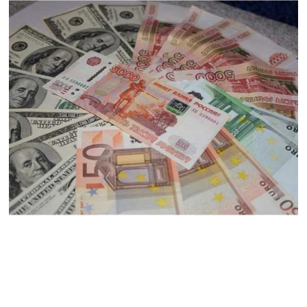
լրագրողը՝ Էդգար
Ղազարյանին
07.08.2026
ՏԵՍԱՆՅՈւԹ․ Փաշինյանը
հայտարարել է, որ
Եվրամիությունը
Հայաստանի վրա
ազդեցության լծակներ
չունի
07.08.2026