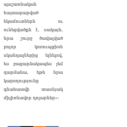
Փաշինյան
պաշտոնական
08.08.2026
հայտարարված
«Ժողովուրդ». Ինչ
եկամուտներն ու
փոփոխություններ է արել
ունեցվածքն է, սակայն,
ԱԺ-ում Ռուբեն
Ռուբինյանը
նրա շուրջ ծավալված
08.08.2026
բոլոր կոռուպցիոն
«Հրապարակ». Հայկական
սկանդալներից ելնելով,
ծիրանի մասին ռուս-
ես բացարձակապես չեմ
ադրբեջանական
սահմանին մատնել են
զարմանա, եթե նրա
«հայկական թերթերը»
կարողությունը
08.08.2026
գնահատվի տասնյակ
«Հրապարակ». Փաշինյանը
միլիոնավոր դոլարներ»։
որս է սկսել Ծառուկյանի
համախոհների նկատմամբ
08.08.2026
«Հրապարակ». Խիստ