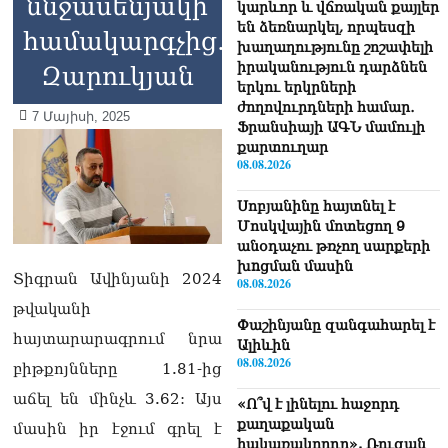
ննջասենյակի
կարևոր և վճռական քայլեր
են ձեռնարկել, որպեսզի
համակարգչից.
խաղաղությունը շոշափելի
իրականություն դարձնեն
Զարուկյան
երկու երկրների
ժողովուրդների համար․
7 Մայիսի, 2025
Ֆրանսիայի ԱԳՆ մամուլի
քարտուղար
08.08.2026
Սոբյանինը հայտնել է
Մոսկվային մոտեցող 9
անօդաչու թռչող սարքերի
խnցման մասին
Տիգրան Ավինյանի 2024
08.08.2026
թվականի
Փաշինյանը զանգահարել է
հայտարարագրում նրա
Ալիևին
08.08.2026
բիթքոյնները 1.81-ից
աճել են մինչև 3.62: Այս
«Ո՞վ է լինելու հաջորդ
քաղաքական
մասին իր էջում գրել է
հակառակորդը». Ռուզան