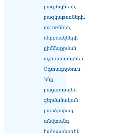
ՏԵՍԱՆՅՈւԹ․ Սկսեցին
բազմոցների,
հնչել զանգերը, երբ
Վեհափառն աջակիցների
բազկաթոռների,
հետ մտավ Մայր Տաճար
07.08.2026
աթոռների,
ներքնակների
ՏԵՍԱՆՅՈւԹ․
Հակասաֆարովյան օրենքը
քիմմաքրման
թշնամանքի մասին չէ.
Շիրազ Մանուկյան
աշխատանքներ:
07.08.2026
Օգտագործում
ՏԵՍԱՆՅՈւԹ․ Գալիք
ենք
սերունդները պետք է
հետևություն անեն այս
բացառապես
օրերից․ Անդրանիկ
Գևորգյան
գերմանական
07.08.2026
բարձրորակ,
Ամենայն հայոց
անվտանգ,
կաթողիկոսի դեմ գործով
դատավորը ինքնաբացարկ
հակաալերգիկ
հայտնեց