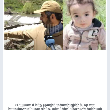
«Սպասում ենք ջրային տեսախցիկին, որ այս
հատվածում ստուգենք, տեսնենք՝ միգուցե երեխան