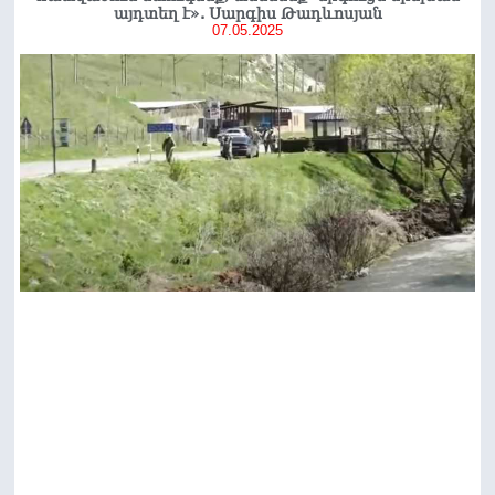
այդտեղ է». Սարգիս Թադևոսյան
07.05.2025