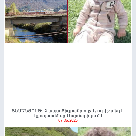
ՏԵՍԱՆՅՈՒԹ․ 2 ամյա Տիգրանը ողջ է, ուրիշ տեղ է․
էքստրասենսը Մարմարիկում է
07.05.2025