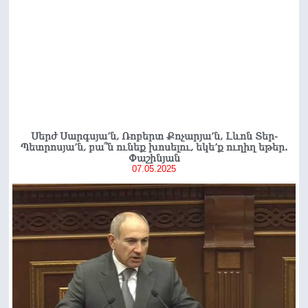
Սերժ Սարգսյա’ն, Ռոբերտ Քոչարյա’ն, Լևոն Տեր-
Պետրոսյա’ն, բա՞ն ունեք խոսելու, եկե’ք ուղիղ եթեր.
Փաշինյան
07.05.2025