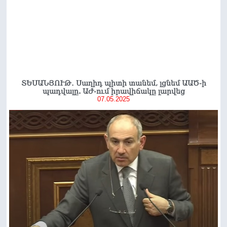
ՏԵՍԱՆՅՈՒԹ․ Սաղիդ պիտի տանեմ, լցնեմ ԱԱԾ-ի
պադվալը. ԱԺ-ում իրավիճակը լարվեց
07.05.2025