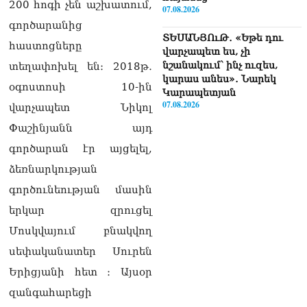
200 հոգի չեն աշխատում,
07.08.2026
գործարանից
ՏԵՍԱՆՅՈւԹ․ «Եթե դու
հաստոցները
վարչապետ ես, չի
նշանակում՝ ինչ ուզես,
տեղափոխել են։ 2018թ․
կարաս անես»․ Նարեկ
օգոստոսի 10-ին
Կարապետյան
07.08.2026
վարչապետ Նիկոլ
Փաշինյանն այդ
Խայտառակություն է, մի
հատ ուշադիր լսեք՝
գործարան էր այցելել,
Ամենայն Հայոց
ձեռնարկության
Կաթողիկոսի դատ.
Տիգրան Աբրահամյան
գործունեության մասին
07.08.2026
երկար զրուցել
ՏԵՍԱՆՅՈւԹ․ «Վեհափառ,
Մոսկվայում բնակվող
վեհափառ»
սեփականատեր Սուրեն
վանկարկումների ու
հավատավոր ժողովրդի
Երիցյանի հետ ։ Այսօր
հոծ բազմության միջով
զանգահարեցի
Կաթողիկոսը մտավ