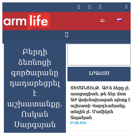
Բերդի
ձեռնոցի
գործարանը
ԼՐԱՀՈՍ
դադարեցրել
ՏԵՍԱՆՅՈւԹ․ Աժ-ն ձերը չէ,
է
ասոցացիան, թե ձեր մոտ
ԱԺ փոխնախագահ պետք է
աշխատանքը.
աշխատի Վարդևանյանը,
տեղին չէ. Մամիկոն
Ոսկան
Ասլանյան
Սարգսյան
07.08.2026