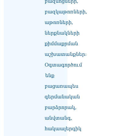
բազմոցների,
Փաշինյանը հասկացրել է,
որ Հայաստանին
բազկաթոռների,
Եվրամիության հետ
մերձեցման մղել է
աթոռների,
Լուկաշենկոն
ներքնակների
07.08.2026
քիմմաքրման
ՀՀ–ի համար ԵԱՏՄ–ի հետ
համագործակցության
աշխատանքներ:
խորացումը
առաջնահերթություն է.
Օգտագործում
Փաշինյան
07.08.2026
ենք
բացառապես
ՀԲԸՄ-ն կոչ է անում
կասեցնել քրեական
գերմանական
վարույթը, որը հակասում է
մեր պատմական
բարձրորակ,
ավանդույթներին
07.08.2026
անվտանգ,
հակաալերգիկ
Քննչական կոմիտեն
արձագանքել է Աննա