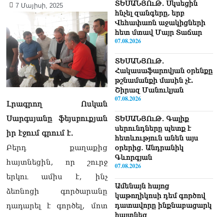
ՏԵՍԱՆՅՈւԹ․ Սկսեցին
7 Մայիսի, 2025
հնչել զանգերը, երբ
Վեհափառն աջակիցների
հետ մտավ Մայր Տաճար
07.08.2026
ՏԵՍԱՆՅՈւԹ․
Հակասաֆարովյան օրենքը
թշնամանքի մասին չէ.
Շիրազ Մանուկյան
07.08.2026
Լրագրող Ոսկան
Սարգսյանը ֆեյսբուքյան
ՏԵՍԱՆՅՈւԹ․ Գալիք
սերունդները պետք է
իր էջում գրում է․
հետևություն անեն այս
Բերդ քաղաքից
օրերից․ Անդրանիկ
Գևորգյան
հայտնեցին, որ շուրջ
07.08.2026
երկու ամիս է, ինչ
Ամենայն հայոց
ձեռնոցի գործարանը
կաթողիկոսի դեմ գործով
դատավորը ինքնաբացարկ
դադարել է գործել, մոտ
հայտնեց