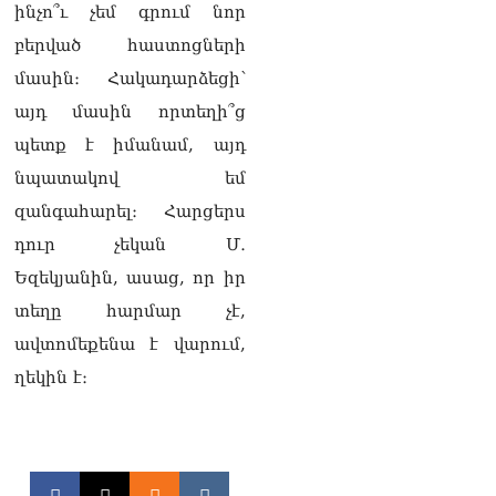
ինչո՞ւ չեմ գրում նոր
լրագրողը՝ Էդգար
Ղազարյանին
բերված հաստոցների
07.08.2026
մասին։ Հակադարձեցի՝
ՏԵՍԱՆՅՈւԹ․ Փաշինյանը
այդ մասին որտեղի՞ց
հայտարարել է, որ
պետք է իմանամ, այդ
Եվրամիությունը
Հայաստանի վրա
նպատակով եմ
ազդեցության լծակներ
զանգահարել։ Հարցերս
չունի
07.08.2026
դուր չեկան Մ․
Եզեկյանին, ասաց, որ իր
ՏԵՍԱՆՅՈւԹ․ «Ցավոք,
լոգիստիկ խնդիրների
տեղը հարմար չէ,
պատճառով մեր
ավտոմեքենա է վարում,
փոխադարձ առևտրի
ծավալն այնքան էլ մեծ չէ»․
ղեկին է։
Նիկոլ Փաշինյանը՝
Ղրղզստանի նախագահին
07.08.2026
Տիկի՜ն Ղազարյան, ցույց