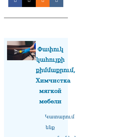
տվե՜ք այն էջը, որտեղ
գրված է Ուժեղ
Հայաստանի անունը, չեք
կարող, որովհետև նման էջ
այդ զեկույցում գոյություն
չունի. Ղահրամանյանը՝
Ղազարյանի
հայտարարության մասին
Փափուկ
07.08.2026
կահույքի
ՏԵՍԱՆՅՈւԹ․ Իմ
ընտանիքը փող չունի, իմ
քիմմաքրում,
աշխատավարձով է
Химчистка
ապրում. Թագուհի
Ղազարյանը հուզվեց
мягкой
07.08.2026
мебели
Ինչու ԱՄՆ նախագահ
Թրամփը Ուկրաինային
«Պատրիոտ» հրթիռներ չի
Կատարում
տրամադրի
ենք
07.08.2026