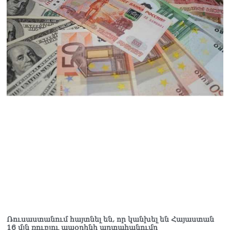
07.08.2026
Ռուսաստանը
ահազանգում է, որ կարող է
դադարել զբոսաշրջային
ռեսուրսի հոսքը դեպի
Հայաստան․ ինչ տեղի
կունենա
07.08.2026
Միշուստինը «ոտքի վրա»
շփվել է Փաշինյանի հետ
07.08.2026
ՏԵՍԱՆՅՈւԹ․ Այսօր մեր
ամոթի օրն է,
խայտառակություն է՝
դատում են Վեհափառին.
Մարիաննա
Ղահրամանյան
07.08.2026
Ռուսաստանում հայտնել են, որ կանխել են Հայաստան
16 մլն ռուբլու ապօրինի արտահանումը
Եկեղեցու հեղինակության