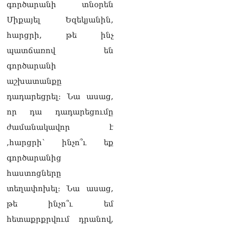
դատարան
գործարանի տնօրեն
07.08.2026
Միքայել Եզեկյանին,
Ռուսաստանում հայտնել
հարցրի, թե ինչ
են, որ կանխել են
պատճառով են
Հայաստան 16 մլն ռուբլու
ապօրինի արտահանումը
գործարանի
07.08.2026
աշխատանքը
Ուղիղ միացում․ ԱՄՈԹԻ
դադարեցրել։ Նա ասաց,
ՕՐ․ Կաթողիկոսի գործով
որ դա դադարեցումը
դատական առաջին նիստը
07.08.2026
ժամանակավոր է
,հարցրի՝ ինչո՞ւ եք
ՏԵՍԱՆՅՈւԹ․ «Այսօր ձեզ
համար ազգային ամոթի
գործարանից
օ՞ր է»․ լրագրողը՝ ՔՊ-
հաստոցները
ական պատգամավոր
Ռուզաննա Երեմյանին
տեղափոխել։ Նա ասաց,
07.08.2026
թե ինչո՞ւ եմ
ՏԵՍԱՆՅՈւԹ․ «Հնարավո՞ր
հետաքրքրվում դրանով,
է զրկվեք մանդատից»․