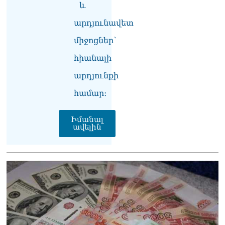
և
Հակոբյանին
07.08.2026
արդյունավետ
Նիկոլ Փաշինյանի քավոր
միջոցներ՝
մարզպետն ավելի քան 5
հիանալի
տարում ոչ մի ասուլիս չի
տվել. Ոսկան Սարգսյան
արդյունքի
07.08.2026
համար։
ՄԱԿ Գլխավոր
քարտուղարի ուղերձը
Իմանալ
Փաշինյանին
ավելին
արտահայտում է թերեւս
համաշխարհային
անցուդարձում շատ բան
որոշող կենտրոնների
տրամադրություններ
07.08.2026
Դուք էլ մի դատվեք, դուք
մի անգամ դատվել եք.
Ղազինյանը՝ ՔՊ–ականին