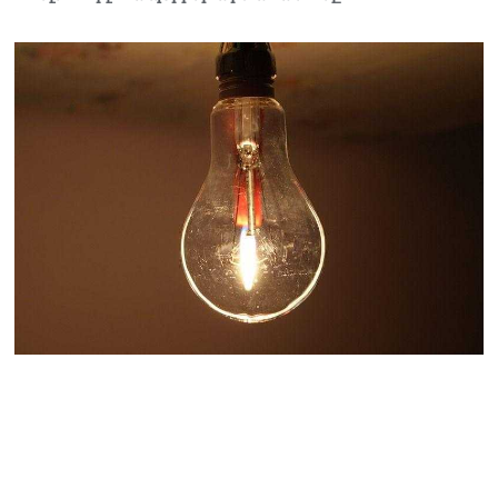
և նրա հոգևոր
առաքելության դեմ
ուղղված ՀՀ
իշխանությունների
գործողությունները
հակասահմանադրական
են և հակազգային. ՀՅԴ
Բյուրո
07.08.2026
Ծնողների շիրիմի մոտ
հայտնաբերել է
տղամարդու մшրմին,
հրшզեն և նшմшկ
07.08.2026
ՏԵՍԱՆՅՈւԹ․ ՔՊ-ն այսօր
դատում է ձեր խիղճը,
նրանց, ովքեր Հուդայի
ճանապարհով չեն գնացել.
Գառնիկ Դավթյան
07.08.2026