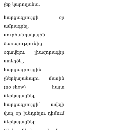
«Փաստինֆո»
չեք կարողանա.
09.08.2026
հարցազրույցի օր
Արգամ Աբրահամյանը 2
ամսով կալանավորվեց
ամրագրել,
09.08.2026
սուրհանդակային
Ծեծկռտnւք՝ Արարատի
ծառայությունից
մարզում. հնչել են նաև
օգտվելու լիազորագիր
կրակnցներ, կան 10-ից
ավելի վիրավnրներ
ստեղծել,
09.08.2026
հարցազրույցին
Նիկոլ Փաշինյանը և
չներկայանալու մասին
Դոնալդ Թրամփը
(no-show) հայտ
հեռախոսազրույցի
ընթացքում
ներկայացնել,
վերահաստատել են TRIPP-
հարցազրույցի՝ ավելի
ի կառուցման
աշխատանքները մոտ
վաղ օր խնդրելու դիմում
ապագայում սկսելու իրենց
ներկայացնել։
հաստատակամությունը
09.08.2026