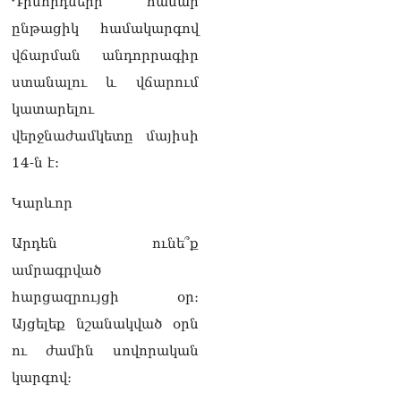
Դիմորդների համար
ընթացիկ համակարգով
Սեւանա լճում հեծանիվ-
նավակը շրջվել է.
վճարման անդորրագիր
քաղաքացիներին
ստանալու և վճարում
օգնության են հասել
փրկարարները
կատարելու
09.08.2026
վերջնաժամկետը մայիսի
Ֆիդան. Թուրքիան
14-ն է:
աջակցում է դեպի կայուն
խաղաղություն
Կարևոր
Հայաստանի և Ադրբեջանի
շարժմանը
09.08.2026
Արդեն ունե՞ք
ամրագրված
Կայուն ու տևական
խաղաղության համար
հարցազրույցի օր։
անհրաժեշտ է, որ
Այցելեք նշանակված օրն
արցախցիները
վերադառնան, գերիներն
ու ժամին սովորական
ազատ արձակվեն․
կարգով։
Բեգլարյան