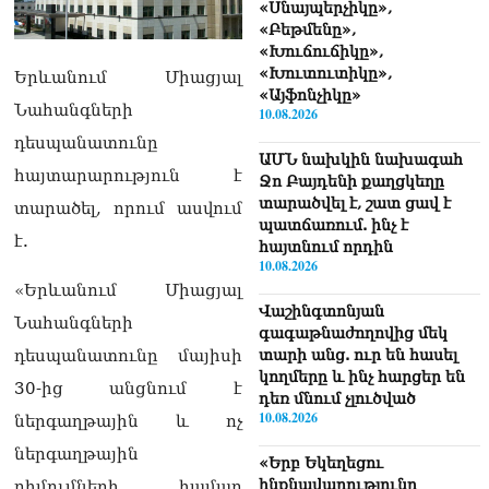
«Սնայպերչիկը»,
«Բեթմենը»,
«Խուճուճիկը»,
«Խուտուտիկը»,
Երևանում Միացյալ
«Այֆոնչիկը»
Նահանգների
10.08.2026
դեսպանատունը
ԱՄՆ նախկին նախագահ
հայտարարություն է
Ջո Բայդենի քաղցկեղը
տարածվել է, շատ ցավ է
տարածել, որում ասվում
պատճառում. ինչ է
է.
հայտնում որդին
10.08.2026
«Երևանում Միացյալ
Վաշինգտոնյան
Նահանգների
գագաթնաժողովից մեկ
տարի անց. ուր են հասել
դեսպանատունը մայիսի
կողմերը և ինչ հարցեր են
30-ից անցնում է
դեռ մնում չլուծված
10.08.2026
ներգաղթային և ոչ
ներգաղթային
«Երբ Եկեղեցու
ինքնավարությունը
դիմումների համար