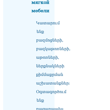
мягкой
շուրջ ստեղծված
իրավիճակով
мебели
08.08.2026
«Հրապարակ». Հայկ
Կատարում
Կոնջորյանի կնոջից շատ
աշխատավարձ ստացող
ենք
պաշտոնյաների կանայք էլ
բազմոցների,
կան
08.08.2026
բազկաթոռների,
Ի՞նչն է պակասում
աթոռների,
լիակատար երջանկության
համար. Մխիթարյանը նշել
ներքնակների
է կարիերայի գլխավոր
քիմմաքրման
երազանքի մասին
08.08.2026
աշխատանքներ:
Խաղաղությունն անշրջելի
Օգտագործում
դարձնելու համար
անհրաժեշտություն է
ենք
«Լեռնային Ղարաբաղի
բացառապես
հայերի վերադարձի»