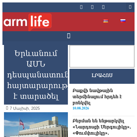
Երևանում
ԱՄՆ
դեսպանատունը
ԼՐԱՀՈՍ
հայտարարություն
Բաքվի նավթային
է տարածել
տերմինալում հրդեհ է
բռնկվել
10.08.2026
7 Մայիսի, 2025
Բերման են ենթարկվել
«Նարդոսցի Սերգուլիկը»,
«Փումփուլիկը»,