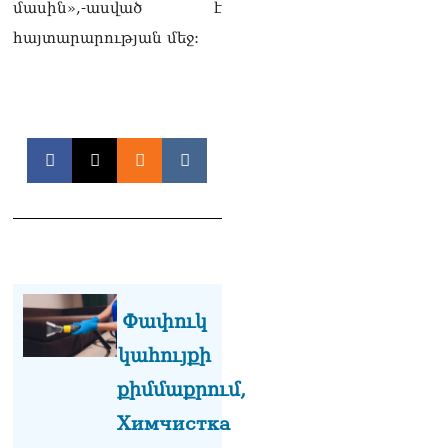
մասին»,-ասված է
քաղաքական
հայտարարության մեջ:
հակառակորդը». Ռուզան
Ստեփանյան
08.08.2026
«Եթե ներքին
ազատություն ունես,
կալանքն անցնում է
տանելի ռեժիմով»․
Անդրանիկ Թևանյան
08.08.2026
«Ցավոք, կլինեն շրջաններ,
որտեղ կտեղա կարկուտ»․
Գագիկ Սուրենյան
08.08.2026
Փափուկ
կահույքի
Եկեղեցիների
համաշխարհային
քիմմաքրում,
խորհուրդը խորապես
մտահոգված է Հայ
Химчистка
առաքելական եկեղեցու