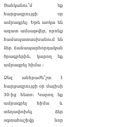
08.08.2026
Ցանկանու՞մ եք
Մաhացել է Մեսսիի հայրը
հարցազրույցի օր
08.08.2026
ամրագրել։ Եթե առկա են
ՄԻՊ–ն անթույլատրելի է
ազատ ամսաթվեր, որոնք
համարում Արգամ
համապատասխանում են
Աբրահամյանի վերաբերյալ
ՔԿ–ի հաղորդագրությունը
ձեր ճանապարհորդական
08.08.2026
ծրագրերին, կարող եք
ՏԵՍԱՆՅՈւԹ․ «Այսօր
ամրագրել հիմա ։
զանգել եմ Ադրբեջանի
նախագահին»․ Նիկոլ
Ձեզ անհրաժե՞շտ է
Փաշինյան
08.08.2026
հարցազրույցի օր մայիսի
30-ից հետո։ Կարող եք
Կադրեր Հովիկ
Աբրահամյանի որդու՝
ամրագրել հիմա և
Արգամ Աբրահամյանի
տեղափոխել ձեր
ձերբակալությունից
08.08.2026
օգտահաշիվը նոր