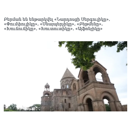
Բերման են ենթարկվել «Նարդոսցի Սերգուլիկը»,
«Փումփուլիկը», «Սնայպերչիկը», «Բեթմենը»,
«Խուճուճիկը», «Խուտուտիկը», «Այֆոնչիկը»