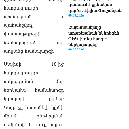
դառնում է քրեական
հարցազրույցի
գործ»․ Լիլիա Շուշանյան
09.08.2026
նշանակման և
պահանջվող
Հայաստանյայց
առաքելական եկեղեցին
փաստաթղթերի
ՊԵԿ–ի դեմ հայց է
ներկայացման նոր
ներկայացվել
09.08.2026
առցանց համակարգի
Դաշտավանի կրակոցների
Մայիսի 18-ից
վերաբերյալ
հարցազրույցի
տեղեկատվությունը չի
համապատասխանում
ամրագրման մեր
իրականությանը,
ներկայիս համակարգը
հրազենային վնասվածքով
որևէ անձ չկա
կդադարի գործել։
09.08.2026
Կայքէջը հասանելի կլինի
Վեհափառի գործի նոր
միայն ընթերցման
մակագրման ընտրությունը
ռեժիմով, և դուք այլևս
երկու դատավորի միջև է.