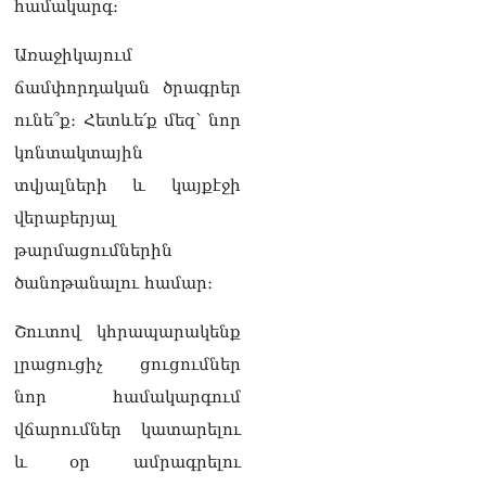
համակարգ։
Ադրբեջանը և Հայաստանը
մեկ տարվա ընթացքում
կարևոր և վճռական քայլեր
Առաջիկայում
են ձեռնարկել, որպեսզի
ճամփորդական ծրագրեր
խաղաղությունը շոշափելի
իրականություն դարձնեն
ունե՞ք։ Հետևե՛ք մեզ՝ նոր
երկու երկրների
կոնտակտային
ժողովուրդների համար․
Ֆրանսիայի ԱԳՆ մամուլի
տվյալների և կայքէջի
քարտուղար
վերաբերյալ
08.08.2026
թարմացումներին
Սոբյանինը հայտնել է
ծանոթանալու համար։
Մոսկվային մոտեցող 9
անօդաչու թռչող սարքերի
Շուտով կհրապարակենք
խnցման մասին
08.08.2026
լրացուցիչ ցուցումներ
նոր համակարգում
Փաշինյանը զանգահարել է
Ալիևին
վճարումներ կատարելու
08.08.2026
և օր ամրագրելու
«Ո՞վ է լինելու հաջորդ