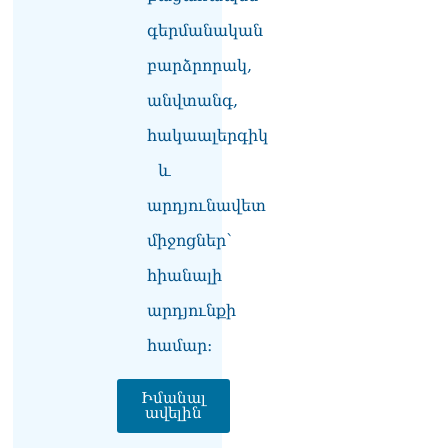
իրավունքի մասին
գերմանական
խոսույթը չշարունակելը.
Փաշինյան
բարձրորակ,
08.08.2026
անվտանգ,
«Ժողովուրդ». Ինչ
հակաալերգիկ
փոփոխություններ է արել
ԱԺ-ում Ռուբեն
և
Ռուբինյանը
08.08.2026
արդյունավետ
«Հրապարակ». Հայկական
միջոցներ՝
ծիրանի մասին ռուս-
հիանալի
ադրբեջանական
սահմանին մատնել են
արդյունքի
«հայկական թերթերը»
08.08.2026
համար։
Իմանալ
ավելին