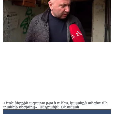
«Եթե ներքին ազատություն ունես, կալանքն անցնում է
տանելի ռեժիմով»․ Անդրանիկ Թևանյան