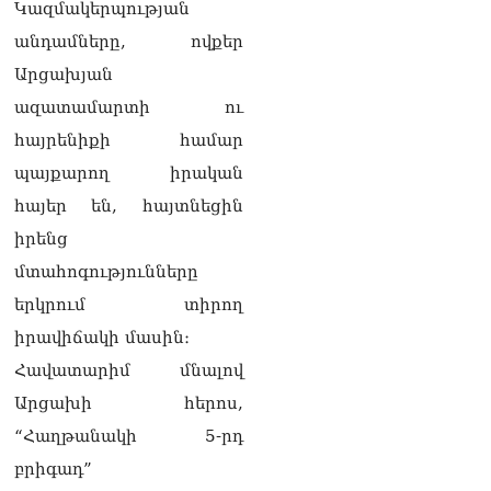
08.08.2026
Կազմակերպության
անդամները, ովքեր
«Հրապարակ». Հայկ
Կոնջորյանի կնոջից շատ
Արցախյան
աշխատավարձ ստացող
ազատամարտի ու
պաշտոնյաների կանայք էլ
կան
հայրենիքի համար
08.08.2026
պայքարող իրական
Ի՞նչն է պակասում
հայեր են, հայտնեցին
լիակատար երջանկության
իրենց
համար. Մխիթարյանը նշել
է կարիերայի գլխավոր
մտահոգությունները
երազանքի մասին
երկրում տիրող
08.08.2026
իրավիճակի մասին։
Խաղաղությունն անշրջելի
Հավատարիմ մնալով
դարձնելու համար
անհրաժեշտություն է
Արցախի հերոս,
«Լեռնային Ղարաբաղի
“Հաղթանակի 5-րդ
հայերի վերադարձի»
իրավունքի մասին
բրիգադ”
խոսույթը չշարունակելը.