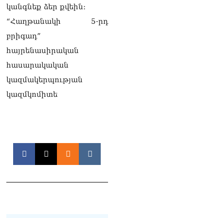
ՏԵՍԱՆՅՈւԹ․ Սկսեցին
կանգնեք ձեր քվեին։
հնչել զանգերը, երբ
“Հաղթանակի 5-րդ
Վեհափառն աջակիցների
հետ մտավ Մայր Տաճար
բրիգադ”
07.08.2026
հայրենասիրական
ՏԵՍԱՆՅՈւԹ․
հասարակական
Հակասաֆարովյան օրենքը
կազմակերպության
թշնամանքի մասին չէ.
Շիրազ Մանուկյան
կազմկոմիտե
07.08.2026
ՏԵՍԱՆՅՈւԹ․ Գալիք
սերունդները պետք է
հետևություն անեն այս
օրերից․ Անդրանիկ
Գևորգյան
07.08.2026
Ամենայն հայոց
կաթողիկոսի դեմ գործով
դատավորը ինքնաբացարկ
հայտնեց