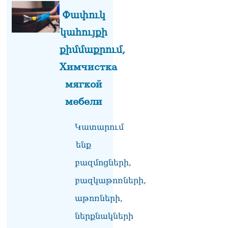
07.08.2026
Փափուկ
ՏԵՍԱՆՅՈւԹ․ «Եթե դու
կահույքի
վարչապետ ես, չի
քիմմաքրում,
նշանակում՝ ինչ ուզես,
կարաս անես»․ Նարեկ
Химчистка
Կարապետյան
07.08.2026
мягкой
мебели
Խայտառակություն է, մի
հատ ուշադիր լսեք՝
Ամենայն Հայոց
Կատարում
Կաթողիկոսի դատ.
Տիգրան Աբրահամյան
ենք
07.08.2026
բազմոցների,
ՏԵՍԱՆՅՈւԹ․ «Վեհափառ,
բազկաթոռների,
վեհափառ»
վանկարկումների ու
աթոռների,
հավատավոր ժողովրդի
հոծ բազմության միջով
ներքնակների
Կաթողիկոսը մտավ