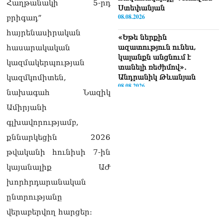
Հաղթանակի 5-րդ
Ստեփանյան
08.08.2026
բրիգադ”
հայրենասիրական
«Եթե ներքին
հասարակական
ազատություն ունես,
կալանքն անցնում է
կազմակերպության
տանելի ռեժիմով»․
կազմկոմիտեն,
Անդրանիկ Թևանյան
08.08.2026
նախագահ Նազիկ
«Ցավոք, կլինեն շրջաններ,
Ամիրյանի
որտեղ կտեղա կարկուտ»․
գլխավորությամբ,
Գագիկ Սուրենյան
08.08.2026
քննարկեցին 2026
թվականի հունիսի 7-ին
Եկեղեցիների
համաշխարհային
կայանալիք ԱԺ
խորհուրդը խորապես
խորհրդարանական
մտահոգված է Հայ
առաքելական եկեղեցու
ընտրությանը
շուրջ ստեղծված
վերաբերվող հարցեր։
իրավիճակով