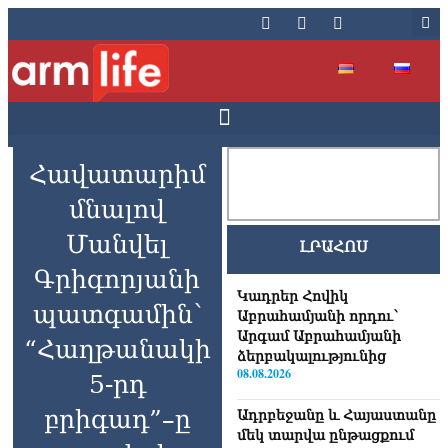
Հավատարիմ
մնալով
Մանվել
ԼՐԱՀՈՍ
Գրիգորյանի
Կադրեր Հովիկ
պատգամին՝
Աբրահամյանի որդու՝
Արգամ Աբրահամյանի
“Հաղթանակի
ձերբակալությունից
08.08.2026
5-րդ
բրիգադ”–ը
Ադրբեջանը և Հայաստանը
մեկ տարվա ընթացքում