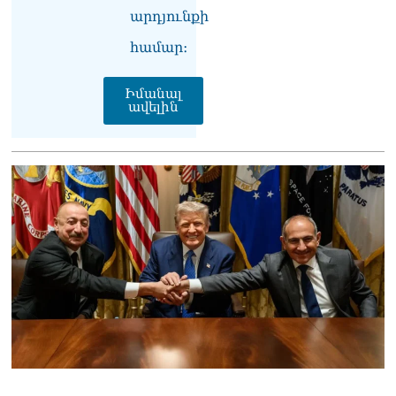
լրագրողը՝ Էդգար
արդյունքի
Ղազարյանին
համար։
07.08.2026
ՏԵՍԱՆՅՈւԹ․ Փաշինյանը
Իմանալ
հայտարարել է, որ
ավելին
Եվրամիությունը
Հայաստանի վրա
ազդեցության լծակներ
չունի
07.08.2026