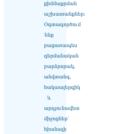
դատարան
քիմմաքրման
07.08.2026
աշխատանքներ:
Ռուսաստանում հայտնել
Օգտագործում
են, որ կանխել են
Հայաստան 16 մլն ռուբլու
ենք
ապօրինի արտահանումը
07.08.2026
բացառապես
գերմանական
Ուղիղ միացում․ ԱՄՈԹԻ
ՕՐ․ Կաթողիկոսի գործով
բարձրորակ,
դատական առաջին նիստը
07.08.2026
անվտանգ,
ՏԵՍԱՆՅՈւԹ․ «Այսօր ձեզ
հակաալերգիկ
համար ազգային ամոթի
և
օ՞ր է»․ լրագրողը՝ ՔՊ-
ական պատգամավոր
արդյունավետ
Ռուզաննա Երեմյանին
07.08.2026
միջոցներ՝
ՏԵՍԱՆՅՈւԹ․ «Հնարավո՞ր
հիանալի
է զրկվեք մանդատից»․