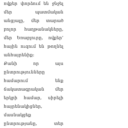
զգուշացրել են,
ովքեր փորձում են ջնջել
սպառնացել ազատել
08.08.2026
մեր պատմական
անցյալը, մեր տարած
«Ժողովուրդ». Աղվան
բոլոր հաղթանակները,
Վարդանյանը մեկուսացած
է խմբակցությունից
մեր Եռաբլուրը, ովքեր’
08.08.2026
հային ուզում են թողնել
«Հրապարակ». Հեռացող
անհայրենիք։
պատգամավորների
հաշվին 5 մլն դրամ գումար
Քանի որ այս
է փոխանցվել
ընտրությունները
08.08.2026
համարում ենք
ՏԵՍԱՆՅՈւԹ․ Աժ-ն ձերը չէ,
ճակատագրական մեր
ասոցացիան, թե ձեր մոտ
ԱԺ փոխնախագահ պետք է
երկրի համար, սիրելի
աշխատի Վարդևանյանը,
հայրենակիցներ,
տեղին չէ. Մամիկոն
Ասլանյան
մասնակցեք
07.08.2026
ընտրությանը, տեր