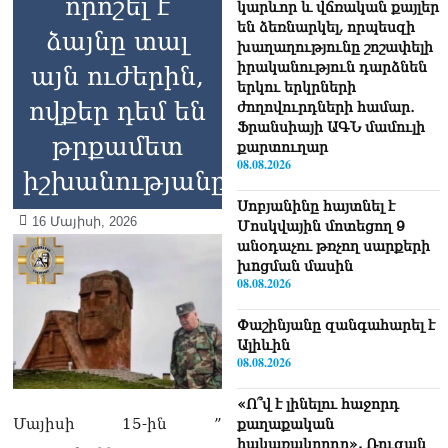
որոշել է
կարևոր և վճռական քայլեր
են ձեռնարկել, որպեսզի
ձայնը տալ
խաղաղությունը շոշափելի
իրականություն դարձնեն
այն ուժերին,
երկու երկրների
ովքեր դեմ են
ժողովուրդների համար․
Ֆրանսիայի ԱԳՆ մամուլի
թրքամետ
քարտուղար
08.08.2026
իշխանությանը
Սոբյանինը հայտնել է
16 Մայիսի, 2026
Մոսկվային մոտեցող 9
անօդաչու թռչող սարքերի
խnցման մասին
08.08.2026
Փաշինյանը զանգահարել է
Ալիևին
08.08.2026
«Ո՞վ է լինելու հաջորդ
Մայիսի 15-ին ”
քաղաքական
հակառակորդը». Ռուզան