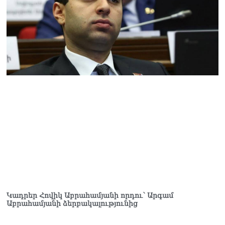
«Ցավոք, կլինեն շրջաններ,
որտեղ կտեղա կարկուտ»․
Գագիկ Սուրենյան
08.08.2026
Եկեղեցիների
համաշխարհային
խորհուրդը խորապես
մտահոգված է Հայ
առաքելական եկեղեցու
շուրջ ստեղծված
իրավիճակով
08.08.2026
«Հրապարակ». Հայկ
Կոնջորյանի կնոջից շատ
աշխատավարձ ստացող
պաշտոնյաների կանայք էլ
կան
08.08.2026
Կադրեր Հովիկ Աբրահամյանի որդու՝ Արգամ
Աբրահամյանի ձերբակալությունից
Ի՞նչն է պակասում
լիակատար երջանկության