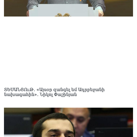
Սոբյանինը հայտնել է
Մոսկվային մոտեցող 9
անօդաչու թռչող սարքերի
խnցման մասին
08.08.2026
Փաշինյանը զանգահարել է
Ալիևին
08.08.2026
«Ո՞վ է լինելու հաջորդ
քաղաքական
հակառակորդը». Ռուզան
Ստեփանյան
08.08.2026
ՏԵՍԱՆՅՈւԹ․ «Այսօր զանգել եմ Ադրբեջանի
նախագահին»․ Նիկոլ Փաշինյան
«Եթե ներքին
ազատություն ունես,
կալանքն անցնում է
տանելի ռեժիմով»․
Անդրանիկ Թևանյան
08.08.2026