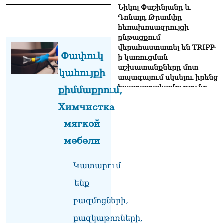
Նիկոլ Փաշինյանը և
Դոնալդ Թրամփը
հեռախոսազրույցի
ընթացքում
վերահաստատել են TRIPP-
Փափուկ
ի կառուցման
աշխատանքները մոտ
կահույքի
ապագայում սկսելու իրենց
հաստատակամությունը
քիմմաքրում,
09.08.2026
Химчистка
Սեւանա լճում հեծանիվ-
мягкой
նավակը շրջվել է.
քաղաքացիներին
мебели
օգնության են հասել
փրկարարները
09.08.2026
Կատարում
ենք
Ֆիդան. Թուրքիան
աջակցում է դեպի կայուն
բազմոցների,
խաղաղություն
Հայաստանի և Ադրբեջանի
բազկաթոռների,