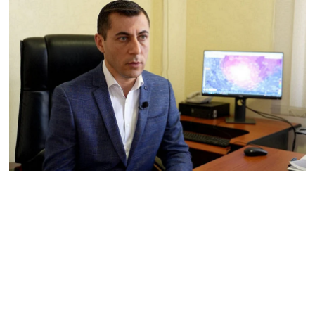
համար. Մխիթարյանը նշել
է կարիերայի գլխավոր
երազանքի մասին
08.08.2026
Խաղաղությունն անշրջելի
դարձնելու համար
անհրաժեշտություն է
«Լեռնային Ղարաբաղի
հայերի վերադարձի»
իրավունքի մասին
խոսույթը չշարունակելը.
Փաշինյան
08.08.2026
«Ժողովուրդ». Ինչ
փոփոխություններ է արել
ԱԺ-ում Ռուբեն
Ռուբինյանը
08.08.2026
«Հրապարակ». Հայկական