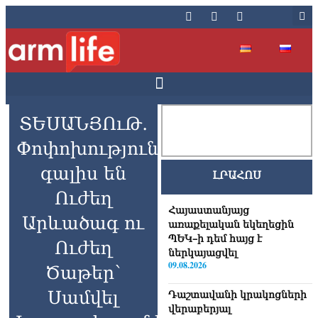
ՏԵՍԱՆՅՈւԹ․
Փոփոխությունները
գալիս են
ԼՐԱՀՈՍ
Ուժեղ
Հայաստանյայց
Արևածագ ու
առաքելական եկեղեցին
ՊԵԿ–ի դեմ հայց է
Ուժեղ
ներկայացվել
09.08.2026
Ծաթեր՝
Սամվել
Դաշտավանի կրակոցների
վերաբերյալ