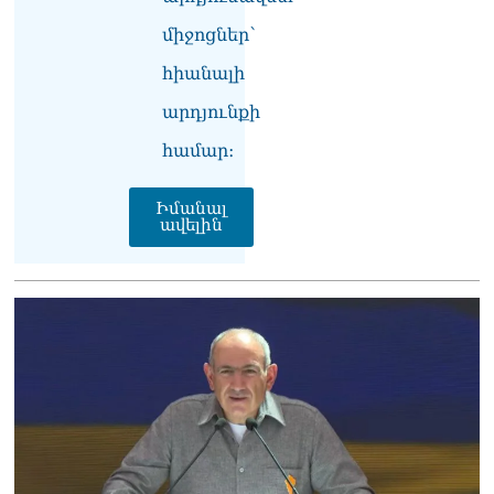
նախագահին»․ Նիկոլ
միջոցներ՝
Փաշինյան
08.08.2026
հիանալի
Կադրեր Հովիկ
արդյունքի
Աբրահամյանի որդու՝
Արգամ Աբրահամյանի
համար։
ձերբակալությունից
08.08.2026
Իմանալ
ավելին
Ադրբեջանը և Հայաստանը
մեկ տարվա ընթացքում
կարևոր և վճռական քայլեր
են ձեռնարկել, որպեսզի
խաղաղությունը շոշափելի
իրականություն դարձնեն
երկու երկրների
ժողովուրդների համար․
Ֆրանսիայի ԱԳՆ մամուլի
քարտուղար
08.08.2026