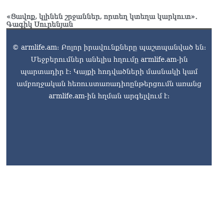
ծիրանի մասին ռուս-
ադրբեջանական
«Ցավոք, կլինեն շրջաններ, որտեղ կտեղա կարկուտ»․
սահմանին մատնել են
Գագիկ Սուրենյան
«հայկական թերթերը»
08.08.2026
© armlife.am: Բոլոր իրավունքները պաշտպանված են:
Մեջբերումներ անելիս հղումը armlife.am-ին
«Հրապարակ». Փաշինյանը
որս է սկսել Ծառուկյանի
պարտադիր է: Կայքի հոդվածների մասնակի կամ
համախոհների նկատմամբ
ամբողջական հեռուստառադիոընթերցումն առանց
08.08.2026
armlife.am-ին հղման արգելվում է:
«Հրապարակ». Խիստ
զգուշացրել են,
սպառնացել ազատել
08.08.2026
«Ժողովուրդ». Աղվան
Վարդանյանը մեկուսացած
է խմբակցությունից
08.08.2026
armlife@internet.ru
«Հրապարակ». Հեռացող
պատգամավորների