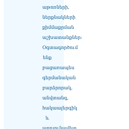
շարժմանը
09.08.2026
աթոռների,
ներքնակների
Կայուն ու տևական
խաղաղության համար
քիմմաքրման
անհրաժեշտ է, որ
արցախցիները
աշխատանքներ:
վերադառնան, գերիներն
Օգտագործում
ազատ արձակվեն․
Բեգլարյան
ենք
08.08.2026
բացառապես
Մաhացել է Մեսսիի հայրը
08.08.2026
գերմանական
ՄԻՊ–ն անթույլատրելի է
բարձրորակ,
համարում Արգամ
անվտանգ,
Աբրահամյանի վերաբերյալ
ՔԿ–ի հաղորդագրությունը
հակաալերգիկ
08.08.2026
և
ՏԵՍԱՆՅՈւԹ․ «Այսօր
զանգել եմ Ադրբեջանի
արդյունավետ