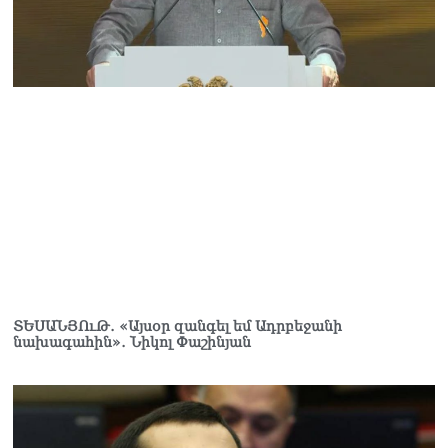
Սոբյանինը հայտնել է
Մոսկվային մոտեցող 9
անօդաչու թռչող սարքերի
խnցման մասին
08.08.2026
Փաշինյանը զանգահարել է
Ալիևին
08.08.2026
«Ո՞վ է լինելու հաջորդ
քաղաքական
հակառակորդը». Ռուզան
Ստեփանյան
08.08.2026
«Եթե ներքին
ՏԵՍԱՆՅՈւԹ․ «Այսօր զանգել եմ Ադրբեջանի
ազատություն ունես,
նախագահին»․ Նիկոլ Փաշինյան
կալանքն անցնում է
տանելի ռեժիմով»․
Անդրանիկ Թևանյան
08.08.2026