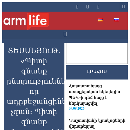
ՏԵՍԱՆՅՈւԹ․
«Պիտի
գնանք
ԼՐԱՀՈՍ
ընտրությունների,
Հայաստանյայց
որ
առաքելական եկեղեցին
ՊԵԿ–ի դեմ հայց է
ադրբեջանցիները
ներկայացվել
09.08.2026
չգան։ Պիտի
գնանք
Դաշտավանի կրակոցների
վերաբերյալ