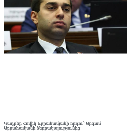
«Ցավոք, կլինեն շրջաններ,
որտեղ կտեղա կարկուտ»․
Գագիկ Սուրենյան
08.08.2026
Եկեղեցիների
համաշխարհային
խորհուրդը խորապես
մտահոգված է Հայ
առաքելական եկեղեցու
շուրջ ստեղծված
իրավիճակով
08.08.2026
«Հրապարակ». Հայկ
Կոնջորյանի կնոջից շատ
աշխատավարձ ստացող
պաշտոնյաների կանայք էլ
կան
08.08.2026
Կադրեր Հովիկ Աբրահամյանի որդու՝ Արգամ
Ի՞նչն է պակասում
Աբրահամյանի ձերբակալությունից
լիակատար երջանկության