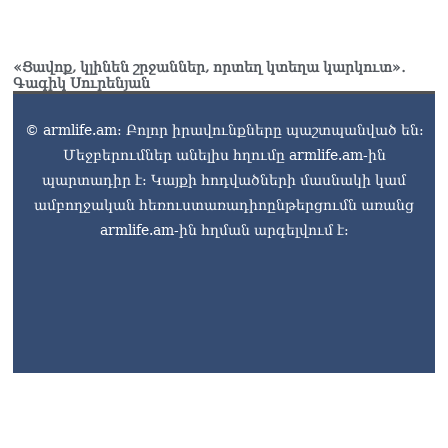
ծիրանի մասին ռուս-
ադրբեջանական
սահմանին մատնել են
«Ցավոք, կլինեն շրջաններ, որտեղ կտեղա կարկուտ»․
«հայկական թերթերը»
Գագիկ Սուրենյան
08.08.2026
«Հրապարակ». Փաշինյանը
© armlife.am: Բոլոր իրավունքները պաշտպանված են:
որս է սկսել Ծառուկյանի
Մեջբերումներ անելիս հղումը armlife.am-ին
համախոհների նկատմամբ
պարտադիր է: Կայքի հոդվածների մասնակի կամ
08.08.2026
ամբողջական հեռուստառադիոընթերցումն առանց
«Հրապարակ». Խիստ
armlife.am-ին հղման արգելվում է:
զգուշացրել են,
սպառնացել ազատել
08.08.2026
«Ժողովուրդ». Աղվան
Վարդանյանը մեկուսացած
է խմբակցությունից
08.08.2026
«Հրապարակ». Հեռացող
պատգամավորների