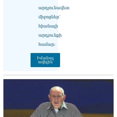
նախագահին»․ Նիկոլ
արդյունավետ
Փաշինյան
08.08.2026
միջոցներ՝
Կադրեր Հովիկ
հիանալի
Աբրահամյանի որդու՝
Արգամ Աբրահամյանի
արդյունքի
ձերբակալությունից
համար։
08.08.2026
Ադրբեջանը և Հայաստանը
Իմանալ
մեկ տարվա ընթացքում
ավելին
կարևոր և վճռական քայլեր
են ձեռնարկել, որպեսզի
խաղաղությունը շոշափելի
իրականություն դարձնեն
երկու երկրների
ժողովուրդների համար․
Ֆրանսիայի ԱԳՆ մամուլի
քարտուղար
08.08.2026