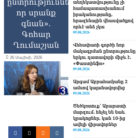
ընտրությունների,
տեղեկատվությունը չի
համապատասխանում
որ սրանք
իրականությանը,
հրազենային վնասվածքով
գնան».
որևէ անձ չկա
09.08.2026
Գոհար
Ղումաշյան
Վեհափառի գործի նոր
մակագրման ընտրությունը
երկու դատավորի միջև է.
26 Մայիսի, 2026
«Փաստինֆո»
09.08.2026
Արգամ Աբրահամյանը 2
ամսով կալանավորվեց
09.08.2026
Ծեծկռտnւք՝ Արարատի
մարզում. հնչել են նաև
կրակnցներ, կան 10-ից
ավելի վիրավnրներ
09.08.2026