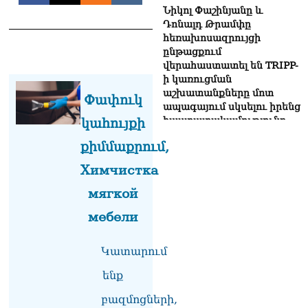
Նիկոլ Փաշինյանը և
Դոնալդ Թրամփը
հեռախոսազրույցի
ընթացքում
վերահաստատել են TRIPP-
ի կառուցման
աշխատանքները մոտ
Փափուկ
ապագայում սկսելու իրենց
հաստատակամությունը
կահույքի
09.08.2026
քիմմաքրում,
Սեւանա լճում հեծանիվ-
Химчистка
նավակը շրջվել է.
քաղաքացիներին
мягкой
օգնության են հասել
мебели
փրկարարները
09.08.2026
Կատարում
Ֆիդան. Թուրքիան
աջակցում է դեպի կայուն
ենք
խաղաղություն
Հայաստանի և Ադրբեջանի
բազմոցների,