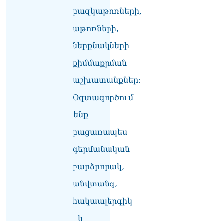
շարժմանը
բազկաթոռների,
09.08.2026
աթոռների,
Կայուն ու տևական
խաղաղության համար
ներքնակների
անհրաժեշտ է, որ
արցախցիները
քիմմաքրման
վերադառնան, գերիներն
աշխատանքներ:
ազատ արձակվեն․
Բեգլարյան
Օգտագործում
08.08.2026
ենք
Մաhացել է Մեսսիի հայրը
08.08.2026
բացառապես
գերմանական
ՄԻՊ–ն անթույլատրելի է
համարում Արգամ
բարձրորակ,
Աբրահամյանի վերաբերյալ
ՔԿ–ի հաղորդագրությունը
անվտանգ,
08.08.2026
հակաալերգիկ
ՏԵՍԱՆՅՈւԹ․ «Այսօր
զանգել եմ Ադրբեջանի
և