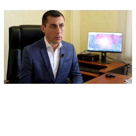
համար. Մխիթարյանը նշել
է կարիերայի գլխավոր
երազանքի մասին
08.08.2026
Խաղաղությունն անշրջելի
դարձնելու համար
անհրաժեշտություն է
«Լեռնային Ղարաբաղի
հայերի վերադարձի»
իրավունքի մասին
խոսույթը չշարունակելը.
Փաշինյան
08.08.2026
«Ժողովուրդ». Ինչ
փոփոխություններ է արել
ԱԺ-ում Ռուբեն
Ռուբինյանը
08.08.2026
«Հրապարակ». Հայկական