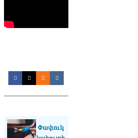
Թրամփը Ուկրաինային
«Պատրիոտ» հրթիռներ չի
տրամադրի
07.08.2026
Փաշինյանը հասկացրել է,
որ Հայաստանին
Եվրամիության հետ
մերձեցման մղել է
Լուկաշենկոն
07.08.2026
ՀՀ–ի համար ԵԱՏՄ–ի հետ
համագործակցության
խորացումը
առաջնահերթություն է.
Փաշինյան
07.08.2026
ՀԲԸՄ-ն կոչ է անում
կասեցնել քրեական
Փափուկ
վարույթը, որը հակասում է