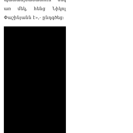
Նիկոլ Փաշինյանը՝
Ղրղզստանի նախագահին
առ մեկ, հենց Նիկոլ
07.08.2026
Փաշինյանն է»,- ընդգծեց։
Տիկի՜ն Ղազարյան, ցույց
տվե՜ք այն էջը, որտեղ
գրված է Ուժեղ
Հայաստանի անունը, չեք
կարող, որովհետև նման էջ
այդ զեկույցում գոյություն
չունի. Ղահրամանյանը՝
Ղազարյանի
հայտարարության մասին
07.08.2026
ՏԵՍԱՆՅՈւԹ․ Իմ
ընտանիքը փող չունի, իմ
աշխատավարձով է
ապրում. Թագուհի
Ղազարյանը հուզվեց
07.08.2026
Ինչու ԱՄՆ նախագահ