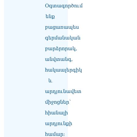
07.08.2026
Օգտագործում
Դուք էլ մի դատվեք, դուք
ենք
մի անգամ դատվել եք.
բացառապես
Ղազինյանը՝ ՔՊ–ականին
07.08.2026
գերմանական
Ռուսաստանը
բարձրորակ,
ահազանգում է, որ կարող է
դադարել զբոսաշրջային
անվտանգ,
ռեսուրսի հոսքը դեպի
հակաալերգիկ
Հայաստան․ ինչ տեղի
կունենա
և
07.08.2026
արդյունավետ
Միշուստինը «ոտքի վրա»
շփվել է Փաշինյանի հետ
միջոցներ՝
07.08.2026
հիանալի
ՏԵՍԱՆՅՈւԹ․ Այսօր մեր
արդյունքի
ամոթի օրն է,
խայտառակություն է՝
համար։
դատում են Վեհափառին.