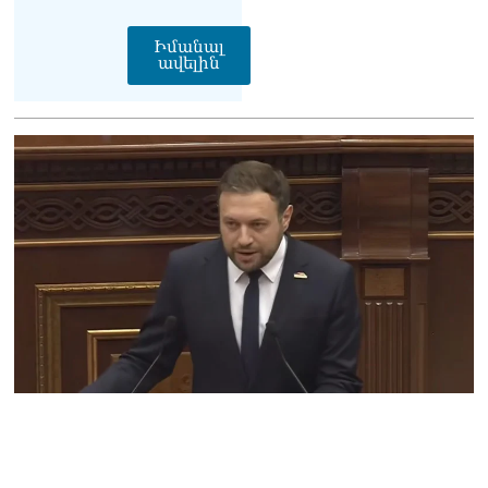
Մարիաննա
Ղահրամանյան
Իմանալ
07.08.2026
ավելին
Եկեղեցու հեղինակության
և նրա հոգևոր
առաքելության դեմ
ուղղված ՀՀ
իշխանությունների
գործողությունները
հակասահմանադրական
են և հակազգային. ՀՅԴ
Բյուրո
07.08.2026
Ծնողների շիրիմի մոտ
հայտնաբերել է
տղամարդու մшրմին,
հրшզեն և նшմшկ
07.08.2026
ՏԵՍԱՆՅՈւԹ․ ՔՊ-ն այսօր