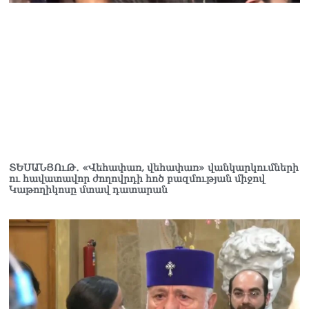
07.08.2026
«Ժամը 15:00-ից «Ուժեղ
Հայաստան»-ի
պատգամավորները կլքեն
ԱԺ-ն և կշարժվեն դեպի
Էջմիածին»․ Նարեկ
Կարապետյան
07.08.2026
Երկար ժամանակ լույս չի
լինելու Երևանում ու 9
ՏԵՍԱՆՅՈւԹ․ «Վեհափառ, վեհափառ» վանկարկումների
մարզում
ու հավատավոր ժողովրդի հոծ բազմության միջով
07.08.2026
Կաթողիկոսը մտավ դատարան
«Ստիպված կլինենք մեր
քաղաքացիներին հորդորել
չայցելել Հայաստան»․
Ռուսական կողմը
մանրամասներ է հայտնել
Մատվիենկոյի և
Ռուբինյանի զրույցից