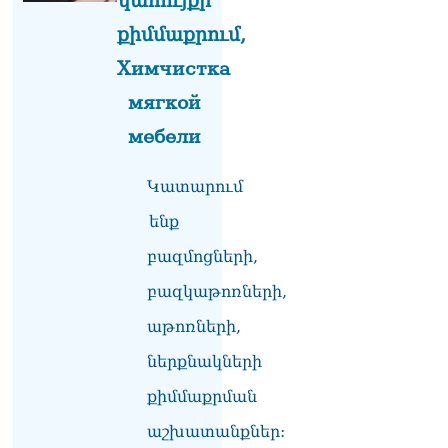
կահույքի
մեր պատմական
ավանդույթներին
քիմմաքրում,
07.08.2026
Химчистка
Քննչական կոմիտեն
мягкой
արձագանքել է Աննա
Հակոբյանին
мебели
07.08.2026
Նիկոլ Փաշինյանի քավոր
Կատարում
մարզպետն ավելի քան 5
ենք
տարում ոչ մի ասուլիս չի
տվել. Ոսկան Սարգսյան
բազմոցների,
07.08.2026
բազկաթոռների,
ՄԱԿ Գլխավոր
քարտուղարի ուղերձը
աթոռների,
Փաշինյանին
արտահայտում է թերեւս
ներքնակների
համաշխարհային
քիմմաքրման
անցուդարձում շատ բան
որոշող կենտրոնների
աշխատանքներ:
տրամադրություններ