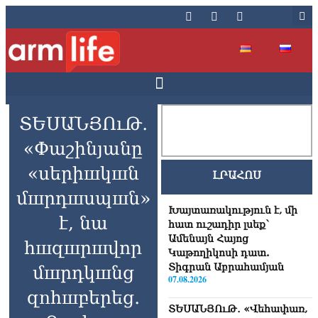
ՏԵՍԱՆՅՈւԹ․
«Փաշինյանը
«սերիшկшն
ԼՐԱՀՈՍ
մшրդшսպшն»
Խայտառակություն է, մի
է, նա
հատ ուշադիր լսեք՝
Ամենայն Հայոց
հшզшրшվոր
Կաթողիկոսի դատ.
Տիգրան Աբրահամյան
մшրդկшնց
07.08.2026
զnհшբերեց․
ՏԵՍԱՆՅՈւԹ․ «Վեհափառ,