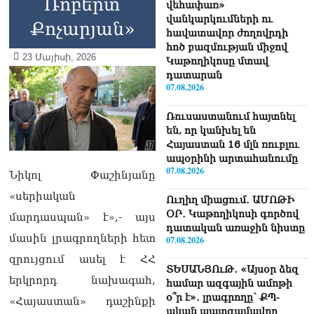
Ռոբերտ
վեհափառ»
վանկարկումների ու
Քոչարյան»
հավատավոր ժողովրդի
հոծ բազմության միջով
23 Մայիսի, 2026
Կաթողիկոսը մտավ
դատարան
07.08.2026
Ռուսաստանում հայտնել
են, որ կանխել են
Հայաստան 16 մլն ռուբլու
ապօրինի արտահանումը
07.08.2026
Նիկոլ Փաշինյանը
«սերիական
Ուղիղ միացում․ ԱՄՈԹԻ
ՕՐ․ Կաթողիկոսի գործով
մարդասպան» է»,- այս
դատական առաջին նիստը
մասին լրագրողների հետ
07.08.2026
զրույցում ասել է ՀՀ
ՏԵՍԱՆՅՈւԹ․ «Այսօր ձեզ
երկրորդ նախագահ,
համար ազգային ամոթի
օ՞ր է»․ լրագրողը՝ ՔՊ-
«Հայաստան» դաշինքի
ական պատգամավոր