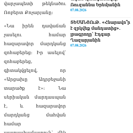
վարչապետի թեկնածու
Ռուզաննա Երեմյանին
07.08.2026
Ռոբերտ Քոչարյանը։
ՏԵՍԱՆՅՈւԹ․ «Հնարավո՞ր
«Նա իրեն դավաճան
է զրկվեք մանդատից»․
լրագրողը՝ Էդգար
չասելու համար
Ղազարյանին
հազարավոր մարդկանց
07.08.2026
զոհաբերեց։ Իր ասելով՝
ՏԵՍԱՆՅՈւԹ․ Փաշինյանը
զոհաբերեց,
հայտարարել է, որ
Եվրամիությունը
գիտակվցելով, որ
Հայաստանի վրա
«Արցախը Ադրբեջանի
ազդեցության լծակներ
չունի
տարածք է»։ Նա
07.08.2026
սերիական մարդասպան
ՏԵՍԱՆՅՈւԹ․ «Ցավոք,
է, և հազարավոր
լոգիստիկ խնդիրների
մարդկանց մահվան
պատճառով մեր
փոխադարձ առևտրի
համար
ծավալն այնքան էլ մեծ չէ»․
պատասխանատուն՝ մեկ