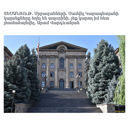
հիասթափված են նորերից
06.08.2026
ՏԵՍԱՆՅՈւԹ․ Սրբազանների, Սամվել Կարապետյանի
«Ժողովուրդ». Ալեն
կալանքները եղել են ապօրինի, չեք կարող իմ հետ
չհամաձայնվել․ Արամ Վարդևանյան
Սիմոնյանի ընտանիքը
լքում է կառավարական
ամառանոցը
06.08.2026
«Ժողովուրդ».
Իշխանությունները լուծել
են Կոտայքի մարզպետի
թեկնածուի հարցը
06.08.2026
Սեդրակ Առուստամյանը
երկու ամսով
կալանավորվել է
06.08.2026
ՏԵՍԱՆՅՈւԹ․ Իրապես, չեմ
ուզել ունենալ «Պլան Բ»
Հայաստանին, որովհետև