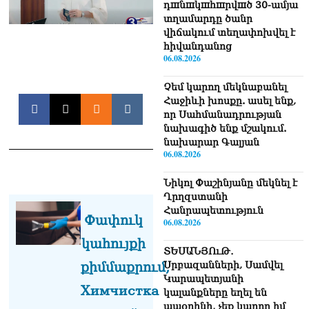
դшնшկшհшրվшծ 30-ամյա
տղամարդը ծանր
վիճակում տեղափոխվել է
հիվանդանոց
06.08.2026
Չեմ կարող մեկնաբանել
Հաջիևի խոսքը. ասել ենք,
որ Սահմանադրության
նախագիծ ենք մշակում.
նախարար Գալյան
06.08.2026
Նիկոլ Փաշինյանը մեկնել է
Ղրղզստանի
Հանրապետություն
Փափուկ
06.08.2026
կահույքի
ՏԵՍԱՆՅՈւԹ․
Սրբազանների, Սամվել
քիմմաքրում,
Կարապետյանի
Химчистка
կալանքները եղել են
ապօրինի, չեք կարող իմ