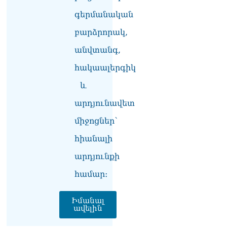
Ուղիղ միացում․ Ազգային
գերմանական
ժողովը շարոնակում է իր
բարձրորակ,
աշխատանքը
06.08.2026
անվտանգ,
Փաշինյանը
հակաալերգիկ
պաշտոնյաներին կոչ արեց
վերանայել աշխատանքի
և
մոտեցումները և
արդյունավետ
բարձրացնել
կառավարության
միջոցներ՝
արդյունավետությունը
06.08.2026
հիանալի
Ռուսաստանից Հայաստան
արդյունքի
Ադրբեջանի տարածքով
կուղարկեն ցորենի նոր
համար։
խմբաքանակ
06.08.2026
Իմանալ
ավելին
Ուղիղ միացում․ ՀՀ
կառավարության