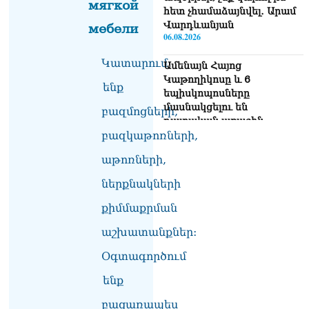
мягкой
հետ չհամաձայնվել․ Արամ
Վարդևանյան
мебели
06.08.2026
Կատարում
Ամենայն Հայոց
Կաթողիկոսը և 6
ենք
եպիսկոպոսները
մասնակցելու են
բազմոցների,
դատական առաջին
նիստին
բազկաթոռների,
06.08.2026
աթոռների,
Վահագ Մարտիրոսյանը
ներքնակների
որոնվում է որպես անհետ
կորած
քիմմաքրման
06.08.2026
աշխատանքներ:
ԱԳՆ-ն 1 մլն դոլար
Օգտագործում
կստանա արտերկրում
Անկախության 35–ամյակի
ենք
միջոցառումների համար
06.08.2026
բացառապես