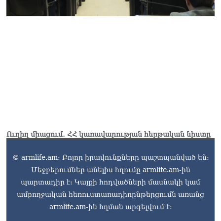
շատերի երեխաների
ճակատին այն մյուռոնն է,
որն օրհնել է Վեհափառը․
հասկանու՞մ եք ինչ եք
անում
05.08.2026
ՏԵՍԱՆՅՈւԹ․ Օրհներգի
ժամանակ ձեռքը սրտին
դրած պատգամավորը չի
կարողանում առանց
վիրավորելու խոսել․
Վարդևանյան
Ուղիղ միացում․ ՀՀ կառավարության հերթական նիստը
05.08.2026
ՏԵՍԱՆՅՈւԹ․ Այս
© armlife.am: Բոլոր իրավունքները պաշտպանված են:
ամբիոնից հնչող
Մեջբերումներ անելիս հղումը armlife.am-ին
յուրաքանչյուր խոսք պետք
պարտադիր է: Կայքի հոդվածների մասնակի կամ
է ծառայի մեր պետության
ամբողջական հեռուստառադիոընթերցումն առանց
ու ժողովրդի շահերին.
մենք այստեղ ենք՝ լուծում
armlife.am-ին հղման արգելվում է:
տալու ՀՀ քաղաքացու