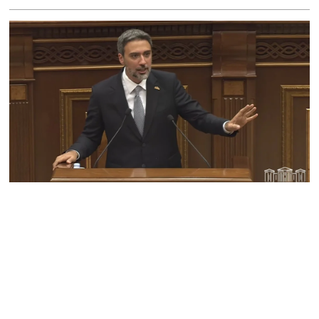
հերթական նիստը
06.08.2026
Երկար ժամանակ լույս չի
լինելու Երևանում և բոլոր
մարզերում
06.08.2026
«Հրապարակ». Մեղրին
կարեւոր է` չի կարելի
«պռավալ տալ. Կենաց
մահու կռիվ ենք տալու»
06.08.2026
«Հրապարակ». Իրավունք
չունեն իրենց
վիրավորվածությունը
ցույց տալ
06.08.2026
«Հրապարակ». ՔՊ
հնաբնակները խիստ