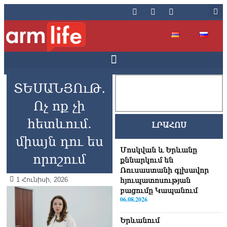
ՏԵՍԱՆՅՈւԹ․
Ոչ ոք չի
հետևում.
ԼՐԱՀՈՍ
միայն դու ես
Մոսկվան և Երևանը
որոշում
քննարկում են
Ռուսաստանի գլխավոր
1 Հունիսի, 2026
հյուպատոսության
բացումը Կապանում
06.08.2026
Երևանում