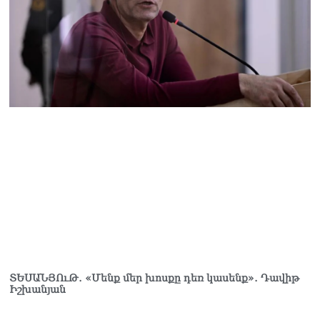
ՏԵՍԱՆՅՈւԹ․ «Մենք մեր խոսքը դեռ կասենք»․ Դավիթ
Իշխանյան