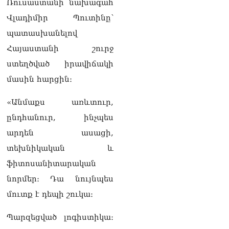
որ Սահմանադրության
Ռուսաստանի նախագահ
նախագիծ ենք մշակում.
Վլադիմիր Պուտինը՝
նախարար Գալյան
06.08.2026
պատասխանելով
Հայաստանի շուրջ
Նիկոլ Փաշինյանը մեկնել է
Ղրղզստանի
ստեղծված իրավիճակի
Հանրապետություն
մասին հարցին։
06.08.2026
«Անմաքս առևտուր,
ՏԵՍԱՆՅՈւԹ․
Սրբազանների, Սամվել
ընդհանուր, ինչպես
Կարապետյանի
արդեն ասացի,
կալանքները եղել են
ապօրինի, չեք կարող իմ
տեխնիկական և
հետ չհամաձայնվել․ Արամ
ֆիտոսանիտարական
Վարդևանյան
06.08.2026
նորմեր։ Դա նույնպես
մուտք է դեպի շուկա։
Ամենայն Հայոց
Կաթողիկոսը և 6
եպիսկոպոսները
Պարզեցված լոգիստիկա։
մասնակցելու են