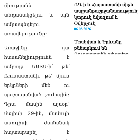
ՌԴ-ի և Հայաստանի միջև
միությանն
ապրանքաշրջանառությունը
անդամակցելու և այն
կտրուկ նվազում է․
Օվերչուկ
ամրապնդելու
06.08.2026
առավելությունը։
Մոսկվան և Երևանը
Առաջինը. դա
քննարկում են
Ռուսաստանի գլխավոր
հասանելիությունն է
հյուպատոսության
ամբողջ ԵԱՏՄ-ի՝ թե՛
բացումը Կապանում
06.08.2026
Ռուսաստանի, թե՛ մյուս
երկրների մեծ ու
Երևանում
դшնшկшհшրվшծ 30-ամյա
պաշտպանված շուկային։
տղամարդը ծանր
Դրա մասին այսօր՝
վիճակում տեղափոխվել է
հիվանդանոց
մայիսի 29-ին, մամուլի
06.08.2026
ասուլիսի ժամանակ
Չեմ կարող մեկնաբանել
հայտարարել է
Հաջիևի խոսքը. ասել ենք,