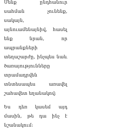
Մենք ընդհանուր
դատական առաջին
նիստին
սահման չունենք,
06.08.2026
սակայն,
Վահագ Մարտիրոսյանը
այնուամենայնիվ, հասել
որոնվում է որպես անհետ
ենք նրան, որ
կորած
06.08.2026
ապրանքների
տեղաշարժը, ինչպես նաև
ԱԳՆ-ն 1 մլն դոլար
կստանա արտերկրում
ծառայությունները
Անկախության 35–ամյակի
տրամադրվեն
միջոցառումների համար
06.08.2026
տնտեսապես առավել
շահավետ եղանակով։
Ուղիղ միացում․ Ազգային
ժողովը շարոնակում է իր
աշխատանքը
Ես դեռ կասեմ այդ
06.08.2026
մասին, թե դա ինչ է
Փաշինյանը
նշանակում։
պաշտոնյաներին կոչ արեց