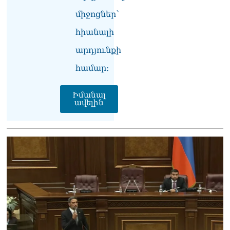
միջոցներ՝
հիանալի
արդյունքի
համար։
Իմանալ
ավելին