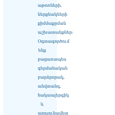
աթոռների,
ներքնակների
քիմմաքրման
աշխատանքներ:
Օգտագործում
ենք
բացառապես
գերմանական
բարձրորակ,
անվտանգ,
հակաալերգիկ
և
արդյունավետ