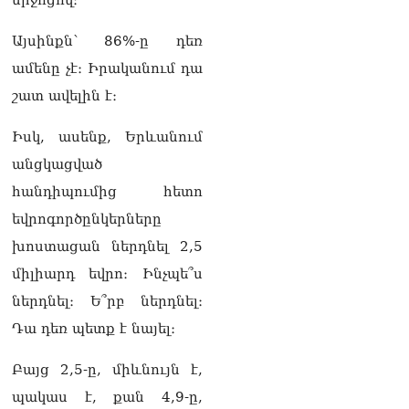
միջոցով։
այո՛, աճել է պետական
պարտքը
05.08.2026
Այսինքն՝ 86%-ը դեռ
ամենը չէ։ Իրականում դա
Սևանի ջրափրկարարները
շատ ավելին է։
փրկել են 5-ամյա աղջնակի
կյանքը
05.08.2026
Իսկ, ասենք, Երևանում
անցկացված
Վահագն Ալեքսանյանն
ընտրվեց ԱԺ
հանդիպումից հետո
փոխխոսնակի պաշտոնում
եվրոգործընկերները
05.08.2026
խոստացան ներդնել 2,5
ՏԵՍԱՆՅՈւԹ․ Ձեզանից
միլիարդ եվրո։ Ինչպե՞ս
շատերի երեխաների
ճակատին այն մյուռոնն է,
ներդնել։ Ե՞րբ ներդնել։
որն օրհնել է Վեհափառը․
Դա դեռ պետք է նայել։
հասկանու՞մ եք ինչ եք
անում
05.08.2026
Բայց 2,5-ը, միևնույն է,
պակաս է, քան 4,9-ը,