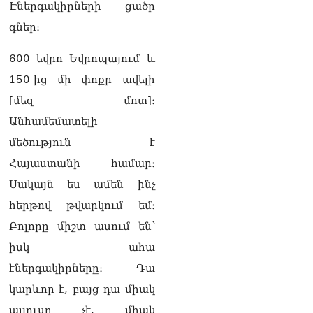
վերանայել աշխատանքի
Էներգակիրների ցածր
մոտեցումները և
գներ։
բարձրացնել
կառավարության
արդյունավետությունը
600 եվրո Եվրոպայում և
06.08.2026
150-ից մի փոքր ավելի
Ռուսաստանից Հայաստան
[մեզ մոտ]։
Ադրբեջանի տարածքով
Անհամեմատելի
կուղարկեն ցորենի նոր
խմբաքանակ
մեծություն է
06.08.2026
Հայաստանի համար։
Ուղիղ միացում․ ՀՀ
Սակայն ես ամեն ինչ
կառավարության
հերթով թվարկում եմ։
հերթական նիստը
06.08.2026
Բոլորը միշտ ասում են՝
իսկ ահա
Երկար ժամանակ լույս չի
լինելու Երևանում և բոլոր
էներգակիրները։ Դա
մարզերում
կարևոր է, բայց դա միակ
06.08.2026
պլյուսը չէ, միակ