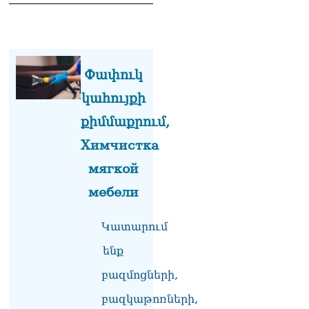
Փափուկ
կահույքի
քիմմաքրում,
Химчистка
мягкой
мебели
Կատարում
ենք
բազմոցների,
բազկաթոռների,