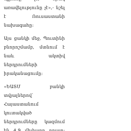
«Հրապարակ». Մեղրին
առավելությունը չէ»,- նշել
կարեւոր է` չի կարելի
«պռավալ տալ. Կենաց
է Ռուսաստանի
մահու կռիվ ենք տալու»
նախագահը։
06.08.2026
«Հրապարակ». Իրավունք
Այս ցանկի մեջ, Պուտինի
չունեն իրենց
բնորոշմամբ, մտնում է
վիրավորվածությունը
ցույց տալ
նաև ակտիվ
06.08.2026
ներդրումների
«Հրապարակ». ՔՊ
իրականացումը։
հնաբնակները խիստ
հիասթափված են նորերից
«ԵԱՏՄ բանկի
06.08.2026
տվյալներով՝
«Ժողովուրդ». Ալեն
Հայաստանում
Սիմոնյանի ընտանիքը
կուտակված
լքում է կառավարական
ամառանոցը
ներդրումները կազմում
06.08.2026
են 4,9 միլիարդ դոլար։