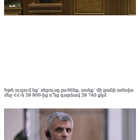
Եթե ուզում եք՝ ռեբուսը լուծենք, ասեք՝ մի քանի ամսվա
մեջ ՀՀ-ն 29 800-ից ո՞նց դարձավ 29 743 քկմ