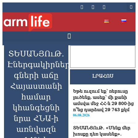
ՏԵՍԱՆՅՈւԹ․
Էներգակիրների
գների աճը
ԼՐԱՀՈՍ
Հայաստանի
Եթե ուզում եք՝ ռեբուսը
համար
լուծենք, ասեք՝ մի քանի
ամսվա մեջ ՀՀ-ն 29 800-ից
կհանգեցնի
ո՞նց դարձավ 29 743 քկմ
06.08.2026
նրա ՀՆԱ-ի
առնվազն
ՏԵՍԱՆՅՈւԹ․ «Մենք մեր
խոսքը դեռ կասենք»․