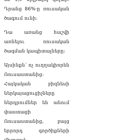
«Ժողովուրդ».
Դրանց 86%-ը ռուսական
Իշխանությունները լուծել
են Կոտայքի մարզպետի
ծագում ունի։
թեկնածուի հարցը
06.08.2026
Դա առանց հաշվի
առնելու ռուսական
Սեդրակ Առուստամյանը
երկու ամսով
ծագման կապիտալները։
կալանավորվել է
06.08.2026
Այսինքն՝ ոչ ուղղակիորեն
ՏԵՍԱՆՅՈւԹ․ Իրապես, չեմ
Ռուսաստանից։
ուզել ունենալ «Պլան Բ»
Հայկական բիզնեսի
Հայաստանին, որովհետև
հավատում եմ Հայաստանի
ներկայացուցիչները
հաջողությանը. Նարեկ
ներդրումներ են անում
Կարապետյան
06.08.2026
փաստացի
Ռուսաստանից, բայց
ՏԵՍԱՆՅՈւԹ․ Դուք նշում
եք, թե Հայաստանում
երրորդ գործիքների
ահագին բան է փոխվել,