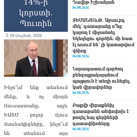
14%-ի
Դավիթ Իշխանյան
06.08.2026
կորստի.
ՏԵՍԱՆՅՈւԹ․ Աբսուրդ
Պուտին
մեկ՝ դատարանը ո՞նց
կարող է միջամտել
29 Մայիսի, 2026
Եկեղեցու գործին, մի հատ
էլ ասում են՝ չի կատարվում
վճիռը
06.08.2026
Նորապատում գործող
բենզալցակայանում
պայթյուն է տեղի ունեցել.
կան վիրավորներ
Ինչո՞ւմ ենք տեսնում
06.08.2026
մենք, և ոչ միայն
Բաքվի վերաքննիչ
Ռուսաստանը, այլև
դատարանն անփոփոխ է
ԵԱՏՄ բոլոր մյուս
թողել հայ գերիների
դատավճիռները
մասնակիցները, ինչո՞ւմ
06.08.2026
են տեսնում այս