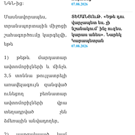
ՆԳՆ-ից:
07.08.2026
Մասնավորապես,
ՏԵՍԱՆՅՈւԹ․ «Եթե դու
վարչապետ ես, չի
տրանսպորտային միջոցի
նշանակում՝ ինչ ուզես,
շահագործումը կարգելվի,
կարաս անես»․ Նարեկ
Կարապետյան
եթե
07.08.2026
1) թեթև մարդատար
Խայտառակություն է, մի
հատ ուշադիր լսեք՝
ավտոմոբիլների և մինչև
Ամենայն Հայոց
3,5 տոննա թույլատրելի
Կաթողիկոսի դատ.
Տիգրան Աբրահամյան
առավելագույն զանգված
07.08.2026
ունեցող բեռնատար
ՏԵՍԱՆՅՈւԹ․ «Վեհափառ,
ավտոմոբիլների վրա
վեհափառ»
տեղադրված չեն
վանկարկումների ու
հավատավոր ժողովրդի
ձմեռային անվադողեր,
հոծ բազմության միջով
Կաթողիկոսը մտավ
2) սառցակալած կամ