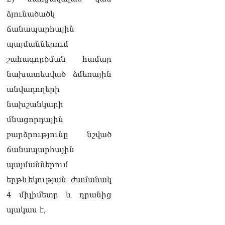
դատարան
07.08.2026
ձյունածածկ
ճանապարհային
Ռուսաստանում հայտնել
են, որ կանխել են
պայմաններում
Հայաստան 16 մլն ռուբլու
շահագործման համար
ապօրինի արտահանումը
07.08.2026
նախատեսված ձմեռային
անվադողերի
Ուղիղ միացում․ ԱՄՈԹԻ
ՕՐ․ Կաթողիկոսի գործով
նախշանկարի
դատական առաջին նիստը
մնացորդային
07.08.2026
բարձրությունը նշված
ՏԵՍԱՆՅՈւԹ․ «Այսօր ձեզ
ճանապարհային
համար ազգային ամոթի
օ՞ր է»․ լրագրողը՝ ՔՊ-
պայմաններում
ական պատգամավոր
երթևեկության ժամանակ
Ռուզաննա Երեմյանին
07.08.2026
4 միլիմետր և դրանից
պակաս է,
ՏԵՍԱՆՅՈւԹ․ «Հնարավո՞ր
է զրկվեք մանդատից»․