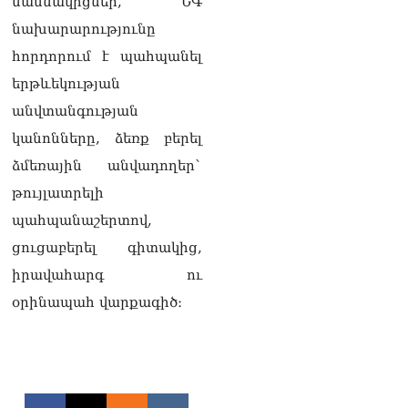
մասնակիցներ, ՆԳ
տվե՜ք այն էջը, որտեղ
գրված է Ուժեղ
նախարարությունը
Հայաստանի անունը, չեք
հորդորում է պահպանել
կարող, որովհետև նման էջ
այդ զեկույցում գոյություն
երթևեկության
չունի. Ղահրամանյանը՝
անվտանգության
Ղազարյանի
հայտարարության մասին
կանոնները, ձեռք բերել
07.08.2026
ձմեռային անվադողեր`
ՏԵՍԱՆՅՈւԹ․ Իմ
թույլատրելի
ընտանիքը փող չունի, իմ
պահպանաշերտով,
աշխատավարձով է
ապրում. Թագուհի
ցուցաբերել գիտակից,
Ղազարյանը հուզվեց
07.08.2026
իրավահարգ ու
օրինապահ վարքագիծ։
Ինչու ԱՄՆ նախագահ
Թրամփը Ուկրաինային
«Պատրիոտ» հրթիռներ չի
տրամադրի
07.08.2026