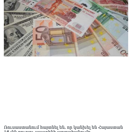
և նրա հոգևոր
առաքելության դեմ
ուղղված ՀՀ
իշխանությունների
գործողությունները
հակասահմանադրական
են և հակազգային. ՀՅԴ
Բյուրո
07.08.2026
Ծնողների շիրիմի մոտ
հայտնաբերել է
տղամարդու մшրմին,
հրшզեն և նшմшկ
07.08.2026
ՏԵՍԱՆՅՈւԹ․ ՔՊ-ն այսօր
դատում է ձեր խիղճը,
նրանց, ովքեր Հուդայի
ճանապարհով չեն գնացել.
Գառնիկ Դավթյան
07.08.2026
Ռուսաստանում հայտնել են, որ կանխել են Հայաստան