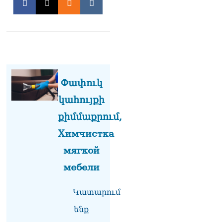
Փաշինյանը հասկացրել է,
որ Հայաստանին
Եվրամիության հետ
մերձեցման մղել է
Լուկաշենկոն
07.08.2026
ՀՀ–ի համար ԵԱՏՄ–ի հետ
Փափուկ
համագործակցության
խորացումը
կահույքի
առաջնահերթություն է.
Փաշինյան
քիմմաքրում,
07.08.2026
Химчистка
ՀԲԸՄ-ն կոչ է անում
мягкой
կասեցնել քրեական
վարույթը, որը հակասում է
мебели
մեր պատմական
ավանդույթներին
Կատարում
07.08.2026
ենք
Քննչական կոմիտեն
արձագանքել է Աննա