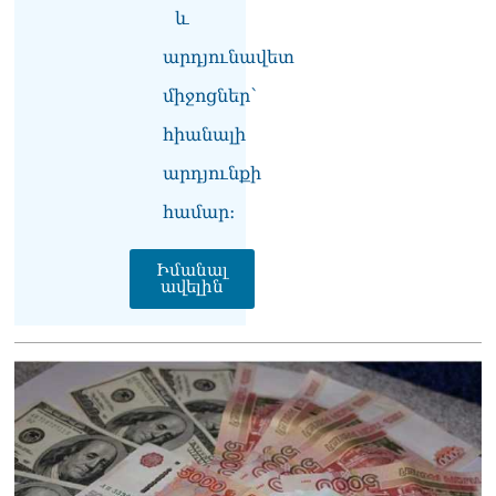
07.08.2026
և
Ռուսաստանը
արդյունավետ
ահազանգում է, որ կարող է
միջոցներ՝
դադարել զբոսաշրջային
ռեսուրսի հոսքը դեպի
հիանալի
Հայաստան․ ինչ տեղի
կունենա
արդյունքի
07.08.2026
համար։
Միշուստինը «ոտքի վրա»
շփվել է Փաշինյանի հետ
Իմանալ
07.08.2026
ավելին
ՏԵՍԱՆՅՈւԹ․ Այսօր մեր
ամոթի օրն է,
խայտառակություն է՝
դատում են Վեհափառին.
Մարիաննա
Ղահրամանյան
07.08.2026
Եկեղեցու հեղինակության