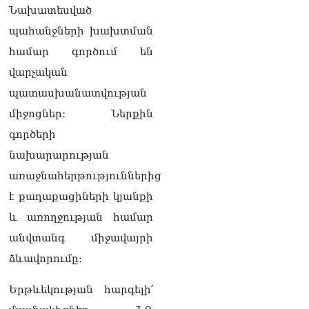
լրագրողը՝ Էդգար
Նախատեսված
Ղազարյանին
պահանջների խախտման
07.08.2026
համար գործում են
ՏԵՍԱՆՅՈւԹ․ Փաշինյանը
վարչական
հայտարարել է, որ
Եվրամիությունը
պատասխանատվության
Հայաստանի վրա
միջոցներ: Ներքին
ազդեցության լծակներ
չունի
գործերի
07.08.2026
նախարարության
ՏԵՍԱՆՅՈւԹ․ «Ցավոք,
առաջնահերթություններից
լոգիստիկ խնդիրների
է քաղաքացիների կյանքի
պատճառով մեր
փոխադարձ առևտրի
և առողջության համար
ծավալն այնքան էլ մեծ չէ»․
անվտանգ միջավայրի
Նիկոլ Փաշինյանը՝
Ղրղզստանի նախագահին
ձևավորումը։
07.08.2026
Երթևեկության հարգելի՛
Տիկի՜ն Ղազարյան, ցույց