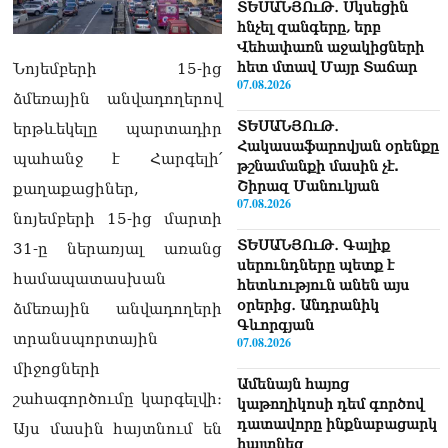
ՏԵՍԱՆՅՈւԹ․ Սկսեցին
հնչել զանգերը, երբ
Վեհափառն աջակիցների
հետ մտավ Մայր Տաճար
Նոյեմբերի 15-ից
07.08.2026
ձմեռային անվադողերով
ՏԵՍԱՆՅՈւԹ․
երթևեկելը պարտադիր
Հակասաֆարովյան օրենքը
պահանջ է Հարգելի՛
թշնամանքի մասին չէ.
Շիրազ Մանուկյան
քաղաքացիներ,
07.08.2026
նոյեմբերի 15-ից մարտի
ՏԵՍԱՆՅՈւԹ․ Գալիք
31-ը ներառյալ առանց
սերունդները պետք է
համապատասխան
հետևություն անեն այս
օրերից․ Անդրանիկ
ձմեռային անվադողերի
Գևորգյան
տրանսպորտային
07.08.2026
միջոցների
Ամենայն հայոց
շահագործումը կարգելվի։
կաթողիկոսի դեմ գործով
դատավորը ինքնաբացարկ
Այս մասին հայտնում են
հայտնեց