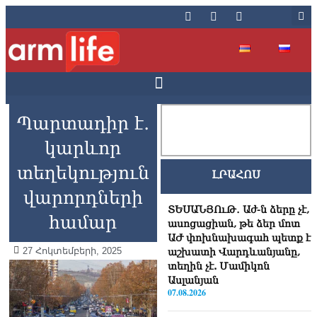
Պարտադիր է․
կարևոր
տեղեկություն
ԼՐԱՀՈՍ
վարորդների
ՏԵՍԱՆՅՈւԹ․ Աժ-ն ձերը չէ,
համար
ասոցացիան, թե ձեր մոտ
ԱԺ փոխնախագահ պետք է
27 Հոկտեմբերի, 2025
աշխատի Վարդևանյանը,
տեղին չէ. Մամիկոն
Ասլանյան
07.08.2026