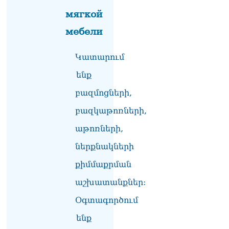
«Հրապարակ». Խիստ
мягкой
զգուշացրել են,
սպառնացել ազատել
мебели
08.08.2026
«Ժողովուրդ». Աղվան
Կատարում
Վարդանյանը մեկուսացած
ենք
է խմբակցությունից
08.08.2026
բազմոցների,
«Հրապարակ». Հեռացող
բազկաթոռների,
պատգամավորների
հաշվին 5 մլն դրամ գումար
աթոռների,
է փոխանցվել
08.08.2026
ներքնակների
քիմմաքրման
ՏԵՍԱՆՅՈւԹ․ Աժ-ն ձերը չէ,
ասոցացիան, թե ձեր մոտ
աշխատանքներ:
ԱԺ փոխնախագահ պետք է
աշխատի Վարդևանյանը,
Օգտագործում
տեղին չէ. Մամիկոն
ենք
Ասլանյան
07.08.2026