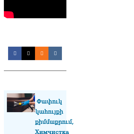
իրավունքի մասին
խոսույթը չշարունակելը.
Փաշինյան
08.08.2026
«Ժողովուրդ». Ինչ
փոփոխություններ է արել
ԱԺ-ում Ռուբեն
Ռուբինյանը
08.08.2026
«Հրապարակ». Հայկական
ծիրանի մասին ռուս-
ադրբեջանական
սահմանին մատնել են
«հայկական թերթերը»
08.08.2026
Փափուկ
«Հրապարակ». Փաշինյանը
կահույքի
որս է սկսել Ծառուկյանի
համախոհների նկատմամբ
քիմմաքրում,
08.08.2026
Химчистка