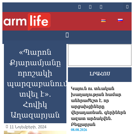
«Պարոն
Քյարամյանը
որոշակի
ԼՐԱՀՈՍ
պարզաբանումներ
Կայուն ու տևական
տվել է»․
խաղաղության համար
անհրաժեշտ է, որ
Հովիկ
արցախցիները
վերադառնան, գերիներն
Աղազարյան
ազատ արձակվեն․
Բեգլարյան
11 Նոյեմբերի, 2024
08.08.2026