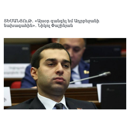
Կաթողիկոսը մտավ
դատարան
07.08.2026
ՏԵՍԱՆՅՈւԹ․ «Այսօր զանգել եմ Ադրբեջանի
նախագահին»․ Նիկոլ Փաշինյան
Ռուսաստանում հայտնել
են, որ կանխել են
Հայաստան 16 մլն ռուբլու
ապօրինի արտահանումը
07.08.2026