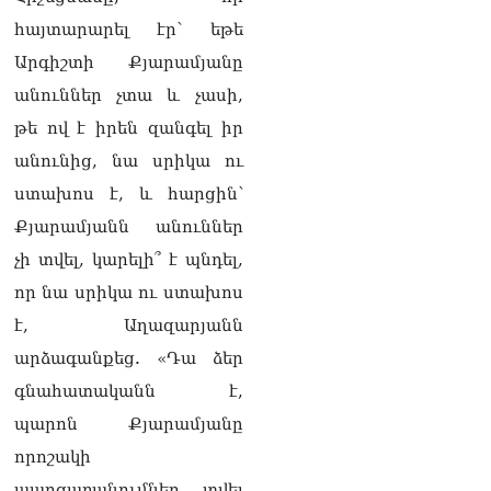
քաղաքական
հակառակորդը». Ռուզան
հայտարարել էր՝ եթե
Ստեփանյան
Արգիշտի Քյարամյանը
08.08.2026
անուններ չտա և չասի,
«Եթե ներքին
թե ով է իրեն զանգել իր
ազատություն ունես,
կալանքն անցնում է
անունից, նա սրիկա ու
տանելի ռեժիմով»․
ստախոս է, և հարցին՝
Անդրանիկ Թևանյան
08.08.2026
Քյարամյանն անուններ
չի տվել, կարելի՞ է պնդել,
«Ցավոք, կլինեն շրջաններ,
որտեղ կտեղա կարկուտ»․
որ նա սրիկա ու ստախոս
Գագիկ Սուրենյան
է, Աղազարյանն
08.08.2026
արձագանքեց. «Դա ձեր
Եկեղեցիների
գնահատականն է,
համաշխարհային
խորհուրդը խորապես
պարոն Քյարամյանը
մտահոգված է Հայ
որոշակի
առաքելական եկեղեցու
շուրջ ստեղծված
պարզաբանումներ տվել