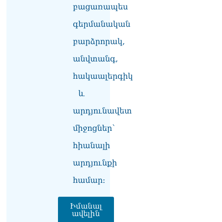
բացառապես
ՏԵՍԱՆՅՈւԹ․ Սկսեցին
գերմանական
հնչել զանգերը, երբ
Վեհափառն աջակիցների
բարձրորակ,
հետ մտավ Մայր Տաճար
07.08.2026
անվտանգ,
հակաալերգիկ
ՏԵՍԱՆՅՈւԹ․
Հակասաֆարովյան օրենքը
և
թշնամանքի մասին չէ.
Շիրազ Մանուկյան
արդյունավետ
07.08.2026
միջոցներ՝
ՏԵՍԱՆՅՈւԹ․ Գալիք
հիանալի
սերունդները պետք է
հետևություն անեն այս
արդյունքի
օրերից․ Անդրանիկ
Գևորգյան
համար։
07.08.2026
Ամենայն հայոց
Իմանալ
ավելին
կաթողիկոսի դեմ գործով