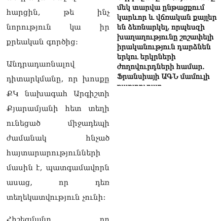
մեկ տարվա ընթացքում
հարցին, թե ինչ
կարևոր և վճռական քայլեր
նորություն կա իր
են ձեռնարկել, որպեսզի
խաղաղությունը շոշափելի
քրեական գործից:
իրականություն դարձնեն
երկու երկրների
Անդրադառնալով
ժողովուրդների համար․
Ֆրանսիայի ԱԳՆ մամուլի
դիտարկմանը, որ խոսքը
քարտուղար
ՔԿ նախագահ Արգիշտի
08.08.2026
Քյարամյանի հետ տեղի
Սոբյանինը հայտնել է
ունեցած միջադեպի
Մոսկվային մոտեցող 9
անօդաչու թռչող սարքերի
ժամանակ հնչած
խnցման մասին
հայտարարությունների
08.08.2026
մասին է, պատգամավորն
Փաշինյանը զանգահարել է
ասաց, որ դեռ
Ալիևին
08.08.2026
տեղեկատվություն չունի:
«Ո՞վ է լինելու հաջորդ
Հիշեցմանը, որ