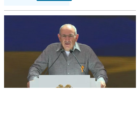
դատավորը ինքնաբացարկ
հայտնեց
07.08.2026
ՏԵՍԱՆՅՈւԹ․ «Եթե դու
վարչապետ ես, չի
նշանակում՝ ինչ ուզես,
կարաս անես»․ Նարեկ
Կարապետյան
07.08.2026
Խայտառակություն է, մի
հատ ուշադիր լսեք՝
Ամենայն Հայոց
Կաթողիկոսի դատ.
Տիգրան Աբրահամյան
07.08.2026
ՏԵՍԱՆՅՈւԹ․ «Վեհափառ,
վեհափառ»
վանկարկումների ու
հավատավոր ժողովրդի
հոծ բազմության միջով