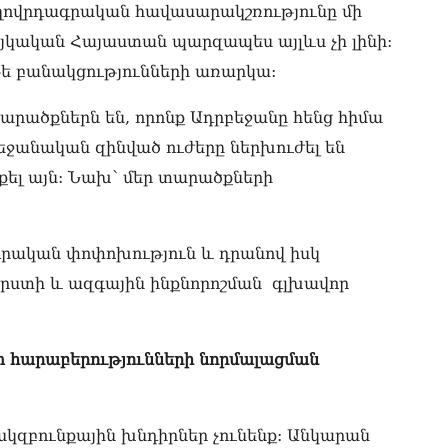
ողովրդագրական հավասարակշռությունը մի
ՔՊ
07.0
յկական Հայաստան պարզապես այլևս չի լինի:
թե բանակցությունների առարկա:
Ռո
զբ
րածքներն են, որոնք Ադրբեջանը հենց հիմա
կո
07.0
ջանական զինված ուժերը ներխուժել են
Մի
քել այն: Նախ՝ մեր տարածքների
07.0
ՏԵ
րական փոփոխություն և դրանով իսկ
դա
07.0
րստի և ազգային ինքնորոշման գլխավոր
Եկ
ու
հա
տ հարաբերությունների նորմալացման
07.0
Ծն
հր
 սկզբունքային խնդիրներ չունենք: Անկարան