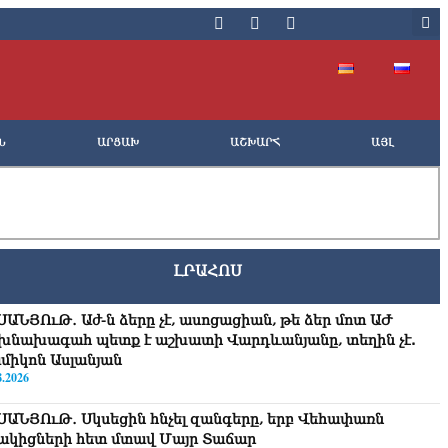
Ն
ԱՐՑԱԽ
ԱՇԽԱՐՀ
ԱՅԼ
ԼՐԱՀՈՍ
ՍԱՆՅՈւԹ․ Աժ-ն ձերը չէ, ասոցացիան, թե ձեր մոտ ԱԺ
խնախագահ պետք է աշխատի Վարդևանյանը, տեղին չէ.
միկոն Ասլանյան
8.2026
ՍԱՆՅՈւԹ․ Սկսեցին հնչել զանգերը, երբ Վեհափառն
ակիցների հետ մտավ Մայր Տաճար