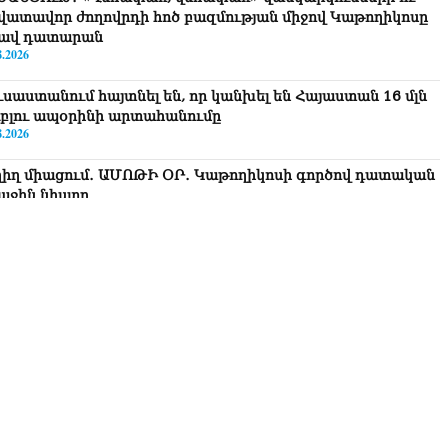
վատավոր ժողովրդի հոծ բազմության միջով Կաթողիկոսը
ավ դատարան
8.2026
ւսաստանում հայտնել են, որ կանխել են Հայաստան 16 մլն
ւբլու ապօրինի արտահանումը
8.2026
ղիղ միացում․ ԱՄՈԹԻ ՕՐ․ Կաթողիկոսի գործով դատական
աջին նիստը
8.2026
ՍԱՆՅՈւԹ․ «Այսօր ձեզ համար ազգային ամոթի օ՞ր է»․
ագրողը՝ ՔՊ-ական պատգամավոր Ռուզաննա Երեմյանին
8.2026
ՍԱՆՅՈւԹ․ «Հնարավո՞ր է զրկվեք մանդատից»․ լրագրողը՝
գար Ղազարյանին
8.2026
ՍԱՆՅՈւԹ․ Փաշինյանը հայտարարել է, որ Եվրամիությունը
յաստանի վրա ազդեցության լծակներ չունի