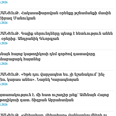
8.2026
ՍԱՆՅՈւԹ․ Հակասաֆարովյան օրենքը թշնամանքի մասին
. Շիրազ Մանուկյան
8.2026
ՍԱՆՅՈւԹ․ Գալիք սերունդները պետք է հետևություն անեն
ս օրերից․ Անդրանիկ Գևորգյան
8.2026
ենայն հայոց կաթողիկոսի դեմ գործով դատավորը
քնաբացարկ հայտնեց
8.2026
ՍԱՆՅՈւԹ․ «Եթե դու վարչապետ ես, չի նշանակում՝ ինչ
զես, կարաս անես»․ Նարեկ Կարապետյան
8.2026
յտառակություն է, մի հատ ուշադիր լսեք՝ Ամենայն Հայոց
թողիկոսի դատ. Տիգրան Աբրահամյան
8.2026
ՍԱՆՅՈւԹ․ «Վեհափառ, վեհափառ» վանկարկումների ու