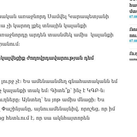
հա
մտ
 հիմնական առաջնորդ Սամվել Կարապետյանի
07.0
 չի կարող լքել տնային կալանքի
Ռո
առաջնորդը արդեն տասնմեկ ամիս կալանքի
ռո
07.0
րանում:
Ու
կալվեցիք ժողովրդավարության դեմ
առ
07.0
ՏԵ
լուրջ չէ: Ես ամենաանմեղ գնահատականն եմ
լր
07.0
 կալանքի տակ եմ: Գիտե՞ք՝ ինչ է ԿԳԲ-ն:
ւղները։ Այնտեղ՝ ես յոթ ամիս մնացի: Ես
ՏԵ
Էդ
Փաշինյանը, այնուամենայնիվ, որոշեց, որ իմ
07.0
ց հետևում է, որ սա ակնհայտորեն
ՏԵ
Հա