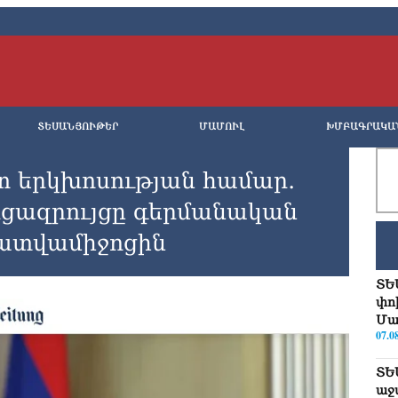
ՏԵՍԱՆՅՈՒԹԵՐ
ՄԱՄՈՒԼ
ԽՄԲԱԳՐԱԿԱ
տ երկխոսության համար․
ցազրույցը գերմանական
րատվամիջոցին
ՏԵ
փո
Մա
07.0
ՏԵ
աջ