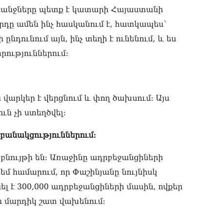
07.0
ահանջները պետք է կատարի Հայաստանի
րդը ամեն ինչ հասկանում է, հատկապես՝
ՀՀ
առ
նդունում այն, ինչ տեղի է ունենում, և ես
07.0
տրություններում:
ՀԲ
հա
07.0
ն վարկեր է վերցնում և փող ծախսում: Այս
Քն
07.0
ւն չի ստեղծվել:
Նի
 բանակցություններում:
մի 
07.0
ն բնույթի են: Առաջինը ադրբեջանցիների
ՄԱ
մ համարում, որ Փաշինյանը նույնիսկ
ար
լ է 300,000 ադրբեջանցիների մասին, ովքեր
շա
07.0
ն մարդիկ շատ վախենում:
Դո