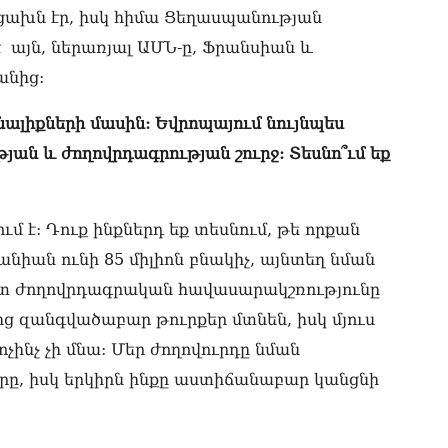
07.0
րցախն էր, իսկ հիմա Ցեղասպանության
ՏԵ
է այն, ներառյալ ԱՄՆ-ը, Ֆրանսիան և
Հո
անից:
07.0
ալիքների մասին: Եվրոպայում նույնպես
թյան և ժողովրդագրության շուրջ: Տեսնո՞ւմ եք
մ է: Դուք ինքներդ եք տեսնում, թե որքան
նիան ունի 85 միլիոն բնակիչ, այնտեղ նման
ոտ ժողովրդագրական հավասարակշռությունը
մից զանգվածաբար թուրքեր մտնեն, իսկ մյուս
ինչ չի մնա: Մեր ժողովուրդը նման
իրը, իսկ երկիրն ինքը աստիճանաբար կանցնի