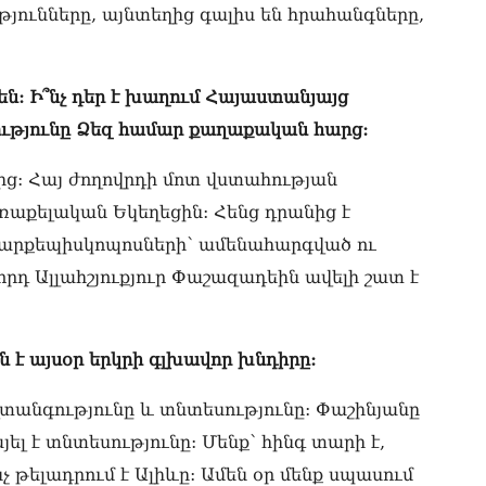
07.0
յունները, այնտեղից գալիս են հրահանգները,
ՏԵ
փո
Փա
ն: Ի՞նչ դեր է խաղում Հայաստանյայց
07.0
ությունը Ձեզ համար քաղաքական հարց:
Տիկ
Հա
ց: Հայ ժողովրդի մոտ վստահության
զե
ռաքելական Եկեղեցին: Հենց դրանից է
հա
07.0
ս արքեպիսկոպոսների՝ ամենահարգված ու
դ Ալլահշյուքյուր Փաշազադեին ավելի շատ է
ՏԵ
ապ
07.0
 է այսօր երկրի գլխավոր խնդիրը:
Ին
հր
տանգությունը և տնտեսությունը: Փաշինյանը
07.0
ել է տնտեսությունը: Մենք՝ հինգ տարի է,
Փա
 թելադրում է Ալիևը: Ամեն օր մենք սպասում
հե