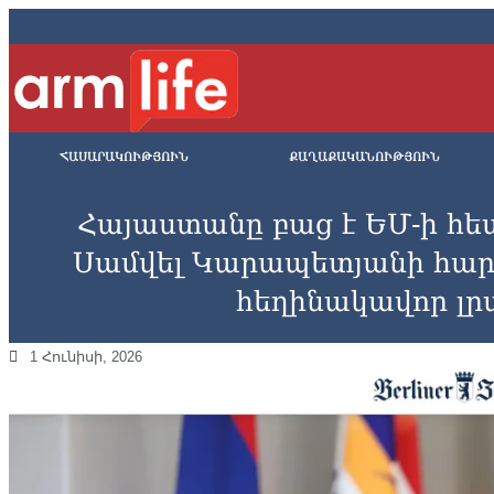
ՀԱՍԱՐԱԿՈՒԹՅՈՒՆ
ՔԱՂԱՔԱԿԱՆՈՒԹՅՈՒՆ
Հայաստանը բաց է ԵՄ-ի հե
Սամվել Կարապետյանի հար
հեղինակավոր լ
1 Հունիսի, 2026