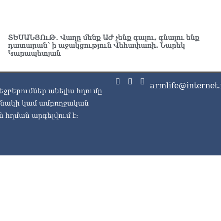
ԱԳ
ամ
06.0
ՏԵՍԱՆՅՈւԹ․ Վաղը մենք ԱԺ չենք գալու, գնալու ենք
դատարան՝ ի աջակցություն Վեհափառի. Նարեկ
Ու
Կարապետյան
աշ
06.0
armlife@internet.
Փա
եջբերումներ անելիս հղումը
աշ
ասնակի կամ ամբողջական
ար
06.0
 հղման արգելվում է:
Ռո
կո
06.0
Ու
06.0
Երկ
մա