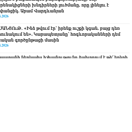
րենակիցների խնդիրների լուծմանը, որը լինելու է
փանցիկ. Արամ Վարդևանյան
8.2026
ՍԱՆՅՈւԹ․ «Ինձ թվում էր՝ իրենք ուշքի կգան, բայց դեռ
րունակում են». Կարապետյանը՝ հոգևորականների դեմ
եական գործընթացի մասին
8.2026
յաստանի ներկայիս իշխանությունը ձախողում է թե՛ երկրի
րսում ազգային համերաշխության պահպանման, թե՛
տաքին ճակատում հայ ժողովրդի շահերի պաշտպանության
րծը․ Մարիաննա Ղահրամանյան
8.2026
 ուզում եք՝ ռեբուսը լուծենք, ասեք՝ մի քանի ամսվա մեջ
ն 29 800-ից ո՞նց դարձավ 29 743 քկմ
8.2026
ՍԱՆՅՈւԹ․ «Մենք մեր խոսքը դեռ կասենք»․ Դավիթ
խանյան
8.2026