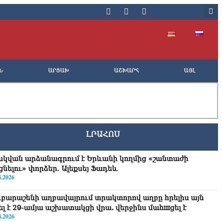
Ն
ԱՐՑԱԽ
ԱՇԽԱՐՀ
ԱՅԼ
ԼՐԱՀՈՍ
սկվան արձանագրում է Երևանի կողմից «շանտաժի
ցնելու» փորձեր․ Ալեքսեյ Ֆադեև
8.2026
ւբարաշենի աղբավայրում տրակտորով աղբը հրելիս այն
վել է 29-ամյա աշխատակցի վրա. վերջինս մաhшցել է
8.2026