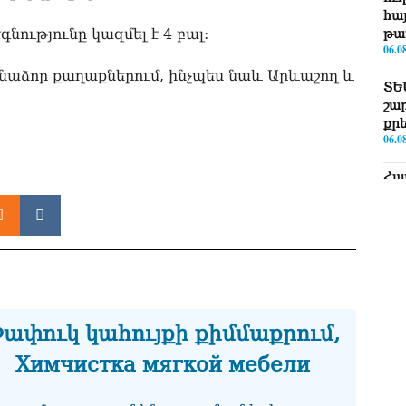
հայ
ությունը կազմել է 4 բալ:
թա
06.0
նաձոր քաղաքներում, ինչպես նաև Արևաշող և
ՏԵ
շա
քր
06.0
Հա
նե
ար
գո
06.0
Եթե
ՀՀ-
06.0
ափուկ կահույքի քիմմաքրում,
ՏԵ
Химчистка мягкой мебели
Իշ
06.0