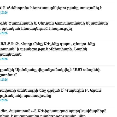
Հ-ն «Կենտրոն» հեռուստաընկերությանը տուգանել է
8.2026
գիկ Ծառուկյանի և Սեդրակ Առուստամյանի նկատմամբ
ր քրեական հետապնդում է հարուցվել
8.2026
ՍԱՆՅՈւԹ․ Վաղը մենք ԱԺ չենք գալու, գնալու ենք
տարան՝ ի աջակցություն Վեհափառի. Նարեկ
րապետյան
8.2026
դրանիկ Սիմոնյանը վերանշանակվել է ԱԱԾ տնօրենի
շտոնում
8.2026
հափառի անձնագրի մեջ գրված է՝ Գարեգին Բ. Արամ
րդևանյանի պատասխանը
8.2026
ւժեղ Հայաստան»-ն ԱԺ-ից ստացած պարգևավճարներն
ղղելու է բացառապես բարեգործությանը, մեր