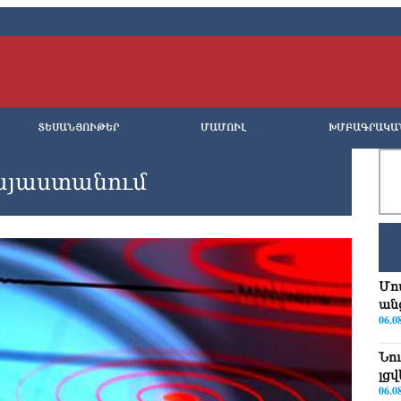
ՏԵՍԱՆՅՈՒԹԵՐ
ՄԱՄՈՒԼ
ԽՄԲԱԳՐԱԿԱ
այաստանում
Մո
ան
06.0
Նո
լց
06.0