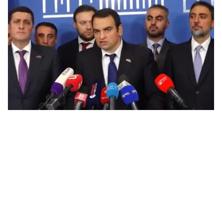
վի
06.0
Չե
Սա
Գա
06.0
Նի
06.0
ՏԵ
կա
չհ
06.0
Ամ
մա
06.0
Վա
06.0