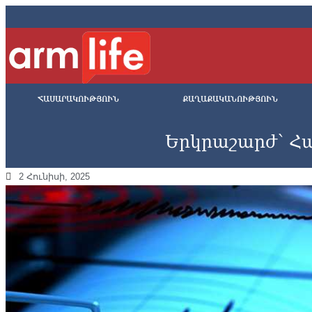
ՀԱՍԱՐԱԿՈՒԹՅՈՒՆ
ՔԱՂԱՔԱԿԱՆՈՒԹՅՈՒՆ
Երկրաշարժ՝ Հ
2 Հունիսի, 2025