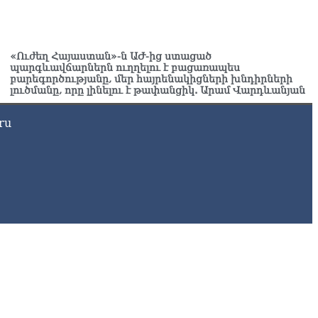
Ն-ն 1 մլն դոլար կստանա արտերկրում Անկախության 35–
յակի միջոցառումների համար
8.2026
«Ուժեղ Հայաստան»-ն ԱԺ-ից ստացած
պարգևավճարներն ուղղելու է բացառապես
ղիղ միացում․ Ազգային ժողովը շարոնակում է իր
բարեգործությանը, մեր հայրենակիցների խնդիրների
խատանքը
լուծմանը, որը լինելու է թափանցիկ. Արամ Վարդևանյան
8.2026
ru
շինյանը պաշտոնյաներին կոչ արեց վերանայել
խատանքի մոտեցումները և բարձրացնել կառավարության
դյունավետությունը
8.2026
ւսաստանից Հայաստան Ադրբեջանի տարածքով
ւղարկեն ցորենի նոր խմբաքանակ
8.2026
ղիղ միացում․ ՀՀ կառավարության հերթական նիստը
8.2026
ար ժամանակ լույս չի լինելու Երևանում և բոլոր
րզերում