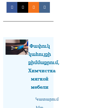
իրավիճակով
08.08.2026
«Հրապարակ». Հայկ
Կոնջորյանի կնոջից շատ
աշխատավարձ ստացող
պաշտոնյաների կանայք էլ
կան
08.08.2026
Փափուկ
Ի՞նչն է պակասում
կահույքի
լիակատար երջանկության
համար. Մխիթարյանը նշել
քիմմաքրում,
է կարիերայի գլխավոր
Химчистка
երազանքի մասին
08.08.2026
мягкой
Խաղաղությունն անշրջելի
мебели
դարձնելու համար
անհրաժեշտություն է
«Լեռնային Ղարաբաղի
Կատարում
հայերի վերադարձի»
ենք