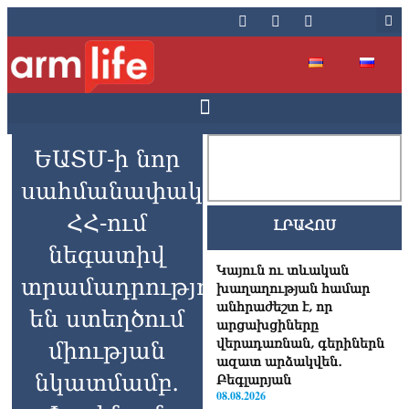
ԵԱՏՄ-ի նոր
uահմանափակումները
ՀՀ-ում
ԼՐԱՀՈՍ
նեգատիվ
Կայուն ու տևական
տրամադրություն
խաղաղության համար
անհրաժեշտ է, որ
են ստեղծում
արցախցիները
վերադառնան, գերիներն
միության
ազատ արձակվեն․
նկատմամբ․
Բեգլարյան
08.08.2026