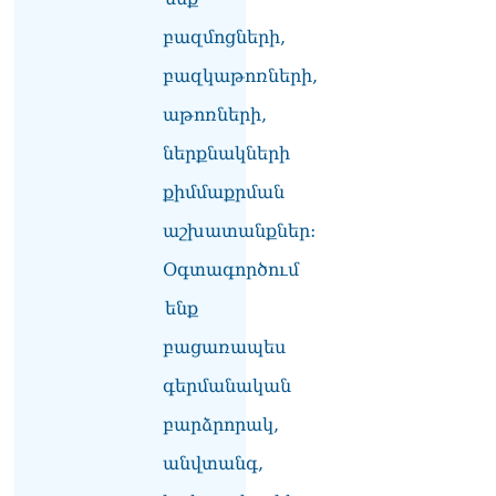
իրավունքի մասին
խոսույթը չշարունակելը.
բազմոցների,
Փաշինյան
08.08.2026
բազկաթոռների,
«Ժողովուրդ». Ինչ
աթոռների,
փոփոխություններ է արել
ներքնակների
ԱԺ-ում Ռուբեն
Ռուբինյանը
քիմմաքրման
08.08.2026
աշխատանքներ:
«Հրապարակ». Հայկական
ծիրանի մասին ռուս-
Օգտագործում
ադրբեջանական
ենք
սահմանին մատնել են
«հայկական թերթերը»
բացառապես
08.08.2026
գերմանական
«Հրապարակ». Փաշինյանը
որս է սկսել Ծառուկյանի
բարձրորակ,
համախոհների նկատմամբ
08.08.2026
անվտանգ,