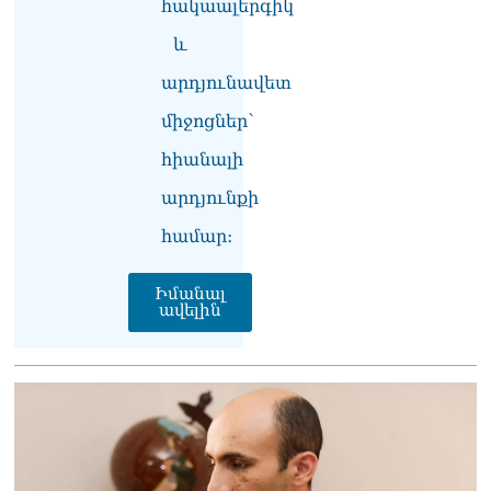
հակաալերգիկ
«Հրապարակ». Խիստ
զգուշացրել են,
և
սպառնացել ազատել
08.08.2026
արդյունավետ
«Ժողովուրդ». Աղվան
միջոցներ՝
Վարդանյանը մեկուսացած
հիանալի
է խմբակցությունից
08.08.2026
արդյունքի
«Հրապարակ». Հեռացող
համար։
պատգամավորների
հաշվին 5 մլն դրամ գումար
Իմանալ
է փոխանցվել
ավելին
08.08.2026
ՏԵՍԱՆՅՈւԹ․ Աժ-ն ձերը չէ,
ասոցացիան, թե ձեր մոտ
ԱԺ փոխնախագահ պետք է
աշխատի Վարդևանյանը,
տեղին չէ. Մամիկոն
Ասլանյան
07.08.2026