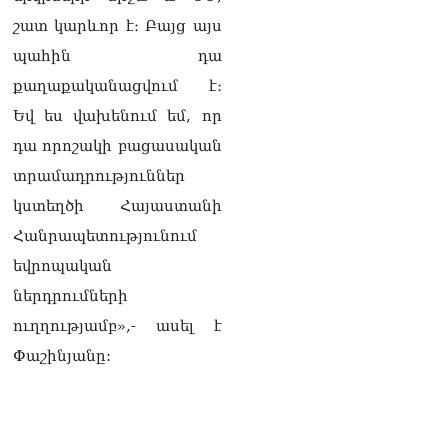
քաղաքական
հակառակորդը». Ռուզան
շատ կարևոր է։ Բայց այս
Ստեփանյան
պահին դա
08.08.2026
քաղաքականացվում է։
«Եթե ներքին
Եվ ես վախենում եմ, որ
ազատություն ունես,
կալանքն անցնում է
դա որոշակի բացասական
տանելի ռեժիմով»․
տրամադրություններ
Անդրանիկ Թևանյան
08.08.2026
կստեղծի Հայաստանի
Հանրապետությունում
«Ցավոք, կլինեն շրջաններ,
որտեղ կտեղա կարկուտ»․
եվրոպական
Գագիկ Սուրենյան
ներդրումների
08.08.2026
ուղղությամբ»,- ասել է
Եկեղեցիների
Փաշինյանը:
համաշխարհային
խորհուրդը խորապես
մտահոգված է Հայ
առաքելական եկեղեցու
շուրջ ստեղծված