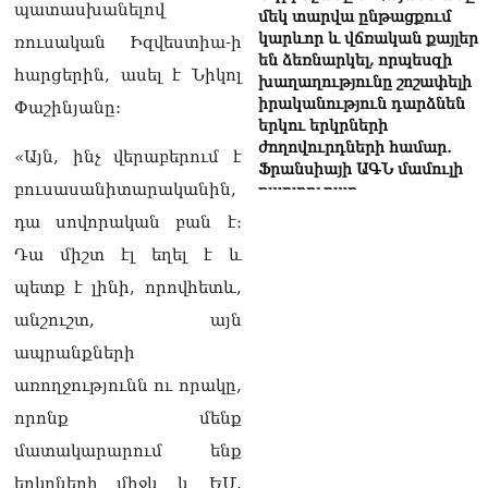
պատասխանելով
մեկ տարվա ընթացքում
կարևոր և վճռական քայլեր
ռուսական Իզվեստիա-ի
են ձեռնարկել, որպեսզի
հարցերին, ասել է Նիկոլ
խաղաղությունը շոշափելի
իրականություն դարձնեն
Փաշինյանը:
երկու երկրների
ժողովուրդների համար․
«Այն, ինչ վերաբերում է
Ֆրանսիայի ԱԳՆ մամուլի
բուսասանիտարականին,
քարտուղար
08.08.2026
դա սովորական բան է։
Դա միշտ էլ եղել է և
Սոբյանինը հայտնել է
Մոսկվային մոտեցող 9
պետք է լինի, որովհետև,
անօդաչու թռչող սարքերի
անշուշտ, այն
խnցման մասին
08.08.2026
ապրանքների
Փաշինյանը զանգահարել է
առողջությունն ու որակը,
Ալիևին
որոնք մենք
08.08.2026
մատակարարում ենք
«Ո՞վ է լինելու հաջորդ
երկրների միջև և ԵՄ,