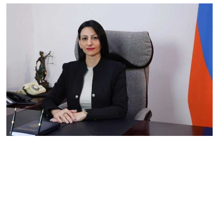
դատավորը ինքնաբացարկ
հայտնեց
07.08.2026
ՏԵՍԱՆՅՈւԹ․ «Եթե դու
վարչապետ ես, չի
նշանակում՝ ինչ ուզես,
կարաս անես»․ Նարեկ
Կարապետյան
07.08.2026
Խայտառակություն է, մի
հատ ուշադիր լսեք՝
Ամենայն Հայոց
Կաթողիկոսի դատ.
Տիգրան Աբրահամյան
07.08.2026
ՏԵՍԱՆՅՈւԹ․ «Վեհափառ,
վեհափառ»
վանկարկումների ու
հավատավոր ժողովրդի
հոծ բազմության միջով