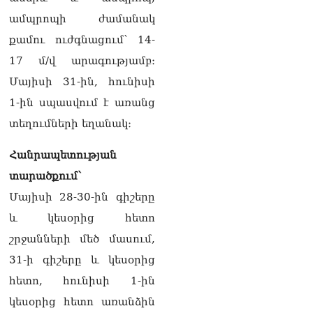
10.08.2026
ամպրոպի ժամանակ
Արամը ստանում է
քամու ուժգնացում՝ 14-
ազդեցիկ լծակներ.
Ռոբերտ Ամստերդամ
17 մ/վ արագությամբ։
10.08.2026
Մայիսի 31-ին, հունիսի
Հայտնի է՝ որ
1-ին սպասվում է առանց
հանձնաժողովների
տեղումների եղանակ։
նախագահների
պաշտոններից զրկվեց ՔՊ–
Հանրապետության
ն
10.08.2026
տարածքում`
Մայիսի 28-30-ին գիշերը
ՏԵՍԱՆՅՈւԹ․ Բաքվում եք
ծնվել, ադրբեջանցի տեսե՞լ
և կեսօրից հետո
եք. ՔՊ-ական Գարիկ
շրջանների մեծ մասում,
Սարգսյանը՝ Վիլեն
Գաբրիելյանին
31-ի գիշերը և կեսօրից
10.08.2026
հետո, հունիսի 1-ին
Աստված պահապան մեր
կեսօրից հետո առանձին
հրաշք Հայաստանի