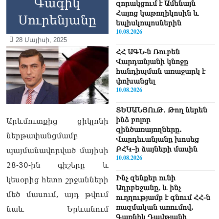
Գագիկ
զորակցում է Ամենայն
Հայոց կաթողիկոսին և
Սուրենյանը
եպիսկոպոսներին
10.08.2026
28 Մայիսի, 2025
ՀՀ ԱԳՆ-ն Ռուբեն
Վարդանյանի կնոջը
հանդիպման առաջարկ է
փոխանցել
10.08.2026
ՏԵՍԱՆՅՈւԹ․ Թող ներեն
ինձ բոլոր
Արևմուտքից ցիկլոնի
զինծառայողները.
ներթափանցմամբ
Վարդեւանյանը խոսեց
ԲՀԿ–ի ձայների մասին
պայմանավորված մայիսի
10.08.2026
28-30-ին գիշերը և
Ինչ զենքեր ունի
կեսօրից հետո շրջանների
Ադրբեջանը, և ինչ
մեծ մասում, այդ թվում
ուղղությամբ է գնում ՀՀ-ն
ռազմական առումով.
նաև Երևանում
Գառնիկ Դավթյանի