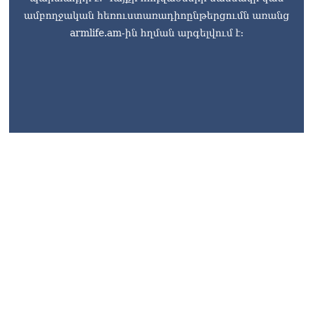
ամբողջական հեռուստառադիոընթերցումն առանց
armlife.am-ին հղման արգելվում է:
armlife@internet.ru