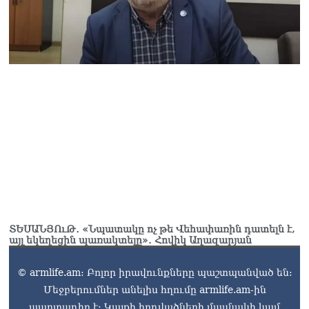
ՏԵՍԱՆՅՈւԹ․ «Նպատակը ոչ թե Վեհափառին դատելն է,
այլ եկեղեցին պառակտելը»․ Հովիկ Աղազարյան
© armlife.am: Բոլոր իրավունքները պաշտպանված են:
Մեջբերումներ անելիս հղումը armlife.am-ին
պարտադիր է: Կայքի հոդվածների մասնակի կամ