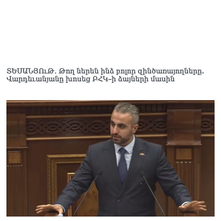
ՏԵՍԱՆՅՈւԹ․ Թող ներեն ինձ բոլոր զինծառայողները.
Վարդեւանյանը խոսեց ԲՀԿ–ի ձայների մասին