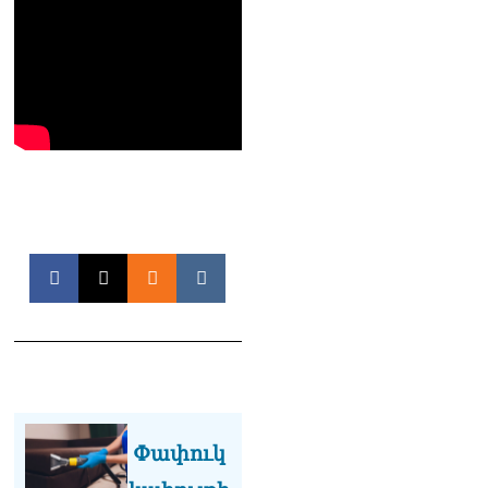
ՏԵՍԱՆՅՈւԹ․ Անի
Գևորգյան- Գեղամ
Նազարյան. դատական
առաջին նիստը
10.08.2026
Արամ Վարդևանյանն
ընտրվեց ԱԺ նախագահի
տեղակալ
10.08.2026
ՏԵՍԱՆՅՈւԹ․ Կա
մինիմում 3-4
պատգամավոր, որ այստեղ
են, որովհետև պարոն
Վարդևանյանը
ժամանակին ճիշտ
իրավագիտական լուծում է
տվել. Նարեկ
Կարապետյան
10.08.2026
Փափուկ
«Ինչ արել եմ իմ երկրի