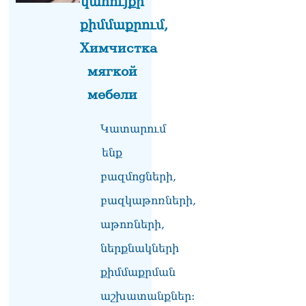
կահույքի
համար՝ քիչ եմ արել, տա
քիմմաքրում,
Աստված՝ կանեմ ավելին»․
Գագիկ Ծառուկյանի
Химчистка
ուղերձը՝ Կենտրոն ՔԿՀ-ից
10.08.2026
мягкой
мебели
ՔՊ-ն բավարար ձայն կտա
Արամ Վարդևանյանին
10.08.2026
Կատարում
ՏԵՍԱՆՅՈւԹ․ Ո՞րն է մեր
ենք
տարբերությունը այլ
ուժերից. Նարեկ
բազմոցների,
Կարապետյան
բազկաթոռների,
10.08.2026
աթոռների,
Սիս գյուղի մոտ ճակատ
ճակատի բախվել են
ներքնակների
«Mercedes CLS»-ն ու «Opel
Astra»-ն․ 4 վիրшվորներից
քիմմաքրման
2-ը անչափահասներ են
աշխատանքներ:
10.08.2026