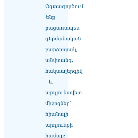
Օգտագործում
ՏԵՍԱՆՅՈւԹ․ «Հայ
ժողովուրդը հայտնվել է
ենք
դրսից պարտադրվող
երկու հանրաքվեների
բացառապես
արանքում». Աննա
գերմանական
Գրիգորյան
10.08.2026
բարձրորակ,
ՏԵՍԱՆՅՈւԹ․ Ձեր
անվտանգ,
քմծիծաղից մինչև
մեղադրյալի կարգավիճակ
հակաալերգիկ
բաժանում ա մի շիշ վիսկի
և
ու Whatsupp-ի մեկ sms
10.08.2026
արդյունավետ
«TTRIPP»․ մեկ տարի անց՝
միջոցներ՝
կես ճանապարհին․
Տիգրան Դումիկյան
հիանալի
10.08.2026
արդյունքի
Ուղիղ միացում․ Ազգային
համար։
ժողովը շարունակում է իր