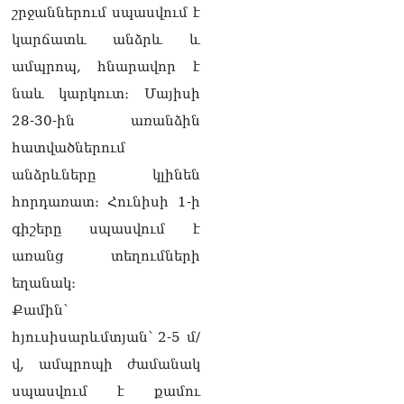
շրջաններում սպասվում է
Հանրապետությանը.
Ուժեղ Հայաստան
կարճատև անձրև և
վստահաբար ունենալու
ամպրոպ, հնարավոր է
ենք. Արամ Վարդևանյան
10.08.2026
նաև կարկուտ։ Մայիսի
Քասախ համայնքի
28-30-ին առանձին
նախկին ղեկավարը 28
հատվածներում
հողամաս է օտարել. 6 անձ
ձերբшկալվել է
անձրևները կլինեն
10.08.2026
հորդառատ։ Հունիսի 1-ի
Փաշինյանի նոր որոշումը
գիշերը սպասվում է
10.08.2026
առանց տեղումների
Նար-Դոս փողոցի շենքերից
եղանակ։
մեկի բակում
Քամին՝
հայտնաբերվել է կնոջ
մարմին
հյուսիսարևմտյան՝ 2-5 մ/
10.08.2026
վ, ամպրոպի ժամանակ
ՏԵՍԱՆՅՈւԹ․
սպասվում է քամու