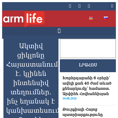
Ակտիվ
ցիկլոնը
Հայաստանում
ԼՐԱՀՈՍ
է․ կլինեն
Խորհրդարանի 6 օրերի՝
ինտենսիվ
ավելի քան 40 ժամ տևած
քննարկումը՝ համառոտ․
տեղումներ․
Արփինե Հովհաննիսյան
10.08.2026
ինչ եղանակ է
կանխատեսում
Թուրքիայի Հայոց
պատրիարքությունը