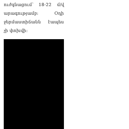
Ոստիկանները ձերբակալել
ուժգնացում՝ 18-22 մ/վ
են մեկ տասնյակից ավելի
անձանց․ մանրամասներ`
արագությամբ։ Օդի
Դաշտավանի
ջերմաստիճանն էապես
խուլիգանությունից
10.08.2026
չի փոխվի։
Ի՞նչ է Big Push-ը․ Նարեկ
Կարապետյան
10.08.2026
ՏԵՍԱՆՅՈւԹ․ 500 հազար
դոլար կարելի էր խնայել,
գնել 25 արաբական ձի, որ
էս շոգին Կատար չգնան.
Էդգար Ղազարյան
10.08.2026
Ռուբեն Վարդանյանի կինը
արձագանքել է Փաշինյանի
խոսքերին
10.08.2026