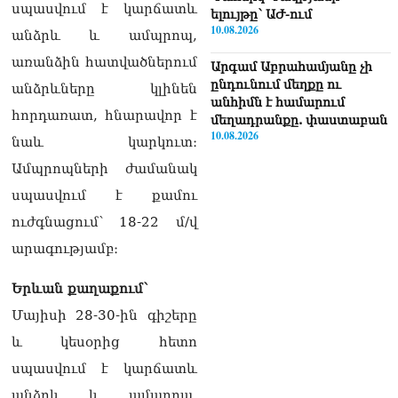
սպասվում է կարճատև
ելույթը՝ ԱԺ-ում
10.08.2026
անձրև և ամպրոպ,
առանձին հատվածներում
Արգամ Աբրահամյանը չի
ընդունում մեղքը ու
անձրևները կլինեն
անհիմն է համարում
հորդառատ, հնարավոր է
մեղադրանքը. փաստաբան
10.08.2026
նաև կարկուտ։
Ամպրոպների ժամանակ
ՏԵՍԱՆՅՈւԹ․ «Նպատակը
ոչ թե Վեհափառին դատելն
սպասվում է քամու
է, այլ եկեղեցին
ուժգնացում՝ 18-22 մ/վ
պառակտելը»․ Հովիկ
Աղազարյան
արագությամբ։
10.08.2026
Երևան քաղաքում՝
ՏԵՍԱՆՅՈւԹ․ Բյուջեի
դեֆիցիտը կատաստրոֆիկ
Մայիսի 28-30-ին գիշերը
մասշտաբի է, 1,4 մլրդ-ի
և կեսօրից հետո
ճեղքվածք կա, ծախսերը
պետք է վերահսկենք.
սպասվում է կարճատև
Կարապետյան
անձրև և ամպրոպ,