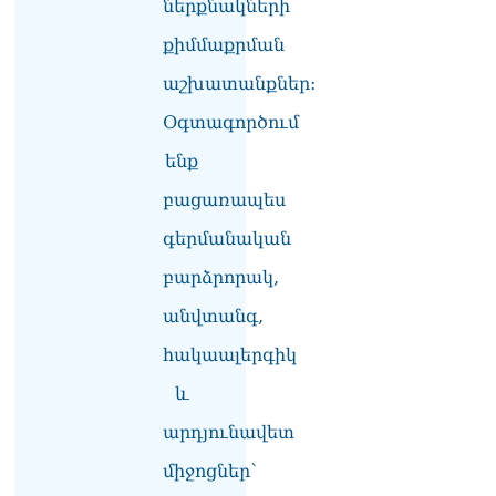
ներքնակների
արցախցիները
վերադառնան, գերիներն
քիմմաքրման
ազատ արձակվեն․
Բեգլարյան
աշխատանքներ:
08.08.2026
Օգտագործում
Մաhացել է Մեսսիի հայրը
08.08.2026
ենք
բացառապես
ՄԻՊ–ն անթույլատրելի է
համարում Արգամ
գերմանական
Աբրահամյանի վերաբերյալ
ՔԿ–ի հաղորդագրությունը
բարձրորակ,
08.08.2026
անվտանգ,
ՏԵՍԱՆՅՈւԹ․ «Այսօր
հակաալերգիկ
զանգել եմ Ադրբեջանի
նախագահին»․ Նիկոլ
և
Փաշինյան
08.08.2026
արդյունավետ
Կադրեր Հովիկ
միջոցներ՝
Աբրահամյանի որդու՝