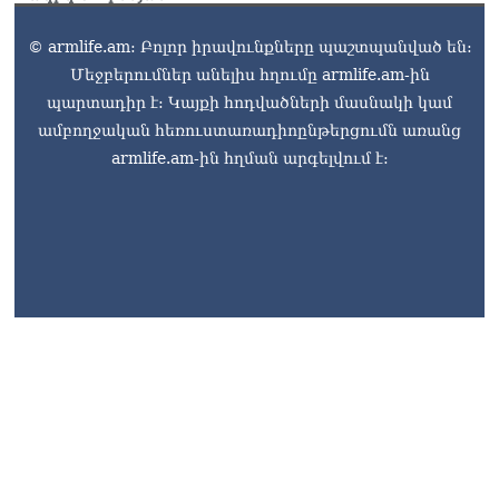
«Հրապարակ». Փաշինյանը
որս է սկսել Ծառուկյանի
© armlife.am: Բոլոր իրավունքները պաշտպանված են:
համախոհների նկատմամբ
08.08.2026
Մեջբերումներ անելիս հղումը armlife.am-ին
պարտադիր է: Կայքի հոդվածների մասնակի կամ
«Հրապարակ». Խիստ
ամբողջական հեռուստառադիոընթերցումն առանց
զգուշացրել են,
armlife.am-ին հղման արգելվում է:
սպառնացել ազատել
08.08.2026
«Ժողովուրդ». Աղվան
Վարդանյանը մեկուսացած
է խմբակցությունից
08.08.2026
«Հրապարակ». Հեռացող
պատգամավորների
հաշվին 5 մլն դրամ գումար
armlife@internet.ru
է փոխանցվել
08.08.2026
ՏԵՍԱՆՅՈւԹ․ Աժ-ն ձերը չէ,
ասոցացիան, թե ձեր մոտ