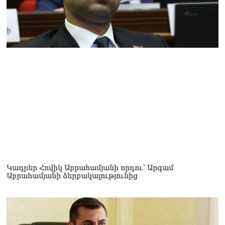
համաշխարհային
խորհուրդը խորապես
մտահոգված է Հայ
առաքելական եկեղեցու
շուրջ ստեղծված
իրավիճակով
08.08.2026
«Հրապարակ». Հայկ
Կոնջորյանի կնոջից շատ
աշխատավարձ ստացող
պաշտոնյաների կանայք էլ
կան
08.08.2026
Ի՞նչն է պակասում
լիակատար երջանկության
Կադրեր Հովիկ Աբրահամյանի որդու՝ Արգամ
համար. Մխիթարյանը նշել
Աբրահամյանի ձերբակալությունից
է կարիերայի գլխավոր
երազանքի մասին
08.08.2026
Խաղաղությունն անշրջելի