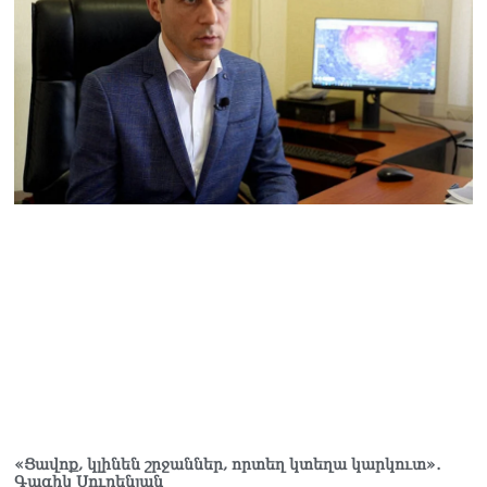
դարձնելու համար
անհրաժեշտություն է
«Լեռնային Ղարաբաղի
հայերի վերադարձի»
իրավունքի մասին
խոսույթը չշարունակելը.
Փաշինյան
08.08.2026
«Ժողովուրդ». Ինչ
փոփոխություններ է արել
ԱԺ-ում Ռուբեն
Ռուբինյանը
08.08.2026
«Հրապարակ». Հայկական
ծիրանի մասին ռուս-
ադրբեջանական
սահմանին մատնել են
«հայկական թերթերը»
08.08.2026
«Ցավոք, կլինեն շրջաններ, որտեղ կտեղա կարկուտ»․
Գագիկ Սուրենյան