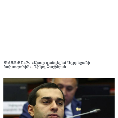
Փաշինյանը զանգահարել է
Ալիևին
08.08.2026
«Ո՞վ է լինելու հաջորդ
քաղաքական
հակառակորդը». Ռուզան
Ստեփանյան
08.08.2026
«Եթե ներքին
ազատություն ունես,
ՏԵՍԱՆՅՈւԹ․ «Այսօր զանգել եմ Ադրբեջանի
կալանքն անցնում է
նախագահին»․ Նիկոլ Փաշինյան
տանելի ռեժիմով»․
Անդրանիկ Թևանյան
08.08.2026
«Ցավոք, կլինեն շրջաններ,
որտեղ կտեղա կարկուտ»․
Գագիկ Սուրենյան
08.08.2026
Եկեղեցիների