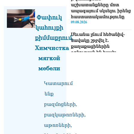
աշխատանքները մոտ
ապագայում սկսելու իրենց
Փափուկ
հաստատակամությունը
09.08.2026
կահույքի
Սեւանա լճում հեծանիվ-
քիմմաքրում,
նավակը շրջվել է.
քաղաքացիներին
Химчистка
օգնության են հասել
мягкой
փրկարարները
09.08.2026
мебели
Ֆիդան. Թուրքիան
աջակցում է դեպի կայուն
Կատարում
խաղաղություն
ենք
Հայաստանի և Ադրբեջանի
շարժմանը
բազմոցների,
09.08.2026
բազկաթոռների,
Կայուն ու տևական
խաղաղության համար
աթոռների,
անհրաժեշտ է, որ