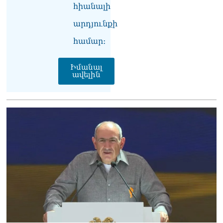
հիանալի
Արգամ Աբրահամյանի
ձերբակալությունից
արդյունքի
08.08.2026
համար։
Ադրբեջանը և Հայաստանը
մեկ տարվա ընթացքում
կարևոր և վճռական քայլեր
Իմանալ
ավելին
են ձեռնարկել, որպեսզի
խաղաղությունը շոշափելի
իրականություն դարձնեն
երկու երկրների
ժողովուրդների համար․
Ֆրանսիայի ԱԳՆ մամուլի
քարտուղար
08.08.2026
Սոբյանինը հայտնել է
Մոսկվային մոտեցող 9
անօդաչու թռչող սարքերի
խnցման մասին
08.08.2026