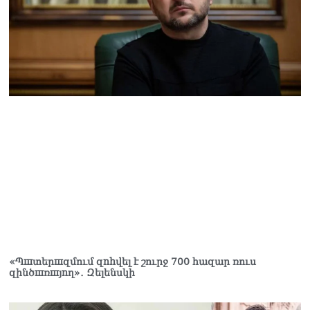
վերահաստատել են TRIPP-
ի կառուցման
աշխատանքները մոտ
ապագայում սկսելու իրենց
հաստատակամությունը
09.08.2026
Սեւանա լճում հեծանիվ-
նավակը շրջվել է.
քաղաքացիներին
օգնության են հասել
փրկարարները
09.08.2026
Ֆիդան. Թուրքիան
աջակցում է դեպի կայուն
խաղաղություն
Հայաստանի և Ադրբեջանի
շարժմանը
«Պшտերшզմում զnhվել է շուրջ 700 հազար ռուս
09.08.2026
զինծшռшյnղ»․ Զելենսկի
Կայուն ու տևական