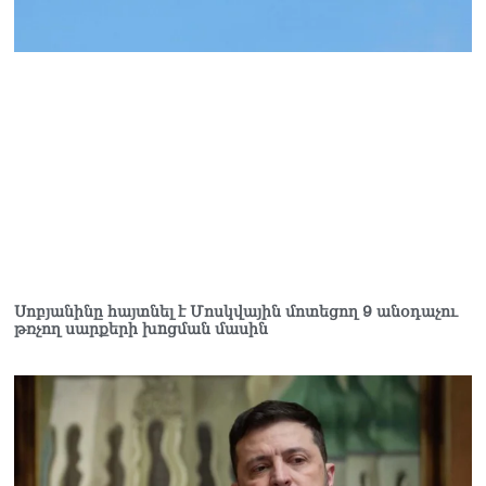
որևէ անձ չկա
09.08.2026
Վեհափառի գործի նոր
մակագրման ընտրությունը
երկու դատավորի միջև է.
«Փաստինֆո»
09.08.2026
Արգամ Աբրահամյանը 2
ամսով կալանավորվեց
09.08.2026
Ծեծկռտnւք՝ Արարատի
մարզում. հնչել են նաև
Սոբյանինը հայտնել է Մոսկվային մոտեցող 9 անօդաչու
թռչող սարքերի խnցման մասին
կրակnցներ, կան 10-ից
ավելի վիրավnրներ
09.08.2026
Նիկոլ Փաշինյանը և
Դոնալդ Թրամփը
հեռախոսազրույցի
ընթացքում