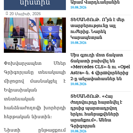
նիստին
Արամ Վարդևանյանին
10.08.2026
20 Մայիսի, 2026
ՏԵՍԱՆՅՈւԹ․ Ո՞րն է մեր
տարբերությունը այլ
ուժերից. Նարեկ
Կարապետյան
10.08.2026
Սիս գյուղի մոտ ճակատ
ճակատի բախվել են
Փոխվարչապետ Մհեր
«Mercedes CLS»-ն ու «Opel
Գրիգորյանը տեսակապի
Astra»-ն․ 4 վիրшվորներից
2-ը անչափահասներ են
միջոցով մասնակցել է
10.08.2026
Եվրասիական
ՏԵՍԱՆՅՈւԹ․ «Հայ
տնտեսական
ժողովուրդը հայտնվել է
հանձնաժողովի խորհրդի
դրսից պարտադրվող
երկու հանրաքվեների
հերթական նիստին:
արանքում». Աննա
Գրիգորյան
Նիստի ընթացքում
10.08.2026