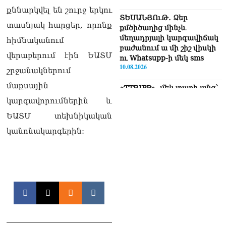
քննարկվել են շուրջ երկու
ՏԵՍԱՆՅՈւԹ․ Ձեր
տասնյակ հարցեր, որոնք
քմծիծաղից մինչև
մեղադրյալի կարգավիճակ
հիմնականում
բաժանում ա մի շիշ վիսկի
վերաբերում էին ԵԱՏՄ
ու Whatsupp-ի մեկ sms
10.08.2026
շրջանակներում
մաքսային
«TTRIPP»․ մեկ տարի անց՝
կես ճանապարհին․
կարգավորումներին և
Տիգրան Դումիկյան
ԵԱՏՄ տեխնիկական
10.08.2026
կանոնակարգերին:
Ուղիղ միացում․ Ազգային
ժողովը շարունակում է իր
աշխատանքը
10.08.2026
Պատասխանատվության և
առաջնային նպատակի՝
մեր բոլորի երազած ուժեղ
Հայաստանի մասին, Արամ