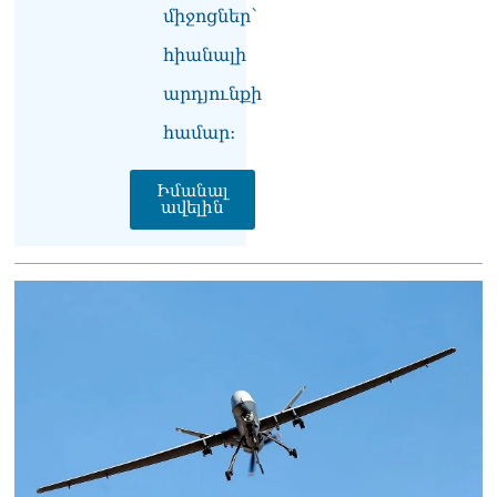
տարի անց. ուր են հասել
միջոցներ՝
կողմերը և ինչ հարցեր են
դեռ մնում չլուծված
հիանալի
10.08.2026
արդյունքի
«Երբ Եկեղեցու
համար։
ինքնավարությունը
դառնում է քրեական
գործ»․ Լիլիա Շուշանյան
Իմանալ
09.08.2026
ավելին
Հայաստանյայց
առաքելական եկեղեցին
ՊԵԿ–ի դեմ հայց է
ներկայացվել
09.08.2026
Դաշտավանի կրակոցների
վերաբերյալ
տեղեկատվությունը չի
համապատասխանում
իրականությանը,
հրազենային վնասվածքով