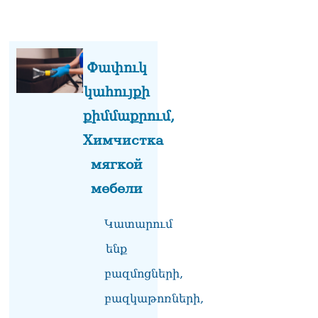
Վարդևանյան
10.08.2026
ՏԵՍԱՆՅՈւԹ․ Ժամանակի
ընթացքում Հայաստանի
Փափուկ
բոլոր գյուղերը այսպիսի
տեսք կստանան. Նարեկ
կահույքի
Կարապետյան
քիմմաքրում,
10.08.2026
Химчистка
ՏԵՍԱՆՅՈւԹ․ Սև ծովից
սառը օդային հոսանքներ
мягкой
են ներթափանցում
мебели
Հայաստան
10.08.2026
Կատարում
Էլեկտրէներգիայի
անջատումներ Երևանում
ենք
և 9 մարզում
10.08.2026
բազմոցների,
բազկաթոռների,
Բաքվի նավթային
տերմինալում հրդեհ է