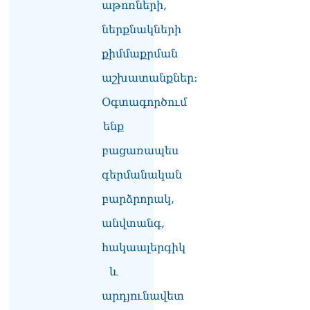
աթոռների,
բռնկվել
10.08.2026
ներքնակների
Բերման են ենթարկվել
քիմմաքրման
«Նարդոսցի Սերգուլիկը»,
աշխատանքներ:
«Փումփուլիկը»,
«Սնայպերչիկը»,
Օգտագործում
«Բեթմենը»,
«Խուճուճիկը»,
ենք
«Խուտուտիկը»,
«Այֆոնչիկը»
բացառապես
10.08.2026
գերմանական
ԱՄՆ նախկին նախագահ
բարձրորակ,
Ջո Բայդենի քաղցկեղը
տարածվել է, շատ ցավ է
անվտանգ,
պատճառում. ինչ է
հայտնում որդին
հակաալերգիկ
10.08.2026
և
Վաշինգտոնյան
արդյունավետ
գագաթնաժողովից մեկ