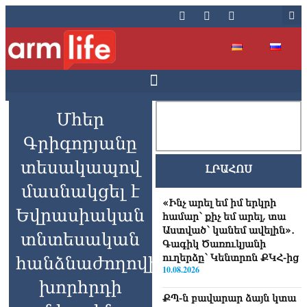
Մհեր
Գրիգորյանը
տեսակապով
ԼՐԱՀՈՍ
մասնակցել է
«Ինչ արել եմ իմ երկրի
Եվրասիական
համար՝ քիչ եմ արել, տա
Աստված՝ կանեմ ավելին»․
տնտեսական
Գագիկ Ծառուկյանի
ուղերձը՝ Կենտրոն ՔԿՀ-ից
հանձնաժողովի
10.08.2026
խորհրդի
ՔՊ-ն բավարար ձայն կտա