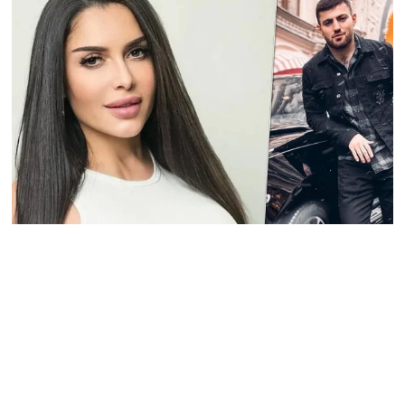
խաղաղության համար
անհրաժեշտ է, որ
արցախցիները
վերադառնան, գերիներն
ազատ արձակվեն․
Բեգլարյան
08.08.2026
Մաhացել է Մեսսիի հայրը
08.08.2026
ՄԻՊ–ն անթույլատրելի է
համարում Արգամ
Աբրահամյանի վերաբերյալ
ՔԿ–ի հաղորդագրությունը
08.08.2026
ՏԵՍԱՆՅՈւԹ․ «Այսօր
զանգել եմ Ադրբեջանի
նախագահին»․ Նիկոլ
Փաշինյան
08.08.2026