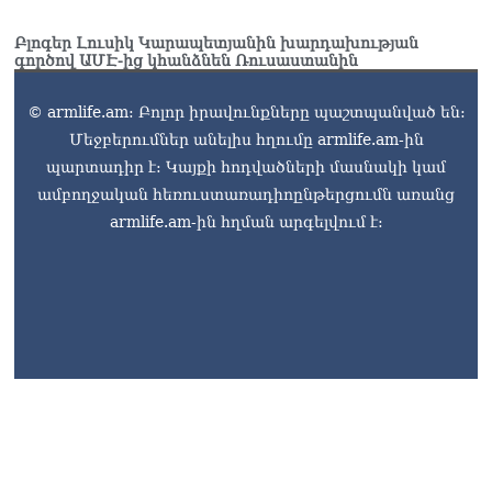
Կադրեր Հովիկ
Աբրահամյանի որդու՝
Բլոգեր Լուսիկ Կարապետյանին խարդախության
Արգամ Աբրահամյանի
գործով ԱՄԷ-ից կհանձնեն Ռուսաստանին
ձերբակալությունից
08.08.2026
© armlife.am: Բոլոր իրավունքները պաշտպանված են:
Մեջբերումներ անելիս հղումը armlife.am-ին
պարտադիր է: Կայքի հոդվածների մասնակի կամ
ամբողջական հեռուստառադիոընթերցումն առանց
armlife.am-ին հղման արգելվում է: