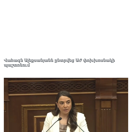
Ի՞նչ կապ կա հայկական
ջրի և Իրանի հետ
համատեղ «գազ՝
էլեկտրաէներգիայի
դիմաց» նախագծի միջև․
«Коммерсант»
05.08.2026
ՏԵՍԱՆՅՈւԹ․ «Դուք
ընդդիմադիր հայացքներ
Վահագն Ալեքսանյանն ընտրվեց ԱԺ փոխխոսնակի
ունեցողներին տեղեկանք
պաշտոնում
չեք տրամադրում».
Անդրանիկ Գևորգյան
05.08.2026
ՌԻԱ «Դաղստան».
Կանխվել է Դաղստան
անօրինական հայկական
արտադրանքի ներմուծման
փորձը
05.08.2026
ՏԵՍԱՆՅՈւԹ․ Ճիշտ եմ