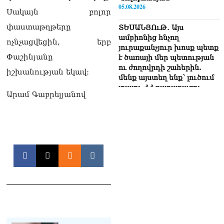
05.08.2026
Սակայն բոլոր
փաստաթղթերը
ՏԵՍԱՆՅՈւԹ․ Այս
ամբիոնից հնչող
ոչնչացվեցին, երբ
յուրաքանչյուր խոսք պետք
Փաշինյանը
է ծառայի մեր պետության
ու ժողովրդի շահերին.
իշխանության եկավ։
մենք այստեղ ենք՝ լուծում
տալու ՀՀ քաղաքացու
Արամ Գաբրելյանով
խնդիրներին. Լենա
Մաթևոսյան
05.08.2026
«Մուլտի Գրուպ» կոնցեռնի
նախկին գլխավոր տնօրեն
Սեդրակ Առուստամյանն ու
ներկա տնօրեն Արթուր
Դալլաքյանը ձերբակալվել
են
05.08.2026
ՏԵՍԱՆՅՈւԹ․ Ասել եմ՝