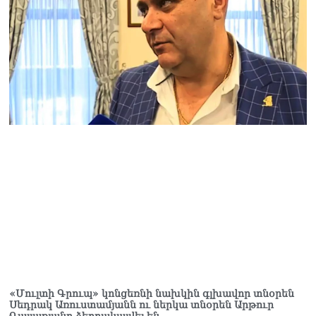
Ուղիղ միացում․
Շարունակվում է
Հայաստանի նորընտիր
Ազգային ժողովի նիստը
05.08.2026
Էլեկտրաէներգիայի
անջատումներ Երևանում
և 9 մարզերում
05.08.2026
«Ժողովուրդ».
Կառավարությունում
անորոշություն է․ բոլորը
սպասում են Լիլիթ
Մակունցի որոշումներին
05.08.2026
«Հրապարակ». Արայիկ
Հարությունյանն աչք է դրել
Մանավազյանի աթոռին
«Մուլտի Գրուպ» կոնցեռնի նախկին գլխավոր տնօրեն
05.08.2026
Սեդրակ Առուստամյանն ու ներկա տնօրեն Արթուր
Դալլաքյանը ձերբակալվել են