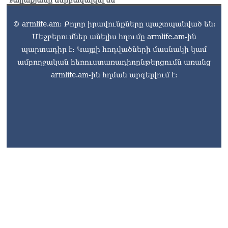
«Ժողովուրդ».
Ընտրությունների օրը
© armlife.am: Բոլոր իրավունքները պաշտպանված են:
Մոսկվայից ՀՀ ժամանած
Մեջբերումներ անելիս հղումը armlife.am-ին
Հովհաննես Սահակյանը
պարտադիր է: Կայքի հոդվածների մասնակի կամ
շուրջ երեք ամիս չի
կարողանում վերադառնալ
ամբողջական հեռուստառադիոընթերցումն առանց
ՌԴ
armlife.am-ին հղման արգելվում է:
05.08.2026
«Հրապարակ»․ Էդգար
Ղազարյանը`ոսկոր ՔՊ-ի
կոկորդին
05.08.2026
«Հրապարակ».
Պապիկյանի հետ կոշտ
զրույց է կայացել. նույնիսկ
մտադրություն ուներ Ալեն
Սիմոնյանի ճակատագրին
արժանացնել
armlife@internet.ru
05.08.2026