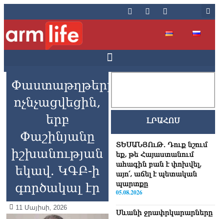
Փաստաթղթերը
ոչնչացվեցին,
երբ
ԼՐԱՀՈՍ
Փաշինյանը
ՏԵՍԱՆՅՈւԹ․ Դուք նշում
իշխանության
եք, թե Հայաստանում
ահագին բան է փոխվել,
եկավ․ ԿԳԲ-ի
այո՛, աճել է պետական
պարտքը
գործակալ էր
05.08.2026
11 Մայիսի, 2026
Սևանի ջրափրկարարները