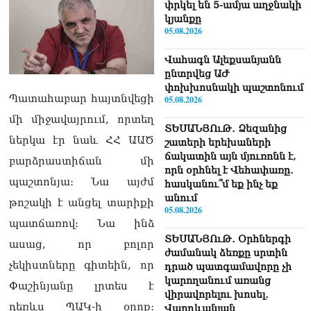
փրկել են 5-ամյա աղջնակի
կյանքը
05.08.2026
Վահագն Ալեքսանյանն
ընտրվեց ԱԺ
փոխխոսնակի պաշտոնում
Պատահաբար հայտնվեցի
05.08.2026
մի միջավայրում, որտեղ
ՏԵՍԱՆՅՈւԹ․ Ձեզանից
ներկա էր նաև ՀՀ ԱԱԾ
շատերի երեխաների
ճակատին այն մյուռոնն է,
բարձրաստիճան մի
որն օրհնել է Վեհափառը․
պաշտոնյա։ Նա այժմ
հասկանու՞մ եք ինչ եք
անում
թոշակի է անցել տարիքի
05.08.2026
պատճառով։ Նա ինձ
ՏԵՍԱՆՅՈւԹ․ Օրհներգի
ասաց, որ բոլոր
ժամանակ ձեռքը սրտին
չեկիստները գիտեին, որ
դրած պատգամավորը չի
կարողանում առանց
Փաշինյանը լրտես է
վիրավորելու խոսել․
դեռևս ՊԱԿ-ի օրոք։
Վարդևանյան