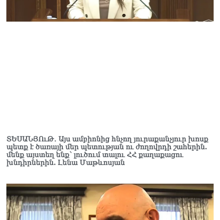
հասկանում, որ դուք 3-4
տարեկանում մտել եք
սրճարան՝ ինչ որ
հաստավիզ ախրանիկներ
են եղել․ Հայկ
Ֆարմանյանը՝ Վահագն
Ալեքսանյանին
05.08.2026
ՏԵՍԱՆՅՈւԹ․ ԳՇ պետը
անակնկալ այց է կատարել
դիրքեր
05.08.2026
ՏԵՍԱՆՅՈւԹ․ Այս ամբիոնից հնչող յուրաքանչյուր խոսք
«Բոնուս»
պետք է ծառայի մեր պետության ու ժողովրդի շահերին.
մենք այստեղ ենք՝ լուծում տալու ՀՀ քաղաքացու
սուպերմարկետների
խնդիրներին. Լենա Մաթևոսյան
ցանցի գրասենյակում
հայտնաբերվել է
հիմնադիրներից գլխավոր
տնօրենի մարմինը
05.08.2026