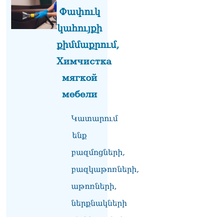
տղամարդ են, թող
Փափուկ
ապացուցեն. Սամվել
Կարապետյանը որեւէ
կահույքի
մեկին չի ուղղորդել.
Դավիթ Ղազինյան
քիմմաքրում,
05.08.2026
Химчистка
ՏԵՍԱՆՅՈւԹ․ Այ տղա ջան,
мягкой
քեզ մի քիչ համեստ
պահիր. Վարդանյանը`
мебели
Կոնջորյանին
05.08.2026
Կատարում
ՏԵՍԱՆՅՈւԹ․ «Եթե որևէ
ենք
մեկիդ իմաստություն է
պակասում, թող խնդրի
բազմոցների,
Աստծուց, և նրան կտրվի»․
Ռուբեն Մխիթարյան
բազկաթոռների,
05.08.2026
աթոռների,
Փաստաբանները բողոքներ
ներքնակների
են ներկայացրել Անդրանիկ
Թևանյանի կալանքի