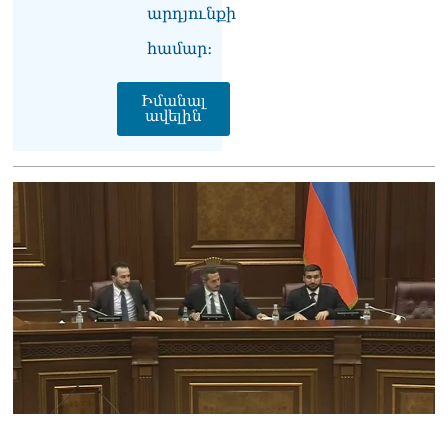
բարեկրթության
արդյունքի
մթնոլորտում
05.08.2026
համար։
Գագիկ Ծառուկյանն
Իմանալ
ընդդեմ Երևանի
ավելին
քաղաքապետարանի
05.08.2026
Անգամ Սիրուշոյի
խանութներ են
шվտոմшտներով,
համազգեստներով մտել,
աչք են վախեցնում
05.08.2026
ՏԵՍԱՆՅՈւԹ․
Ոստիկանության հատուկ
միջոցառումները. 425 անձ
տեղափոխվել է
ոստիկանություն
05.08.2026