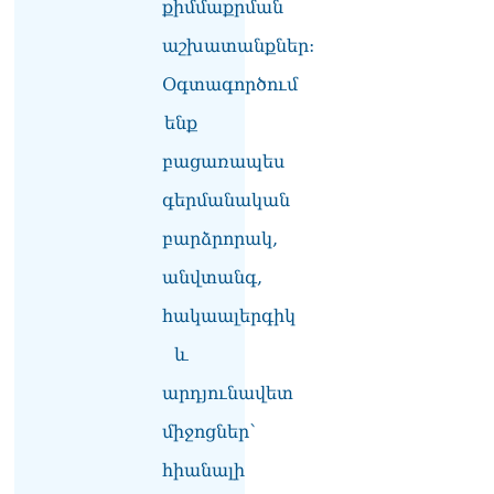
քիմմաքրման
վերաբերյալ դատական
ակտերի դեմ
աշխատանքներ:
05.08.2026
Օգտագործում
«Կոկորդիլոսների
ենք
բուծարանն ի՞նչ եղավ»․
լրագրողը՝ Գարիկ
բացառապես
Սարգսյանին
05.08.2026
գերմանական
«Ադրբեջանը թույլ չի տա
բարձրորակ,
իր տարածքից
անվտանգ,
հարձակումներ
իրականացնել հարևան
հակաալերգիկ
երկրների դեմ»․ Հաջիև
05.08.2026
և
ՏԵՍԱՆՅՈւԹ. Մեր
արդյունավետ
նպատակը ձեզ
միջոցներ՝
իշխանությունից
հեռացնելն է, մենք
հիանալի
կաշխատենք ձեզ հեռացնել