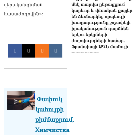
մեկ տարվա ընթացքում
վերականգնման
կարևոր և վճռական քայլեր
համաժողովին»:
են ձեռնարկել, որպեսզի
խաղաղությունը շոշափելի
իրականություն դարձնեն
երկու երկրների
ժողովուրդների համար․
Ֆրանսիայի ԱԳՆ մամուլի
քարտուղար
08.08.2026
Սոբյանինը հայտնել է
Մոսկվային մոտեցող 9
անօդաչու թռչող սարքերի
խnցման մասին
08.08.2026
Փափուկ
Փաշինյանը զանգահարել է
կահույքի
Ալիևին
08.08.2026
քիմմաքրում,
Химчистка
«Ո՞վ է լինելու հաջորդ