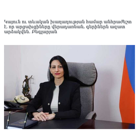
«Հրապարակ». Խիստ
զգուշացրել են,
սպառնացել ազատել
08.08.2026
Կայուն ու տևական խաղաղության համար անհրաժեշտ
է, որ արցախցիները վերադառնան, գերիներն ազատ
արձակվեն․ Բեգլարյան
«Ժողովուրդ». Աղվան
Վարդանյանը մեկուսացած
է խմբակցությունից
08.08.2026
«Հրապարակ». Հեռացող
պատգամավորների
հաշվին 5 մլն դրամ գումար
է փոխանցվել
08.08.2026
ՏԵՍԱՆՅՈւԹ․ Աժ-ն ձերը չէ,
ասոցացիան, թե ձեր մոտ
ԱԺ փոխնախագահ պետք է
աշխատի Վարդևանյանը,
տեղին չէ. Մամիկոն
Ասլանյան
07.08.2026