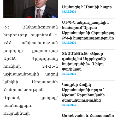
Մաhացել է Մեսսիի հայրը
08.08.2026
ՄԻՊ–ն անթույլատրելի է
ՀՀ Անվտանգության
համարում Արգամ
Աբրահամյանի վերաբերյալ
խորհուրդը հայտնում է.
ՔԿ–ի հաղորդագրությունը
08.08.2026
«ՀՀ անվտանգության
խորհրդի քարտուղար
ՏԵՍԱՆՅՈւԹ․ «Այսօր
Արմեն Գրիգորյանը
զանգել եմ Ադրբեջանի
նախագահին»․ Նիկոլ
հունիսի 24-25-ն
Փաշինյան
08.08.2026
աշխատանքային այցով
կմեկնի Լեհաստանի
Կադրեր Հովիկ
Հանրապետության
Աբրահամյանի որդու՝
Արգամ Աբրահամյանի
Գդանսկ քաղաք՝
ձերբակալությունից
08.08.2026
մասնակցելու
Ուկրաինայի
Ադրբեջանը և Հայաստանը