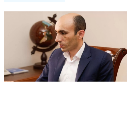
իրավունքի մասին
խոսույթը չշարունակելը.
Փաշինյան
08.08.2026
«Ժողովուրդ». Ինչ
փոփոխություններ է արել
ԱԺ-ում Ռուբեն
Ռուբինյանը
08.08.2026
«Հրապարակ». Հայկական
ծիրանի մասին ռուս-
ադրբեջանական
սահմանին մատնել են
«հայկական թերթերը»
08.08.2026
«Հրապարակ». Փաշինյանը
որս է սկսել Ծառուկյանի
համախոհների նկատմամբ
08.08.2026