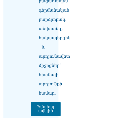
բացառապես
իրավիճակով
08.08.2026
գերմանական
«Հրապարակ». Հայկ
բարձրորակ,
Կոնջորյանի կնոջից շատ
անվտանգ,
աշխատավարձ ստացող
պաշտոնյաների կանայք էլ
հակաալերգիկ
կան
08.08.2026
և
Ի՞նչն է պակասում
արդյունավետ
լիակատար երջանկության
միջոցներ՝
համար. Մխիթարյանը նշել
է կարիերայի գլխավոր
հիանալի
երազանքի մասին
08.08.2026
արդյունքի
Խաղաղությունն անշրջելի
համար։
դարձնելու համար
անհրաժեշտություն է
Իմանալ
«Լեռնային Ղարաբաղի
ավելին
հայերի վերադարձի»