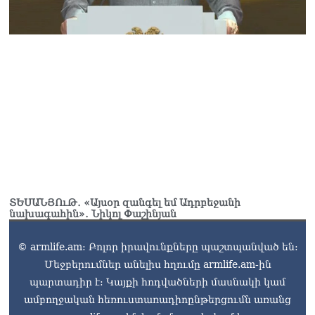
դատավորը ինքնաբացարկ
հայտնեց
07.08.2026
ՏԵՍԱՆՅՈւԹ․ «Եթե դու
վարչապետ ես, չի
նշանակում՝ ինչ ուզես,
կարաս անես»․ Նարեկ
Կարապետյան
07.08.2026
Խայտառակություն է, մի
հատ ուշադիր լսեք՝
Ամենայն Հայոց
Կաթողիկոսի դատ.
ՏԵՍԱՆՅՈւԹ․ «Այսօր զանգել եմ Ադրբեջանի
նախագահին»․ Նիկոլ Փաշինյան
Տիգրան Աբրահամյան
07.08.2026
© armlife.am: Բոլոր իրավունքները պաշտպանված են:
ՏԵՍԱՆՅՈւԹ․ «Վեհափառ,
Մեջբերումներ անելիս հղումը armlife.am-ին
վեհափառ»
պարտադիր է: Կայքի հոդվածների մասնակի կամ
վանկարկումների ու
հավատավոր ժողովրդի
ամբողջական հեռուստառադիոընթերցումն առանց
հոծ բազմության միջով