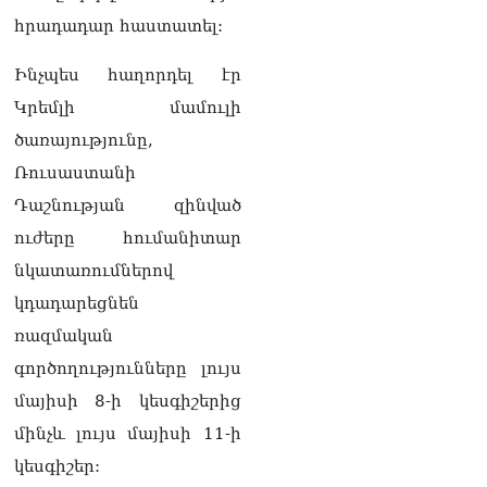
կուղարկեն ցորենի նոր
հրադադար հաստատել:
խմբաքանակ
06.08.2026
Ինչպես հաղորդել էր
Ուղիղ միացում․ ՀՀ
Կրեմլի մամուլի
կառավարության
ծառայությունը,
հերթական նիստը
06.08.2026
Ռուսաստանի
Դաշնության զինված
Երկար ժամանակ լույս չի
լինելու Երևանում և բոլոր
ուժերը հումանիտար
մարզերում
06.08.2026
նկատառումներով
կդադարեցնեն
«Հրապարակ». Մեղրին
ռազմական
կարեւոր է` չի կարելի
«պռավալ տալ. Կենաց
գործողությունները լույս
մահու կռիվ ենք տալու»
06.08.2026
մայիսի 8-ի կեսգիշերից
մինչև լույս մայիսի 11-ի
«Հրապարակ». Իրավունք
կեսգիշեր:
չունեն իրենց