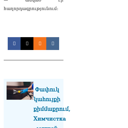
Վահագն Ալեքսանյանն
հաղորդագրությունում։
ընտրվեց ԱԺ
փոխխոսնակի պաշտոնում
05.08.2026
ՏԵՍԱՆՅՈւԹ․ Ձեզանից
շատերի երեխաների
ճակատին այն մյուռոնն է,
որն օրհնել է Վեհափառը․
հասկանու՞մ եք ինչ եք
անում
05.08.2026
ՏԵՍԱՆՅՈւԹ․ Օրհներգի
ժամանակ ձեռքը սրտին
Փափուկ
դրած պատգամավորը չի
կարողանում առանց
կահույքի
վիրավորելու խոսել․
Վարդևանյան
քիմմաքրում,
05.08.2026
Химчистка
ՏԵՍԱՆՅՈւԹ․ Այս