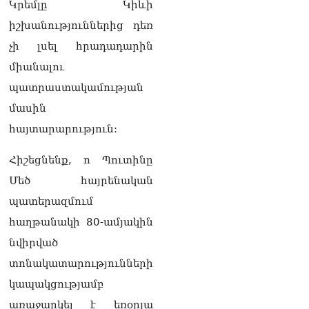
Կրեմլը Կիևի
ԱԳՆ-ն 1 մլն դոլար
իշխանություններից դեռ
կստանա արտերկրում
Անկախության 35–ամյակի
չի լսել հրադադարին
միջոցառումների համար
միանալու
06.08.2026
պատրաստակամության
Ուղիղ միացում․ Ազգային
մասին
ժողովը շարոնակում է իր
աշխատանքը
հայտարարություն:
06.08.2026
Հիշեցնենք, ո Պուտինը
Փաշինյանը
Մեծ հայրենական
պաշտոնյաներին կոչ արեց
վերանայել աշխատանքի
պատերազմում
մոտեցումները և
հաղթանակի 80-ամյակին
բարձրացնել
կառավարության
նվիրված
արդյունավետությունը
06.08.2026
տոնակատարությունների
կապակցությամբ
Ռուսաստանից Հայաստան
Ադրբեջանի տարածքով
առաջարկել է եռօրյա