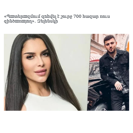
«Պшտերшզմում զnhվել է շուրջ 700 հազար ռուս
զինծшռшյnղ»․ Զելենսկի