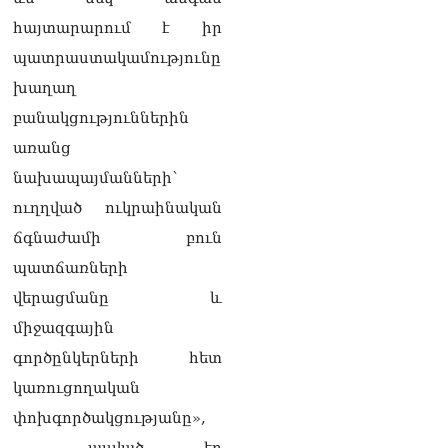
կալանավորվել է
06.08.2026
հայտարարում է իր
պատրաստակամությունը
ՏԵՍԱՆՅՈւԹ․ Իրապես, չեմ
խաղաղ
ուզել ունենալ «Պլան Բ»
Հայաստանին, որովհետև
բանակցություններին
հավատում եմ Հայաստանի
առանց
հաջողությանը. Նարեկ
Կարապետյան
նախապայմանների՝
06.08.2026
ուղղված ուկրաինական
ՏԵՍԱՆՅՈւԹ․ Դուք նշում
ճգնաժամի բուն
եք, թե Հայաստանում
ահագին բան է փոխվել,
պատճառների
այո՛, աճել է պետական
վերացմանը և
պարտքը
05.08.2026
միջազգային
գործընկերների հետ
Սևանի ջրափրկարարները
փրկել են 5-ամյա աղջնակի
կառուցողական
կյանքը
փոխգործակցությանը»,
05.08.2026
— ասված էր