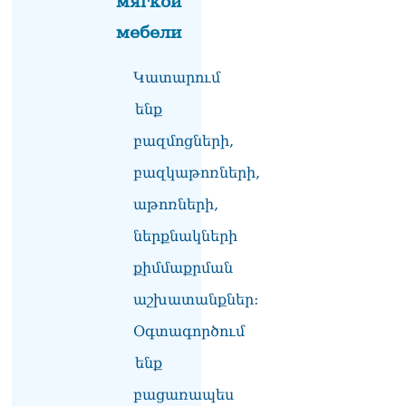
мягкой
ամբիոնից հնչող
յուրաքանչյուր խոսք պետք
мебели
է ծառայի մեր պետության
ու ժողովրդի շահերին.
Կատարում
մենք այստեղ ենք՝ լուծում
տալու ՀՀ քաղաքացու
ենք
խնդիրներին. Լենա
Մաթևոսյան
բազմոցների,
05.08.2026
բազկաթոռների,
«Մուլտի Գրուպ» կոնցեռնի
աթոռների,
նախկին գլխավոր տնօրեն
Սեդրակ Առուստամյանն ու
ներքնակների
ներկա տնօրեն Արթուր
Դալլաքյանը ձերբակալվել
քիմմաքրման
են
05.08.2026
աշխատանքներ:
ՏԵՍԱՆՅՈւԹ․ Ասել եմ՝
Օգտագործում
տղամարդ են, թող
ենք
ապացուցեն. Սամվել
Կարապետյանը որեւէ
բացառապես
մեկին չի ուղղորդել.