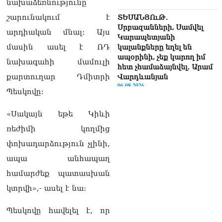
նախաձեռնությունը
շարունակում է
ՏԵՍԱՆՅՈւԹ․
Սրբազանների, Սամվել
արդիական մնալ: Այս
Կարապետյանի
մասին ասել է ՌԴ
կալանքները եղել են
ապօրինի, չեք կարող իմ
նախագահի մամուլի
հետ չհամաձայնվել․ Արամ
քարտուղար Դմիտրի
Վարդևանյան
06.08.2026
Պեսկովը:
Ամենայն Հայոց
«Սակայն եթե Կիևի
Կաթողիկոսը և 6
եպիսկոպոսները
ռեժիմի կողմից
մասնակցելու են
փոխադարձություն չլինի,
դատական առաջին
նիստին
ապա անհապաղ
06.08.2026
համարժեք պատասխան
Վահագ Մարտիրոսյանը
կտրվի»,- ասել է նա։
որոնվում է որպես անհետ
կորած
Պեսկովը հավելել է, որ
06.08.2026