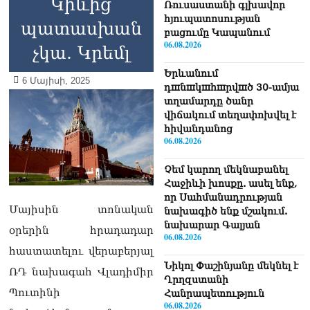
Կիևից
Ռուսաստանի գլխավոր
հյուպատոսության
պատասխան
բացումը Կապանում
06.08.2026
չկա. Կրեմլ
Երևանում
6 Մայիսի, 2025
դшնшկшհшրվшծ 30-ամյա
տղամարդը ծանր
վիճակում տեղափոխվել է
հիվանդանոց
06.08.2026
Չեմ կարող մեկնաբանել
Հաջիևի խոսքը. ասել ենք,
որ Սահմանադրության
Մայիսին տոնական
նախագիծ ենք մշակում.
նախարար Գալյան
օրերին հրադադար
06.08.2026
հաստատելու վերաբերյալ
Նիկոլ Փաշինյանը մեկնել է
ՌԴ նախագահ Վլադիմիր
Ղրղզստանի
Պուտինի
Հանրապետություն
06.08.2026