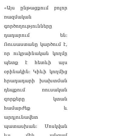
վիրավորվածությունը
ցույց տալ
«Այս ընթացքում բոլոր
06.08.2026
ռազմական
«Հրապարակ». ՔՊ
գործողությունները
հնաբնակները խիստ
դադարում են:
հիասթափված են նորերից
06.08.2026
Ռուսաստանը կարծում է,
որ ուկրաինական կողմը
«Ժողովուրդ». Ալեն
Սիմոնյանի ընտանիքը
պետք է հետևի այս
լքում է կառավարական
օրինակին: Կիևի կողմից
ամառանոցը
06.08.2026
հրադադարի խախտման
դեպքում ռուսական
«Ժողովուրդ».
Իշխանությունները լուծել
զորքերը կտան
են Կոտայքի մարզպետի
համարժեք և
թեկնածուի հարցը
06.08.2026
արդյունավետ
պատասխան: Մոսկվան
Սեդրակ Առուստամյանը
երկու ամսով
ևս մեկ անգամ