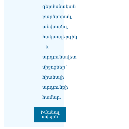
Դավիթ Ղազինյան
գերմանական
05.08.2026
բարձրորակ,
ՏԵՍԱՆՅՈւԹ․ Այ տղա ջան,
անվտանգ,
քեզ մի քիչ համեստ
պահիր. Վարդանյանը`
հակաալերգիկ
Կոնջորյանին
05.08.2026
և
արդյունավետ
միջոցներ՝
հիանալի
արդյունքի
համար։
Իմանալ
ավելին