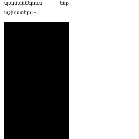
պայմաններում ենք
կորած
06.08.2026
աշխատելու»:
ԱԳՆ-ն 1 մլն դոլար
կստանա արտերկրում
Անկախության 35–ամյակի
միջոցառումների համար
06.08.2026
Ուղիղ միացում․ Ազգային
ժողովը շարոնակում է իր
աշխատանքը
06.08.2026
Փաշինյանը
պաշտոնյաներին կոչ արեց
վերանայել աշխատանքի
մոտեցումները և
բարձրացնել
կառավարության
արդյունավետությունը
06.08.2026