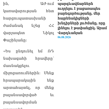
ին, ԱԺ-ում
պարգևավճարներն
ուղղելու է բացառապես
կառավարության հետ
բարեգործությանը, մեր
հարցուպատասխանի
հայրենակիցների
խնդիրների լուծմանը, որը
ժամանակ նշեց ՀՀ
լինելու է թափանցիկ. Արամ
վարչապետ Նիկոլ
Վարդևանյան
06.08.2026
Փաշինյանը:
ՏԵՍԱՆՅՈւԹ․ «Ինձ թվում
«Ես ընդունել եմ ՌԴ
էր՝ իրենք ուշքի կգան, բայց
դեռ շարունակում են».
նախագահի հրավերը՝
Կարապետյանը՝
մասնակցելու
հոգևորականների դեմ
քրեական գործընթացի
միջոցառումներին: Մենք
մասին
հրապարակային ենք
06.08.2026
արտահայտել, որ մենք
Հայաստանի ներկայիս
բալանսավորված եւ
իշխանությունը ձախողում
է թե՛ երկրի ներսում
բալանսավորման
ազգային