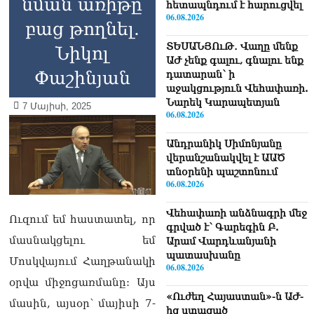
նման առիթը
հետապնդում է հարուցվել
06.08.2026
բաց թողնել.
ՏԵՍԱՆՅՈւԹ․ Վաղը մենք
Նիկոլ
ԱԺ չենք գալու, գնալու ենք
Փաշինյան
դատարան՝ ի
աջակցություն Վեհափառի.
Նարեկ Կարապետյան
7 Մայիսի, 2025
06.08.2026
Անդրանիկ Սիմոնյանը
վերանշանակվել է ԱԱԾ
տնօրենի պաշտոնում
06.08.2026
Վեհափառի անձնագրի մեջ
Ուզում եմ հաստատել, որ
գրված է՝ Գարեգին Բ.
մասնակցելու եմ
Արամ Վարդևանյանի
պատասխանը
Մոսկվայում Հաղթանակի
06.08.2026
օրվա միջոցառմանը: Այս
«Ուժեղ Հայաստան»-ն ԱԺ-
մասին, այսօր՝ մայիսի 7-
ից ստացած