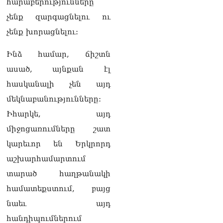
հարաբերությունները
Եկեղեցու գործին, մի հատ
չենք զարգացնելու ու
էլ ասում են՝ չի կատարվում
վճիռը
չենք խորացնելու:
06.08.2026
Ինձ համար, ճիշտն
Նորապատում գործող
բենզալցակայանում
ասած, այնքան էլ
պայթյուն է տեղի ունեցել.
հասկանալի չեն այդ
կան վիրավորներ
06.08.2026
մեկնաբանությունները:
Իհարկե, այդ
Բաքվի վերաքննիչ
դատարանն անփոփոխ է
միջոցառումները շատ
թողել հայ գերիների
կարեւոր են Երկրորդ
դատավճիռները
06.08.2026
աշխարհամարտում
տարած հաղթանակի
ՌԴ-ի և Հայաստանի միջև
ապրանքաշրջանառությունը
համատեքստում, բայց
կտրուկ նվազում է․
նաեւ այդ
Օվերչուկ
06.08.2026
հանդիպումներում