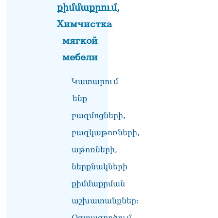
քիմմաքրում,
«Հրապարակ». Իրավունք
չունեն իրենց
Химчистка
վիրավորվածությունը
ցույց տալ
мягкой
06.08.2026
мебели
«Հրապարակ». ՔՊ
հնաբնակները խիստ
Կատարում
հիասթափված են նորերից
06.08.2026
ենք
բազմոցների,
բազկաթոռների,
աթոռների,
ներքնակների
քիմմաքրման
աշխատանքներ:
Օգտագործում