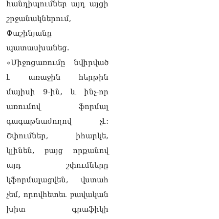
հանդիպումներ այդ այցի
Ղրղզստանի
Հանրապետություն
շրջանակներում,
06.08.2026
Փաշինյանը
ՏԵՍԱՆՅՈւԹ․
պատասխանեց.
Սրբազանների, Սամվել
«Միջոցառումը նվիրված
Կարապետյանի
կալանքները եղել են
է առաջին հերթին
ապօրինի, չեք կարող իմ
մայիսի 9-ին, և ինչ-որ
հետ չհամաձայնվել․ Արամ
Վարդևանյան
առումով ֆորմալ
06.08.2026
գագաթնաժողով չէ:
Ամենայն Հայոց
Շփումներ, իհարկե,
Կաթողիկոսը և 6
կլինեն, բայց որքանով
եպիսկոպոսները
մասնակցելու են
այդ շփումները
դատական առաջին
կֆորմալացվեն, վստահ
նիստին
06.08.2026
չեմ, որովհետեւ բավական
խիտ գրաֆիկի
Վահագ Մարտիրոսյանը
որոնվում է որպես անհետ