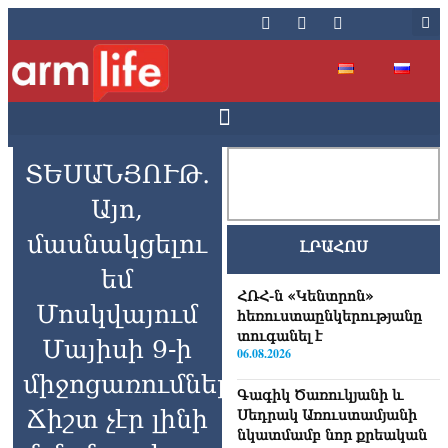
ՏԵՍԱՆՅՈՒԹ․
Այո,
մասնակցելու
ԼՐԱՀՈՍ
եմ
ՀՌՀ-ն «Կենտրոն»
Մոսկվայում
հեռուստաընկերությանը
տուգանել է
Մայիսի 9-ի
06.08.2026
միջոցառումներին.
Գագիկ Ծառուկյանի և
Ճիշտ չէր լինի
Սեդրակ Առուստամյանի
նկատմամբ նոր քրեական