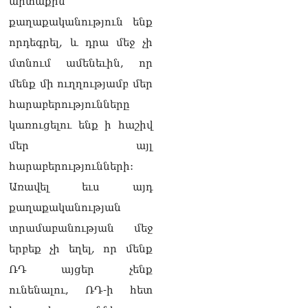
արտաքին
համերաշխության
պահպանման, թե՛
քաղաքականություն ենք
արտաքին ճակատում հայ
որդեգրել, և դրա մեջ չի
ժողովրդի շահերի
պաշտպանության գործը․
մտնում ամենեւին, որ
Մարիաննա
մենք մի ուղղությամբ մեր
Ղահրամանյան
06.08.2026
հարաբերությունները
կառուցելու ենք ի հաշիվ
Եթե ուզում եք՝ ռեբուսը
լուծենք, ասեք՝ մի քանի
մեր այլ
ամսվա մեջ ՀՀ-ն 29 800-ից
հարաբերությունների:
ո՞նց դարձավ 29 743 քկմ
06.08.2026
Առավել եւս այդ
քաղաքականության
ՏԵՍԱՆՅՈւԹ․ «Մենք մեր
խոսքը դեռ կասենք»․
տրամաբանության մեջ
Դավիթ Իշխանյան
06.08.2026
երբեք չի եղել, որ մենք
ՌԴ այցեր չենք
ՏԵՍԱՆՅՈւԹ․ Աբսուրդ
ունենալու, ՌԴ-ի հետ
մեկ՝ դատարանը ո՞նց
կարող է միջամտել