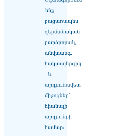
ենք
բացառապես
գերմանական
բարձրորակ,
անվտանգ,
հակաալերգիկ
և
արդյունավետ
միջոցներ՝
հիանալի
արդյունքի
համար։