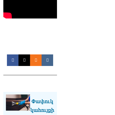
Ռուսաստանից Հայաստան
Ադրբեջանի տարածքով
կուղարկեն ցորենի նոր
խմբաքանակ
06.08.2026
Ուղիղ միացում․ ՀՀ
կառավարության
հերթական նիստը
06.08.2026
Երկար ժամանակ լույս չի
լինելու Երևանում և բոլոր
մարզերում
06.08.2026
«Հրապարակ». Մեղրին
կարեւոր է` չի կարելի
«պռավալ տալ. Կենաց
Փափուկ
մահու կռիվ ենք տալու»
06.08.2026
կահույքի