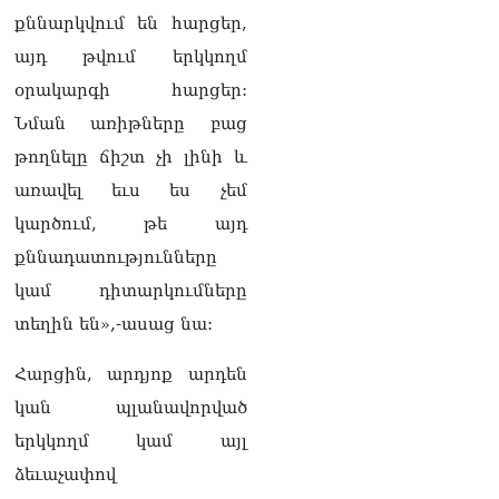
քննարկվում են հարցեր,
Մոսկվան և Երևանը
քննարկում են
այդ թվում երկկողմ
Ռուսաստանի գլխավոր
օրակարգի հարցեր:
հյուպատոսության
բացումը Կապանում
Նման առիթները բաց
06.08.2026
թողնելը ճիշտ չի լինի և
Երևանում
առավել եւս ես չեմ
դшնшկшհшրվшծ 30-ամյա
կարծում, թե այդ
տղամարդը ծանր
վիճակում տեղափոխվել է
քննադատությունները
հիվանդանոց
06.08.2026
կամ դիտարկումները
տեղին են»,-ասաց նա:
Չեմ կարող մեկնաբանել
Հաջիևի խոսքը. ասել ենք,
Հարցին, արդյոք արդեն
որ Սահմանադրության
նախագիծ ենք մշակում.
կան պլանավորված
նախարար Գալյան
երկկողմ կամ այլ
06.08.2026
ձեւաչափով
Նիկոլ Փաշինյանը մեկնել է