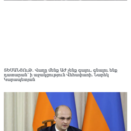
ՏԵՍԱՆՅՈւԹ․ Վաղը մենք ԱԺ չենք գալու, գնալու ենք
դատարան՝ ի աջակցություն Վեհափառի. Նարեկ
Կարապետյան