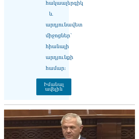
07.08.2026
հակաալերգիկ
և
Ռուսաստանը
ահազանգում է, որ կարող է
արդյունավետ
դադարել զբոսաշրջային
ռեսուրսի հոսքը դեպի
միջոցներ՝
Հայաստան․ ինչ տեղի
հիանալի
կունենա
07.08.2026
արդյունքի
Միշուստինը «ոտքի վրա»
համար։
շփվել է Փաշինյանի հետ
07.08.2026
Իմանալ
ավելին
ՏԵՍԱՆՅՈւԹ․ Այսօր մեր
ամոթի օրն է,
խայտառակություն է՝
դատում են Վեհափառին.
Մարիաննա
Ղահրամանյան
07.08.2026
Եկեղեցու հեղինակության