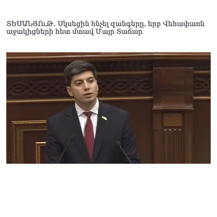
ՏԵՍԱՆՅՈւԹ․ Սկսեցին հնչել զանգերը, երբ Վեհափառն
աջակիցների հետ մտավ Մայր Տաճար