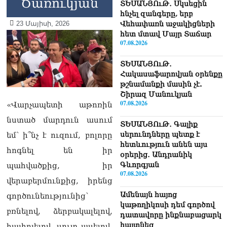
Ծառուկյան
ՏԵՍԱՆՅՈւԹ․ Սկսեցին
հնչել զանգերը, երբ
23 Մայիսի, 2026
Վեհափառն աջակիցների
հետ մտավ Մայր Տաճար
07.08.2026
ՏԵՍԱՆՅՈւԹ․
Հակասաֆարովյան օրենքը
թշնամանքի մասին չէ.
Շիրազ Մանուկյան
07.08.2026
«Վարչապետի աթոռին
նստած մարդուն ասում
ՏԵՍԱՆՅՈւԹ․ Գալիք
սերունդները պետք է
եմ՝ ի՞նչ է ուզում, բոլորը
հետևություն անեն այս
հոգնել են իր
օրերից․ Անդրանիկ
Գևորգյան
պահվածքից, իր
07.08.2026
վերաբերմունքից, իրենց
Ամենայն հայոց
գործունեությունից՝
կաթողիկոսի դեմ գործով
բռնելով, ձերբակալելով,
դատավորը ինքնաբացարկ
հայտնեց
հայհոյելով, սուտ ասելով,