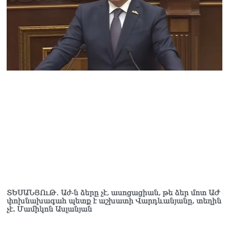
և նրա հոգևոր
առաքելության դեմ
ուղղված ՀՀ
իշխանությունների
գործողությունները
հակասահմանադրական
են և հակազգային. ՀՅԴ
Բյուրո
07.08.2026
Ծնողների շիրիմի մոտ
հայտնաբերել է
տղամարդու մшրմին,
հրшզեն և նшմшկ
07.08.2026
ՏԵՍԱՆՅՈւԹ․ ՔՊ-ն այսօր
դատում է ձեր խիղճը,
նրանց, ովքեր Հուդայի
ՏԵՍԱՆՅՈւԹ․ Աժ-ն ձերը չէ, ասոցացիան, թե ձեր մոտ ԱԺ
փոխնախագահ պետք է աշխատի Վարդևանյանը, տեղին
ճանապարհով չեն գնացել.
չէ. Մամիկոն Ասլանյան
Գառնիկ Դավթյան
07.08.2026