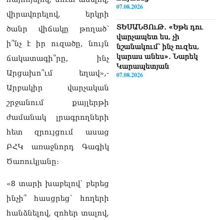
07.08.2026
վիրավորելով, երկրի
ՏԵՍԱՆՅՈւԹ․ «Եթե դու
ծանր վիճակը թողած՝
վարչապետ ես, չի
ի՞նչ է իր ուզածը, նույն
նշանակում՝ ինչ ուզես,
կարաս անես»․ Նարեկ
ճակատագի՞րը, ինչ
Կարապետյան
Արցախո՞ւմ եղավ»,-
07.08.2026
Արբակիր վարչական
Խայտառակություն է, մի
շրջանում քայլերթի
հատ ուշադիր լսեք՝
Ամենայն Հայոց
ժամանակ լրագրողների
Կաթողիկոսի դատ.
հետ զրույցում ասաց
Տիգրան Աբրահամյան
07.08.2026
ԲՀԿ առաջնորդ Գագիկ
Ծառուկյանը։
ՏԵՍԱՆՅՈւԹ․ «Վեհափառ,
վեհափառ»
«8 տարի խաբելով՝ բերեց
վանկարկումների ու
հավատավոր ժողովրդի
ինչի՞ հասցրեց՝ հողերի
հոծ բազմության միջով
հանձնելով, զոհեր տալով,
Կաթողիկոսը մտավ