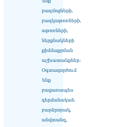
ենք
Հակոբյանին
բազմոցների,
07.08.2026
բազկաթոռների,
Նիկոլ Փաշինյանի քավոր
մարզպետն ավելի քան 5
աթոռների,
տարում ոչ մի ասուլիս չի
տվել. Ոսկան Սարգսյան
ներքնակների
07.08.2026
քիմմաքրման
ՄԱԿ Գլխավոր
աշխատանքներ:
քարտուղարի ուղերձը
Փաշինյանին
Օգտագործում
արտահայտում է թերեւս
համաշխարհային
ենք
անցուդարձում շատ բան
բացառապես
որոշող կենտրոնների
տրամադրություններ
գերմանական
07.08.2026
բարձրորակ,
Դուք էլ մի դատվեք, դուք
մի անգամ դատվել եք.
անվտանգ,
Ղազինյանը՝ ՔՊ–ականին