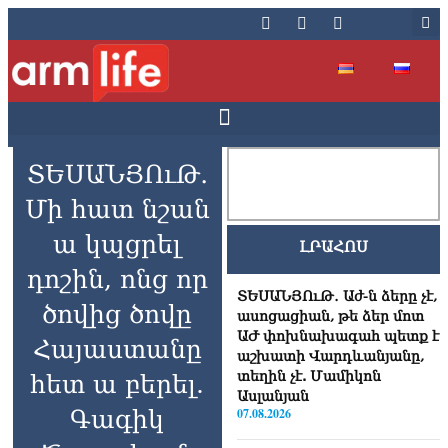
ՏԵՍԱՆՅՈւԹ․
Մի հատ նշան
ա կպցրել
ԼՐԱՀՈՍ
դոշին, ոնց որ
ՏԵՍԱՆՅՈւԹ․ Աժ-ն ձերը չէ,
ծովից ծովը
ասոցացիան, թե ձեր մոտ
ԱԺ փոխնախագահ պետք է
Հայաստանը
աշխատի Վարդևանյանը,
տեղին չէ. Մամիկոն
հետ ա բերել.
Ասլանյան
Գագիկ
07.08.2026