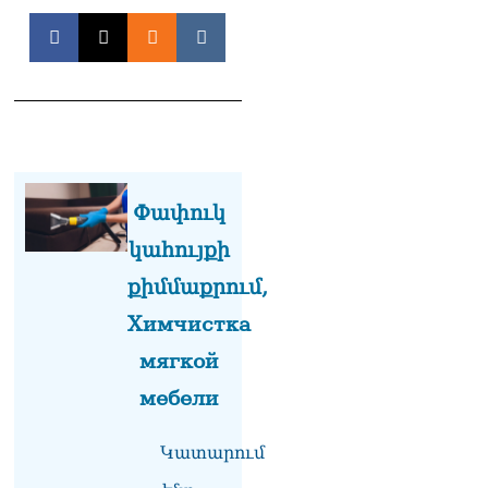
Փաշինյանը հասկացրել է,
որ Հայաստանին
Եվրամիության հետ
մերձեցման մղել է
Լուկաշենկոն
07.08.2026
ՀՀ–ի համար ԵԱՏՄ–ի հետ
համագործակցության
խորացումը
Փափուկ
առաջնահերթություն է.
կահույքի
Փաշինյան
07.08.2026
քիմմաքրում,
ՀԲԸՄ-ն կոչ է անում
Химчистка
կասեցնել քրեական
мягкой
վարույթը, որը հակասում է
մեր պատմական
мебели
ավանդույթներին
07.08.2026
Կատարում
Քննչական կոմիտեն
արձագանքել է Աննա