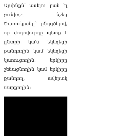
լրագրողը՝ Էդգար
Այսինքն՝ ասելու բան էլ
Ղազարյանին
չունի»,- նշեց
07.08.2026
Ծառուկյանը՝ ընդգծելով,
ՏԵՍԱՆՅՈւԹ․ Փաշինյանը
որ ժողովուրդը պետք է
հայտարարել է, որ
Եվրամիությունը
ընտրի կա՛մ եկեղեցի
Հայաստանի վրա
քանդողին կամ եկեղեցի
ազդեցության լծակներ
չունի
կառուցողին, երկիրը
07.08.2026
շենացնողին կամ երկիրը
ՏԵՍԱՆՅՈւԹ․ «Ցավոք,
քանդող, ավերակ
լոգիստիկ խնդիրների
սարքողին։
պատճառով մեր
փոխադարձ առևտրի
ծավալն այնքան էլ մեծ չէ»․
Նիկոլ Փաշինյանը՝
Ղրղզստանի նախագահին
07.08.2026
Տիկի՜ն Ղազարյան, ցույց