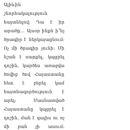
դատարան
Ալիևին
07.08.2026
շնորհակալություն
Ռուսաստանում հայտնել
հայտնելով։ Դա է իր
են, որ կանխել են
Հայաստան 16 մլն ռուբլու
արածը․․․ Այսօր ինքն ի՞նչ
ապօրինի արտահանումը
ծրագիր է ներկայացնում։
07.08.2026
Ոչ մի ծրագիր չունի։ Մի
Ուղիղ միացում․ ԱՄՈԹԻ
նշան է սարքել, կպցրել
ՕՐ․ Կաթողիկոսի գործով
դատական առաջին նիստը
դոշին, կարծես առաջվա
07.08.2026
ծովից ծով Հայաստանը
ՏԵՍԱՆՅՈւԹ․ «Այսօր ձեզ
հետ է բերել կամ
համար ազգային ամոթի
հայտնագործություն է
օ՞ր է»․ լրագրողը՝ ՔՊ-
ական պատգամավոր
արել։ Մասնատված
Ռուզաննա Երեմյանին
Հայաստանը կպցրել է
07.08.2026
դոշին, ման է գալիս ու ոչ
ՏԵՍԱՆՅՈւԹ․ «Հնարավո՞ր
մի բան չի ասում։
է զրկվեք մանդատից»․