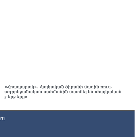
. Շիրազ Մանուկյան
8.2026
ՍԱՆՅՈւԹ․ Գալիք սերունդները պետք է հետևություն անեն
ս օրերից․ Անդրանիկ Գևորգյան
8.2026
ենայն հայոց կաթողիկոսի դեմ գործով դատավորը
քնաբացարկ հայտնեց
8.2026
ՍԱՆՅՈւԹ․ «Եթե դու վարչապետ ես, չի նշանակում՝ ինչ
զես, կարաս անես»․ Նարեկ Կարապետյան
8.2026
«Հրապարակ». Հայկական ծիրանի մասին ռուս-
ադրբեջանական սահմանին մատնել են «հայկական
յտառակություն է, մի հատ ուշադիր լսեք՝ Ամենայն Հայոց
թերթերը»
թողիկոսի դատ. Տիգրան Աբրահամյան
8.2026
ru
ՍԱՆՅՈւԹ․ «Վեհափառ, վեհափառ» վանկարկումների ու
վատավոր ժողովրդի հոծ բազմության միջով Կաթողիկոսը
ավ դատարան