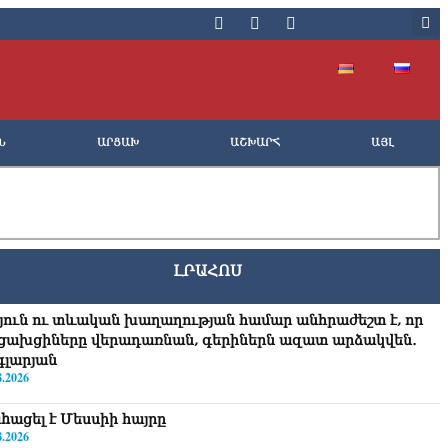
Ն
ԱՐՑԱԽ
ԱՇԽԱՐՀ
ԱՅԼ
ԼՐԱՀՈՍ
յուն ու տևական խաղաղության համար անհրաժեշտ է, որ
ցախցիները վերադառնան, գերիներն ազատ արձակվեն․
գլարյան
8.2026
hացել է Մեսսիի հայրը
8.2026