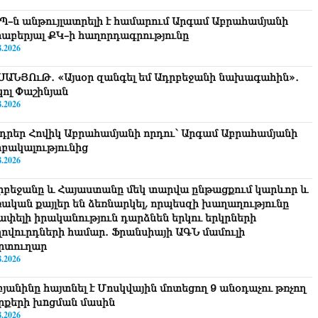
Պ–ն անթույլատրելի է համարում Արգամ Աբրահամյանի
րաբերյալ ՔԿ–ի հաղորդագրությունը
8.2026
ՍԱՆՅՈւԹ․ «Այսօր զանգել եմ Ադրբեջանի նախագահին»․
կոլ Փաշինյան
8.2026
դրեր Հովիկ Աբրահամյանի որդու՝ Արգամ Աբրահամյանի
րբակալությունից
8.2026
րբեջանը և Հայաստանը մեկ տարվա ընթացքում կարևոր և
ռական քայլեր են ձեռնարկել, որպեսզի խաղաղությունը
շափելի իրականություն դարձնեն երկու երկրների
ղովուրդների համար․ Ֆրանսիայի ԱԳՆ մամուլի
րտուղար
8.2026
բյանինը հայտնել է Մոսկվային մոտեցող 9 անօդաչու թռչող
րքերի խnցման մասին
8.2026