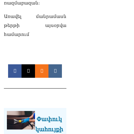
տվե՜ք այն էջը, որտեղ
ռազմաբազան։
գրված է Ուժեղ
Հայաստանի անունը, չեք
Առավել մանրամասն
կարող, որովհետև նման էջ
այդ զեկույցում գոյություն
թերթի այսօրվա
չունի. Ղահրամանյանը՝
համարում
Ղազարյանի
հայտարարության մասին
07.08.2026
ՏԵՍԱՆՅՈւԹ․ Իմ
ընտանիքը փող չունի, իմ
աշխատավարձով է
ապրում. Թագուհի
Ղազարյանը հուզվեց
07.08.2026
Ինչու ԱՄՆ նախագահ
Թրամփը Ուկրաինային
«Պատրիոտ» հրթիռներ չի
Փափուկ
տրամադրի
07.08.2026
կահույքի