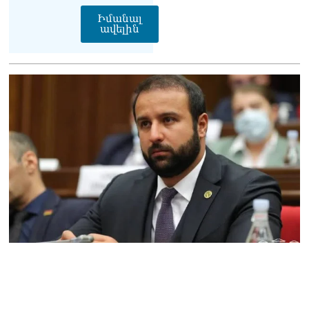
07.08.2026
Իմանալ
ավելին
Ռուսաստանը
ահազանգում է, որ կարող է
դադարել զբոսաշրջային
ռեսուրսի հոսքը դեպի
Հայաստան․ ինչ տեղի
կունենա
07.08.2026
Միշուստինը «ոտքի վրա»
շփվել է Փաշինյանի հետ
07.08.2026
ՏԵՍԱՆՅՈւԹ․ Այսօր մեր
ամոթի օրն է,
խայտառակություն է՝
դատում են Վեհափառին.
Մարիաննա
Ղահրամանյան
07.08.2026
Եկեղեցու հեղինակության