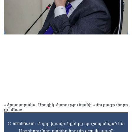
«Հրապարակ»․ Արայիկ Հարությունյանի «մուրազը փորը
չի՞ մնա»
© armlife.am: Բոլոր իրավունքները պաշտպանված են:
Մեջբերումներ անելիս հղումը armlife.am-ին