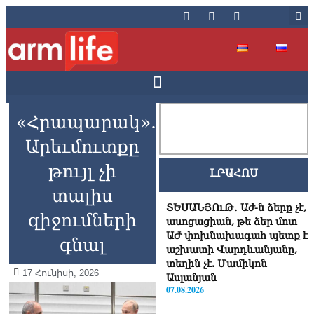
«Հրապարակ».
Արեւմուտքը
թույլ չի
ԼՐԱՀՈՍ
տալիս
ՏԵՍԱՆՅՈւԹ․ Աժ-ն ձերը չէ,
զիջումների
ասոցացիան, թե ձեր մոտ
ԱԺ փոխնախագահ պետք է
գնալ
աշխատի Վարդևանյանը,
տեղին չէ. Մամիկոն
17 Հունիսի, 2026
Ասլանյան
07.08.2026