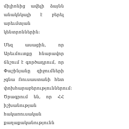
դատարան
միլիոնից ավելի ձայնն
07.08.2026
անակնկալի է բերել
Ռուսաստանում հայտնել
արեւմտյան
են, որ կանխել են
Հայաստան 16 մլն ռուբլու
կենտրոններին։
ապօրինի արտահանումը
07.08.2026
Մեզ ասացին, որ
Ուղիղ միացում․ ԱՄՈԹԻ
Արեւմուտքը հնարավոր
ՕՐ․ Կաթողիկոսի գործով
ճնշում է գործադրում, որ
դատական առաջին նիստը
07.08.2026
Փաշինյանը զիջումների
չգնա Ռուսաստանի հետ
ՏԵՍԱՆՅՈւԹ․ «Այսօր ձեզ
համար ազգային ամոթի
փոխհարաբերություններում:
օ՞ր է»․ լրագրողը՝ ՔՊ-
Ծրագրում են, որ ՀՀ
ական պատգամավոր
Ռուզաննա Երեմյանին
իշխանության
07.08.2026
հակառուսական
ՏԵՍԱՆՅՈւԹ․ «Հնարավո՞ր
քաղաքականությունն
է զրկվեք մանդատից»․