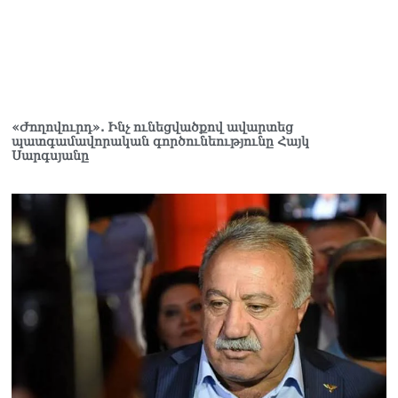
և նրա հոգևոր
առաքելության դեմ
ուղղված ՀՀ
իշխանությունների
գործողությունները
հակասահմանադրական
են և հակազգային. ՀՅԴ
«Ժողովուրդ». Ինչ ունեցվածքով ավարտեց
Բյուրո
պատգամավորական գործունեությունը Հայկ
07.08.2026
Սարգսյանը
Ծնողների շիրիմի մոտ
հայտնաբերել է
տղամարդու մшրմին,
հրшզեն և նшմшկ
07.08.2026
ՏԵՍԱՆՅՈւԹ․ ՔՊ-ն այսօր
դատում է ձեր խիղճը,
նրանց, ովքեր Հուդայի
ճանապարհով չեն գնացել.
Գառնիկ Դավթյան
07.08.2026