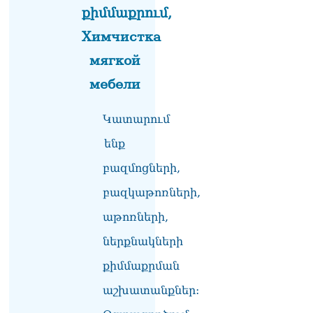
Փաշինյանը հասկացրել է,
քիմմաքրում,
որ Հայաստանին
Химчистка
Եվրամիության հետ
մերձեցման մղել է
мягкой
Լուկաշենկոն
07.08.2026
мебели
ՀՀ–ի համար ԵԱՏՄ–ի հետ
Կատարում
համագործակցության
խորացումը
ենք
առաջնահերթություն է.
Փաշինյան
բազմոցների,
07.08.2026
բազկաթոռների,
ՀԲԸՄ-ն կոչ է անում
աթոռների,
կասեցնել քրեական
վարույթը, որը հակասում է
ներքնակների
մեր պատմական
ավանդույթներին
քիմմաքրման
07.08.2026
աշխատանքներ:
Քննչական կոմիտեն
արձագանքել է Աննա