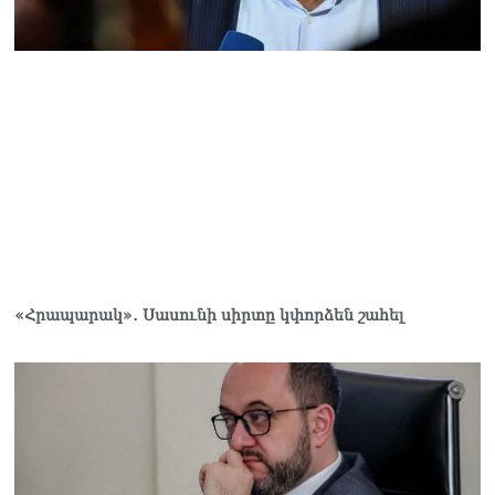
«Հրապարակ»․ Սասունի սիրտը կփորձեն շահել