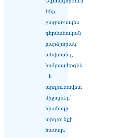
Օգտագործում
Հակոբյանին
ենք
07.08.2026
բացառապես
Նիկոլ Փաշինյանի քավոր
մարզպետն ավելի քան 5
գերմանական
տարում ոչ մի ասուլիս չի
տվել. Ոսկան Սարգսյան
բարձրորակ,
07.08.2026
անվտանգ,
ՄԱԿ Գլխավոր
հակաալերգիկ
քարտուղարի ուղերձը
Փաշինյանին
և
արտահայտում է թերեւս
համաշխարհային
արդյունավետ
անցուդարձում շատ բան
միջոցներ՝
որոշող կենտրոնների
տրամադրություններ
հիանալի
07.08.2026
արդյունքի
Դուք էլ մի դատվեք, դուք
մի անգամ դատվել եք.
համար։
Ղազինյանը՝ ՔՊ–ականին