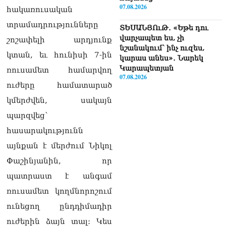
07.08.2026
հակառուսական
տրամադրությունները
ՏԵՍԱՆՅՈւԹ․ «Եթե դու
վարչապետ ես, չի
շոշափելի արդյունք
նշանակում՝ ինչ ուզես,
կտան, եւ հունիսի 7-ին
կարաս անես»․ Նարեկ
Կարապետյան
ռուսամետ համարվող
07.08.2026
ուժերը համատարած
Խայտառակություն է, մի
կմերժվեն, սակայն
հատ ուշադիր լսեք՝
պարզվեց`
Ամենայն Հայոց
Կաթողիկոսի դատ.
հասարակությունն
Տիգրան Աբրահամյան
այնքան է մերժում Նիկոլ
07.08.2026
Փաշինյանին, որ
ՏԵՍԱՆՅՈւԹ․ «Վեհափառ,
պատրաստ է անգամ
վեհափառ»
վանկարկումների ու
ռուսամետ կողմնորոշում
հավատավոր ժողովրդի
ունեցող ընդդիմադիր
հոծ բազմության միջով
Կաթողիկոսը մտավ
ուժերին ձայն տալ: Կես