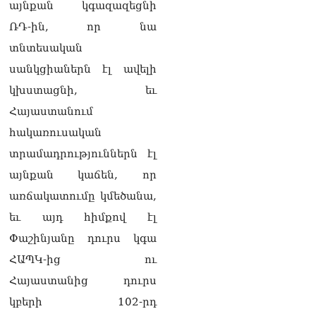
այնքան կգազազեցնի
լրագրողը՝ Էդգար
Ղազարյանին
ՌԴ-ին, որ նա
07.08.2026
տնտեսական
ՏԵՍԱՆՅՈւԹ․ Փաշինյանը
սանկցիաներն էլ ավելի
հայտարարել է, որ
կխստացնի, եւ
Եվրամիությունը
Հայաստանի վրա
Հայաստանում
ազդեցության լծակներ
հակառուսական
չունի
07.08.2026
տրամադրություններն էլ
այնքան կաճեն, որ
ՏԵՍԱՆՅՈւԹ․ «Ցավոք,
լոգիստիկ խնդիրների
առճակատումը կմեծանա,
պատճառով մեր
եւ այդ հիմքով էլ
փոխադարձ առևտրի
ծավալն այնքան էլ մեծ չէ»․
Փաշինյանը դուրս կգա
Նիկոլ Փաշինյանը՝
ՀԱՊԿ-ից ու
Ղրղզստանի նախագահին
07.08.2026
Հայաստանից դուրս
կբերի 102-րդ
Տիկի՜ն Ղազարյան, ցույց