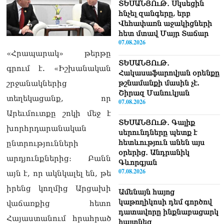
ՏԵՍԱՆՅՈւԹ․ Սկսեցին
հնչել զանգերը, երբ
Վեհափառն աջակիցների
հետ մտավ Մայր Տաճար
07.08.2026
«Հրապարակ» թերթը
ՏԵՍԱՆՅՈւԹ․
գրում է. «Իշխանական
Հակասաֆարովյան օրենքը
շրջանակներից
թշնամանքի մասին չէ.
Շիրազ Մանուկյան
տեղեկացանք, որ
07.08.2026
Արեւմուտքը շոկի մեջ է
ՏԵՍԱՆՅՈւԹ․ Գալիք
խորհրդարանական
սերունդները պետք է
հետևություն անեն այս
ընտրությունների
օրերից․ Անդրանիկ
արդյունքներից։ Բանն
Գևորգյան
07.08.2026
այն է, որ ակնկալել են, թե
իրենց կողմից Արցախի
Ամենայն հայոց
կաթողիկոսի դեմ գործով
վաճառքից հետո
դատավորը ինքնաբացարկ
Հայաստանում հրահրած
հայտնեց