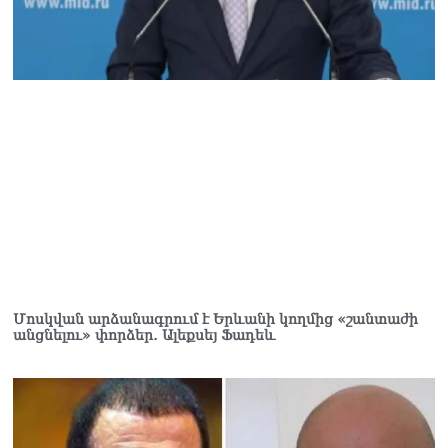
Վարդևանյան
06.08.2026
Ամենայն Հայոց
Կաթողիկոսը և 6
եպիսկոպոսները
մասնակցելու են
դատական առաջին
նիստին
06.08.2026
Վահագ Մարտիրոսյանը
որոնվում է որպես անհետ
կորած
06.08.2026
Մոսկվան արձանագրում է Երևանի կողմից «շանտաժի
անցնելու» փորձեր․ Ալեքսեյ Ֆադեև
ԱԳՆ-ն 1 մլն դոլար
կստանա արտերկրում
Անկախության 35–ամյակի
միջոցառումների համար
06.08.2026