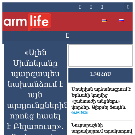
«Ալեն
Սիմոնյանը
պարզապես
ԼՐԱՀՈՍ
նախանձում է
Մոսկվան արձանագրում է
այն
Երևանի կողմից
«շանտաժի անցնելու»
արդյունքներին,
փորձեր․ Ալեքսեյ Ֆադեև
06.08.2026
որոնց հասել
է Բելառուսը»․
Նուբարաշենի
աղբավայրում տրակտորով