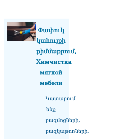
լուծենք, ասեք՝ մի քանի
ամսվա մեջ ՀՀ-ն 29 800-ից
ո՞նց դարձավ 29 743 քկմ
06.08.2026
Փափուկ
ՏԵՍԱՆՅՈւԹ․ «Մենք մեր
կահույքի
խոսքը դեռ կասենք»․
Դավիթ Իշխանյան
քիմմաքրում,
06.08.2026
Химчистка
ՏԵՍԱՆՅՈւԹ․ Աբսուրդ
мягкой
մեկ՝ դատարանը ո՞նց
կարող է միջամտել
мебели
Եկեղեցու գործին, մի հատ
էլ ասում են՝ չի կատարվում
վճիռը
Կատարում
06.08.2026
ենք
Նորապատում գործող
բազմոցների,
բենզալցակայանում
պայթյուն է տեղի ունեցել.
բազկաթոռների,
կան վիրավորներ