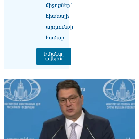
տղամարդը ծանր
միջոցներ՝
վիճակում տեղափոխվել է
հիանալի
հիվանդանոց
06.08.2026
արդյունքի
Չեմ կարող մեկնաբանել
համար։
Հաջիևի խոսքը. ասել ենք,
որ Սահմանադրության
նախագիծ ենք մշակում.
Իմանալ
ավելին
նախարար Գալյան
06.08.2026
Նիկոլ Փաշինյանը մեկնել է
Ղրղզստանի
Հանրապետություն
06.08.2026
ՏԵՍԱՆՅՈւԹ․
Սրբազանների, Սամվել
Կարապետյանի
կալանքները եղել են
ապօրինի, չեք կարող իմ
հետ չհամաձայնվել․ Արամ