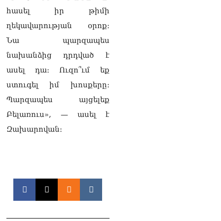
ՏԵՍԱՆՅՈւԹ․ «Ինձ թվում
հասել իր թիմի
էր՝ իրենք ուշքի կգան, բայց
դեռ շարունակում են».
ղեկավարության օրոք։
Կարապետյանը՝
Նա պարզապես
հոգևորականների դեմ
քրեական գործընթացի
նախանձից դրդված է
մասին
ասել դա։ Ուզո՞ւմ եք
06.08.2026
ստուգել իմ խոսքերը։
Հայաստանի ներկայիս
Պարզապես այցելեք
իշխանությունը ձախողում
է թե՛ երկրի ներսում
Բելառուս», — ասել է
ազգային
Զախարովան։
համերաշխության
պահպանման, թե՛
արտաքին ճակատում հայ
ժողովրդի շահերի
պաշտպանության գործը․
Մարիաննա
Ղահրամանյան
06.08.2026
Եթե ուզում եք՝ ռեբուսը