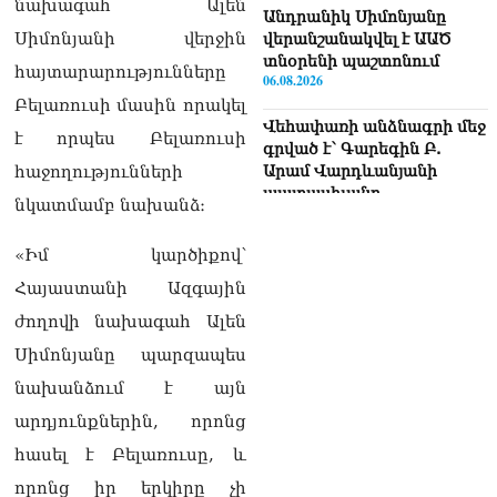
նախագահ Ալեն
Անդրանիկ Սիմոնյանը
Սիմոնյանի վերջին
վերանշանակվել է ԱԱԾ
տնօրենի պաշտոնում
հայտարարությունները
06.08.2026
Բելառուսի մասին որակել
Վեհափառի անձնագրի մեջ
է որպես Բելառուսի
գրված է՝ Գարեգին Բ.
հաջողությունների
Արամ Վարդևանյանի
պատասխանը
նկատմամբ նախանձ։
06.08.2026
«Իմ կարծիքով՝
«Ուժեղ Հայաստան»-ն ԱԺ-
ից ստացած
Հայաստանի Ազգային
պարգևավճարներն
ժողովի նախագահ Ալեն
ուղղելու է բացառապես
բարեգործությանը, մեր
Սիմոնյանը պարզապես
հայրենակիցների
նախանձում է այն
խնդիրների լուծմանը, որը
լինելու է թափանցիկ. Արամ
արդյունքներին, որոնց
Վարդևանյան
հասել է Բելառուսը, և
06.08.2026
որոնց իր երկիրը չի