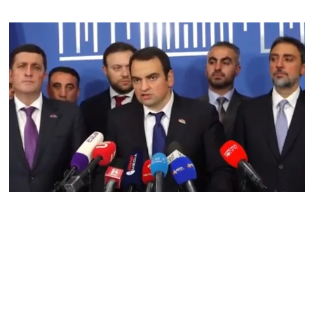
06.08.2026
Երկար ժամանակ լույս չի
լինելու Երևանում և բոլոր
մարզերում
06.08.2026
«Հրապարակ». Մեղրին
կարեւոր է` չի կարելի
«պռավալ տալ. Կենաց
մահու կռիվ ենք տալու»
06.08.2026