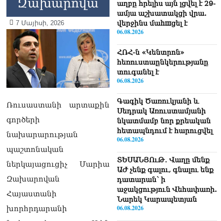
Զախարովա
աղբը հրելիս այն լցվել է 29-
ամյա աշխատակցի վրա.
7 Մայիսի, 2026
վերջինս մաhшցել է
06.08.2026
ՀՌՀ-ն «Կենտրոն»
հեռուստաընկերությանը
տուգանել է
06.08.2026
Գագիկ Ծառուկյանի և
Ռուսաստանի արտաքին
Սեդրակ Առուստամյանի
գործերի
նկատմամբ նոր քրեական
հետապնդում է հարուցվել
նախարարության
06.08.2026
պաշտոնական
ՏԵՍԱՆՅՈւԹ․ Վաղը մենք
ներկայացուցիչ Մարիա
ԱԺ չենք գալու, գնալու ենք
Զախարովան
դատարան՝ ի
աջակցություն Վեհափառի.
Հայաստանի
Նարեկ Կարապետյան
06.08.2026
խորհրդարանի