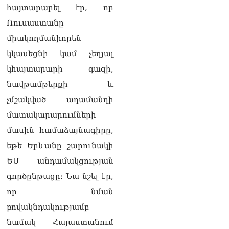
իրավունքի մասին
հայտարարել էր, որ
խոսույթը չշարունակելը.
Փաշինյան
Ռուսաստանը
08.08.2026
միակողմանիորեն
«Ժողովուրդ». Ինչ
կկասեցնի կամ չեղյալ
փոփոխություններ է արել
կհայտարարի գազի,
ԱԺ-ում Ռուբեն
Ռուբինյանը
նավթամթերքի և
08.08.2026
չմշակված ադամանդի
«Հրապարակ». Հայկական
մատակարարումների
ծիրանի մասին ռուս-
մասին համաձայնագիրը,
ադրբեջանական
սահմանին մատնել են
եթե Երևանը շարունակի
«հայկական թերթերը»
ԵՄ անդամակցության
08.08.2026
գործընթացը։ Նա նշել էր,
«Հրապարակ». Փաշինյանը
որ նման
որս է սկսել Ծառուկյանի
համախոհների նկատմամբ
բովակնդակությամբ
08.08.2026
նամակ Հայաստանում