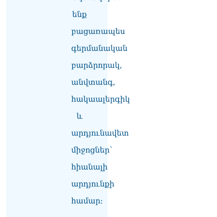
դատավորը ինքնաբացարկ
հայտնեց
ենք
07.08.2026
բացառապես
ՏԵՍԱՆՅՈւԹ․ «Եթե դու
գերմանական
վարչապետ ես, չի
նշանակում՝ ինչ ուզես,
բարձրորակ,
կարաս անես»․ Նարեկ
Կարապետյան
անվտանգ,
07.08.2026
հակաալերգիկ
Խայտառակություն է, մի
և
հատ ուշադիր լսեք՝
Ամենայն Հայոց
արդյունավետ
Կաթողիկոսի դատ.
Տիգրան Աբրահամյան
միջոցներ՝
07.08.2026
հիանալի
ՏԵՍԱՆՅՈւԹ․ «Վեհափառ,
արդյունքի
վեհափառ»
վանկարկումների ու
համար։
հավատավոր ժողովրդի
հոծ բազմության միջով