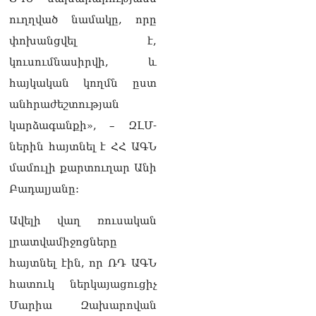
իրավիճակով
ուղղված նամակը, որը
08.08.2026
փոխանցվել է,
«Հրապարակ». Հայկ
կուսումնասիրվի, և
Կոնջորյանի կնոջից շատ
աշխատավարձ ստացող
հայկական կողմն ըստ
պաշտոնյաների կանայք էլ
անհրաժեշտության
կան
08.08.2026
կարձագանքի», – ԶԼՄ-
ներին հայտնել է ՀՀ ԱԳՆ
Ի՞նչն է պակասում
լիակատար երջանկության
մամուլի քարտուղար Անի
համար. Մխիթարյանը նշել
Բադալյանը:
է կարիերայի գլխավոր
երազանքի մասին
08.08.2026
Ավելի վաղ ռուսական
լրատվամիջոցները
Խաղաղությունն անշրջելի
դարձնելու համար
հայտնել էին, որ ՌԴ ԱԳՆ
անհրաժեշտություն է
հատուկ ներկայացուցիչ
«Լեռնային Ղարաբաղի
հայերի վերադարձի»
Մարիա Զախարովան