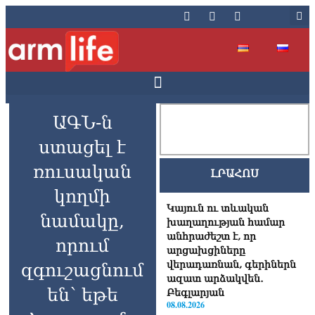
ԱԳՆ-ն
ստացել է
ռուսական
ԼՐԱՀՈՍ
կողմի
Կայուն ու տևական
նամակը,
խաղաղության համար
անհրաժեշտ է, որ
որում
արցախցիները
վերադառնան, գերիներն
զգուշացնում
ազատ արձակվեն․
են՝ եթե
Բեգլարյան
08.08.2026