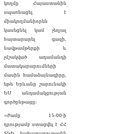
քաղաքական
կողմը Հայաստանին
հակառակորդը». Ռուզան
սպառնացել է
Ստեփանյան
08.08.2026
միակողմանիորեն
կասեցնել կամ չեղյալ
«Եթե ներքին
ազատություն ունես,
հայտարարել գազի,
կալանքն անցնում է
նավթամթերքի և
տանելի ռեժիմով»․
Անդրանիկ Թևանյան
չմշակված ադամանդի
08.08.2026
մատակարարումների
«Ցավոք, կլինեն շրջաններ,
մասին համաձայնագիրը,
որտեղ կտեղա կարկուտ»․
եթե Երևանը շարունակի
Գագիկ Սուրենյան
08.08.2026
ԵՄ անդամակցության
գործընթացը։
Եկեղեցիների
համաշխարհային
խորհուրդը խորապես
«Ժամը 15:00-ի
մտահոգված է Հայ
դրությամբ ստացվել է ՀՀ
առաքելական եկեղեցու
շուրջ ստեղծված
ՏԿԵ նախարարությանն