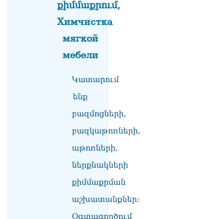
քիմմաքրում,
ՏԵՍԱՆՅՈւԹ․ Սկսեցին
Химчистка
հնչել զանգերը, երբ
мягкой
Վեհափառն աջակիցների
հետ մտավ Մայր Տաճար
мебели
07.08.2026
ՏԵՍԱՆՅՈւԹ․
Կատարում
Հակասաֆարովյան օրենքը
ենք
թշնամանքի մասին չէ.
Շիրազ Մանուկյան
բազմոցների,
07.08.2026
բազկաթոռների,
ՏԵՍԱՆՅՈւԹ․ Գալիք
սերունդները պետք է
աթոռների,
հետևություն անեն այս
օրերից․ Անդրանիկ
ներքնակների
Գևորգյան
քիմմաքրման
07.08.2026
աշխատանքներ:
Ամենայն հայոց
կաթողիկոսի դեմ գործով
Օգտագործում