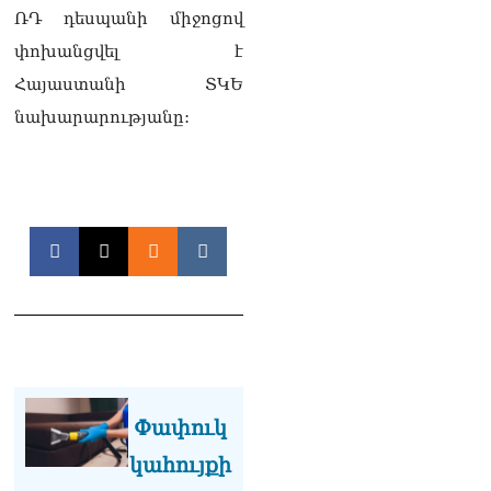
«Հրապարակ». Խիստ
ՌԴ դեսպանի միջոցով
զգուշացրել են,
փոխանցվել է
սպառնացել ազատել
08.08.2026
Հայաստանի ՏԿԵ
նախարարությանը:
«Ժողովուրդ». Աղվան
Վարդանյանը մեկուսացած
է խմբակցությունից
08.08.2026
«Հրապարակ». Հեռացող
պատգամավորների
հաշվին 5 մլն դրամ գումար
է փոխանցվել
08.08.2026
ՏԵՍԱՆՅՈւԹ․ Աժ-ն ձերը չէ,
ասոցացիան, թե ձեր մոտ
ԱԺ փոխնախագահ պետք է
աշխատի Վարդևանյանը,
Փափուկ
տեղին չէ. Մամիկոն
կահույքի
Ասլանյան
07.08.2026