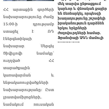
մեկ տարվա ընթացքում
կարևոր և վճռական քայլեր
ՀՀ արտաքին գործերի
են ձեռնարկել, որպեսզի
նախարարությունը ժամը
խաղաղությունը շոշափելի
իրականություն դարձնեն
15:00-ի դրությամբ
երկու երկրների
ստացել է ՌԴ
ժողովուրդների համար․
Ֆրանսիայի ԱԳՆ մամուլի
էներգետիկայի
քարտուղար
նախարար Սերգեյ
08.08.2026
Ցիվիլյովի նամակը՝
Սոբյանինը հայտնել է
ուղղված ՀՀ
Մոսկվային մոտեցող 9
անօդաչու թռչող սարքերի
տարածքային
խnցման մասին
կառավարման և
08.08.2026
ենթակառուցվածքների
Փաշինյանը զանգահարել է
նախարարությանը: Ըստ
Ալիևին
08.08.2026
լրատվամիջոցների,
նամակում ռուսական
«Ո՞վ է լինելու հաջորդ