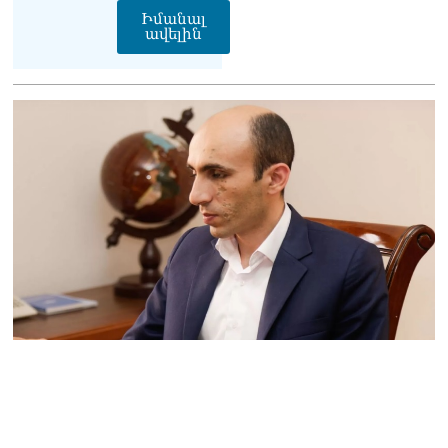
Կաթողիկոսը մտավ
Իմանալ
ավելին
դատարան
07.08.2026
Ռուսաստանում հայտնել
են, որ կանխել են
Հայաստան 16 մլն ռուբլու
ապօրինի արտահանումը
07.08.2026