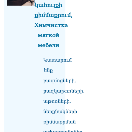
կահույքի
«հայկական թերթերը»
08.08.2026
քիմմաքրում,
«Հրապարակ». Փաշինյանը
Химчистка
որս է սկսել Ծառուկյանի
мягкой
համախոհների նկատմամբ
08.08.2026
мебели
«Հրապարակ». Խիստ
զգուշացրել են,
Կատարում
սպառնացել ազատել
08.08.2026
ենք
բազմոցների,
«Ժողովուրդ». Աղվան
Վարդանյանը մեկուսացած
բազկաթոռների,
է խմբակցությունից
08.08.2026
աթոռների,
«Հրապարակ». Հեռացող
ներքնակների
պատգամավորների
քիմմաքրման
հաշվին 5 մլն դրամ գումար
է փոխանցվել