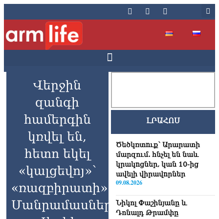
Վերջին
զանգի
համերգին
ԼՐԱՀՈՍ
կռվել են,
Ծեծկռտnւք՝ Արարատի
հետո եկել
մարզում. հնչել են նաև
կրակnցներ, կան 10-ից
«կալցեվոյ»՝
ավելի վիրավnրներ
09.08.2026
«ռազբիրատի».
Մանրամասներ
Նիկոլ Փաշինյանը և
Դոնալդ Թրամփը