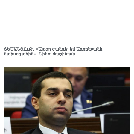
ՏԵՍԱՆՅՈւԹ․ «Այսօր զանգել եմ Ադրբեջանի
նախագահին»․ Նիկոլ Փաշինյան