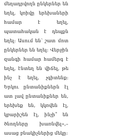
08.08.2026
մեղադրվողն ընկերներ են
եղել, կռիվը երեխաների
Կադրեր Հովիկ
Աբրահամյանի որդու՝
համար է եղել,
Արգամ Աբրահամյանի
պատահական է դեպքն
ձերբակալությունից
08.08.2026
եղել։ Ասում են՝ շատ մոտ
ընկերներ են եղել։ Վերջին
Ադրբեջանը և Հայաստանը
մեկ տարվա ընթացքում
զանգի համար համերգ է
կարևոր և վճռական քայլեր
եղել, էնտեղ են վիճել, թե
են ձեռնարկել, որպեսզի
խաղաղությունը շոշափելի
ինչ է եղել, չգիտենք։
իրականություն դարձնեն
Երկու ընտանիքներն էլ
երկու երկրների
ժողովուրդների համար․
ատ լավ ընտանիքներ են,
Ֆրանսիայի ԱԳՆ մամուլի
երեխեք են, կկռվեն էլ,
քարտուղար
08.08.2026
կբարիշեն էլ, ինչի՞ են
ծնողները խառնվել»,–
Սոբյանինը հայտնել է
Մոսկվային մոտեցող 9
ասաց բնակիչներից մեկը։
անօդաչու թռչող սարքերի