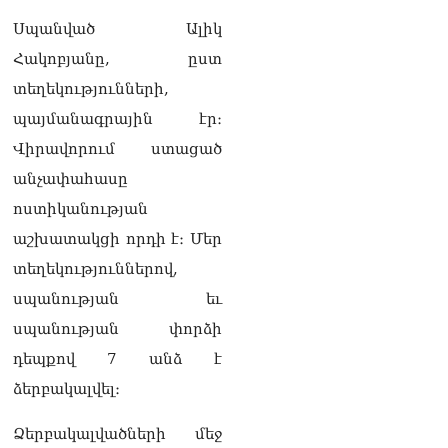
խnցման մասին
Սպանված Ալիկ
08.08.2026
Հակոբյանը, ըստ
Փաշինյանը զանգահարել է
տեղեկությունների,
Ալիևին
08.08.2026
պայմանագրային էր։
Վիրավորում ստացած
«Ո՞վ է լինելու հաջորդ
քաղաքական
անչափահասը
հակառակորդը». Ռուզան
ոստիկանության
Ստեփանյան
08.08.2026
աշխատակցի որդի է։ Մեր
տեղեկություններով,
«Եթե ներքին
ազատություն ունես,
սպանության եւ
կալանքն անցնում է
սպանության փորձի
տանելի ռեժիմով»․
Անդրանիկ Թևանյան
դեպքով 7 անձ է
08.08.2026
ձերբակալվել։
«Ցավոք, կլինեն շրջաններ,
որտեղ կտեղա կարկուտ»․
Ձերբակալվածների մեջ