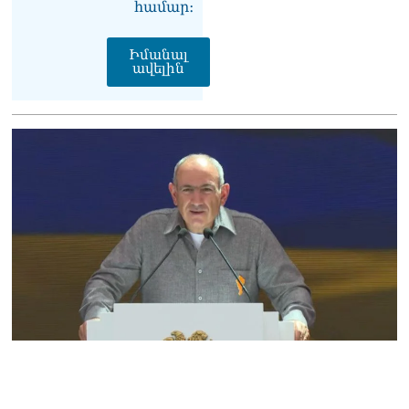
համար։
սերունդները պետք է
հետևություն անեն այս
օրերից․ Անդրանիկ
Իմանալ
ավելին
Գևորգյան
07.08.2026
Ամենայն հայոց
կաթողիկոսի դեմ գործով
դատավորը ինքնաբացարկ
հայտնեց
07.08.2026