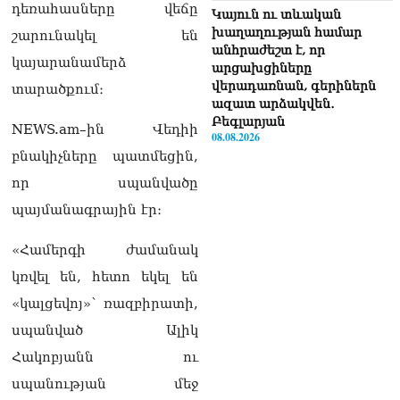
դեռահասները վեճը
Կայուն ու տևական
խաղաղության համար
շարունակել են
անհրաժեշտ է, որ
կայարանամերձ
արցախցիները
վերադառնան, գերիներն
տարածքում։
ազատ արձակվեն․
Բեգլարյան
NEWS.am–ին Վեդիի
08.08.2026
բնակիչները պատմեցին,
Մաhացել է Մեսսիի հայրը
որ սպանվածը
08.08.2026
պայմանագրային էր։
ՄԻՊ–ն անթույլատրելի է
համարում Արգամ
«Համերգի ժամանակ
Աբրահամյանի վերաբերյալ
կռվել են, հետո եկել են
ՔԿ–ի հաղորդագրությունը
08.08.2026
«կալցեվոյ»՝ ռազբիրատի,
սպանված Ալիկ
ՏԵՍԱՆՅՈւԹ․ «Այսօր
զանգել եմ Ադրբեջանի
Հակոբյանն ու
նախագահին»․ Նիկոլ
սպանության մեջ
Փաշինյան