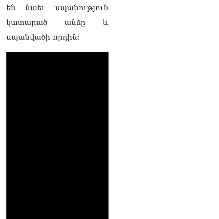
Գագիկ Սուրենյան
են նաեւ սպանություն
08.08.2026
կատարած անձը և
Եկեղեցիների
սպանվածի որդին:
համաշխարհային
խորհուրդը խորապես
մտահոգված է Հայ
առաքելական եկեղեցու
շուրջ ստեղծված
իրավիճակով
08.08.2026
«Հրապարակ». Հայկ
Կոնջորյանի կնոջից շատ
աշխատավարձ ստացող
պաշտոնյաների կանայք էլ
կան
08.08.2026
Ի՞նչն է պակասում
լիակատար երջանկության
համար. Մխիթարյանը նշել
է կարիերայի գլխավոր