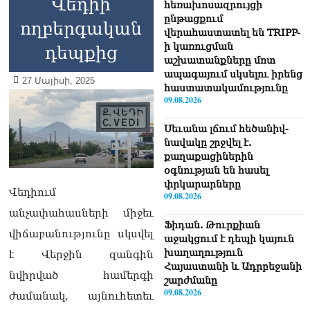
Վեդիի
հեռախոսազրույցի
ընթացքում
ողբերգական
վերահաստատել են TRIPP-
ի կառուցման
դեպքից
աշխատանքները մոտ
ապագայում սկսելու իրենց
27 Մայիսի, 2025
հաստատակամությունը
09.08.2026
Սեւանա լճում հեծանիվ-
նավակը շրջվել է.
քաղաքացիներին
օգնության են հասել
փրկարարները
Վեդիում
09.08.2026
անչափահասների միջեւ
Ֆիդան. Թուրքիան
վիճաբանությունը սկսվել
աջակցում է դեպի կայուն
խաղաղություն
է Վերջին զանգին
Հայաստանի և Ադրբեջանի
նվիրված համերգի
շարժմանը
09.08.2026
ժամանակ, այնուհետեւ