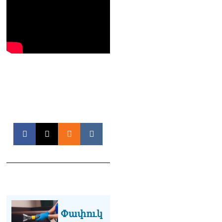
երազանքի մասին
08.08.2026
Խաղաղությունն անշրջելի
դարձնելու համար
անհրաժեշտություն է
«Լեռնային Ղարաբաղի
հայերի վերադարձի»
իրավունքի մասին
խոսույթը չշարունակելը.
Փաշինյան
08.08.2026
«Ժողովուրդ». Ինչ
փոփոխություններ է արել
ԱԺ-ում Ռուբեն
Ռուբինյանը
08.08.2026
«Հրապարակ». Հայկական
ծիրանի մասին ռուս-
ադրբեջանական
Փափուկ
սահմանին մատնել են