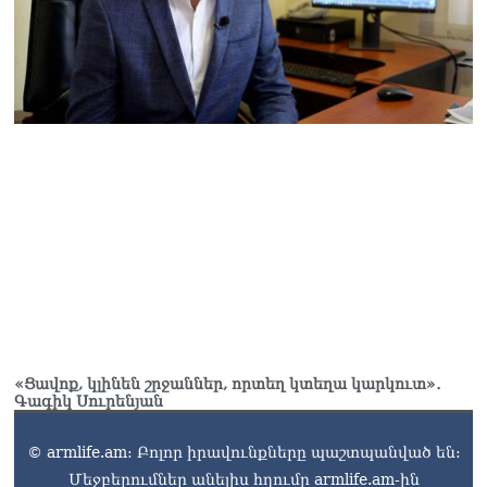
«Ցավոք, կլինեն շրջաններ, որտեղ կտեղա կարկուտ»․
Գագիկ Սուրենյան
© armlife.am: Բոլոր իրավունքները պաշտպանված են:
Մեջբերումներ անելիս հղումը armlife.am-ին