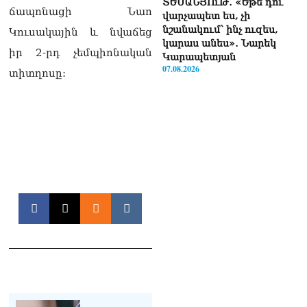
ՏԵՍԱՆՅՈւԹ․ «Եթե դու
ճապոնացի Նաո
վարչապետ ես, չի
նշանակում՝ ինչ ուզես,
Կուսակային և նվաճեց
կարաս անես»․ Նարեկ
իր 2-րդ չեմպիոնական
Կարապետյան
07.08.2026
տիտղոսը:
Խայտառակություն է, մի
հատ ուշադիր լսեք՝
Ամենայն Հայոց
Կաթողիկոսի դատ.
Տիգրան Աբրահամյան
07.08.2026
ՏԵՍԱՆՅՈւԹ․ «Վեհափառ,
վեհափառ»
վանկարկումների ու
հավատավոր ժողովրդի
հոծ բազմության միջով
Կաթողիկոսը մտավ
դատարան
07.08.2026