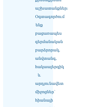
աշխատանքներ:
ՏԵՍԱՆՅՈւԹ․ Փաշինյանը
հայտարարել է, որ
Օգտագործում
Եվրամիությունը
Հայաստանի վրա
ենք
ազդեցության լծակներ
բացառապես
չունի
07.08.2026
գերմանական
ՏԵՍԱՆՅՈւԹ․ «Ցավոք,
բարձրորակ,
լոգիստիկ խնդիրների
պատճառով մեր
անվտանգ,
փոխադարձ առևտրի
հակաալերգիկ
ծավալն այնքան էլ մեծ չէ»․
Նիկոլ Փաշինյանը՝
և
Ղրղզստանի նախագահին
07.08.2026
արդյունավետ
Տիկի՜ն Ղազարյան, ցույց
միջոցներ՝
տվե՜ք այն էջը, որտեղ
հիանալի
գրված է Ուժեղ
Հայաստանի անունը, չեք