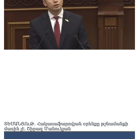
ահազանգում է, որ կարող է
դադարել զբոսաշրջային
ռեսուրսի հոսքը դեպի
Հայաստան․ ինչ տեղի
կունենա
07.08.2026
Միշուստինը «ոտքի վրա»
շփվել է Փաշինյանի հետ
07.08.2026
ՏԵՍԱՆՅՈւԹ․ Այսօր մեր
ամոթի օրն է,
խայտառակություն է՝
դատում են Վեհափառին.
Մարիաննա
Ղահրամանյան
07.08.2026
Եկեղեցու հեղինակության
ՏԵՍԱՆՅՈւԹ․ Հակասաֆարովյան օրենքը թշնամանքի
և նրա հոգևոր
մասին չէ. Շիրազ Մանուկյան
առաքելության դեմ