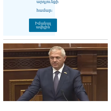
արդյունքի
կարող, որովհետև նման էջ
այդ զեկույցում գոյություն
համար։
չունի. Ղահրամանյանը՝
Ղազարյանի
հայտարարության մասին
Իմանալ
07.08.2026
ավելին
ՏԵՍԱՆՅՈւԹ․ Իմ
ընտանիքը փող չունի, իմ
աշխատավարձով է
ապրում. Թագուհի
Ղազարյանը հուզվեց
07.08.2026
Ինչու ԱՄՆ նախագահ
Թրամփը Ուկրաինային
«Պատրիոտ» հրթիռներ չի
տրամադրի
07.08.2026
Փաշինյանը հասկացրել է,
որ Հայաստանին
Եվրամիության հետ