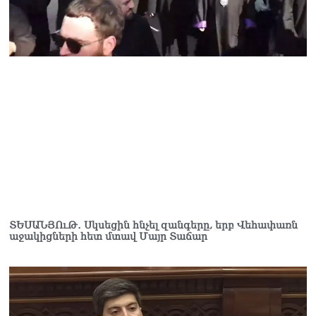
Նիկոլ Փաշինյանի քավոր
մարզպետն ավելի քան 5
տարում ոչ մի ասուլիս չի
տվել. Ոսկան Սարգսյան
07.08.2026
ՄԱԿ Գլխավոր
քարտուղարի ուղերձը
Փաշինյանին
արտահայտում է թերեւս
համաշխարհային
անցուդարձում շատ բան
որոշող կենտրոնների
տրամադրություններ
07.08.2026
ՏԵՍԱՆՅՈւԹ․ Սկսեցին հնչել զանգերը, երբ Վեհափառն
աջակիցների հետ մտավ Մայր Տաճար
Դուք էլ մի դատվեք, դուք
մի անգամ դատվել եք.
Ղազինյանը՝ ՔՊ–ականին
07.08.2026
Ռուսաստանը