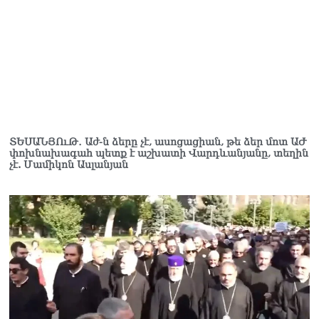
մերձեցման մղել է
Լուկաշենկոն
07.08.2026
ՀՀ–ի համար ԵԱՏՄ–ի հետ
համագործակցության
խորացումը
առաջնահերթություն է.
Փաշինյան
07.08.2026
ՏԵՍԱՆՅՈւԹ․ Աժ-ն ձերը չէ, ասոցացիան, թե ձեր մոտ ԱԺ
փոխնախագահ պետք է աշխատի Վարդևանյանը, տեղին
չէ. Մամիկոն Ասլանյան
ՀԲԸՄ-ն կոչ է անում
կասեցնել քրեական
վարույթը, որը հակասում է
մեր պատմական
ավանդույթներին
07.08.2026
Քննչական կոմիտեն
արձագանքել է Աննա
Հակոբյանին
07.08.2026