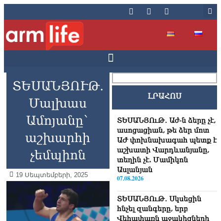
ՏԵՍԱՆՅՈՒԹ․
ԼՐԱՀՈՍ
Մալխաս
Ամոյանը`
ՏԵՍԱՆՅՈւԹ․ Աժ-ն ձերը չէ,
ասոցացիան, թե ձեր մոտ
աշխարհի
ԱԺ փոխնախագահ պետք է
աշխատի Վարդևանյանը,
չեմպիոն
տեղին չէ. Մամիկոն
Ասլանյան
19 Սեպտեմբերի, 2025
07.08.2026
ՏԵՍԱՆՅՈւԹ․ Սկսեցին
հնչել զանգերը, երբ
Վեհափառն աջակիցների