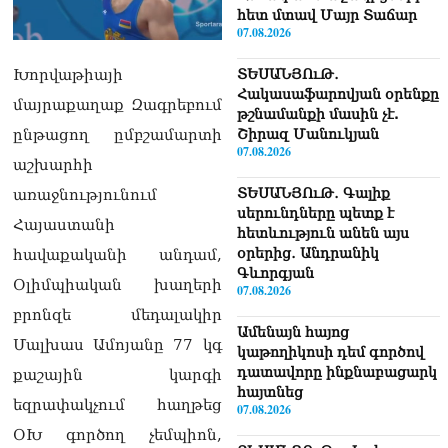
հետ մտավ Մայր Տաճար
07.08.2026
Խորվաթիայի
ՏԵՍԱՆՅՈւԹ․
Հակասաֆարովյան օրենքը
մայրաքաղաք Զագրեբում
թշնամանքի մասին չէ.
ընթացող ըմբշամարտի
Շիրազ Մանուկյան
07.08.2026
աշխարհի
ՏԵՍԱՆՅՈւԹ․ Գալիք
առաջնությունում
սերունդները պետք է
Հայաստանի
հետևություն անեն այս
օրերից․ Անդրանիկ
հավաքականի անդամ,
Գևորգյան
Օլիմպիական խաղերի
07.08.2026
բրոնզե մեդալակիր
Ամենայն հայոց
Մալխաս Ամոյանը 77 կգ
կաթողիկոսի դեմ գործով
դատավորը ինքնաբացարկ
քաշային կարգի
հայտնեց
եզրափակչում հաղթեց
07.08.2026
ՕԽ գործող չեմպիոն,