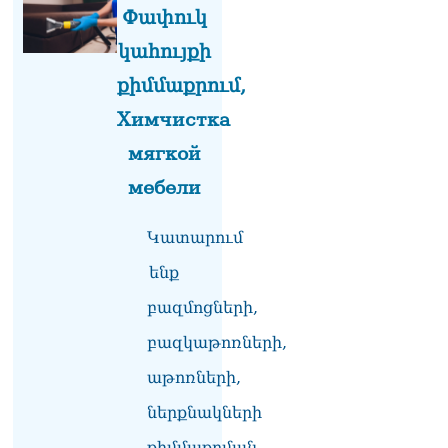
Ռուսաստանում հայտնել
Փափուկ
են, որ կանխել են
կահույքի
Հայաստան 16 մլն ռուբլու
ապօրինի արտահանումը
քիմմաքրում,
07.08.2026
Химчистка
Ուղիղ միացում․ ԱՄՈԹԻ
мягкой
ՕՐ․ Կաթողիկոսի գործով
դատական առաջին նիստը
мебели
07.08.2026
ՏԵՍԱՆՅՈւԹ․ «Այսօր ձեզ
Կատարում
համար ազգային ամոթի
օ՞ր է»․ լրագրողը՝ ՔՊ-
ենք
ական պատգամավոր
բազմոցների,
Ռուզաննա Երեմյանին
07.08.2026
բազկաթոռների,
ՏԵՍԱՆՅՈւԹ․ «Հնարավո՞ր
աթոռների,
է զրկվեք մանդատից»․
լրագրողը՝ Էդգար
ներքնակների
Ղազարյանին
քիմմաքրման
07.08.2026