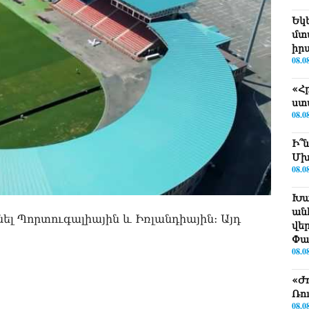
Եկ
մտ
իր
08.0
«Հ
ստ
08.0
Ի՞
Մխ
08.0
Խա
ան
 Պորտուգալիային և Իռլանդիային: Այդ
վե
Փա
08.0
«Ժ
Ռո
08.0