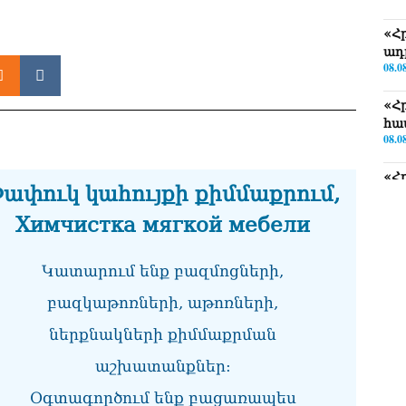
«Հ
ադ
08.0
«Հ
հա
08.0
«Հ
ափուկ կահույքի քիմմաքրում,
08.0
Химчистка мягкой мебели
«Ժ
խմ
08.0
Կատարում ենք բազմոցների,
բազկաթոռների, աթոռների,
«Հ
դր
ներքնակների քիմմաքրման
08.0
աշխատանքներ:
ՏԵ
փո
Օգտագործում ենք բացառապես