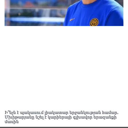
Խա
Կա
07.0
ՏԵ
հա
մտ
07.0
Ռո
ռո
07.0
Ու
առ
07.0
ՏԵ
լր
07.0
Ի՞նչն է պակասում լիակատար երջանկության համար.
Մխիթարյանը նշել է կարիերայի գլխավոր երազանքի
ՏԵ
մասին
Էդ