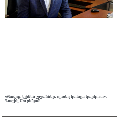
«Ցավոք, կլինեն շրջաններ, որտեղ կտեղա կարկուտ»․
Գագիկ Սուրենյան