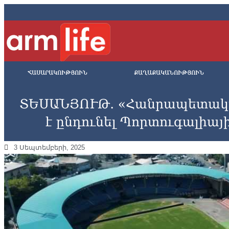
ՀԱՍԱՐԱԿՈՒԹՅՈՒՆ
ՔԱՂԱՔԱԿԱՆՈՒԹՅՈՒՆ
ՏԵՍԱՆՅՈՒԹ․ «Հանրապետակ
է ընդունել Պորտուգալիայ
3 Սեպտեմբերի, 2025