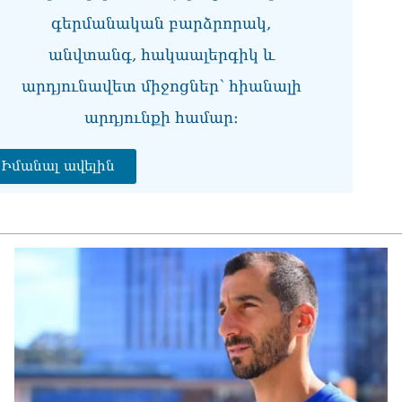
Մա
07.0
գերմանական բարձրորակ,
անվտանգ, հակաալերգիկ և
ՏԵ
աջ
արդյունավետ միջոցներ՝ հիանալի
07.0
արդյունքի համար։
ՏԵ
չէ
07.0
Իմանալ ավելին
ՏԵ
այ
07.0
Ամ
ին
07.0
ՏԵ
ու
07.0