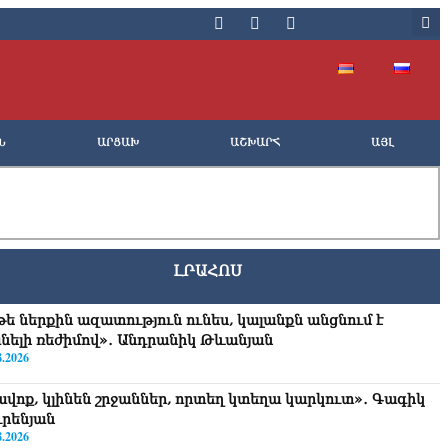
Ն
ԱՐՑԱԽ
ԱՇԽԱՐՀ
ԱՅԼ
ԼՐԱՀՈՍ
թե ներքին ազատություն ունես, կալանքն անցնում է
նելի ռեժիմով»․ Անդրանիկ Թևանյան
8.2026
ավոք, կլինեն շրջաններ, որտեղ կտեղա կարկուտ»․ Գագիկ
ւրենյան
8.2026