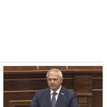
միկոն Ասլանյան
8.2026
ՍԱՆՅՈւԹ․ Սկսեցին հնչել զանգերը, երբ Վեհափառն
ակիցների հետ մտավ Մայր Տաճար
8.2026
ՍԱՆՅՈւԹ․ Հակասաֆարովյան օրենքը թշնամանքի մասին
. Շիրազ Մանուկյան
8.2026
ՍԱՆՅՈւԹ․ Գալիք սերունդները պետք է հետևություն անեն
ս օրերից․ Անդրանիկ Գևորգյան
8.2026
ենայն հայոց կաթողիկոսի դեմ գործով դատավորը
քնաբացարկ հայտնեց
8.2026
ՍԱՆՅՈւԹ․ «Եթե դու վարչապետ ես, չի նշանակում՝ ինչ
զես, կարաս անես»․ Նարեկ Կարապետյան
8.2026