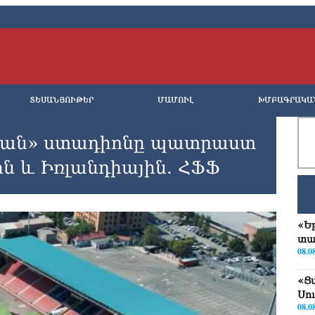
ՏԵՍԱՆՅՈՒԹԵՐ
ՄԱՄՈՒԼ
ԽՄԲԱԳՐԱԿԱ
ան» ստադիոնը պատրաստ
ին և Իռլանդիային. ՀՖՖ
«Ե
տա
08.0
«Ց
Սո
08.0