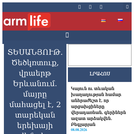
ՏԵՍԱՆՅՈՒԹ․
Ծեծկռտnւք,
վրաերթ
ԼՐԱՀՈՍ
Երևանում.
Կայուն ու տևական
մայրը
խաղաղության համար
անհրաժեշտ է, որ
մաhացել է, 2
արցախցիները
վերադառնան, գերիներն
տարեկան
ազատ արձակվեն․
երեխայի
Բեգլարյան
08.08.2026