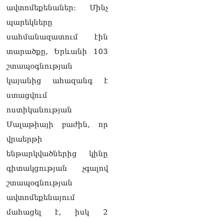
քաղաքական
ավտոմեքենաներ։ Մինչ
հակառակորդը». Ռուզան
Ստեփանյան
պարեկները
08.08.2026
սահմանազատում էին
«Եթե ներքին
տարածքը, Երևանի 103
ազատություն ունես,
շտապօգնության
կալանքն անցնում է
տանելի ռեժիմով»․
կայանից ահազանգ է
Անդրանիկ Թևանյան
ստացվում
08.08.2026
ոստիկանության
«Ցավոք, կլինեն շրջաններ,
Մալաթիայի բաժին, որ
որտեղ կտեղա կարկուտ»․
Գագիկ Սուրենյան
վրաերթի
08.08.2026
ենթարկվածներից կինը
Եկեղեցիների
գիտակցության չգալով
համաշխարհային
շտապօգնության
խորհուրդը խորապես
մտահոգված է Հայ
ավտոմեքենայում
առաքելական եկեղեցու
մահացել է, իսկ 2
շուրջ ստեղծված