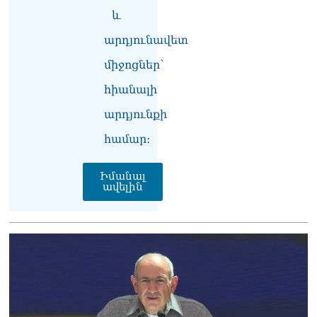
Կաթողիկոսը մտավ
և
դատարան
07.08.2026
արդյունավետ
միջոցներ՝
Ռուսաստանում հայտնել
են, որ կանխել են
հիանալի
Հայաստան 16 մլն ռուբլու
ապօրինի արտահանումը
արդյունքի
07.08.2026
համար։
Իմանալ
ավելին