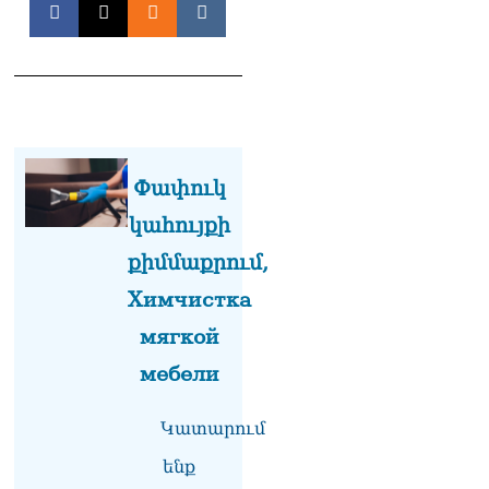
ՏԵՍԱՆՅՈւԹ․ Սկսեցին
հնչել զանգերը, երբ
Վեհափառն աջակիցների
հետ մտավ Մայր Տաճար
07.08.2026
ՏԵՍԱՆՅՈւԹ․
Փափուկ
Հակասաֆարովյան օրենքը
թշնամանքի մասին չէ.
կահույքի
Շիրազ Մանուկյան
07.08.2026
քիմմաքրում,
Химчистка
ՏԵՍԱՆՅՈւԹ․ Գալիք
սերունդները պետք է
мягкой
հետևություն անեն այս
օրերից․ Անդրանիկ
мебели
Գևորգյան
07.08.2026
Կատարում
Ամենայն հայոց
ենք
կաթողիկոսի դեմ գործով