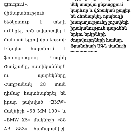
գյուղում»,
մեկ տարվա ընթացքում
կարևոր և վճռական քայլեր
վիճաբանություն-
են ձեռնարկել, որպեսզի
ծեծկռտուք է տեղի
խաղաղությունը շոշափելի
իրականություն դարձնեն
ունեցել, որն ավարտվել է
երկու երկրների
մահվան ելքով վրաերթով։
ժողովուրդների համար․
Ֆրանսիայի ԱԳՆ մամուլի
Ինչպես հայտնում է
քարտուղար
08.08.2026
ֆոտոլրագրող Գագիկ
Շամշյանը, ոստիկաններն
Սոբյանինը հայտնել է
ու պարեկները
Մոսկվային մոտեցող 9
անօդաչու թռչող սարքերի
Հաղթանակ 28 տան
խnցման մասին
08.08.2026
դիմաց հայտնաբերել են
իրար բախված «BMW»
Փաշինյանը զանգահարել է
Ալիևին
մակնիշի «68 MM 100» և
08.08.2026
«BMW X5» մակնիշի «88
«Ո՞վ է լինելու հաջորդ
AB 883» համարանիշի