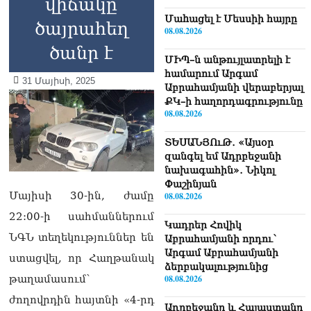
վիճակը
Մաhացել է Մեսսիի հայրը
ծայրահեղ
08.08.2026
ծանր է
ՄԻՊ–ն անթույլատրելի է
համարում Արգամ
31 Մայիսի, 2025
Աբրահամյանի վերաբերյալ
ՔԿ–ի հաղորդագրությունը
08.08.2026
ՏԵՍԱՆՅՈւԹ․ «Այսօր
զանգել եմ Ադրբեջանի
նախագահին»․ Նիկոլ
Փաշինյան
Մայիսի 30-ին, ժամը
08.08.2026
22:00-ի սահմաններում
Կադրեր Հովիկ
ՆԳՆ տեղեկություններ են
Աբրահամյանի որդու՝
Արգամ Աբրահամյանի
ստացվել, որ Հաղթանակ
ձերբակալությունից
08.08.2026
թաղամասում՝
ժողովրդին հայտնի «4-րդ
Ադրբեջանը և Հայաստանը