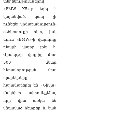
իրավունքի մասին
տեղեկություններով
խոսույթը չշարունակելը.
«BMW X5»-ը եղել է
Փաշինյան
08.08.2026
կայանված, կապ չի
ունեցել վիճաբանություն-
«Ժողովուրդ». Ինչ
փոփոխություններ է արել
ծեծկռտուքի հետ, իսկ
ԱԺ-ում Ռուբեն
մյուս «BMW»-ի վարորդը
Ռուբինյանը
08.08.2026
դեպքի վայրը լքել է։
Վրաերթի վայրից մոտ
«Հրապարակ». Հայկական
ծիրանի մասին ռուս-
500 մետր
ադրբեջանական
հեռավորության վրա
սահմանին մատնել են
«հայկական թերթերը»
պարեկները
08.08.2026
հայտնաբերել են «Նիվա»
«Հրապարակ». Փաշինյանը
մակնիշի ավտոմեքենա,
որս է սկսել Ծառուկյանի
որի վրա առկա են
համախոհների նկատմամբ
08.08.2026
վնասված հետքեր և կան