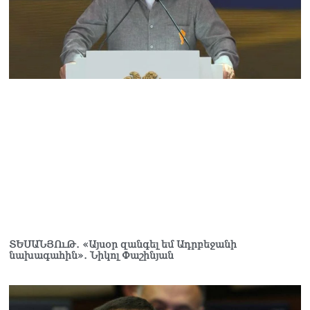
ՏԵՍԱՆՅՈւԹ․ «Այսօր զանգել եմ Ադրբեջանի
նախագահին»․ Նիկոլ Փաշինյան