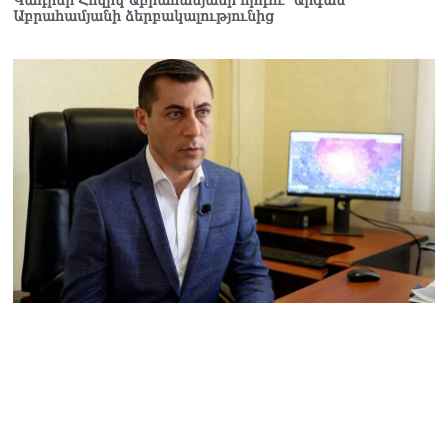
Կադրեր Հովիկ Աբրահամյանի որդու՝ Արգամ
Աբրահամյանի ձերբակալությունից