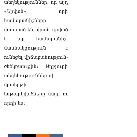
տեղեկություններ, որ այդ
«Հրապարակ». Խիստ
զգուշացրել են,
«Նիվան», որի
սպառնացել ազատել
համարանիշները
08.08.2026
փոխված են, վրան դրված
«Ժողովուրդ». Աղվան
է այլ համարանիշ,
Վարդանյանը մեկուսացած
է խմբակցությունից
մասնակցություն է
08.08.2026
ունեցել վիճաբանություն-
«Հրապարակ». Հեռացող
ծեծկռտուքին։ Աղբյուրի
պատգամավորների
տեղեկություններով
հաշվին 5 մլն դրամ գումար
է փոխանցվել
վրաերթի
08.08.2026
ենթարկվածները մայր ու
ՏԵՍԱՆՅՈւԹ․ Աժ-ն ձերը չէ,
որդի են։
ասոցացիան, թե ձեր մոտ
ԱԺ փոխնախագահ պետք է
աշխատի Վարդևանյանը,
տեղին չէ. Մամիկոն
Ասլանյան
07.08.2026