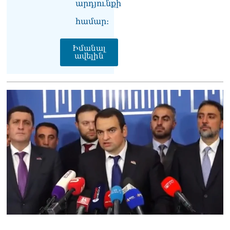
06.08.2026
արդյունքի
համար։
Բաքվի վերաքննիչ
դատարանն անփոփոխ է
թողել հայ գերիների
Իմանալ
դատավճիռները
ավելին
06.08.2026
ՌԴ-ի և Հայաստանի միջև
ապրանքաշրջանառությունը
կտրուկ նվազում է․
Օվերչուկ
06.08.2026
Մոսկվան և Երևանը
քննարկում են
Ռուսաստանի գլխավոր
հյուպատոսության
բացումը Կապանում
06.08.2026
Երևանում
դшնшկшհшրվшծ 30-ամյա