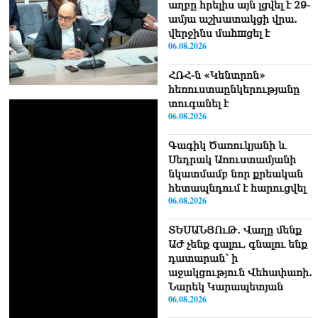
աղբը հրելիս այն լցվել է 29-
ամյա աշխատակցի վրա.
վերջինս մաhшցել է
06.08.2026
ՀՌՀ-ն «Կենտրոն»
հեռուստաընկերությանը
տուգանել է
06.08.2026
Գագիկ Ծառուկյանի և
Սեդրակ Առուստամյանի
նկատմամբ նոր քրեական
հետապնդում է հարուցվել
06.08.2026
ՏԵՍԱՆՅՈւԹ․ Վաղը մենք
ԱԺ չենք գալու, գնալու ենք
դատարան՝ ի
աջակցություն Վեհափառի.
Նարեկ Կարապետյան
06.08.2026