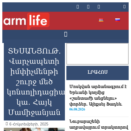
ՏԵՍԱՆՅՈւԹ․
Վարչապետի
իմփիչմենթի
ԼՐԱՀՈՍ
շուրջ մեծ
Մոսկվան արձանագրում է
կոնսոլիդացիա
Երևանի կողմից
«շանտաժի անցնելու»
կա. Հայկ
փորձեր․ Ալեքսեյ Ֆադեև
06.08.2026
Մամիջանյան
Նուբարաշենի
6 Հոկտեմբերի, 2025
աղբավայրում տրակտորով