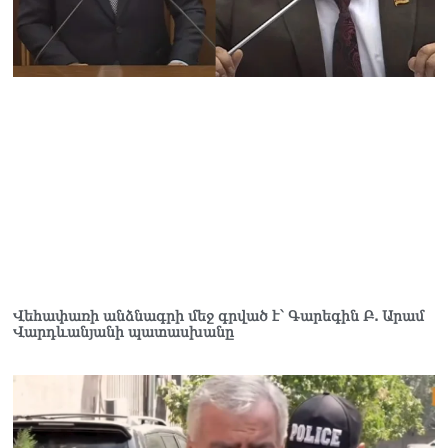
Վարդևանյան
06.08.2026
Ամենայն Հայոց
Կաթողիկոսը և 6
եպիսկոպոսները
մասնակցելու են
դատական առաջին
նիստին
06.08.2026
Վահագ Մարտիրոսյանը
որոնվում է որպես անհետ
կորած
06.08.2026
Վեհափառի անձնագրի մեջ գրված է՝ Գարեգին Բ. Արամ
Վարդևանյանի պատասխանը
ԱԳՆ-ն 1 մլն դոլար
կստանա արտերկրում
Անկախության 35–ամյակի
միջոցառումների համար
06.08.2026