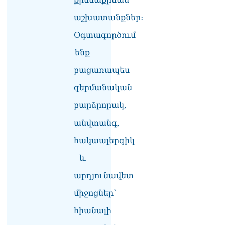
լուծենք, ասեք՝ մի քանի
աշխատանքներ:
ամսվա մեջ ՀՀ-ն 29 800-ից
ո՞նց դարձավ 29 743 քկմ
Օգտագործում
06.08.2026
ենք
ՏԵՍԱՆՅՈւԹ․ «Մենք մեր
խոսքը դեռ կասենք»․
բացառապես
Դավիթ Իշխանյան
06.08.2026
գերմանական
բարձրորակ,
ՏԵՍԱՆՅՈւԹ․ Աբսուրդ
մեկ՝ դատարանը ո՞նց
անվտանգ,
կարող է միջամտել
Եկեղեցու գործին, մի հատ
հակաալերգիկ
էլ ասում են՝ չի կատարվում
վճիռը
և
06.08.2026
արդյունավետ
Նորապատում գործող
միջոցներ՝
բենզալցակայանում
պայթյուն է տեղի ունեցել.
հիանալի
կան վիրավորներ