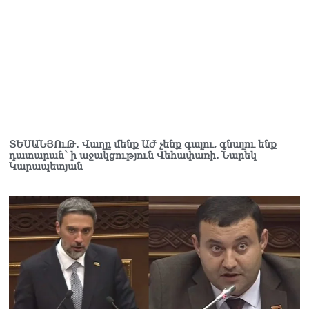
տղամարդը ծանր
վիճակում տեղափոխվել է
հիվանդանոց
06.08.2026
Չեմ կարող մեկնաբանել
Հաջիևի խոսքը. ասել ենք,
որ Սահմանադրության
նախագիծ ենք մշակում.
նախարար Գալյան
06.08.2026
ՏԵՍԱՆՅՈւԹ․ Վաղը մենք ԱԺ չենք գալու, գնալու ենք
դատարան՝ ի աջակցություն Վեհափառի. Նարեկ
Կարապետյան
Նիկոլ Փաշինյանը մեկնել է
Ղրղզստանի
Հանրապետություն
06.08.2026
ՏԵՍԱՆՅՈւԹ․
Սրբազանների, Սամվել
Կարապետյանի
կալանքները եղել են
ապօրինի, չեք կարող իմ
հետ չհամաձայնվել․ Արամ