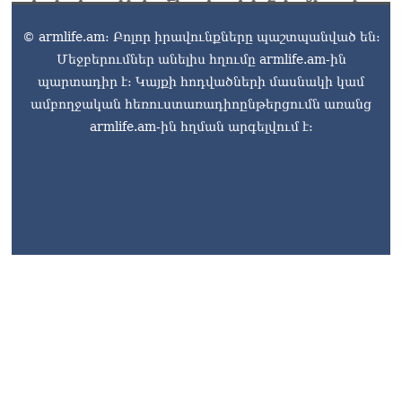
06.08.2026
© armlife.am: Բոլոր իրավունքները պաշտպանված են:
Երկար ժամանակ լույս չի
Մեջբերումներ անելիս հղումը armlife.am-ին
լինելու Երևանում և բոլոր
պարտադիր է: Կայքի հոդվածների մասնակի կամ
մարզերում
06.08.2026
ամբողջական հեռուստառադիոընթերցումն առանց
armlife.am-ին հղման արգելվում է:
«Հրապարակ». Մեղրին
կարեւոր է` չի կարելի
«պռավալ տալ. Կենաց
մահու կռիվ ենք տալու»
06.08.2026
armlife@internet.ru