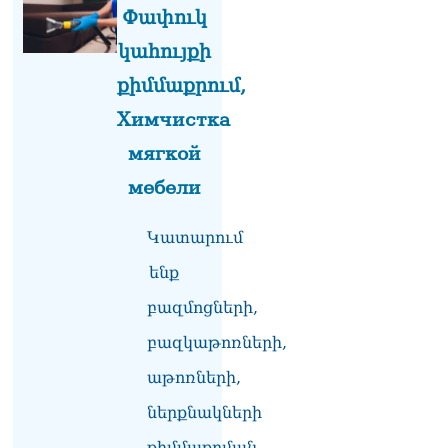
ՏԵՍԱՆՅՈւԹ․ «Ինձ թվում
Փափուկ
էր՝ իրենք ուշքի կգան, բայց
դեռ շարունակում են».
կահույքի
Կարապետյանը՝
քիմմաքրում,
հոգևորականների դեմ
քրեական գործընթացի
Химчистка
մասին
06.08.2026
мягкой
Հայաստանի ներկայիս
мебели
իշխանությունը ձախողում
է թե՛ երկրի ներսում
Կատարում
ազգային
համերաշխության
ենք
պահպանման, թե՛
արտաքին ճակատում հայ
բազմոցների,
ժողովրդի շահերի
բազկաթոռների,
պաշտպանության գործը․
Մարիաննա
աթոռների,
Ղահրամանյան
06.08.2026
ներքնակների
Եթե ուզում եք՝ ռեբուսը
քիմմաքրման