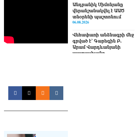
Անդրանիկ Սիմոնյանը
վերանշանակվել է ԱԱԾ
տնօրենի պաշտոնում
06.08.2026
Վեհափառի անձնագրի մեջ
գրված է՝ Գարեգին Բ.
Արամ Վարդևանյանի
պատասխանը
06.08.2026
«Ուժեղ Հայաստան»-ն ԱԺ-
ից ստացած
պարգևավճարներն
ուղղելու է բացառապես
բարեգործությանը, մեր
հայրենակիցների
խնդիրների լուծմանը, որը
լինելու է թափանցիկ. Արամ
Վարդևանյան
06.08.2026