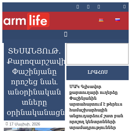
ՏԵՍԱՆՅՈւԹ․
Քարոզարշավին
Փաշինյանը
ԼՐԱՀՈՍ
որոշեց նաև
ՄԱԿ Գլխավոր
անօրինական
քարտուղարի ուղերձը
Փաշինյանին
տները
արտահայտում է թերեւս
համաշխարհային
օրինականացնել
անցուդարձում շատ բան
որոշող կենտրոնների
17 Մայիսի, 2026
տրամադրություններ