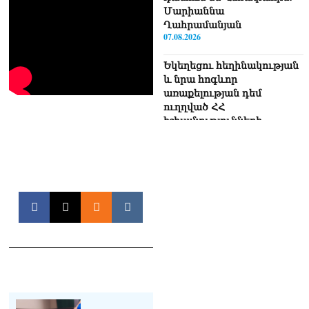
Մարիաննա
Ղահրամանյան
07.08.2026
Եկեղեցու հեղինակության
և նրա հոգևոր
առաքելության դեմ
ուղղված ՀՀ
իշխանությունների
գործողությունները
հակասահմանադրական
են և հակազգային. ՀՅԴ
Բյուրո
07.08.2026
Ծնողների շիրիմի մոտ
հայտնաբերել է
տղամարդու մшրմին,
հրшզեն և նшմшկ
07.08.2026
ՏԵՍԱՆՅՈւԹ․ ՔՊ-ն այսօր