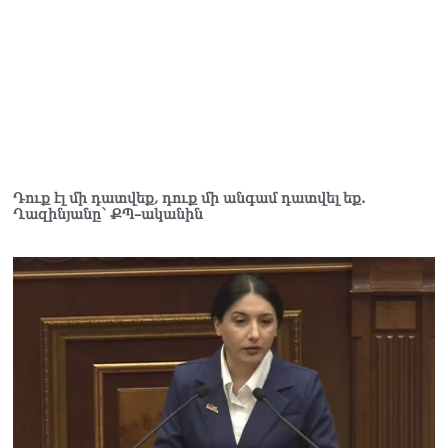
07.08.2026
«Հրապարակ»․ «Կա՛մ
ենթարկվում եք, կա՛մ
ազատվում եք». Ամեն մեկն
իր համակարգում «ցար ի
բոգ է» իրեն զգում
07.08.2026
Գարեգին Բ Վեփահառին
Դուք էլ մի դատվեք, դուք մի անգամ դատվել եք.
դատարան կանչելն
Ղազինյանը՝ ՔՊ–ականին
անընդունելի է եւ
դատապարտելի. Արամ Ա
07.08.2026
Մոսկվան արձանագրում է
Երևանի կողմից
«շանտաժի անցնելու»
փորձեր․ Ալեքսեյ Ֆադեև
06.08.2026
Նուբարաշենի
աղբավայրում տրակտորով