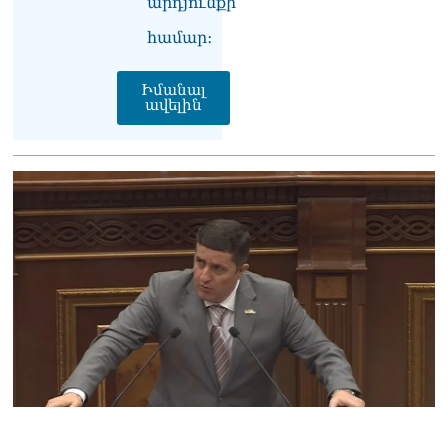
07.08.2026
արդյունքի
համար։
«Ժողովուրդ». Ինչ
ունեցվածքով ավարտեց
պատգամավորական
Իմանալ
գործունեությունը Հայկ
ավելին
Սարգսյանը
07.08.2026
«Հրապարակ»․ Սասունի
սիրտը կփորձեն շահել
07.08.2026
«Հրապարակ»․ Արայիկ
Հարությունյանի «մուրազը
փորը չի՞ մնա»
07.08.2026
«Ժողովուրդ». Ում շքեղ
նորոգված
աշխատասենյակն է
տրամադրվել Արայիկ
Հարությունյանին