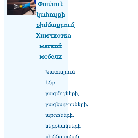
դատում է ձեր խիղճը,
Փափուկ
նրանց, ովքեր Հուդայի
կահույքի
ճանապարհով չեն գնացել.
Գառնիկ Դավթյան
քիմմաքրում,
07.08.2026
Химчистка
Կանադայի Հայոց թեմը
դատապարտել է
мягкой
Վեհափառի նկատմամբ
мебели
քրեական հետապնդումը
07.08.2026
Կատարում
ՀՀ–ի համար ԵԱՏՄ–ի հետ
համագործակցության
ենք
խորացումը
բազմոցների,
առաջնահերթություն է.
Փաշինյան
բազկաթոռների,
07.08.2026
աթոռների,
Ուղիղ միացում․ Ազգային
ժողովը շարունակում է
ներքնակների
փոխնախագահի
քիմմաքրման
ընտրությունը