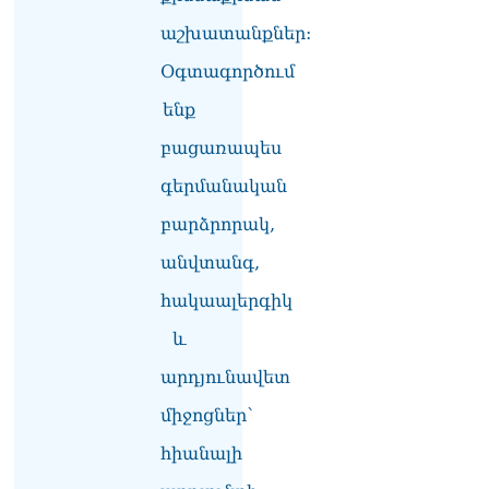
07.08.2026
աշխատանքներ:
«Ժամը 15:00-ից «Ուժեղ
Օգտագործում
Հայաստան»-ի
պատգամավորները կլքեն
ենք
ԱԺ-ն և կշարժվեն դեպի
Էջմիածին»․ Նարեկ
բացառապես
Կարապետյան
գերմանական
07.08.2026
բարձրորակ,
Երկար ժամանակ լույս չի
լինելու Երևանում ու 9
անվտանգ,
մարզում
07.08.2026
հակաալերգիկ
և
«Ստիպված կլինենք մեր
քաղաքացիներին հորդորել
արդյունավետ
չայցելել Հայաստան»․
Ռուսական կողմը
միջոցներ՝
մանրամասներ է հայտնել
Մատվիենկոյի և
հիանալի
Ռուբինյանի զրույցից