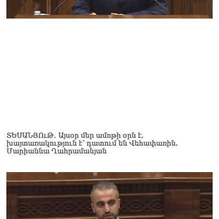
աղբը հրելիս այն լցվել է 29-
ամյա աշխատակցի վրա.
վերջինս մաhшցել է
06.08.2026
ՀՌՀ-ն «Կենտրոն»
հեռուստաընկերությանը
տուգանել է
06.08.2026
Գագիկ Ծառուկյանի և
Սեդրակ Առուստամյանի
նկատմամբ նոր քրեական
հետապնդում է հարուցվել
ՏԵՍԱՆՅՈւԹ․ Այսօր մեր ամոթի օրն է,
խայտառակություն է՝ դատում են Վեհափառին.
06.08.2026
Մարիաննա Ղահրամանյան
ՏԵՍԱՆՅՈւԹ․ Վաղը մենք
ԱԺ չենք գալու, գնալու ենք
դատարան՝ ի
աջակցություն Վեհափառի.
Նարեկ Կարապետյան
06.08.2026