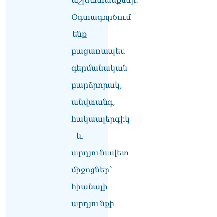
աշխատանքներ:
ՏԵՍԱՆՅՈւԹ․ «Այսօր
զանգել եմ Ադրբեջանի
Օգտագործում
նախագահին»․ Նիկոլ
Փաշինյան
ենք
08.08.2026
բացառապես
Կադրեր Հովիկ
գերմանական
Աբրահամյանի որդու՝
Արգամ Աբրահամյանի
բարձրորակ,
ձերբակալությունից
08.08.2026
անվտանգ,
Ադրբեջանը և Հայաստանը
հակաալերգիկ
մեկ տարվա ընթացքում
և
կարևոր և վճռական քայլեր
են ձեռնարկել, որպեսզի
արդյունավետ
խաղաղությունը շոշափելի
իրականություն դարձնեն
միջոցներ՝
երկու երկրների
ժողովուրդների համար․
հիանալի
Ֆրանսիայի ԱԳՆ մամուլի
արդյունքի
քարտուղար
08.08.2026