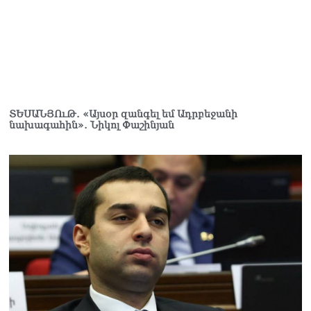
«Ցավոք, կլինեն շրջաններ,
որտեղ կտեղա կարկուտ»․
Գագիկ Սուրենյան
08.08.2026
Եկեղեցիների
համաշխարհային
ՏԵՍԱՆՅՈւԹ․ «Այսօր զանգել եմ Ադրբեջանի
նախագահին»․ Նիկոլ Փաշինյան
խորհուրդը խորապես
մտահոգված է Հայ
առաքելական եկեղեցու
շուրջ ստեղծված
իրավիճակով
08.08.2026
«Հրապարակ». Հայկ
Կոնջորյանի կնոջից շատ
աշխատավարձ ստացող
պաշտոնյաների կանայք էլ
կան
08.08.2026