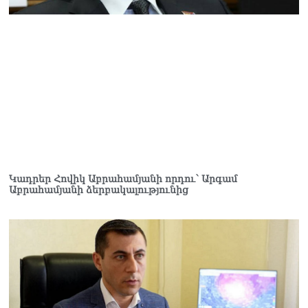
Ի՞նչն է պակասում
լիակատար երջանկության
համար. Մխիթարյանը նշել
է կարիերայի գլխավոր
երազանքի մասին
08.08.2026
Խաղաղությունն անշրջելի
դարձնելու համար
անհրաժեշտություն է
«Լեռնային Ղարաբաղի
հայերի վերադարձի»
իրավունքի մասին
Կադրեր Հովիկ Աբրահամյանի որդու՝ Արգամ
խոսույթը չշարունակելը.
Աբրահամյանի ձերբակալությունից
Փաշինյան
08.08.2026
«Ժողովուրդ». Ինչ
փոփոխություններ է արել
ԱԺ-ում Ռուբեն
Ռուբինյանը
08.08.2026