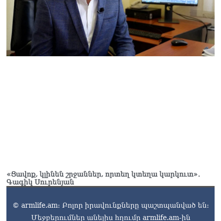
«Հրապարակ». Հայկական
ծիրանի մասին ռուս-
ադրբեջանական
սահմանին մատնել են
«հայկական թերթերը»
08.08.2026
«Հրապարակ». Փաշինյանը
որս է սկսել Ծառուկյանի
համախոհների նկատմամբ
08.08.2026
«Հրապարակ». Խիստ
զգուշացրել են,
սպառնացել ազատել
08.08.2026
«Ցավոք, կլինեն շրջաններ, որտեղ կտեղա կարկուտ»․
«Ժողովուրդ». Աղվան
Գագիկ Սուրենյան
Վարդանյանը մեկուսացած
է խմբակցությունից
08.08.2026
© armlife.am: Բոլոր իրավունքները պաշտպանված են:
Մեջբերումներ անելիս հղումը armlife.am-ին