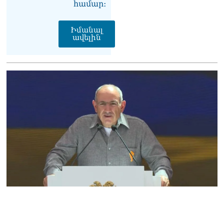
համար։
Սոբյանինը հայտնել է
Մոսկվային մոտեցող 9
Իմանալ
անօդաչու թռչող սարքերի
ավելին
խnցման մասին
08.08.2026
Փաշինյանը զանգահարել է
Ալիևին
08.08.2026
«Ո՞վ է լինելու հաջորդ
քաղաքական
հակառակորդը». Ռուզան
Ստեփանյան
08.08.2026
«Եթե ներքին
ազատություն ունես,
կալանքն անցնում է
տանելի ռեժիմով»․
Անդրանիկ Թևանյան
08.08.2026