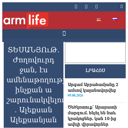
ՏԵՍԱՆՅՈւԹ․
Ժողովուրդ
ջան, էս
ԼՐԱՀՈՍ
ամենաթողությունը
Արգամ Աբրահամյանը 2
ինչքան ա
ամսով կալանավորվեց
09.08.2026
շարունակվելու
Ծեծկռտnւք՝ Արարատի
. Ալեքսան
մարզում. հնչել են նաև
Ալեքսանյան
կրակnցներ, կան 10-ից
ավելի վիրավnրներ