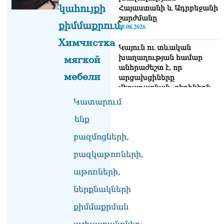
կահույքի
Հայաստանի և Ադրբեջանի
շարժմանը
քիմմաքրում,
09.08.2026
Химчистка
Կայուն ու տևական
խաղաղության համար
мягкой
անհրաժեշտ է, որ
мебели
արցախցիները
վերադառնան, գերիներն
ազատ արձակվեն․
Կատարում
Բեգլարյան
08.08.2026
ենք
բազմոցների,
Մաhացել է Մեսսիի հայրը
08.08.2026
բազկաթոռների,
ՄԻՊ–ն անթույլատրելի է
աթոռների,
համարում Արգամ
Աբրահամյանի վերաբերյալ
ներքնակների
ՔԿ–ի հաղորդագրությունը
08.08.2026
քիմմաքրման