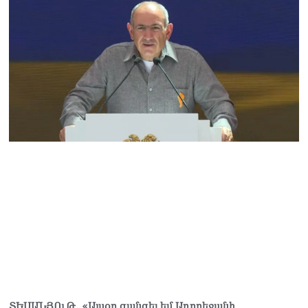
ՏԵՍԱՆՅՈւԹ․ «Այսօր զանգել եմ Ադրբեջանի