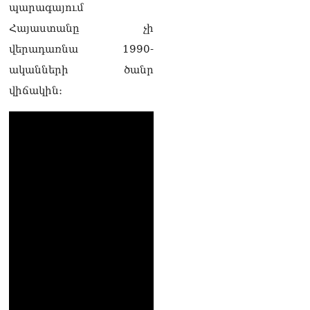
պարագայում
իրավիճակով
08.08.2026
Հայաստանը չի
վերադառնա 1990-
«Հրապարակ». Հայկ
Կոնջորյանի կնոջից շատ
ականների ծանր
աշխատավարձ ստացող
վիճակին։
պաշտոնյաների կանայք էլ
կան
08.08.2026
Ի՞նչն է պակասում
լիակատար երջանկության
համար. Մխիթարյանը նշել
է կարիերայի գլխավոր
երազանքի մասին
08.08.2026
Խաղաղությունն անշրջելի
դարձնելու համար
անհրաժեշտություն է
«Լեռնային Ղարաբաղի
հայերի վերադարձի»