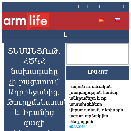
ՏԵՍԱՆՅՈւԹ․
ՀԾԿՀ
նախագահը
ԼՐԱՀՈՍ
չի բացառում
Կայուն ու տևական
Ադրբեջանից,
խաղաղության համար
անհրաժեշտ է, որ
Թուրքմենստանից
արցախցիները
վերադառնան, գերիներն
և Իրանից
ազատ արձակվեն․
գազի
Բեգլարյան
08.08.2026