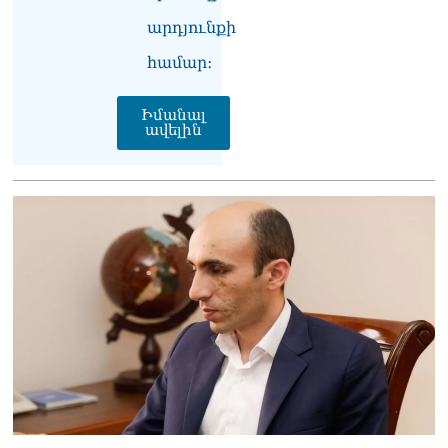
դատավորը ինքնաբացարկ
արդյունքի
հայտնեց
07.08.2026
համար։
ՏԵՍԱՆՅՈւԹ․ «Եթե դու
վարչապետ ես, չի
Իմանալ
նշանակում՝ ինչ ուզես,
ավելին
կարաս անես»․ Նարեկ
Կարապետյան
07.08.2026
Խայտառակություն է, մի
հատ ուշադիր լսեք՝
Ամենայն Հայոց
Կաթողիկոսի դատ.
Տիգրան Աբրահամյան
07.08.2026
ՏԵՍԱՆՅՈւԹ․ «Վեհափառ,
վեհափառ»
վանկարկումների ու
հավատավոր ժողովրդի
հոծ բազմության միջով