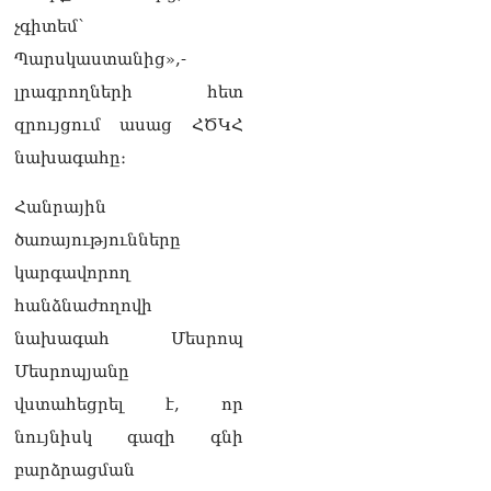
քաղաքական
չգիտեմ՝
հակառակորդը». Ռուզան
Ստեփանյան
Պարսկաստանից»,-
08.08.2026
լրագրողների հետ
«Եթե ներքին
զրույցում ասաց ՀԾԿՀ
ազատություն ունես,
նախագահը։
կալանքն անցնում է
տանելի ռեժիմով»․
Անդրանիկ Թևանյան
Հանրային
08.08.2026
ծառայությունները
«Ցավոք, կլինեն շրջաններ,
կարգավորող
որտեղ կտեղա կարկուտ»․
հանձնաժողովի
Գագիկ Սուրենյան
08.08.2026
նախագահ Մեսրոպ
Մեսրոպյանը
Եկեղեցիների
համաշխարհային
վստահեցրել է, որ
խորհուրդը խորապես
նույնիսկ գազի գնի
մտահոգված է Հայ
առաքելական եկեղեցու
բարձրացման
շուրջ ստեղծված