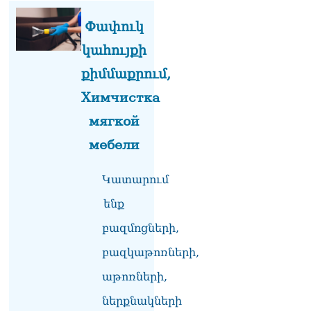
«Հրապարակ». Խիստ
զգուշացրել են,
Փափուկ
սպառնացել ազատել
08.08.2026
կահույքի
քիմմաքրում,
«Ժողովուրդ». Աղվան
Վարդանյանը մեկուսացած
Химчистка
է խմբակցությունից
08.08.2026
мягкой
мебели
«Հրապարակ». Հեռացող
պատգամավորների
հաշվին 5 մլն դրամ գումար
Կատարում
է փոխանցվել
08.08.2026
ենք
բազմոցների,
ՏԵՍԱՆՅՈւԹ․ Աժ-ն ձերը չէ,
ասոցացիան, թե ձեր մոտ
բազկաթոռների,
ԱԺ փոխնախագահ պետք է
աշխատի Վարդևանյանը,
աթոռների,
տեղին չէ. Մամիկոն
Ասլանյան
ներքնակների
07.08.2026