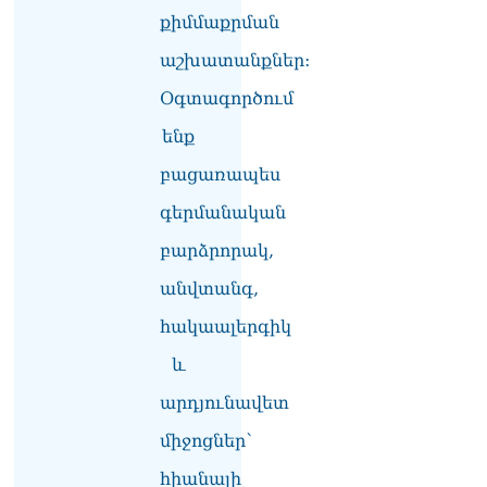
քիմմաքրման
ՏԵՍԱՆՅՈւԹ․ Սկսեցին
աշխատանքներ:
հնչել զանգերը, երբ
Վեհափառն աջակիցների
Օգտագործում
հետ մտավ Մայր Տաճար
07.08.2026
ենք
ՏԵՍԱՆՅՈւԹ․
բացառապես
Հակասաֆարովյան օրենքը
գերմանական
թշնամանքի մասին չէ.
Շիրազ Մանուկյան
բարձրորակ,
07.08.2026
անվտանգ,
ՏԵՍԱՆՅՈւԹ․ Գալիք
սերունդները պետք է
հակաալերգիկ
հետևություն անեն այս
և
օրերից․ Անդրանիկ
Գևորգյան
արդյունավետ
07.08.2026
միջոցներ՝
Ամենայն հայոց
կաթողիկոսի դեմ գործով
հիանալի