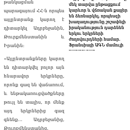
թանկացման
մեկ տարվա ընթացքում
կարևոր և վճռական քայլեր
պարագայում ՀՀ-ն որպես
են ձեռնարկել, որպեսզի
այլընտրանք կարող է
խաղաղությունը շոշափելի
իրականություն դարձնեն
դիտարկել Ադրբեջանին,
երկու երկրների
Թուրքմենստանին և
ժողովուրդների համար․
Ֆրանսիայի ԱԳՆ մամուլի
Իրանին։
քարտուղար
08.08.2026
«Այլընտրանքները կարող
են դիտարկվել բոլոր այն
Սոբյանինը հայտնել է
Մոսկվային մոտեցող 9
հնարավոր երկրները,
անօդաչու թռչող սարքերի
որոնք գազ են վաճառում,
խnցման մասին
08.08.2026
և ենթակառուցվածքները
թույլ են տալիս, որ մենք
Փաշինյանը զանգահարել է
Ալիևին
այդ երկրներից գազ
08.08.2026
գնենք… Ադրբեջանից,
«Ո՞վ է լինելու հաջորդ
Թուրքմենստանից,