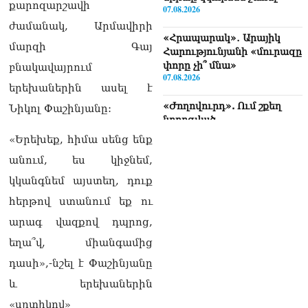
քարոզարշավի
07.08.2026
ժամանակ, Արմավիրի
«Հրապարակ»․ Արայիկ
մարզի Գայ
Հարությունյանի «մուրազը
փորը չի՞ մնա»
բնակավայրում
07.08.2026
երեխաներին ասել է
«Ժողովուրդ». Ում շքեղ
Նիկոլ Փաշինյանը:
նորոգված
աշխատասենյակն է
«Երեխեք, հիմա սենց ենք
տրամադրվել Արայիկ
անում, ես կիջնեմ,
Հարությունյանին
07.08.2026
կկանգնեմ այստեղ, դուք
հերթով ստանում եք ու
«Հրապարակ»․ «Կա՛մ
ենթարկվում եք, կա՛մ
արագ վազքով դպրոց,
ազատվում եք». Ամեն մեկն
եղա՞վ, միանգամից
իր համակարգում «ցար ի
բոգ է» իրեն զգում
դասի»,-նշել է Փաշինյանը
07.08.2026
և երեխաներին
Գարեգին Բ Վեփահառին
«սրտիկով»