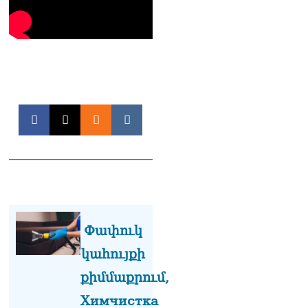
Գագիկ Ծառուկյանի և
Սեդրակ Առուստամյանի
նկատմամբ նոր քրեական
հետապնդում է հարուցվել
06.08.2026
ՏԵՍԱՆՅՈւԹ․ Վաղը մենք
ԱԺ չենք գալու, գնալու ենք
դատարան՝ ի
աջակցություն Վեհափառի.
Նարեկ Կարապետյան
06.08.2026
Անդրանիկ Սիմոնյանը
վերանշանակվել է ԱԱԾ
տնօրենի պաշտոնում
06.08.2026
Փափուկ
կահույքի
Վեհափառի անձնագրի մեջ
գրված է՝ Գարեգին Բ.
քիմմաքրում,
Արամ Վարդևանյանի
պատասխանը
Химчистка
06.08.2026