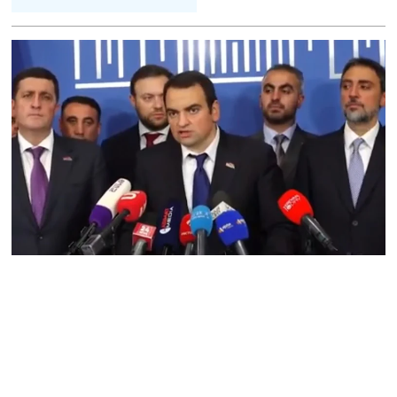
ՏԵՍԱՆՅՈւԹ․ Աբսուրդ
մեկ՝ դատարանը ո՞նց
կարող է միջամտել
Եկեղեցու գործին, մի հատ
էլ ասում են՝ չի կատարվում
վճիռը
06.08.2026
Նորապատում գործող
բենզալցակայանում
պայթյուն է տեղի ունեցել.
կան վիրավորներ
06.08.2026
Բաքվի վերաքննիչ
դատարանն անփոփոխ է
թողել հայ գերիների
դատավճիռները
06.08.2026
ՌԴ-ի և Հայաստանի միջև
ապրանքաշրջանառությունը