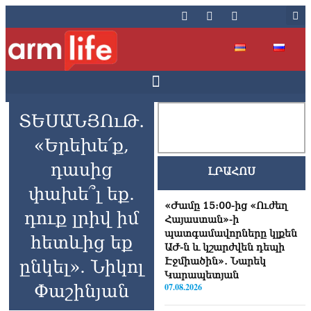
ՏԵՍԱՆՅՈւԹ․
«Երեխե՛ք,
դասից
ԼՐԱՀՈՍ
փախե՞լ եք.
«Ժամը 15:00-ից «Ուժեղ
դուք լրիվ իմ
Հայաստան»-ի
պատգամավորները կլքեն
հետևից եք
ԱԺ-ն և կշարժվեն դեպի
Էջմիածին»․ Նարեկ
ընկել». Նիկոլ
Կարապետյան
Փաշինյան
07.08.2026