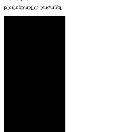
դատարան կանչելն
անընդունելի է եւ
թխվածքաբլիթ բաժանել:
դատապարտելի. Արամ Ա
07.08.2026
Մոսկվան արձանագրում է
Երևանի կողմից
«շանտաժի անցնելու»
փորձեր․ Ալեքսեյ Ֆադեև
06.08.2026
Նուբարաշենի
աղբավայրում տրակտորով
աղբը հրելիս այն լցվել է 29-
ամյա աշխատակցի վրա.
վերջինս մաhшցել է
06.08.2026
ՀՌՀ-ն «Կենտրոն»
հեռուստաընկերությանը
տուգանել է
06.08.2026