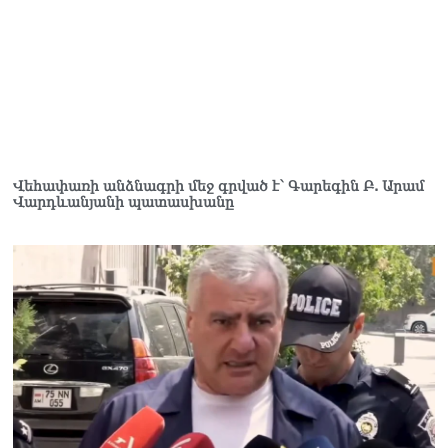
06.08.2026
Նիկոլ Փաշինյանը մեկնել է
Ղրղզստանի
Հանրապետություն
06.08.2026
ՏԵՍԱՆՅՈւԹ․
Սրբազանների, Սամվել
Վեհափառի անձնագրի մեջ գրված է՝ Գարեգին Բ. Արամ
Կարապետյանի
Վարդևանյանի պատասխանը
կալանքները եղել են
ապօրինի, չեք կարող իմ
հետ չհամաձայնվել․ Արամ
Վարդևանյան
06.08.2026