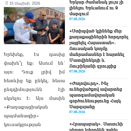
Երկար ժամանակ լույս չի
15 Մայիսի, 2026
լինելու Երևանում ու 9
մարզում
07.08.2026
«Ստիպված կլինենք մեր
քաղաքացիներին հորդորել
չայցելել Հայաստան»․
Ռուսական կողմը
Երեխեք, էս դասից
մանրամասներ է հայտնել
Մատվիենկոյի և
փախե՞լ եք: Ասում են՝
Ռուբինյանի զրույցից
07.08.2026
այո: Դուք լրիվ իմ
հետևից եք ընկել, հեսա
«Ժողովուրդ». Ինչ
ունեցվածքով ավարտեց
ընդդիմությունն էլի
պատգամավորական
սկսելու է: Այս մասին
գործունեությունը Հայկ
Սարգսյանը
«Քաղաքացիական
07.08.2026
պայմանագիր»
«Հրապարակ»․ Սասունի
կուսակցության
սիրտը կփորձեն շահել