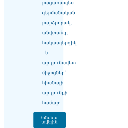
բացառապես
իշխանությունը ձախողում
է թե՛ երկրի ներսում
գերմանական
ազգային
համերաշխության
բարձրորակ,
պահպանման, թե՛
արտաքին ճակատում հայ
անվտանգ,
ժողովրդի շահերի
հակաալերգիկ
պաշտպանության գործը․
Մարիաննա
և
Ղահրամանյան
06.08.2026
արդյունավետ
Եթե ուզում եք՝ ռեբուսը
միջոցներ՝
լուծենք, ասեք՝ մի քանի
հիանալի
ամսվա մեջ ՀՀ-ն 29 800-ից
ո՞նց դարձավ 29 743 քկմ
արդյունքի
06.08.2026
համար։
ՏԵՍԱՆՅՈւԹ․ «Մենք մեր
խոսքը դեռ կասենք»․
Դավիթ Իշխանյան
Իմանալ
06.08.2026
ավելին