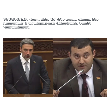
կտրուկ նվազում է․
Օվերչուկ
06.08.2026
ՏԵՍԱՆՅՈւԹ․ Վաղը մենք ԱԺ չենք գալու, գնալու ենք
Մոսկվան և Երևանը
դատարան՝ ի աջակցություն Վեհափառի. Նարեկ
քննարկում են
Կարապետյան
Ռուսաստանի գլխավոր
հյուպատոսության
բացումը Կապանում
06.08.2026
Երևանում
դшնшկшհшրվшծ 30-ամյա
տղամարդը ծանր
վիճակում տեղափոխվել է
հիվանդանոց
06.08.2026
Չեմ կարող մեկնաբանել
Հաջիևի խոսքը. ասել ենք,
որ Սահմանադրության
նախագիծ ենք մշակում.
նախարար Գալյան