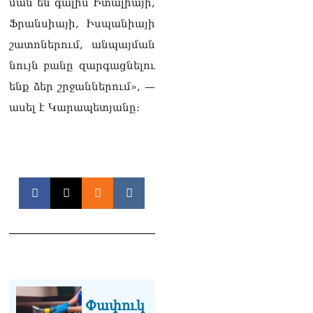
ման են գալիս Իտալիայի,
Ամենայն Հայոց
Կաթողիկոսի դատ.
Ֆրանսիայի, Իսպանիայի
Տիգրան Աբրահամյան
շատոներում, անպայման
07.08.2026
նույն բանը զարգացնելու
ՏԵՍԱՆՅՈւԹ․ «Վեհափառ,
ենք ձեր շրջաններում», —
վեհափառ»
վանկարկումների ու
ասել է Կարապետյանը։
հավատավոր ժողովրդի
հոծ բազմության միջով
Կաթողիկոսը մտավ
դատարան
07.08.2026
Ռուսաստանում հայտնել
են, որ կանխել են
Հայաստան 16 մլն ռուբլու
ապօրինի արտահանումը
07.08.2026
Ուղիղ միացում․ ԱՄՈԹԻ
ՕՐ․ Կաթողիկոսի գործով
Փափուկ
դատական առաջին նիստը