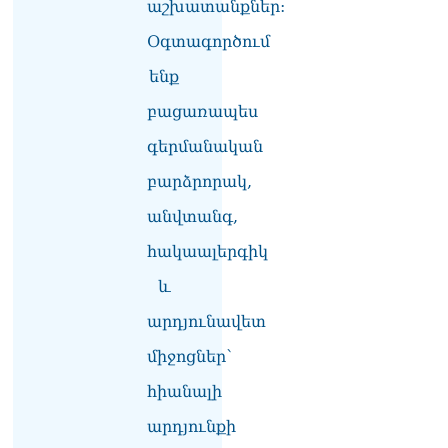
աշխատանքներ:
ՏԵՍԱՆՅՈւԹ․ «Ցավոք,
Օգտագործում
լոգիստիկ խնդիրների
պատճառով մեր
ենք
փոխադարձ առևտրի
ծավալն այնքան էլ մեծ չէ»․
բացառապես
Նիկոլ Փաշինյանը՝
գերմանական
Ղրղզստանի նախագահին
07.08.2026
բարձրորակ,
Տիկի՜ն Ղազարյան, ցույց
անվտանգ,
տվե՜ք այն էջը, որտեղ
գրված է Ուժեղ
հակաալերգիկ
Հայաստանի անունը, չեք
և
կարող, որովհետև նման էջ
այդ զեկույցում գոյություն
արդյունավետ
չունի. Ղահրամանյանը՝
Ղազարյանի
միջոցներ՝
հայտարարության մասին
07.08.2026
հիանալի
արդյունքի
ՏԵՍԱՆՅՈւԹ․ Իմ
ընտանիքը փող չունի, իմ