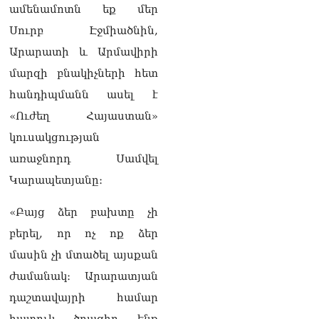
ադրբեջանական
ամենամոտն եք մեր
սահմանին մատնել են
Սուրբ Էջմիածնին,
«հայկական թերթերը»
08.08.2026
Արարատի և Արմավիրի
մարզի բնակիչների հետ
«Հրապարակ». Փաշինյանը
որս է սկսել Ծառուկյանի
հանդիպմանն ասել է
համախոհների նկատմամբ
08.08.2026
«Ուժեղ Հայաստան»
կուսակցության
«Հրապարակ». Խիստ
առաջնորդ Սամվել
զգուշացրել են,
սպառնացել ազատել
Կարապետյանը։
08.08.2026
«Բայց ձեր բախտը չի
«Ժողովուրդ». Աղվան
Վարդանյանը մեկուսացած
բերել, որ ոչ ոք ձեր
է խմբակցությունից
մասին չի մտածել այսքան
08.08.2026
ժամանակ։ Արարատյան
«Հրապարակ». Հեռացող
դաշտավայրի համար
պատգամավորների
հաշվին 5 մլն դրամ գումար
հատուկ ծրագիր ենք