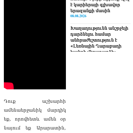
է կարիերայի գլխավոր
երազանքի մասին
08.08.2026
Խաղաղությունն անշրջելի
դարձնելու համար
անհրաժեշտություն է
«Լեռնային Ղարաբաղի
հայերի վերադարձի»
իրավունքի մասին
խոսույթը չշարունակելը.
Փաշինյան
08.08.2026
«Ժողովուրդ». Ինչ
փոփոխություններ է արել
ԱԺ-ում Ռուբեն
Դուք աշխարհի
Ռուբինյանը
ամենաերջանիկ մարդիկ
08.08.2026
եք, որովհետև ամեն օր
«Հրապարակ». Հայկական
նայում եք Արարատին,
ծիրանի մասին ռուս-