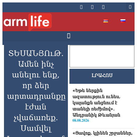
ՏԵՍԱՆՅՈւԹ․
Ամեն ինչ
անելու ենք,
ԼՐԱՀՈՍ
որ ձեր
«Եթե ներքին
արտադրանքը
ազատություն ունես,
կալանքն անցնում է
էժան
տանելի ռեժիմով»․
Անդրանիկ Թևանյան
չվաճառեք.
08.08.2026
Սամվել
«Ցավոք, կլինեն շրջաններ,