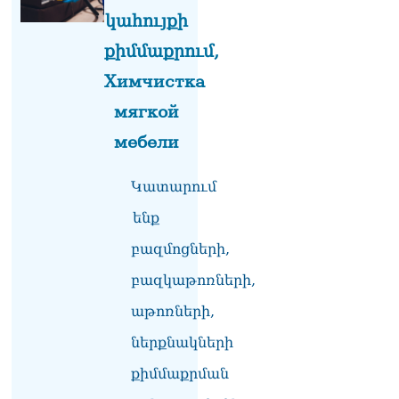
07.08.2026
կահույքի
քիմմաքրում,
ՏԵՍԱՆՅՈւԹ․ «Այսօր ձեզ
համար ազգային ամոթի
Химчистка
օ՞ր է»․ լրագրողը՝ ՔՊ-
ական պատգամավոր
мягкой
Ռուզաննա Երեմյանին
07.08.2026
мебели
ՏԵՍԱՆՅՈւԹ․ «Հնարավո՞ր
Կատարում
է զրկվեք մանդատից»․
լրագրողը՝ Էդգար
ենք
Ղազարյանին
07.08.2026
բազմոցների,
բազկաթոռների,
ՏԵՍԱՆՅՈւԹ․ Փաշինյանը
հայտարարել է, որ
աթոռների,
Եվրամիությունը
Հայաստանի վրա
ներքնակների
ազդեցության լծակներ
չունի
քիմմաքրման
07.08.2026