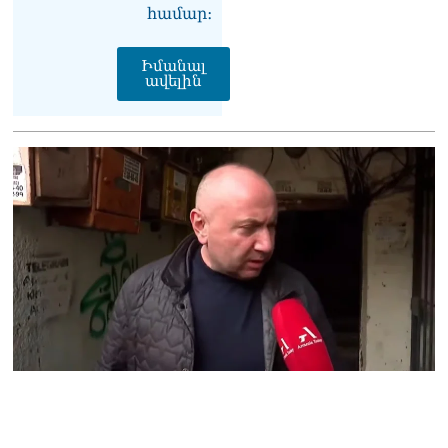
համար։
աշխատավարձով է
ապրում. Թագուհի
Ղազարյանը հուզվեց
Իմանալ
07.08.2026
ավելին
Ինչու ԱՄՆ նախագահ
Թրամփը Ուկրաինային
«Պատրիոտ» հրթիռներ չի
տրամադրի
07.08.2026
Փաշինյանը հասկացրել է,
որ Հայաստանին
Եվրամիության հետ
մերձեցման մղել է
Լուկաշենկոն
07.08.2026