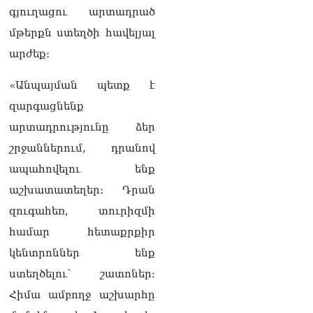
գյուղացու արտադրած
ՏԵՍԱՆՅՈւԹ․ Գալիք
սերունդները պետք է
մթերքն ստեղծի հավելյալ
հետևություն անեն այս
արժեք։
օրերից․ Անդրանիկ
Գևորգյան
07.08.2026
«Անպայման պետք է
զարգացնենք
Ամենայն հայոց
կաթողիկոսի դեմ գործով
արտադրությունը ձեր
դատավորը ինքնաբացարկ
շրջաններում, դրանով
հայտնեց
07.08.2026
ապահովելու ենք
աշխատատեղեր։ Դրան
ՏԵՍԱՆՅՈւԹ․ «Եթե դու
վարչապետ ես, չի
զուգահեռ, տուրիզմի
նշանակում՝ ինչ ուզես,
համար հետաքրքիր
կարաս անես»․ Նարեկ
Կարապետյան
կենտրոններ ենք
07.08.2026
ստեղծելու՝ շատոներ։
Խայտառակություն է, մի
Հիմա ամբողջ աշխարհը
հատ ուշադիր լսեք՝