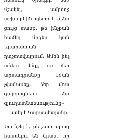
է փոխանցվել
մշակել, ամբողջ
08.08.2026
աշխարհին պետք է մենք
ՏԵՍԱՆՅՈւԹ․ Աժ-ն ձերը չէ,
ցույց տանք, թե ինչքան
ասոցացիան, թե ձեր մոտ
ԱԺ փոխնախագահ պետք է
համեղ մրգեր կան
աշխատի Վարդևանյանը,
Արարատյան
տեղին չէ. Մամիկոն
Ասլանյան
դաշտավայրում։ Ամեն ինչ
07.08.2026
անելու ենք, որ ձեր
ՏԵՍԱՆՅՈւԹ․ Սկսեցին
արտադրանքը էժան
հնչել զանգերը, երբ
չվաճառեք, ձեր մոտ
Վեհափառն աջակիցների
հետ մտավ Մայր Տաճար
զարգացնելու ենք
07.08.2026
գյուղատնտեսությունը»,
ՏԵՍԱՆՅՈւԹ․
— ասել է Կարապետյանը։
Հակասաֆարովյան օրենքը
թշնամանքի մասին չէ.
Նա նշել է, թե շատ արագ
Շիրազ Մանուկյան
07.08.2026
հասնելու են նրան, որ