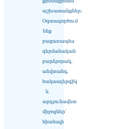
քիմմաքրման
աշխատանքներ:
Օգտագործում
ենք
բացառապես
գերմանական
բարձրորակ,
անվտանգ,
հակաալերգիկ
և
արդյունավետ
միջոցներ՝
հիանալի