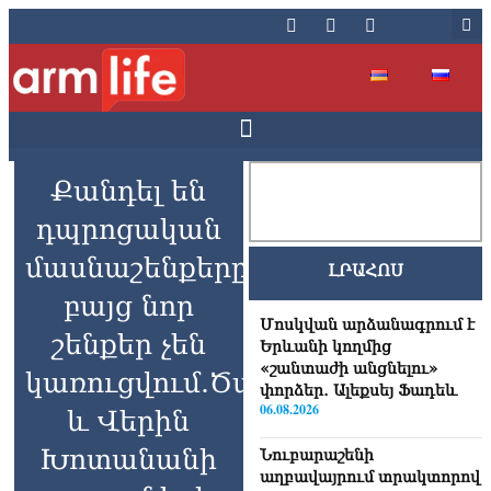
Քանդել են
դպրոցական
մասնաշենքերը,
ԼՐԱՀՈՍ
բայց նոր
Մոսկվան արձանագրում է
շենքեր չեն
Երևանի կողմից
«շանտաժի անցնելու»
կառուցվում.Ծավի
փորձեր․ Ալեքսեյ Ֆադեև
06.08.2026
և Վերին
Խոտանանի
Նուբարաշենի
աղբավայրում տրակտորով