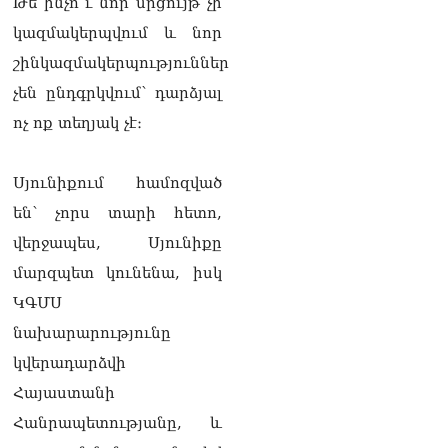
Թե ինչո՞ւ նոր մրցույթ չի
Ուղիղ միացում․ Ազգային
ժողովը շարոնակում է իր
կազմակերպվում և նոր
աշխատանքը
շինկազմակերպություններ
06.08.2026
չեն ընդգրկվում՝ դարձյալ
Փաշինյանը
ոչ ոք տեղյակ չէ։
պաշտոնյաներին կոչ արեց
վերանայել աշխատանքի
մոտեցումները և
Սյունիքում համոզված
բարձրացնել
կառավարության
են՝ չորս տարի հետո,
արդյունավետությունը
վերջապես, Սյունիքը
06.08.2026
մարզպետ կունենա, իսկ
Ռուսաստանից Հայաստան
ԿԳՄՍ
Ադրբեջանի տարածքով
կուղարկեն ցորենի նոր
նախարարությունը
խմբաքանակ
կվերադարձվի
06.08.2026
Հայաստանի
Ուղիղ միացում․ ՀՀ
Հանրապետությանը, և
կառավարության
հերթական նիստը