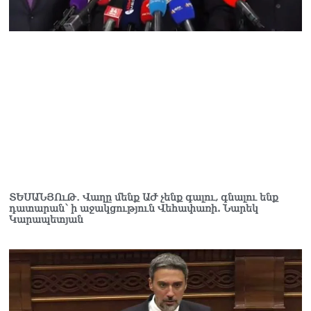
ՏԵՍԱՆՅՈւԹ․ Վաղը մենք ԱԺ չենք գալու, գնալու ենք
դատարան՝ ի աջակցություն Վեհափառի. Նարեկ
Կարապետյան