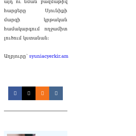
այդ ու նման բազմաթիվ
06.08.2026
հարցերը Սյունիքի
Երկար ժամանակ լույս չի
մարզի կրթական
լինելու Երևանում և բոլոր
համակարգում ողջամիտ
մարզերում
06.08.2026
լուծում կստանան։
«Հրապարակ». Մեղրին
կարեւոր է` չի կարելի
Աղբյուրը՝
syuniacyerkir.am
«պռավալ տալ. Կենաց
մահու կռիվ ենք տալու»
06.08.2026