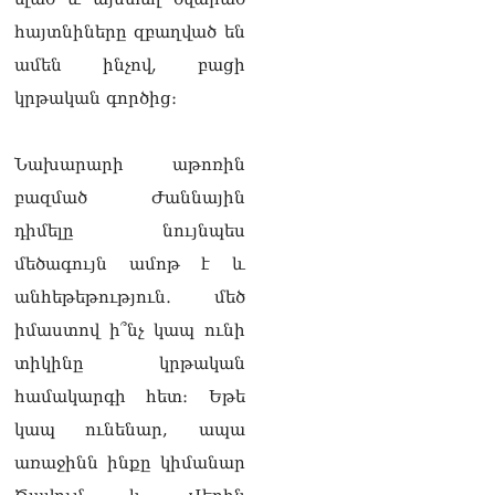
տղամարդը ծանր
հայտնիները զբաղված են
վիճակում տեղափոխվել է
հիվանդանոց
ամեն ինչով, բացի
06.08.2026
կրթական գործից։
Չեմ կարող մեկնաբանել
Հաջիևի խոսքը. ասել ենք,
Նախարարի աթոռին
որ Սահմանադրության
նախագիծ ենք մշակում.
բազմած Ժաննային
նախարար Գալյան
06.08.2026
դիմելը նույնպես
մեծագույն ամոթ է և
Նիկոլ Փաշինյանը մեկնել է
անհեթեթություն․ մեծ
Ղրղզստանի
Հանրապետություն
իմաստով ի՞նչ կապ ունի
06.08.2026
տիկինը կրթական
ՏԵՍԱՆՅՈւԹ․
համակարգի հետ։ Եթե
Սրբազանների, Սամվել
Կարապետյանի
կապ ունենար, ապա
կալանքները եղել են
առաջինն ինքը կիմանար
ապօրինի, չեք կարող իմ
հետ չհամաձայնվել․ Արամ