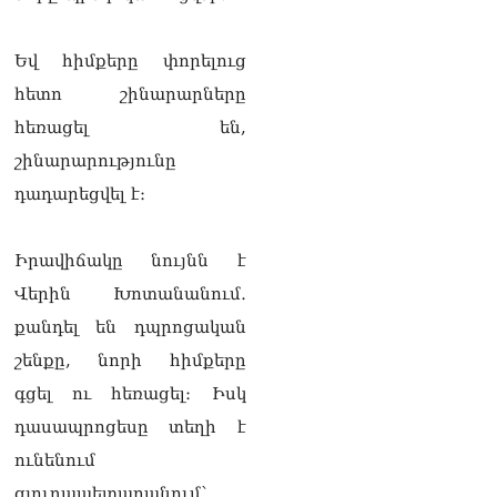
լուծենք, ասեք՝ մի քանի
ամսվա մեջ ՀՀ-ն 29 800-ից
ո՞նց դարձավ 29 743 քկմ
Եվ հիմքերը փորելուց
06.08.2026
հետո շինարարները
ՏԵՍԱՆՅՈւԹ․ «Մենք մեր
հեռացել են,
խոսքը դեռ կասենք»․
շինարարությունը
Դավիթ Իշխանյան
06.08.2026
դադարեցվել է։
ՏԵՍԱՆՅՈւԹ․ Աբսուրդ
մեկ՝ դատարանը ո՞նց
Իրավիճակը նույնն է
կարող է միջամտել
Վերին Խոտանանում․
Եկեղեցու գործին, մի հատ
էլ ասում են՝ չի կատարվում
քանդել են դպրոցական
վճիռը
շենքը, նորի հիմքերը
06.08.2026
գցել ու հեռացել։ Իսկ
Նորապատում գործող
դասապրոցեսը տեղի է
բենզալցակայանում
պայթյուն է տեղի ունեցել.
ունենում
կան վիրավորներ
գյուղապետարանում՝