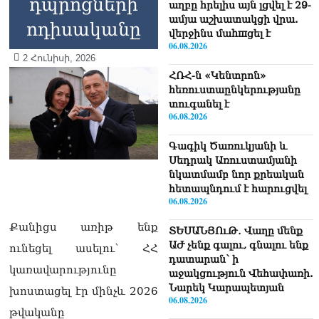
դպրոցների
աղբը հրելիս այն լցվել է 29-
ամյա աշխատակցի վրա.
ոդիսականը
վերջինս մաhшցել է
06.08.2026
2 Հունիսի, 2026
ՀՌՀ-ն «Կենտրոն»
հեռուստաընկերությանը
տուգանել է
06.08.2026
Գագիկ Ծառուկյանի և
Սեդրակ Առուստամյանի
նկատմամբ նոր քրեական
հետապնդում է հարուցվել
06.08.2026
Քանիցս առիթ ենք
ՏԵՍԱՆՅՈւԹ․ Վաղը մենք
ԱԺ չենք գալու, գնալու ենք
ունեցել ասելու՝ ՀՀ
դատարան՝ ի
կառավարությունը
աջակցություն Վեհափառի.
Նարեկ Կարապետյան
խոստացել էր մինչև 2026
06.08.2026
թվականը