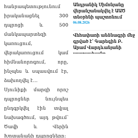
Անդրանիկ Սիմոնյանը
հանրապետությունում
վերանշանակվել է ԱԱԾ
իրականացնել 300
տնօրենի պաշտոնում
06.08.2026
դպրոցի և 500
մանկապարտեզի
Վեհափառի անձնագրի մեջ
գրված է՝ Գարեգին Բ.
կառուցում,
Արամ Վարդևանյանի
վերակառուցում կամ
պատասխանը
06.08.2026
հիմնանորոգում, որը,
ինչպես և սպասվում էր,
«Ուժեղ Հայաստան»-ն ԱԺ-
ից ստացած
ձախողվել է․․․
պարգևավճարներն
Սյունիքի մարզի որոշ
ուղղելու է բացառապես
բարեգործությանը, մեր
դպրոցներ նույնպես
հայրենակիցների
ընդգրկվել էին տվյալ
խնդիրների լուծմանը, որը
լինելու է թափանցիկ. Արամ
նախագծում, այդ թվում՝
Վարդևանյան
06.08.2026
Ծավի և Վերին
Խոտանանի դպրոցները։