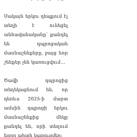
ՏԵՍԱՆՅՈւԹ․ «Ինձ թվում
էր՝ իրենք ուշքի կգան, բայց
դեռ շարունակում են».
Սակայն երկու դեպքում էլ
Կարապետյանը՝
տեղի է ունեցել
հոգևորականների դեմ
քրեական գործընթացի
անհավանականը՝ քանդել
մասին
06.08.2026
են դպրոցական
մասնաշենքերը, բայց նոր
Հայաստանի ներկայիս
շենքեր չեն կառուցվում․․․
իշխանությունը ձախողում
է թե՛ երկրի ներսում
ազգային
Ծավի դպրոցից
համերաշխության
պահպանման, թե՛
տեղեկացնում են, որ
արտաքին ճակատում հայ
դեռևս 2025-ի մարտ
ժողովրդի շահերի
պաշտպանության գործը․
ամսին դպրոցի երկու
Մարիաննա
մասնաշենքից մեկը
Ղահրամանյան
06.08.2026
քանդել են, որի տեղում
Եթե ուզում եք՝ ռեբուսը
նորը պիտի կառուցվեր։