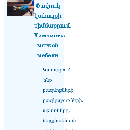
Փափուկ
կահույքի
քիմմաքրում,
Химчистка
мягкой
мебели
Կատարում
ենք
բազմոցների,
բազկաթոռների,
աթոռների,
ներքնակների