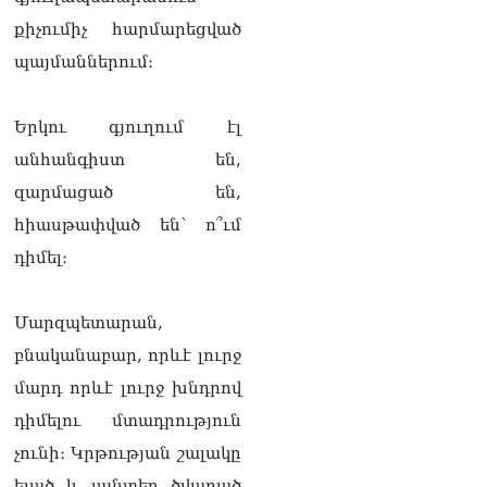
06.08.2026
քիչումիչ հարմարեցված
Բաքվի վերաքննիչ
պայմաններում։
դատարանն անփոփոխ է
թողել հայ գերիների
դատավճիռները
Երկու գյուղում էլ
06.08.2026
անհանգիստ են,
ՌԴ-ի և Հայաստանի միջև
զարմացած են,
ապրանքաշրջանառությունը
կտրուկ նվազում է․
հիասթափված են՝ ո՞ւմ
Օվերչուկ
դիմել։
06.08.2026
Մոսկվան և Երևանը
Մարզպետարան,
քննարկում են
Ռուսաստանի գլխավոր
բնականաբար, որևէ լուրջ
հյուպատոսության
մարդ որևէ լուրջ խնդրով
բացումը Կապանում
06.08.2026
դիմելու մտադրություն
չունի։ Կրթության շալակը
Երևանում
դшնшկшհшրվшծ 30-ամյա
ելած և այնտեղ ծվարած