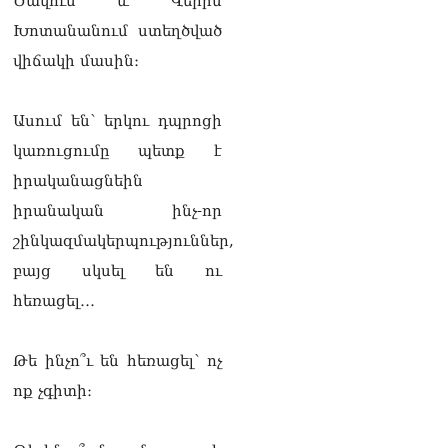
Ծավում և Վերին
Վարդևանյան
Խոտանանում ստեղծված
06.08.2026
վիճակի մասին։
Ամենայն Հայոց
Կաթողիկոսը և 6
եպիսկոպոսները
Ասում են՝ երկու դպրոցի
մասնակցելու են
կառուցումը պետք է
դատական առաջին
նիստին
իրականացնեին
06.08.2026
իրանական ինչ-որ
Վահագ Մարտիրոսյանը
շինկազմակերպություններ,
որոնվում է որպես անհետ
բայց սկսել են ու
կորած
06.08.2026
հեռացել․․․
ԱԳՆ-ն 1 մլն դոլար
կստանա արտերկրում
Թե ինչո՞ւ են հեռացել՝ ոչ
Անկախության 35–ամյակի
ոք չգիտի։
միջոցառումների համար
06.08.2026