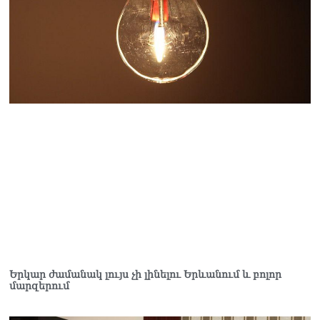
ՏԵՍԱՆՅՈւԹ․ Դուք նշում
եք, թե Հայաստանում
ահագին բան է փոխվել,
այո՛, աճել է պետական
պարտքը
05.08.2026
Սևանի ջրափրկարարները
փրկել են 5-ամյա աղջնակի
կյանքը
05.08.2026
Վահագն Ալեքսանյանն
ընտրվեց ԱԺ
փոխխոսնակի պաշտոնում
05.08.2026
ՏԵՍԱՆՅՈւԹ․ Ձեզանից
շատերի երեխաների
Երկար ժամանակ լույս չի լինելու Երևանում և բոլոր
ճակատին այն մյուռոնն է,
մարզերում
որն օրհնել է Վեհափառը․
հասկանու՞մ եք ինչ եք