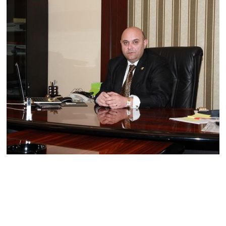
անում
05.08.2026
ՏԵՍԱՆՅՈւԹ․ Օրհներգի
ժամանակ ձեռքը սրտին
դրած պատգամավորը չի
կարողանում առանց
վիրավորելու խոսել․
Վարդևանյան
05.08.2026
ՏԵՍԱՆՅՈւԹ․ Այս
ամբիոնից հնչող
յուրաքանչյուր խոսք պետք
է ծառայի մեր պետության
ու ժողովրդի շահերին.
մենք այստեղ ենք՝ լուծում
տալու ՀՀ քաղաքացու
խնդիրներին. Լենա
Մաթևոսյան
05.08.2026
«Մուլտի Գրուպ» կոնցեռնի