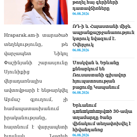
թողել հայ գերիների
դատավճիռները
06.08.2026
ՌԴ-ի և Հայաստանի միջև
ապրանքաշրջանառությունը
Hraparak.am-ի տարածած
կտրուկ նվազում է․
տեղեկությունը, թե
Օվերչուկ
06.08.2026
վարչապետ Նիկոլ
Փաշինյանի շարասյունը
Մոսկվան և Երևանը
քննարկում են
Սյունիքից
Ռուսաստանի գլխավոր
վերադառնալիս
հյուպատոսության
բացումը Կապանում
ավտովթարի է ենթարկվել
06.08.2026
Արմաշ գյուղում, չի
Երևանում
համապատասխանում
դшնшկшհшրվшծ 30-ամյա
տղամարդը ծանր
իրականությանը,
վիճակում տեղափոխվել է
հայտնում է վարչապետի
հիվանդանոց
06.08.2026
խոսնակ Նազելի