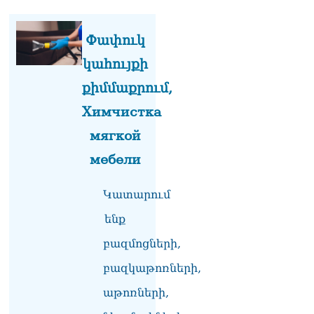
Ամենայն Հայոց
Կաթողիկոսը և 6
եպիսկոպոսները
Փափուկ
մասնակցելու են
դատական առաջին
կահույքի
նիստին
06.08.2026
քիմմաքրում,
Химчистка
Վահագ Մարտիրոսյանը
որոնվում է որպես անհետ
мягкой
կորած
06.08.2026
мебели
ԱԳՆ-ն 1 մլն դոլար
Կատարում
կստանա արտերկրում
Անկախության 35–ամյակի
ենք
միջոցառումների համար
06.08.2026
բազմոցների,
Ուղիղ միացում․ Ազգային
բազկաթոռների,
ժողովը շարոնակում է իր
աթոռների,
աշխատանքը
06.08.2026