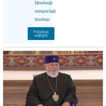
լինելու Երևանում և բոլոր
հիանալի
մարզերում
06.08.2026
արդյունքի
«Հրապարակ». Մեղրին
համար։
կարեւոր է` չի կարելի
«պռավալ տալ. Կենաց
Իմանալ
մահու կռիվ ենք տալու»
ավելին
06.08.2026
«Հրապարակ». Իրավունք
չունեն իրենց
վիրավորվածությունը
ցույց տալ
06.08.2026
«Հրապարակ». ՔՊ
հնաբնակները խիստ
հիասթափված են նորերից
06.08.2026
«Ժողովուրդ». Ալեն
Սիմոնյանի ընտանիքը