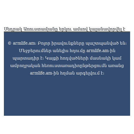
նախկին գլխավոր տնօրեն
Սեդրակ Առուստամյանն ու
ներկա տնօրեն Արթուր
Դալլաքյանը ձերբակալվել
են
Սեդրակ Առուստամյանը երկու ամսով կալանավորվել է
05.08.2026
© armlife.am: Բոլոր իրավունքները պաշտպանված են:
Մեջբերումներ անելիս հղումը armlife.am-ին
պարտադիր է: Կայքի հոդվածների մասնակի կամ
ամբողջական հեռուստառադիոընթերցումն առանց
armlife.am-ին հղման արգելվում է: