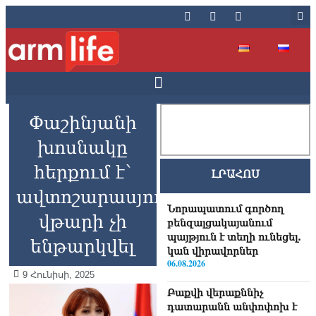
Փաշինյանի
խոսնակը
հերքում է՝
ԼՐԱՀՈՍ
ավտոշարասյունը
Նորապատում գործող
վթարի չի
բենզալցակայանում
պայթյուն է տեղի ունեցել.
ենթարկվել
կան վիրավորներ
06.08.2026
9 Հունիսի, 2025
Բաքվի վերաքննիչ
դատարանն անփոփոխ է