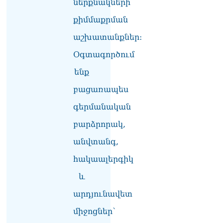
ներքնակների
Փաշինյանը
քիմմաքրման
պաշտոնյաներին կոչ արեց
վերանայել աշխատանքի
աշխատանքներ:
մոտեցումները և
Օգտագործում
բարձրացնել
կառավարության
ենք
արդյունավետությունը
06.08.2026
բացառապես
Ռուսաստանից Հայաստան
գերմանական
Ադրբեջանի տարածքով
բարձրորակ,
կուղարկեն ցորենի նոր
խմբաքանակ
անվտանգ,
06.08.2026
հակաալերգիկ
Ուղիղ միացում․ ՀՀ
կառավարության
և
հերթական նիստը
06.08.2026
արդյունավետ
միջոցներ՝
Երկար ժամանակ լույս չի