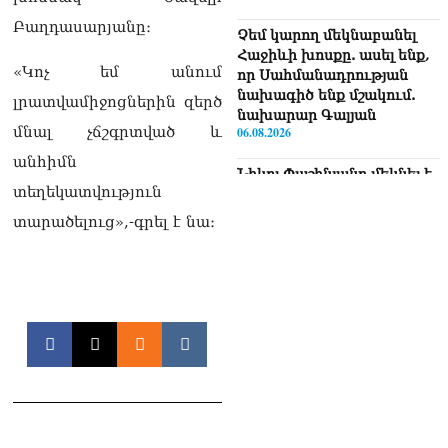
Բաղդասարյանը։
Չեմ կարող մեկնաբանել
Հաջիևի խոսքը. ասել ենք,
«Կոչ եմ անում
որ Սահմանադրության
նախագիծ ենք մշակում.
լրատվամիջոցներին զերծ
նախարար Գալյան
մնալ չճշգրտված և
06.08.2026
անհիմն
Նիկոլ Փաշինյանը մեկնել է
տեղեկատվություն
Ղրղզստանի
Հանրապետություն
տարածելուց»,-գրել է նա։
06.08.2026
ՏԵՍԱՆՅՈւԹ․
Սրբազանների, Սամվել
Կարապետյանի
կալանքները եղել են
ապօրինի, չեք կարող իմ
հետ չհամաձայնվել․ Արամ
Վարդևանյան
06.08.2026