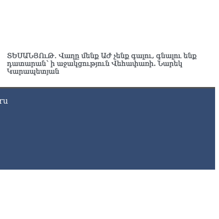
Ն-ն 1 մլն դոլար կստանա արտերկրում Անկախության 35–
յակի միջոցառումների համար
8.2026
ղիղ միացում․ Ազգային ժողովը շարոնակում է իր
ՏԵՍԱՆՅՈւԹ․ Վաղը մենք ԱԺ չենք գալու, գնալու ենք
խատանքը
դատարան՝ ի աջակցություն Վեհափառի. Նարեկ
8.2026
Կարապետյան
շինյանը պաշտոնյաներին կոչ արեց վերանայել
խատանքի մոտեցումները և բարձրացնել կառավարության
ru
դյունավետությունը
8.2026
ւսաստանից Հայաստան Ադրբեջանի տարածքով
ւղարկեն ցորենի նոր խմբաքանակ
8.2026
ղիղ միացում․ ՀՀ կառավարության հերթական նիստը
8.2026
ար ժամանակ լույս չի լինելու Երևանում և բոլոր
րզերում