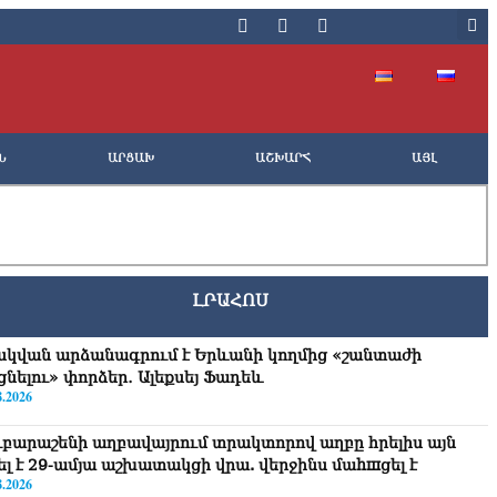
Ն
ԱՐՑԱԽ
ԱՇԽԱՐՀ
ԱՅԼ
ԼՐԱՀՈՍ
սկվան արձանագրում է Երևանի կողմից «շանտաժի
ցնելու» փորձեր․ Ալեքսեյ Ֆադեև
8.2026
ւբարաշենի աղբավայրում տրակտորով աղբը հրելիս այն
վել է 29-ամյա աշխատակցի վրա. վերջինս մաhшցել է
8.2026