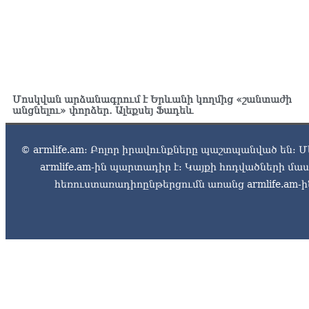
Մոսկվան արձանագրում է Երևանի կողմից «շանտաժի
անցնելու» փորձեր․ Ալեքսեյ Ֆադեև
© armlife.am: Բոլոր իրավունքները պաշտպանված են: Մ
armlife.am-ին պարտադիր է: Կայքի հոդվածների մ
հեռուստառադիոընթերցումն առանց armlife.am-ին