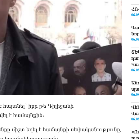
ՀՌ
06.0
Գա
նո
06.0
ՏԵ
դա
Կա
06.0
Ան
պա
06.0
 հայտնել՝ իբր թե Դիլիջանի
Վե
Վա
լ է համայնքին։
06.0
քը միշտ եղել է համայնքի սեփականությունը,
«Ո
ու
որ կազմակերպության։