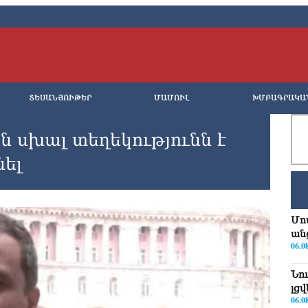
ՏԵՍԱՆՅՈՒԹԵՐ
ՄԱՄՈՒԼ
ԽՄԲԱԳՐԱԿԱ
ն սխալ տեղեկությունն է
նել
Մո
ան
06.0
Նո
լց
06.0