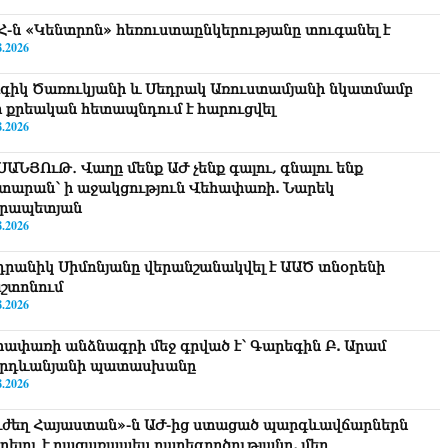
Հ-ն «Կենտրոն» հեռուստաընկերությանը տուգանել է
8.2026
գիկ Ծառուկյանի և Սեդրակ Առուստամյանի նկատմամբ
ր քրեական հետապնդում է հարուցվել
8.2026
ՍԱՆՅՈւԹ․ Վաղը մենք ԱԺ չենք գալու, գնալու ենք
տարան՝ ի աջակցություն Վեհափառի. Նարեկ
րապետյան
8.2026
դրանիկ Սիմոնյանը վերանշանակվել է ԱԱԾ տնօրենի
շտոնում
8.2026
հափառի անձնագրի մեջ գրված է՝ Գարեգին Բ. Արամ
րդևանյանի պատասխանը
8.2026
ւժեղ Հայաստան»-ն ԱԺ-ից ստացած պարգևավճարներն
ղղելու է բացառապես բարեգործությանը, մեր