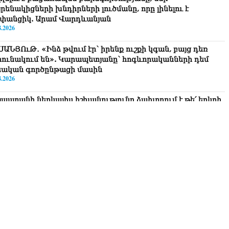
րենակիցների խնդիրների լուծմանը, որը լինելու է
փանցիկ. Արամ Վարդևանյան
8.2026
ՍԱՆՅՈւԹ․ «Ինձ թվում էր՝ իրենք ուշքի կգան, բայց դեռ
րունակում են». Կարապետյանը՝ հոգևորականների դեմ
եական գործընթացի մասին
8.2026
յաստանի ներկայիս իշխանությունը ձախողում է թե՛ երկրի
րսում ազգային համերաշխության պահպանման, թե՛
տաքին ճակատում հայ ժողովրդի շահերի պաշտպանության
րծը․ Մարիաննա Ղահրամանյան
8.2026
 ուզում եք՝ ռեբուսը լուծենք, ասեք՝ մի քանի ամսվա մեջ
ն 29 800-ից ո՞նց դարձավ 29 743 քկմ
8.2026
ՍԱՆՅՈւԹ․ «Մենք մեր խոսքը դեռ կասենք»․ Դավիթ
խանյան
8.2026