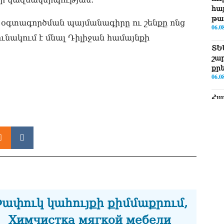
հայ
թա
 օգտագործման պայմանագիրը ու շենքը ոնց
06.0
ունակում է մնալ Դիլիջան համայնքի
ՏԵ
շա
քր
06.0
Հա
նե
ար
գո
06.0
Եթե
ՀՀ-
06.0
ՏԵ
ափուկ կահույքի քիմմաքրում,
Իշ
06.0
Химчистка мягкой мебели