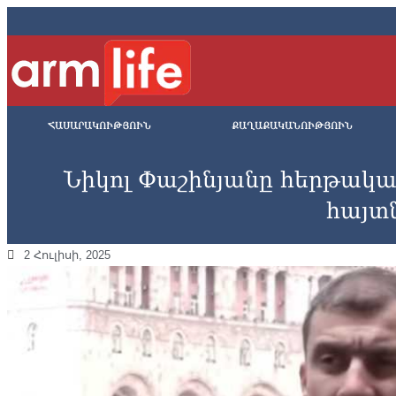
ՀԱՍԱՐԱԿՈՒԹՅՈՒՆ
ՔԱՂԱՔԱԿԱՆՈՒԹՅՈՒՆ
Նիկոլ Փաշինյանը հերթակա
հայտ
2 Հուլիսի, 2025