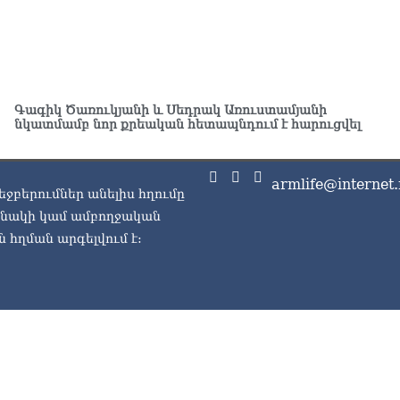
ԱԳ
ամ
06.0
Ու
աշ
Գագիկ Ծառուկյանի և Սեդրակ Առուստամյանի
06.0
նկատմամբ նոր քրեական հետապնդում է հարուցվել
Փա
աշ
armlife@internet.
ար
եջբերումներ անելիս հղումը
06.0
ասնակի կամ ամբողջական
 հղման արգելվում է:
Ռո
կո
06.0
Ու
06.0
Երկ
մա