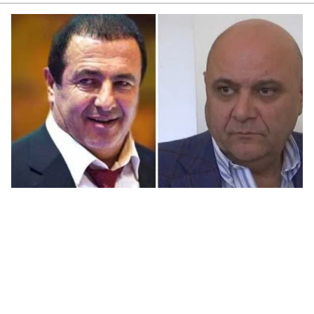
վի
06.0
Չե
Սա
Գա
06.0
Նի
06.0
ՏԵ
կա
չհ
06.0
Ամ
մա
06.0
Վա
06.0