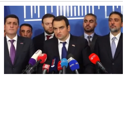
ճակում տեղափոխվել է հիվանդանոց
8.2026
մ կարող մեկնաբանել Հաջիևի խոսքը. ասել ենք, որ
հմանադրության նախագիծ ենք մշակում. նախարար
լյան
8.2026
կոլ Փաշինյանը մեկնել է Ղրղզստանի Հանրապետություն
8.2026
ՍԱՆՅՈւԹ․ Սրբազանների, Սամվել Կարապետյանի
լանքները եղել են ապօրինի, չեք կարող իմ հետ
ամաձայնվել․ Արամ Վարդևանյան
8.2026
ենայն Հայոց Կաթողիկոսը և 6 եպիսկոպոսները
սնակցելու են դատական առաջին նիստին
8.2026
հագ Մարտիրոսյանը որոնվում է որպես անհետ կորած
8.2026