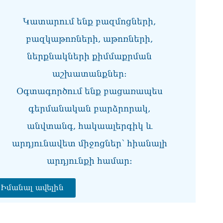
ՏԵ
Կատարում ենք բազմոցների,
միջ
կա
բազկաթոռների, աթոռների,
06.0
ներքնակների քիմմաքրման
Նո
ու
աշխատանքներ:
06.0
Օգտագործում ենք բացառապես
Բա
գերմանական բարձրորակ,
գե
06.0
անվտանգ, հակաալերգիկ և
ՌԴ
արդյունավետ միջոցներ՝ հիանալի
կտր
06.0
արդյունքի համար։
Մո
Իմանալ ավելին
հյ
06.0
Եր