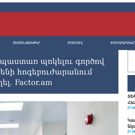
ՏԵՍԱՆՅՈՒԹԵՐ
ՄԱՄՈՒԼ
ԽՄԲԱԳՐԱԿԱ
պաստառ պոկելու գործով
ենի հոգեբուժարանում
լ. Factor.am
ՏԵ
Հո
07.0
Կա
նկ
07.0