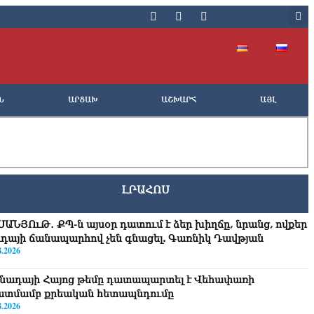
Ն
ԱՐՑԱԽ
ԱՇԽԱՐՀ
ԱՅԼ
ԼՐԱՀՈՍ
ՍԱՆՅՈւԹ․ ՔՊ-ն այսօր դատում է ձեր խիղճը, նրանց, ովքեր
ւդայի ճանապարհով չեն գնացել. Գառնիկ Դավթյան
8.2026
նադայի Հայոց թեմը դատապարտել է Վեհափառի
ատմամբ քրեական հետապնդումը
8.2026