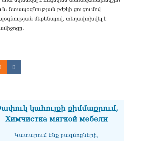
Մո
ան
ւն: Շտապօգնության բժշկի ցուցումով
06.0
պօգնության մեքենայով, տեղափոխվել է
Նո
ամիջոցը։
լց
06.0
ՀՌ
06.0
Գա
նո
06.0
ՏԵ
դա
Կա
ափուկ կահույքի քիմմաքրում,
06.0
Химчистка мягкой мебели
Ան
պա
Կատարում ենք բազմոցների,
06.0