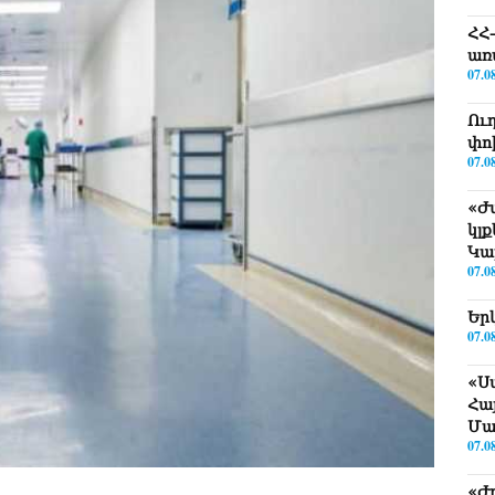
ՀՀ
առ
07.0
Ու
փո
07.0
«Ժ
կլ
Կա
07.0
Երկ
07.0
«Ս
Հա
Մա
07.0
«Ժ