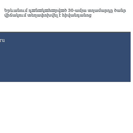
8.2026
Երևանում դшնшկшհшրվшծ 30-ամյա տղամարդը ծանր
սկվան և Երևանը քննարկում են Ռուսաստանի գլխավոր
վիճակում տեղափոխվել է հիվանդանոց
ուպատոսության բացումը Կապանում
8.2026
ru