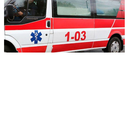
ն 29 800-ից ո՞նց դարձավ 29 743 քկմ
8.2026
ՍԱՆՅՈւԹ․ «Մենք մեր խոսքը դեռ կասենք»․ Դավիթ
խանյան
8.2026
ՍԱՆՅՈւԹ․ Աբսուրդ մեկ՝ դատարանը ո՞նց կարող է
ամտել Եկեղեցու գործին, մի հատ էլ ասում են՝ չի
տարվում վճիռը
8.2026
րապատում գործող բենզալցակայանում պայթյուն է տեղի
նեցել. կան վիրավորներ
8.2026
քվի վերաքննիչ դատարանն անփոփոխ է թողել հայ
րիների դատավճիռները
8.2026
-ի և Հայաստանի միջև ապրանքաշրջանառությունը
ուկ նվազում է․ Օվերչուկ