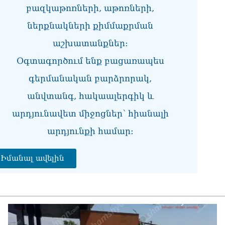
բազկաթոռների, աթոռների,
Վե
Վա
ներքնակների քիմմաքրման
06.0
աշխատանքներ:
«Ո
Օգտագործում ենք բացառապես
ու
հայ
գերմանական բարձրորակ,
թա
06.0
անվտանգ, հակաալերգիկ և
արդյունավետ միջոցներ՝ հիանալի
ՏԵ
շա
արդյունքի համար։
քր
06.0
Իմանալ ավելին
Հա
նե
ար
գո
06.0
Եթե