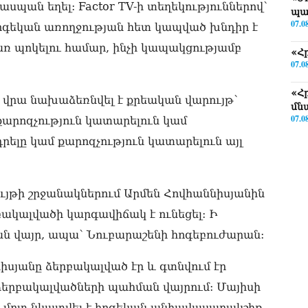
պան եղել: Factor TV-ի տեղեկություններով՝
պա
07.0
հոգեկան առողջության հետ կապված խնդիր է
ռ պոկելու համար, ինչի կապակցությամբ
«Հ
07.0
«Հ
 վրա նախաձեռնվել է քրեական վարույթ՝
մն
07.0
քարոզչություն կատարելուն կամ
րելը կամ քարոզչություն կատարելուն այլ
«Ժ
տր
07.0
ույթի շրջանակներում Արմեն Հովհաննիսյանին
«Հ
բակալվածի կարգավիճակ է ունեցել: Ի
Ամ
07.0
ն վայր, ապա՝ Նուբարաշենի հոգեբուժարան:
Գա
սյանը ձերբակալված էր և գտնվում էր
դա
07.0
երբակալվածների պահման վայրում: Մայիսի
ծի մոտ նկատվել է հոգեկան անհավասարակշիռ