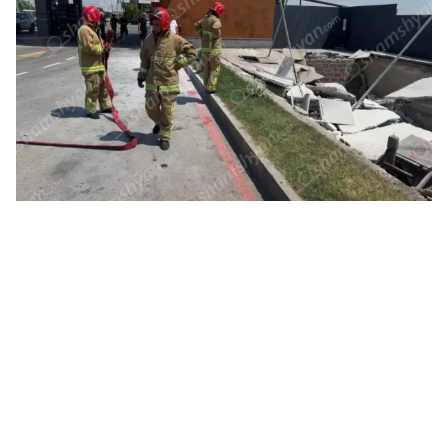
ՀՀ-
06.0
ՏԵ
Իշ
06.0
ՏԵ
միջ
կա
06.0
Նո
ու
06.0
Բա
գե
06.0
ՌԴ
կտր