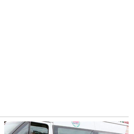
հափառի անձնագրի մեջ գրված է՝ Գարեգին Բ. Արամ
րդևանյանի պատասխանը
8.2026
ւժեղ Հայաստան»-ն ԱԺ-ից ստացած պարգևավճարներն
ղղելու է բացառապես բարեգործությանը, մեր
րենակիցների խնդիրների լուծմանը, որը լինելու է
փանցիկ. Արամ Վարդևանյան
8.2026
ՍԱՆՅՈւԹ․ «Ինձ թվում էր՝ իրենք ուշքի կգան, բայց դեռ
րունակում են». Կարապետյանը՝ հոգևորականների դեմ
եական գործընթացի մասին
8.2026
յաստանի ներկայիս իշխանությունը ձախողում է թե՛ երկրի
րսում ազգային համերաշխության պահպանման, թե՛
տաքին ճակատում հայ ժողովրդի շահերի պաշտպանության
րծը․ Մարիաննա Ղահրամանյան
8.2026
 ուզում եք՝ ռեբուսը լուծենք, ասեք՝ մի քանի ամսվա մեջ