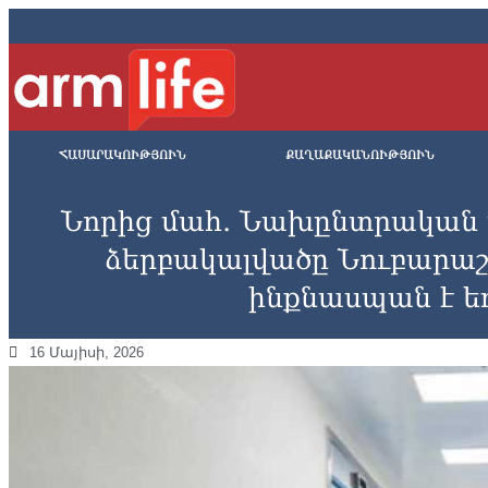
ՀԱՍԱՐԱԿՈՒԹՅՈՒՆ
ՔԱՂԱՔԱԿԱՆՈՒԹՅՈՒՆ
Նորից մահ․ Նախընտրական 
ձերբակալվածը Նուբարաշ
ինքնասպան է եղե
16 Մայիսի, 2026