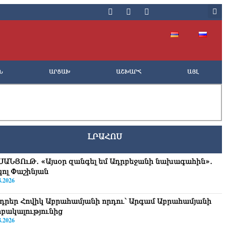
Ն
ԱՐՑԱԽ
ԱՇԽԱՐՀ
ԱՅԼ
ԼՐԱՀՈՍ
ՍԱՆՅՈւԹ․ «Այսօր զանգել եմ Ադրբեջանի նախագահին»․
կոլ Փաշինյան
8.2026
դրեր Հովիկ Աբրահամյանի որդու՝ Արգամ Աբրահամյանի
րբակալությունից
8.2026