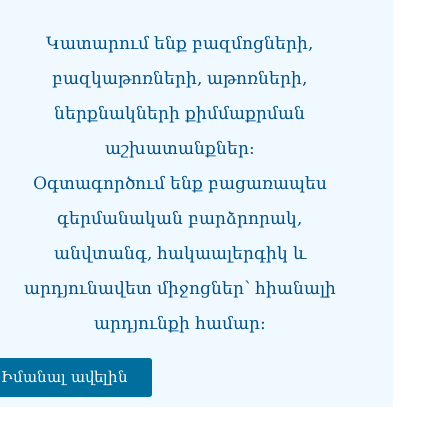
«Ժ
Կատարում ենք բազմոցների,
Ռո
08.0
բազկաթոռների, աթոռների,
«Հ
ներքնակների քիմմաքրման
ադ
08.0
աշխատանքներ:
Օգտագործում ենք բացառապես
«Հ
հա
գերմանական բարձրորակ,
08.0
անվտանգ, հակաալերգիկ և
«Հ
08.0
արդյունավետ միջոցներ՝ հիանալի
«Ժ
արդյունքի համար։
խմ
08.0
Իմանալ ավելին
«Հ
դր
08.0