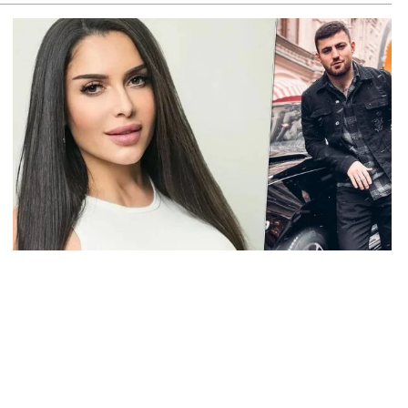
ՍԱՆՅՈւԹ․ Աժ-ն ձերը չէ, ասոցացիան, թե ձեր մոտ ԱԺ
խնախագահ պետք է աշխատի Վարդևանյանը, տեղին չէ.
միկոն Ասլանյան
8.2026
ՍԱՆՅՈւԹ․ Սկսեցին հնչել զանգերը, երբ Վեհափառն
ակիցների հետ մտավ Մայր Տաճար
8.2026
ՍԱՆՅՈւԹ․ Հակասաֆարովյան օրենքը թշնամանքի մասին
. Շիրազ Մանուկյան
8.2026
ՍԱՆՅՈւԹ․ Գալիք սերունդները պետք է հետևություն անեն
ս օրերից․ Անդրանիկ Գևորգյան
8.2026
ենայն հայոց կաթողիկոսի դեմ գործով դատավորը
քնաբացարկ հայտնեց
8.2026
ՍԱՆՅՈւԹ․ «Եթե դու վարչապետ ես, չի նշանակում՝ ինչ