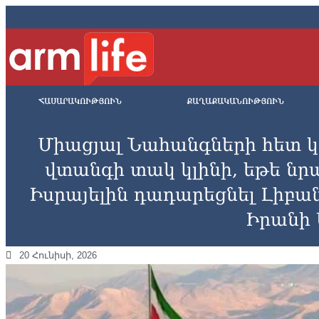
ՀԱՍԱՐԱԿՈՒԹՅՈՒՆ
ՔԱՂԱՔԱԿԱՆՈՒԹՅՈՒՆ
Միացյալ Նահանգների հետ կ
վտանգի տակ կլինի, եթե ն
Իսրայելին դադարեցնել Լիբա
Իրանի
20 Հունիսի, 2026