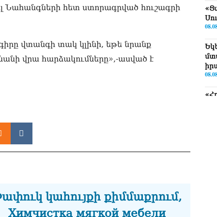
ալ Նահանգների հետ ստորագրված հուշագրի
«Ց
Սո
08.0
գիրը վտանգի տակ կլինի, եթե նրանք
Եկ
մտ
նանի վրա հարձակումները»,-ասված է
իր
08.0
«Հ
ստ
08.0
Ի՞
Մխ
08.0
Խա
ան
վե
ափուկ կահույքի քիմմաքրում,
Փա
08.0
Химчистка мягкой мебели