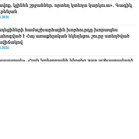
ավոք, կլինեն շրջաններ, որտեղ կտեղա կարկուտ»․ Գագիկ
ւրենյան
8.2026
եղեցիների համաշխարհային խորհուրդը խորապես
ահոգված է Հայ առաքելական եկեղեցու շուրջ ստեղծված
ավիճակով
8.2026
րապարակ». Հայկ Կոնջորյանի կնոջից շատ աշխատավարձ
ացող պաշտոնյաների կանայք էլ կան
8.2026
նչն է պակասում լիակատար երջանկության համար.
իթարյանը նշել է կարիերայի գլխավոր երազանքի մասին
8.2026
ղաղությունն անշրջելի դարձնելու համար
հրաժեշտություն է «Լեռնային Ղարաբաղի հայերի
րադարձի» իրավունքի մասին խոսույթը չշարունակելը.
շինյան
8.2026