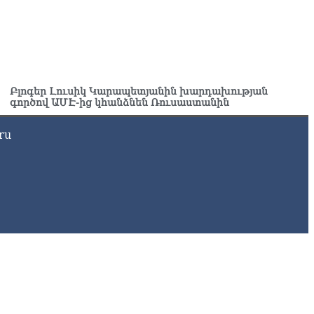
զես, կարաս անես»․ Նարեկ Կարապետյան
8.2026
յտառակություն է, մի հատ ուշադիր լսեք՝ Ամենայն Հայոց
թողիկոսի դատ. Տիգրան Աբրահամյան
8.2026
Բլոգեր Լուսիկ Կարապետյանին խարդախության
գործով ԱՄԷ-ից կհանձնեն Ռուսաստանին
ՍԱՆՅՈւԹ․ «Վեհափառ, վեհափառ» վանկարկումների ու
վատավոր ժողովրդի հոծ բազմության միջով Կաթողիկոսը
ru
ավ դատարան
8.2026
ւսաստանում հայտնել են, որ կանխել են Հայաստան 16 մլն
ւբլու ապօրինի արտահանումը
8.2026
ղիղ միացում․ ԱՄՈԹԻ ՕՐ․ Կաթողիկոսի գործով դատական
աջին նիստը
8.2026
ՍԱՆՅՈւԹ․ «Այսօր ձեզ համար ազգային ամոթի օ՞ր է»․
ագրողը՝ ՔՊ-ական պատգամավոր Ռուզաննա Երեմյանին