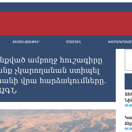
ՏԵՍԱՆՅՈՒԹԵՐ
ՄԱՄՈՒԼ
ԽՄԲԱԳՐԱԿԱ
նքված ամբողջ հուշագիրը
րանք չկարողանան ստիպել
նանի վրա հարձшկումները․
 ԱԳՆ
ՏԵ
Նի
08.0
Կա
ձե
08.0