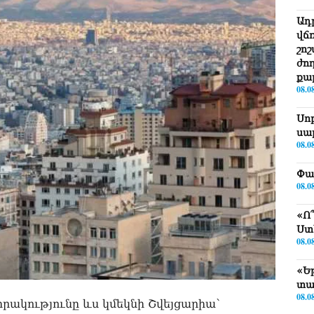
Ադ
վճ
շո
ժո
քա
08.0
Սո
սա
08.0
Փա
08.0
«Ո
Ստ
08.0
«Ե
տա
08.0
րակությունը ևս կմեկնի Շվեյցարիա՝