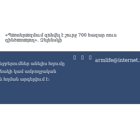
ու
07.0
Խա
Կա
«Պшտերшզմում զnhվել է շուրջ 700 հազար ռուս
07.0
զինծшռшյnղ»․ Զելենսկի
ՏԵ
հա
armlife@internet.
մտ
եջբերումներ անելիս հղումը
07.0
ասնակի կամ ամբողջական
 հղման արգելվում է:
Ռո
ռո
07.0
Ու
առ
07.0
ՏԵ
լր