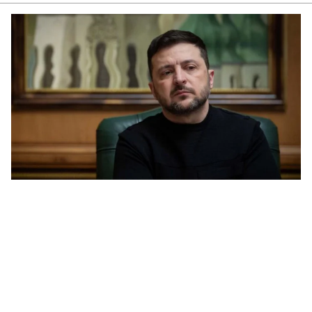
ՏԵ
փո
Մա
07.0
ՏԵ
աջ
07.0
ՏԵ
չէ
07.0
ՏԵ
այ
07.0
Ամ
ին
07.0
ՏԵ